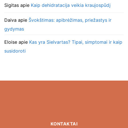
Sigitas
apie
Kaip dehidratacija veikia kraujospūdį
Daiva
apie
Švokštimas: apibrėžimas, priežastys ir
gydymas
Eloise
apie
Kas yra Sielvartas? Tipai, simptomai ir kaip
susidoroti
KONTAKTAI