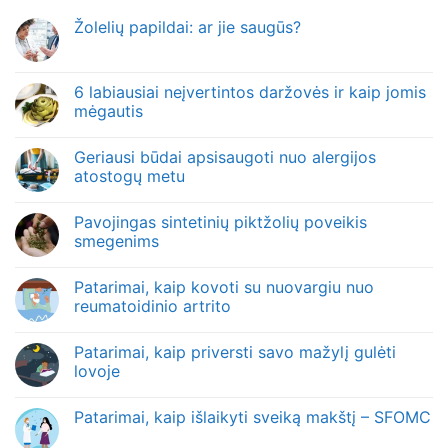
Žolelių papildai: ar jie saugūs?
6 labiausiai neįvertintos daržovės ir kaip jomis
mėgautis
Geriausi būdai apsisaugoti nuo alergijos
atostogų metu
Pavojingas sintetinių piktžolių poveikis
smegenims
Patarimai, kaip kovoti su nuovargiu nuo
reumatoidinio artrito
Patarimai, kaip priversti savo mažylį gulėti
lovoje
Patarimai, kaip išlaikyti sveiką makštį – SFOMC