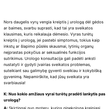
Nors daugelis vyrų vengia kreiptis į urologą dėl gėdos
ar baimes, svarbu suprasti, kad tai yra sveikatos
klausimas, kuris reikalauja dėmesio. Vyras turėtų
kreiptis į urologą, jei pastebi simptomus, tokius kaip
inkstų ar šlapimo pūslės skausmai, lytinių organų
neįprastas pokyčius ar seksualinės funkcijos
sutrikimus. Urologo konsultacija gali padėti anksti
nustatyti ir gydyti įvairias sveikatos problemas,
suteikiant sau galimybę gyventi sveikiau ir kokybišką
gyvenimą. Nepamirškite, kad jūsų sveikata yra
svarbiausia!
K: Nuo kokio amžiaus vyrai turėtų pradėti lankytis pas
urologą?
A:
Skirtingai nuo moterų, kurios ginekologą kreipiasi