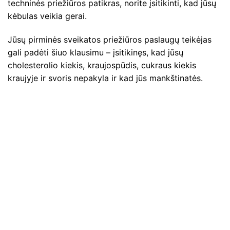
techninės priežiūros patikras, norite įsitikinti, kad jūsų
kėbulas veikia gerai.
Jūsų pirminės sveikatos priežiūros paslaugų teikėjas
gali padėti šiuo klausimu – įsitikinęs, kad jūsų
cholesterolio kiekis, kraujospūdis, cukraus kiekis
kraujyje ir svoris nepakyla ir kad jūs mankštinatės.