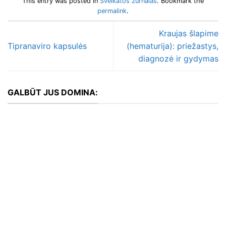
This entry was posted in
Sveikatos žurnalas
. Bookmark the
permalink
.
Kraujas šlapime
Tipranaviro kapsulės
(hematurija): priežastys,
diagnozė ir gydymas
GALBŪT JUS DOMINA: