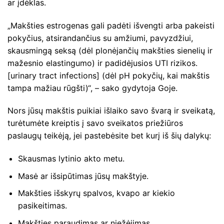
ar įdėklas.
„Makšties estrogenas gali padėti išvengti arba pakeisti
pokyčius, atsirandančius su amžiumi, pavyzdžiui,
skausmingą seksą (dėl plonėjančių makšties sienelių ir
mažesnio elastingumo) ir padidėjusios UTI rizikos.
[urinary tract infections] (dėl pH pokyčių, kai makštis
tampa mažiau rūgšti)“, – sako gydytoja Goje.
Nors jūsų makštis puikiai išlaiko savo švarą ir sveikatą,
turėtumėte kreiptis į savo sveikatos priežiūros
paslaugų teikėją, jei pastebėsite bet kurį iš šių dalykų:
Skausmas lytinio akto metu.
Masė ar išsipūtimas jūsų makštyje.
Makšties išskyrų spalvos, kvapo ar kiekio
pasikeitimas.
Makšties paraudimas ar niežėjimas.