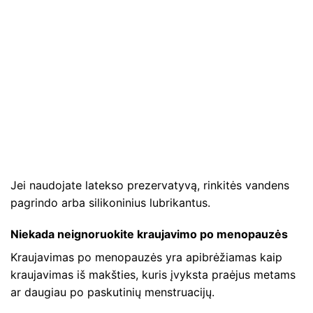
Jei naudojate latekso prezervatyvą, rinkitės vandens
pagrindo arba silikoninius lubrikantus.
Niekada neignoruokite kraujavimo po menopauzės
Kraujavimas po menopauzės yra apibrėžiamas kaip
kraujavimas iš makšties, kuris įvyksta praėjus metams
ar daugiau po paskutinių menstruacijų.