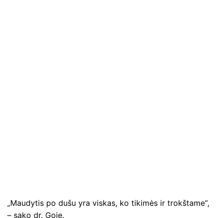
„Maudytis po dušu yra viskas, ko tikimės ir trokštame“,
– sako dr. Goje.