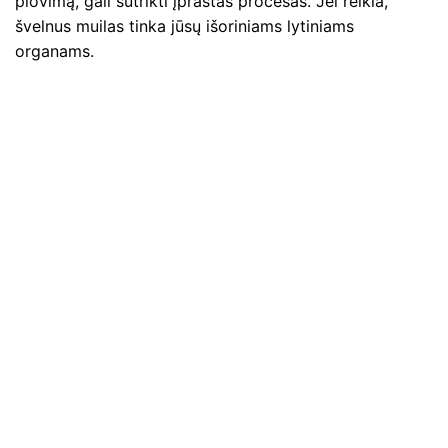
plovimą, gali sutrikti įprastas procesas. Jei reikia,
švelnus muilas tinka jūsų išoriniams lytiniams
organams.