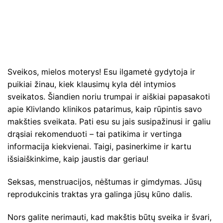
Sveikos, mielos moterys! Esu ilgametė gydytoja ir
puikiai žinau, kiek klausimų kyla dėl intymios
sveikatos. Šiandien noriu trumpai ir aiškiai papasakoti
apie Klivlando klinikos patarimus, kaip rūpintis savo
makšties sveikata. Pati esu su jais susipažinusi ir galiu
drąsiai rekomenduoti – tai patikima ir vertinga
informacija kiekvienai. Taigi, pasinerkime ir kartu
išsiaiškinkime, kaip jaustis dar geriau!
Seksas, menstruacijos, nėštumas ir gimdymas. Jūsų
reprodukcinis traktas yra galinga jūsų kūno dalis.
Nors galite nerimauti, kad makštis būtų sveika ir švari,