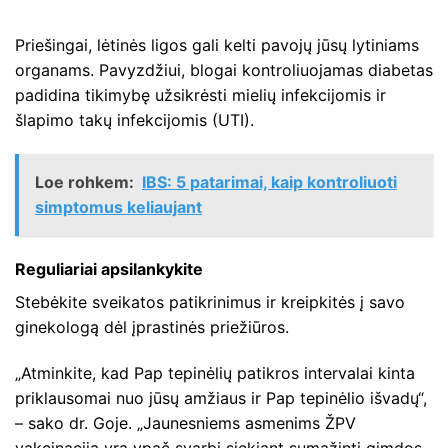
Priešingai, lėtinės ligos gali kelti pavojų jūsų lytiniams
organams. Pavyzdžiui, blogai kontroliuojamas diabetas
padidina tikimybę užsikrėsti mielių infekcijomis ir
šlapimo takų infekcijomis (UTI).
Loe rohkem:
IBS: 5 patarimai, kaip kontroliuoti
simptomus keliaujant
Reguliariai apsilankykite
Stebėkite sveikatos patikrinimus ir kreipkitės į savo
ginekologą dėl įprastinės priežiūros.
„Atminkite, kad Pap tepinėlių patikros intervalai kinta
priklausomai nuo jūsų amžiaus ir Pap tepinėlio išvadų“,
– sako dr. Goje. „Jaunesniems asmenims ŽPV
vakcinacija yra ypač svarbi siekiant sumažinti gimdos