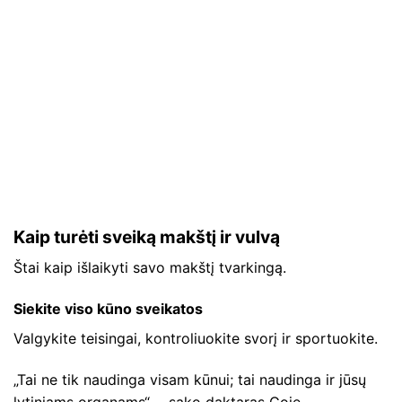
Kaip turėti sveiką makštį ir vulvą
Štai kaip išlaikyti savo makštį tvarkingą.
Siekite viso kūno sveikatos
Valgykite teisingai, kontroliuokite svorį ir sportuokite.
„Tai ne tik naudinga visam kūnui; tai naudinga ir jūsų
lytiniams organams“, – sako daktaras Goje.