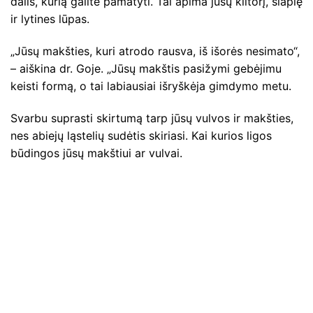
dalis, kurią galite pamatyti. Tai apima jūsų klitorį, šlaplę
ir lytines lūpas.
„Jūsų makšties, kuri atrodo rausva, iš išorės nesimato“,
– aiškina dr. Goje. „Jūsų makštis pasižymi gebėjimu
keisti formą, o tai labiausiai išryškėja gimdymo metu.
Svarbu suprasti skirtumą tarp jūsų vulvos ir makšties,
nes abiejų ląstelių sudėtis skiriasi. Kai kurios ligos
būdingos jūsų makštiui ar vulvai.