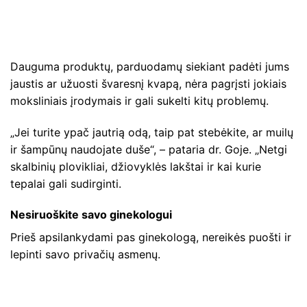
Dauguma produktų, parduodamų siekiant padėti jums
jaustis ar užuosti švaresnį kvapą, nėra pagrįsti jokiais
moksliniais įrodymais ir gali sukelti kitų problemų.
„Jei turite ypač jautrią odą, taip pat stebėkite, ar muilų
ir šampūnų naudojate duše“, – pataria dr. Goje. „Netgi
skalbinių plovikliai, džiovyklės lakštai ir kai kurie
tepalai gali sudirginti.
Nesiruoškite savo ginekologui
Prieš apsilankydami pas ginekologą, nereikės puošti ir
lepinti savo privačių asmenų.