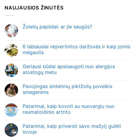
NAUJAUSIOS ŽINUTĖS
Žolelių papildai: ar jie saugūs?
6 labiausiai neįvertintos daržovės ir kaip jomis
mėgautis
Geriausi būdai apsisaugoti nuo alergijos
atostogų metu
Pavojingas sintetinių piktžolių poveikis
smegenims
Patarimai, kaip kovoti su nuovargiu nuo
reumatoidinio artrito
Patarimai, kaip priversti savo mažylį gulėti
lovoje