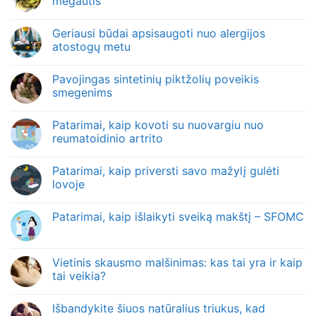
mėgautis
Geriausi būdai apsisaugoti nuo alergijos
atostogų metu
Pavojingas sintetinių piktžolių poveikis
smegenims
Patarimai, kaip kovoti su nuovargiu nuo
reumatoidinio artrito
Patarimai, kaip priversti savo mažylį gulėti
lovoje
Patarimai, kaip išlaikyti sveiką makštį – SFOMC
Vietinis skausmo malšinimas: kas tai yra ir kaip
tai veikia?
Išbandykite šiuos natūralius triukus, kad