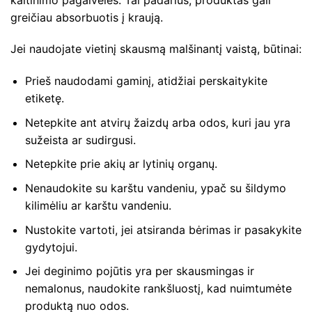
greičiau absorbuotis į kraują.
Jei naudojate vietinį skausmą malšinantį vaistą, būtinai:
Prieš naudodami gaminį, atidžiai perskaitykite
etiketę.
Netepkite ant atvirų žaizdų arba odos, kuri jau yra
sužeista ar sudirgusi.
Netepkite prie akių ar lytinių organų.
Nenaudokite su karštu vandeniu, ypač su šildymo
kilimėliu ar karštu vandeniu.
Nustokite vartoti, jei atsiranda bėrimas ir pasakykite
gydytojui.
Jei deginimo pojūtis yra per skausmingas ir
nemalonus, naudokite rankšluostį, kad nuimtumėte
produktą nuo odos.