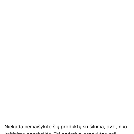
Niekada nemaišykite šių produktų su šiluma, pvz., nuo
kaitinimo pagalvėlės. Tai padarius, produktas gali