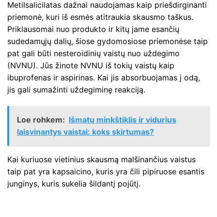
Metilsalicilatas dažnai naudojamas kaip priešdirginanti
priemonė, kuri iš esmės atitraukia skausmo taškus.
Priklausomai nuo produkto ir kitų jame esančių
sudedamųjų dalių, šiose gydomosiose priemonėse taip
pat gali būti nesteroidinių vaistų nuo uždegimo
(NVNU). Jūs žinote NVNU iš tokių vaistų kaip
ibuprofenas ir aspirinas. Kai jis absorbuojamas į odą,
jis gali sumažinti uždegiminę reakciją.
Loe rohkem:
Išmatų minkštiklis ir vidurius
laisvinantys vaistai: koks skirtumas?
Kai kuriuose vietinius skausmą malšinančius vaistus
taip pat yra kapsaicino, kuris yra čili pipiruose esantis
junginys, kuris sukelia šildantį pojūtį.