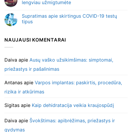
lengviau užmigtumėte
Supratimas apie skirtingus COVID-19 testų
tipus
NAUJAUSI KOMENTARAI
Daiva
apie
Ausų vaško užsikimšimas: simptomai,
priežastys ir pašalinimas
Antanas
apie
Varpos implantas: paskirtis, procedūra,
rizika ir atkūrimas
Sigitas
apie
Kaip dehidratacija veikia kraujospūdį
Daiva
apie
Švokštimas: apibrėžimas, priežastys ir
gydymas