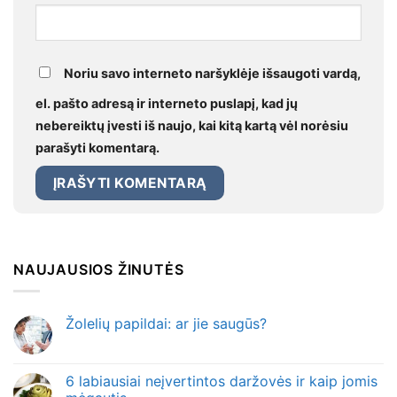
Noriu savo interneto naršyklėje išsaugoti vardą,
el. pašto adresą ir interneto puslapį, kad jų
nebereiktų įvesti iš naujo, kai kitą kartą vėl norėsiu
parašyti komentarą.
NAUJAUSIOS ŽINUTĖS
Žolelių papildai: ar jie saugūs?
6 labiausiai neįvertintos daržovės ir kaip jomis