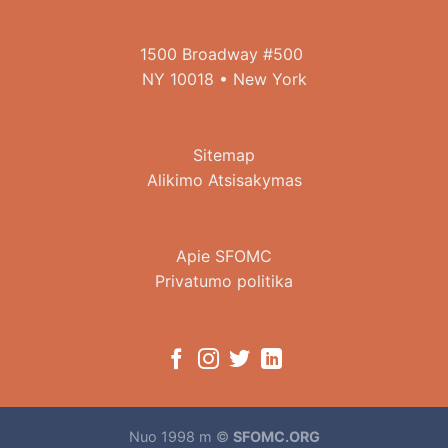
1500 Broadway #500
NY 10018 • New York
Sitemap
Alikimo Atsisakymas
Apie SFOMC
Privatumo politika
Nuo 1998 m ©
SFOMC.ORG