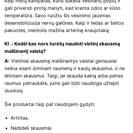
kaip mėtų kamparas, kuris sukelia vėsinantį pojūtį ir
gali priversti protą manyti, kad krenta odos ar kūno
temperatūra. Savo ruožtu šis vėsinimo jausmas
desensibilizuoja nervų galūnes. Kaip ir ledas ar šaltos
pakuotės, mentolis mažina arterinę kraujotaką.
Kl .: Kodėl kas nors turėtų naudoti vietinį skausmą
malšinantį vaistą?
A:
Vietiniai skausmą malšinantys vaistai geriausiai
veikia esant ūminiam raumenų ir kaulų skausmui, o ne
lėtiniam skausmui. Taigi, jei skauda kaklą arba peties
raumuo patraukėte, jums gali būti naudinga užtepti
sluoksnį.
Šie produktai taip pat naudojami gydyti:
Artritas.
Nedideli skausmai.