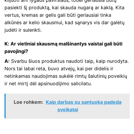
klijuoti ant lygaus paviršiaus, todėl geriausia būtų
pasiekti šį produktą, kai skauda nugarą ar kaklą. Kita
vertus, kremas ar gelis gali būti geriausiai tinka
alkūnės ar kelio skausmui, kad sąnarys vis dar galėtų
judėti ir sulenkti.
K: Ar vietiniai skausmą malšinantys vaistai gali būti
pavojingi?
A:
Svarbu šiuos produktus naudoti taip, kaip nurodyta.
Nors tai labai reta, buvo atvejų, kai per didelis ir
netinkamas naudojimas sukėlė rimtų šalutinių poveikių
ir net mirtį dėl apsinuodijimo salicilatu.
Loe rohkem:
Kaip darbas su santuoka padeda
sveikatai