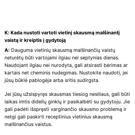
K: Kada nustoti vartoti vietinį skausmą malšinantį
vaistą ir kreiptis į gydytoją
A:
Dauguma vietinių skausmą malšinančių vaistų
neturėtų būti vartojami ilgiau nei septynias dienas.
Naudojant ilgiau nei nurodyta, gali atsirasti bėrimas ar
kartais net cheminis nudegimas. Nustokite naudoti, jei
jūsų būklė pablogėja arba sritis sudirgsta.
Jei jūsų užsispyręs skausmas tiesiog nesiliaus, gali būti
laikas imtis didelių ginklų ir pasikalbėti su gydytoju. Jie
gali padėti išspręsti varginančio skausmo problemą ir
netgi gali paskirti receptinius vietinius skausmą
malšinančius vaistus.