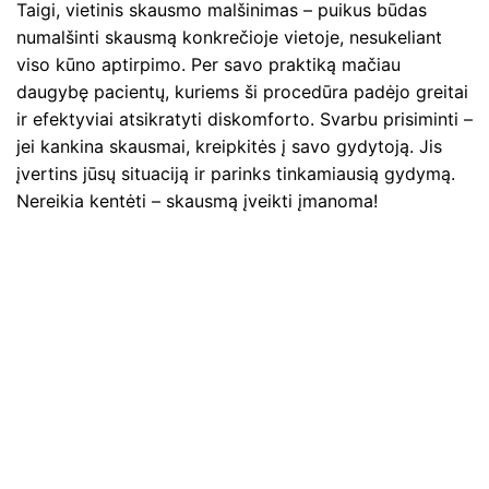
Taigi, vietinis skausmo malšinimas – puikus būdas
numalšinti skausmą konkrečioje vietoje, nesukeliant
viso kūno aptirpimo. Per savo praktiką mačiau
daugybę pacientų, kuriems ši procedūra padėjo greitai
ir efektyviai atsikratyti diskomforto. Svarbu prisiminti –
jei kankina skausmai, kreipkitės į savo gydytoją. Jis
įvertins jūsų situaciją ir parinks tinkamiausią gydymą.
Nereikia kentėti – skausmą įveikti įmanoma!