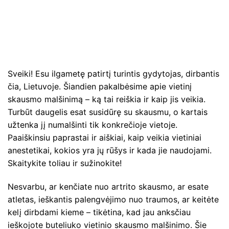
Sveiki! Esu ilgametę patirtį turintis gydytojas, dirbantis
čia, Lietuvoje. Šiandien pakalbėsime apie vietinį
skausmo malšinimą – ką tai reiškia ir kaip jis veikia.
Turbūt daugelis esat susidūrę su skausmu, o kartais
užtenka jį numalšinti tik konkrečioje vietoje.
Paaiškinsiu paprastai ir aiškiai, kaip veikia vietiniai
anestetikai, kokios yra jų rūšys ir kada jie naudojami.
Skaitykite toliau ir sužinokite!
Nesvarbu, ar kenčiate nuo artrito skausmo, ar esate
atletas, ieškantis palengvėjimo nuo traumos, ar keitėte
kelį dirbdami kieme – tikėtina, kad jau anksčiau
ieškojote buteliuko vietinio skausmo malšinimo. Šie