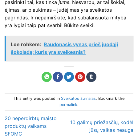
pasirinkti tai, kas tinka
jums
. Nesvarbu, ar tai šokiai,
ėjimas, ar plaukimas – judėjimas yra sveikatos
pagrindas. Ir nepamirškite, kad subalansuota mityba
yra lygiai taip pat svarbi! Būkite sveiki!
Loe rohkem:
Raudonasis vynas prieš juodąjį
šokoladą: kuris yra sveikesnis?
This entry was posted in
Sveikatos žurnalas
. Bookmark the
permalink
.
20 neperdirbtų maisto
10 galimų priežasčių, kodėl
produktų vaikams –
jūsų vaikas neauga
SFOMC