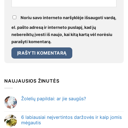
Noriu savo interneto naršyklėje išsaugoti vardą,
el. pašto adresą ir interneto puslapį, kad jų
nebereiktų įvesti iš naujo, kai kitą kartą vėl norėsiu
parašyti komentarą.
NAUJAUSIOS ŽINUTĖS
Žolelių papildai: ar jie saugūs?
6 labiausiai neįvertintos daržovės ir kaip jomis
mėgautis