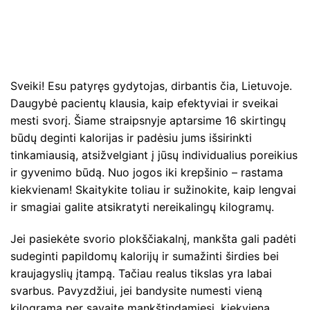
Sveiki! Esu patyręs gydytojas, dirbantis čia, Lietuvoje.
Daugybė pacientų klausia, kaip efektyviai ir sveikai
mesti svorį. Šiame straipsnyje aptarsime 16 skirtingų
būdų deginti kalorijas ir padėsiu jums išsirinkti
tinkamiausią, atsižvelgiant į jūsų individualius poreikius
ir gyvenimo būdą. Nuo jogos iki krepšinio – rastama
kiekvienam! Skaitykite toliau ir sužinokite, kaip lengvai
ir smagiai galite atsikratyti nereikalingų kilogramų.
Jei pasiekėte svorio plokščiakalnį, mankšta gali padėti
sudeginti papildomų kalorijų ir sumažinti širdies bei
kraujagyslių įtampą. Tačiau realus tikslas yra labai
svarbus. Pavyzdžiui, jei bandysite numesti vieną
kilogramą per savaitę mankštindamiesi, kiekvieną