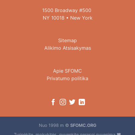
1500 Broadway #500
NY 10018 • New York
Sitemap
Alikimo Atsisakymas
Apie SFOMC
Privatumo politika
Nuo 1998 m ©
SFOMC.ORG
Tyrinėkite, mokykitės, gyvenkite geresnį gyvenimą ♥️