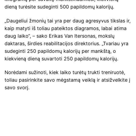
dieną turėsite sudeginti 500 papildomų kalorijų.
„Daugeliui žmonių tai yra per daug agresyvus tikslas ir,
kaip matyti iš toliau pateiktos diagramos, labai atima
daug laiko“, – sako Erikas Van Itersonas, mokslų
daktaras, širdies reabilitacijos direktorius. „Tvariau yra
sudeginti 250 papildomų kalorijų per mankštą, o
kiekvieną dieną suvartoti 250 papildomų kalorijų.
Norėdami sužinoti, kiek laiko turėtų trukti treniruotė,
toliau pasirinkite savo mėgstamą veiklą ir atsižvelkite į
savo svorį.