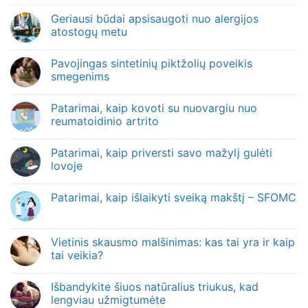
Geriausi būdai apsisaugoti nuo alergijos
atostogų metu
Pavojingas sintetinių piktžolių poveikis
smegenims
Patarimai, kaip kovoti su nuovargiu nuo
reumatoidinio artrito
Patarimai, kaip priversti savo mažylį gulėti
lovoje
Patarimai, kaip išlaikyti sveiką makštį – SFOMC
Vietinis skausmo malšinimas: kas tai yra ir kaip
tai veikia?
Išbandykite šiuos natūralius triukus, kad
lengviau užmigtumėte