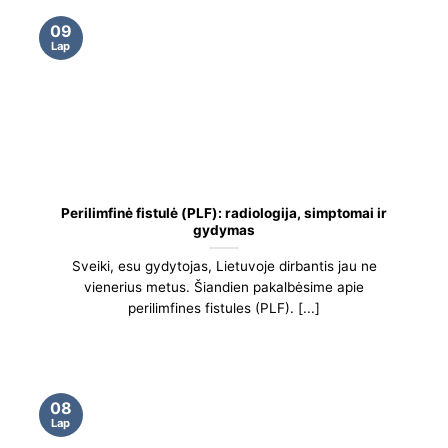
09
Lap
Perilimfinė fistulė (PLF): radiologija, simptomai ir
gydymas
Sveiki, esu gydytojas, Lietuvoje dirbantis jau ne
vienerius metus. Šiandien pakalbėsime apie
perilimfines fistules (PLF). [...]
08
Lap