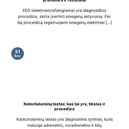
procedūra ir rezultatai
EEG (elektroencefalograma) yra diagnostikos
procedūra, skirta įvertinti smegenų aktyvumą. Per
šią procedūrą registruojami smegenų elektriniai [...]
31
Kov
Katecholaminų testas: kas tai yra, tikslas ir
procedūra
Katecholaminų testas yra diagnostinis tyrimas, kuris
matuoja adrenalino, noradrenalino ir kitų