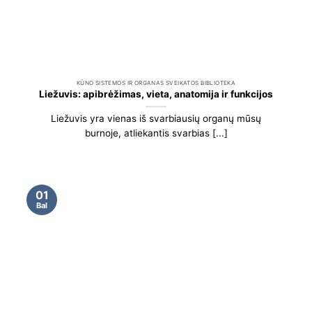
KŪNO SISTEMOS IR ORGANAS SVEIKATOS BIBLIOTEKA
Liežuvis: apibrėžimas, vieta, anatomija ir funkcijos
Liežuvis yra vienas iš svarbiausių organų mūsų
burnoje, atliekantis svarbias [...]
01
Bal