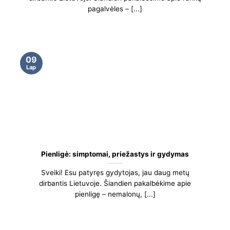
pagalvėles – [...]
09
Lap
Pienligė: simptomai, priežastys ir gydymas
Sveiki! Esu patyręs gydytojas, jau daug metų
dirbantis Lietuvoje. Šiandien pakalbėkime apie
pienligę – nemalonų, [...]