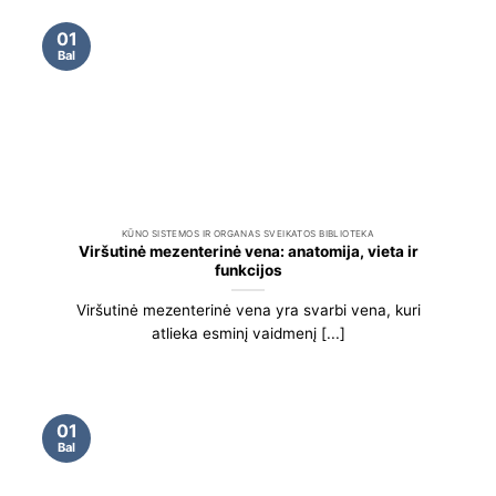
01
Bal
KŪNO SISTEMOS IR ORGANAS SVEIKATOS BIBLIOTEKA
Viršutinė mezenterinė vena: anatomija, vieta ir
funkcijos
Viršutinė mezenterinė vena yra svarbi vena, kuri
atlieka esminį vaidmenį [...]
01
Bal