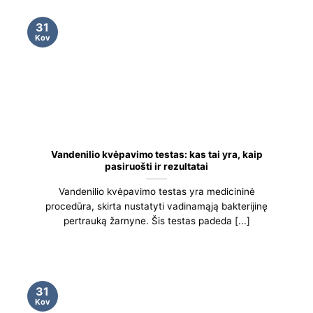
31
Kov
Vandenilio kvėpavimo testas: kas tai yra, kaip
pasiruošti ir rezultatai
Vandenilio kvėpavimo testas yra medicininė
procedūra, skirta nustatyti vadinamąją bakterijinę
pertrauką žarnyne. Šis testas padeda [...]
31
Kov