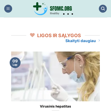
Skip
to
content
LIGOS IR SĄLYGOS
Skaityti daugiau
09
Lap
Virusinis hepatitas