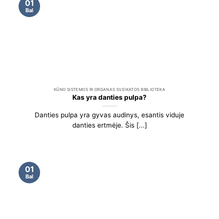
01
Bal
KŪNO SISTEMOS IR ORGANAS SVEIKATOS BIBLIOTEKA
Kas yra danties pulpa?
Danties pulpa yra gyvas audinys, esantis viduje
danties ertmėje. Šis [...]
01
Bal