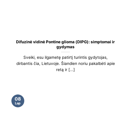
Difuzinė vidinė Pontine glioma (DIPG): simptomai ir
gydymas
Sveiki, esu ilgametę patirtį turintis gydytojas,
dirbantis čia, Lietuvoje. Šiandien noriu pakalbėti apie
retą ir [...]
08
Lap