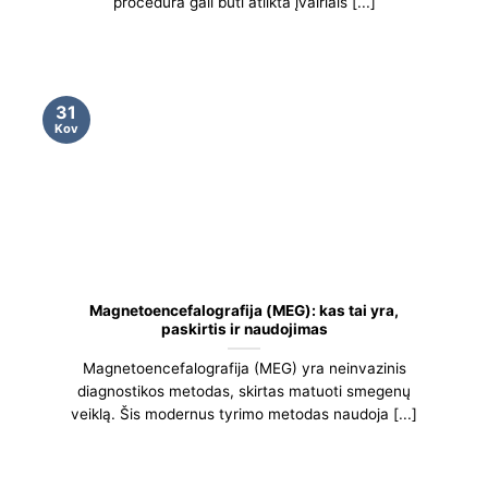
procedūra gali būti atlikta įvairiais [...]
31
Kov
Magnetoencefalografija (MEG): kas tai yra,
paskirtis ir naudojimas
Magnetoencefalografija (MEG) yra neinvazinis
diagnostikos metodas, skirtas matuoti smegenų
veiklą. Šis modernus tyrimo metodas naudoja [...]