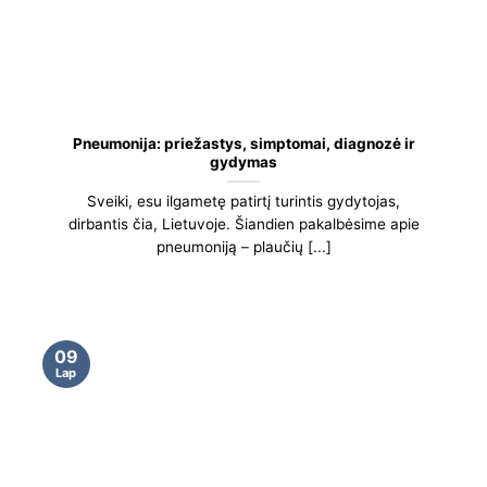
Pneumonija: priežastys, simptomai, diagnozė ir
gydymas
Sveiki, esu ilgametę patirtį turintis gydytojas,
dirbantis čia, Lietuvoje. Šiandien pakalbėsime apie
pneumoniją – plaučių [...]
09
Lap