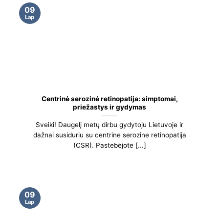
09
Lap
Centrinė serozinė retinopatija: simptomai,
priežastys ir gydymas
Sveiki! Daugelį metų dirbu gydytoju Lietuvoje ir
dažnai susiduriu su centrine serozine retinopatija
(CSR). Pastebėjote [...]
09
Lap