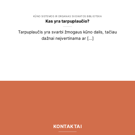
KŪNO SISTEMOS IR ORGANAS SVEIKATOS BIBLIOTEKA
Kas yra tarpuplaučio?
Tarpuplaučis yra svarbi žmogaus kūno dalis, tačiau
dažnai neįvertinama ar [...]
KONTAKTAI