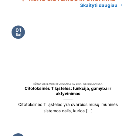
Skaityti daugiau
01
Bal
KŪNO SISTEMOS IR ORGANAS SVEIKATOS BIBLIOTEKA
Citotoksinės T ląstelės: funkcija, gamyba ir
aktyvinimas
Citotoksinės T ląstelės yra svarbios mūsų imuninės
sistemos dalis, kurios [...]