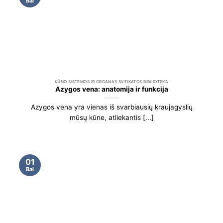
Bal
KŪNO SISTEMOS IR ORGANAS SVEIKATOS BIBLIOTEKA
Azygos vena: anatomija ir funkcija
Azygos vena yra vienas iš svarbiausių kraujagyslių
mūsų kūne, atliekantis [...]
01
Bal