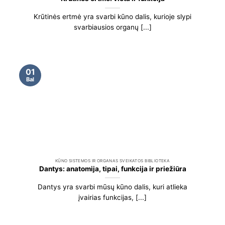
Krūtinės ertmė yra svarbi kūno dalis, kurioje slypi
svarbiausios organų [...]
01
Bal
KŪNO SISTEMOS IR ORGANAS SVEIKATOS BIBLIOTEKA
Dantys: anatomija, tipai, funkcija ir priežiūra
Dantys yra svarbi mūsų kūno dalis, kuri atlieka
įvairias funkcijas, [...]