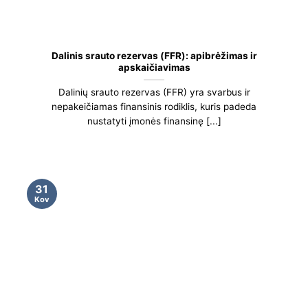
Dalinis srauto rezervas (FFR): apibrėžimas ir
apskaičiavimas
Dalinių srauto rezervas (FFR) yra svarbus ir
nepakeičiamas finansinis rodiklis, kuris padeda
nustatyti įmonės finansinę [...]
31
Kov