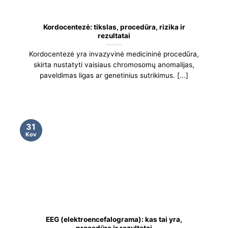
Kordocentezė: tikslas, procedūra, rizika ir
rezultatai
Kordocentezė yra invazyvinė medicininė procedūra,
skirta nustatyti vaisiaus chromosomų anomalijas,
paveldimas ligas ar genetinius sutrikimus. [...]
31
Kov
EEG (elektroencefalograma): kas tai yra,