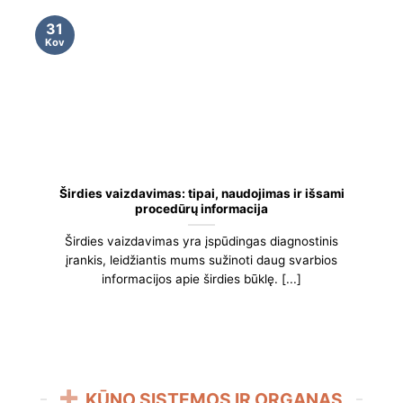
31
Kov
Širdies vaizdavimas: tipai, naudojimas ir išsami
procedūrų informacija
Širdies vaizdavimas yra įspūdingas diagnostinis
įrankis, leidžiantis mums sužinoti daug svarbios
informacijos apie širdies būklę. [...]
KŪNO SISTEMOS IR ORGANAS