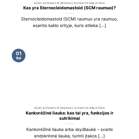
KŪNO SISTEMOS IR ORGANAS SVEIKATOS BIBLIOTEKA
Kas yra Sternocleidomastoid (SCM raumuo)?
Sternocleidomastoid (SCM) raumuo yra raumuo,
esantis kaklo srityje, kuris atlieka [...]
01
Bal
KŪNO SISTEMOS IR ORGANAS SVEIKATOS BIBLIOTEKA
Kankorėžinė liauka: kas tai yra, funkcijos ir
sutrikimai
Kankorėžinė liauka arba skydliaukė – svarbi
endokrininė liauka, turinti įtakos [...]