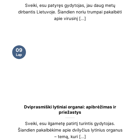
Sveiki, esu patyręs gydytojas, jau daug metų
dirbantis Lietuvoje. Šiandien noriu trumpai pakalbėti
apie virusinį [...]
09
Lap
Dviprasmiški lytiniai organai: apibrėžimas ir
priežastys
Sveiki, esu ilgametę patirtį turintis gydytojas.
Šiandien pakalbėkime apie dvilyčius lytinius organus
– temą, kuri [...]