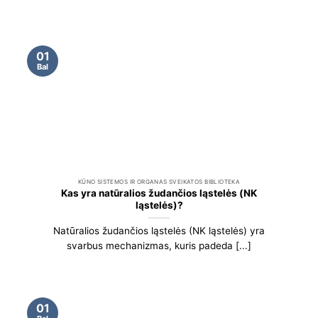
01
Bal
KŪNO SISTEMOS IR ORGANAS SVEIKATOS BIBLIOTEKA
Kas yra natūralios žudančios ląstelės (NK
ląstelės)?
Natūralios žudančios ląstelės (NK ląstelės) yra
svarbus mechanizmas, kuris padeda [...]
01