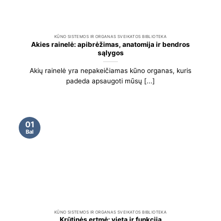
KŪNO SISTEMOS IR ORGANAS SVEIKATOS BIBLIOTEKA
Akies rainelė: apibrėžimas, anatomija ir bendros
sąlygos
Akių rainelė yra nepakeičiamas kūno organas, kuris
padeda apsaugoti mūsų [...]
01
Bal
KŪNO SISTEMOS IR ORGANAS SVEIKATOS BIBLIOTEKA
Krūtinės ertmė: vieta ir funkcija