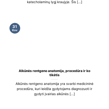
katecholaminų lygį kraujyje. Šis [...]
31
Kov
Alkūnės rentgeno anatomija, procedūra ir ko
tikėtis
Alkūnės rentgeno anatomija yra svarbi medicininė
procedūra, kuri leidžia gydytojams diagnozuoti ir
gydyti įvairias alkūnės [...]