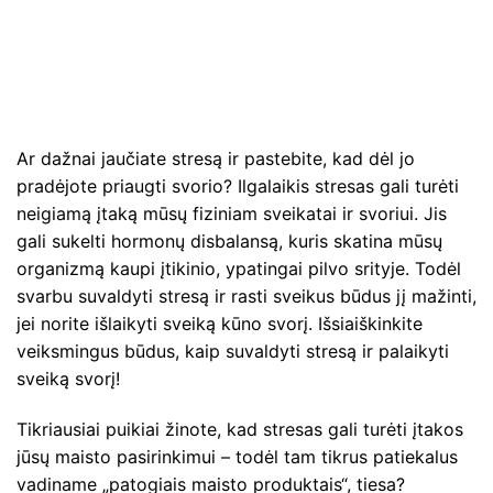
Ar dažnai jaučiate stresą ir pastebite, kad dėl jo
pradėjote priaugti svorio? Ilgalaikis stresas gali turėti
neigiamą įtaką mūsų fiziniam sveikatai ir svoriui. Jis
gali sukelti hormonų disbalansą, kuris skatina mūsų
organizmą kaupi įtikinio, ypatingai pilvo srityje. Todėl
svarbu suvaldyti stresą ir rasti sveikus būdus jį mažinti,
jei norite išlaikyti sveiką kūno svorį. Išsiaiškinkite
veiksmingus būdus, kaip suvaldyti stresą ir palaikyti
sveiką svorį!
Tikriausiai puikiai žinote, kad stresas gali turėti įtakos
jūsų maisto pasirinkimui – todėl tam tikrus patiekalus
vadiname „patogiais maisto produktais“, tiesa?