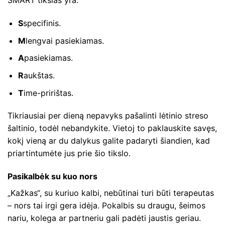
SMART tikslas yra:
S
specifinis.
M
lengvai pasiekiamas.
A
pasiekiamas.
R
aukštas.
T
ime-pririštas.
Tikriausiai per dieną nepavyks pašalinti lėtinio streso
šaltinio, todėl nebandykite. Vietoj to paklauskite savęs,
kokį vieną ar du dalykus galite padaryti šiandien, kad
priartintumėte jus prie šio tikslo.
Pasikalbėk su kuo nors
„Kažkas“, su kuriuo kalbi, nebūtinai turi būti terapeutas
– nors tai irgi gera idėja. Pokalbis su draugu, šeimos
nariu, kolega ar partneriu gali padėti jaustis geriau.