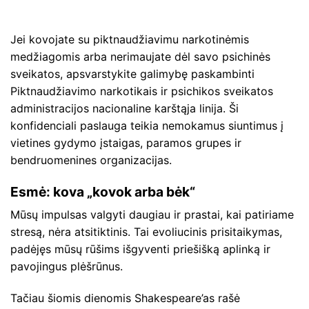
Jei kovojate su piktnaudžiavimu narkotinėmis
medžiagomis arba nerimaujate dėl savo psichinės
sveikatos, apsvarstykite galimybę paskambinti
Piktnaudžiavimo narkotikais ir psichikos sveikatos
administracijos nacionaline karštąja linija. Ši
konfidenciali paslauga teikia nemokamus siuntimus į
vietines gydymo įstaigas, paramos grupes ir
bendruomenines organizacijas.
Esmė: kova „kovok arba bėk“
Mūsų impulsas valgyti daugiau ir prastai, kai patiriame
stresą, nėra atsitiktinis. Tai evoliucinis prisitaikymas,
padėjęs mūsų rūšims išgyventi priešišką aplinką ir
pavojingus plėšrūnus.
Tačiau šiomis dienomis Shakespeare’as rašė