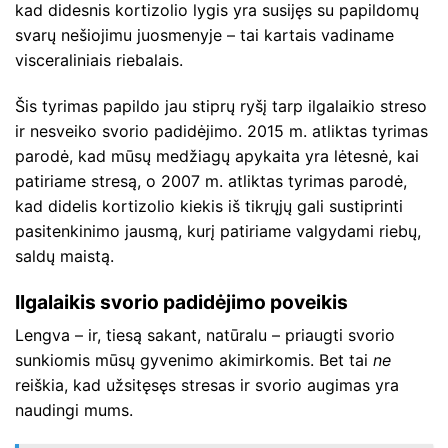
kad didesnis kortizolio lygis yra susijęs su papildomų
svarų nešiojimu juosmenyje – tai kartais vadiname
visceraliniais riebalais.
Šis tyrimas papildo jau stiprų ryšį tarp ilgalaikio streso
ir nesveiko svorio padidėjimo. 2015 m. atliktas tyrimas
parodė, kad mūsų medžiagų apykaita yra lėtesnė, kai
patiriame stresą, o 2007 m. atliktas tyrimas parodė,
kad didelis kortizolio kiekis iš tikrųjų gali sustiprinti
pasitenkinimo jausmą, kurį patiriame valgydami riebų,
saldų maistą.
Ilgalaikis svorio padidėjimo poveikis
Lengva – ir, tiesą sakant, natūralu – priaugti svorio
sunkiomis mūsų gyvenimo akimirkomis. Bet tai
ne
reiškia, kad užsitęsęs stresas ir svorio augimas yra
naudingi mums.