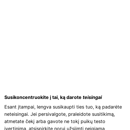
Susikoncentruokite į tai, ką darote
teisingai
Esant įtampai, lengva susikaupti ties tuo, ką padarėte
neteisingai. Jei persivalgote, praleidote susitikimą,
atmetate čekį arba gavote ne tokį puikų testo
įvertinimą, atsispirkite norui užsiimti neigiama