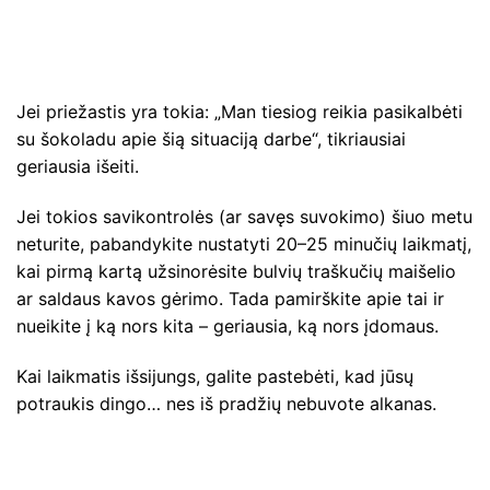
Jei priežastis yra tokia: „Man tiesiog reikia pasikalbėti
su šokoladu apie šią situaciją darbe“, tikriausiai
geriausia išeiti.
Jei tokios savikontrolės (ar savęs suvokimo) šiuo metu
neturite, pabandykite nustatyti 20–25 minučių laikmatį,
kai pirmą kartą užsinorėsite bulvių traškučių maišelio
ar saldaus kavos gėrimo. Tada pamirškite apie tai ir
nueikite į ką nors kita – geriausia, ką nors įdomaus.
Kai laikmatis išsijungs, galite pastebėti, kad jūsų
potraukis dingo… nes iš pradžių nebuvote alkanas.