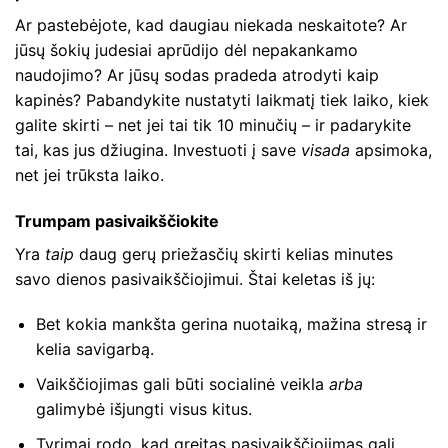
Ar pastebėjote, kad daugiau niekada neskaitote? Ar
jūsų šokių judesiai aprūdijo dėl nepakankamo
naudojimo? Ar jūsų sodas pradeda atrodyti kaip
kapinės? Pabandykite nustatyti laikmatį tiek laiko, kiek
galite skirti – net jei tai tik 10 minučių – ir padarykite
tai, kas jus džiugina. Investuoti į save
visada
apsimoka,
net jei trūksta laiko.
Trumpam pasivaikščiokite
Yra
taip
daug gerų priežasčių skirti kelias minutes
savo dienos pasivaikščiojimui. Štai keletas iš jų:
Bet kokia mankšta gerina nuotaiką, mažina stresą ir
kelia savigarbą.
Vaikščiojimas gali būti socialinė veikla
arba
galimybė išjungti visus kitus.
Tyrimai rodo, kad greitas pasivaikščiojimas gali