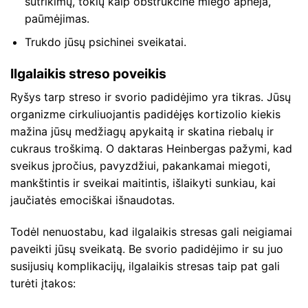
sutrikimų, tokių kaip obstrukcinė miego apnėja,
paūmėjimas.
Trukdo jūsų psichinei sveikatai.
Ilgalaikis streso poveikis
Ryšys tarp streso ir svorio padidėjimo yra tikras. Jūsų
organizme cirkuliuojantis padidėjęs kortizolio kiekis
mažina jūsų medžiagų apykaitą ir skatina riebalų ir
cukraus troškimą. O daktaras Heinbergas pažymi, kad
sveikus įpročius, pavyzdžiui, pakankamai miegoti,
mankštintis ir sveikai maitintis, išlaikyti sunkiau, kai
jaučiatės emociškai išnaudotas.
Todėl nenuostabu, kad ilgalaikis stresas gali neigiamai
paveikti jūsų sveikatą. Be svorio padidėjimo ir su juo
susijusių komplikacijų, ilgalaikis stresas taip pat gali
turėti įtakos: