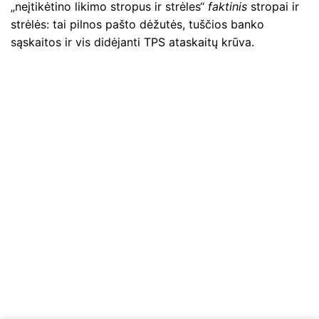
„neįtikėtino likimo stropus ir strėles“
faktinis
stropai ir
strėlės: tai pilnos pašto dėžutės, tuščios banko
sąskaitos ir vis didėjanti TPS ataskaitų krūva.