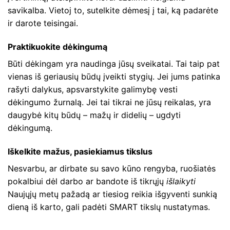
savikalba. Vietoj to, sutelkite dėmesį į tai, ką padarėte
ir darote teisingai.
Praktikuokite dėkingumą
Būti dėkingam yra naudinga jūsų sveikatai. Tai taip pat
vienas iš geriausių būdų įveikti stygių. Jei jums patinka
rašyti dalykus, apsvarstykite galimybę vesti
dėkingumo žurnalą. Jei tai tikrai ne jūsų reikalas, yra
daugybė kitų būdų – mažų ir didelių – ugdyti
dėkingumą.
Iškelkite mažus, pasiekiamus tikslus
Nesvarbu, ar dirbate su savo kūno rengyba, ruošiatės
pokalbiui dėl darbo ar bandote iš tikrųjų
išlaikyti
Naujųjų metų pažadą ar tiesiog reikia išgyventi sunkią
dieną iš karto, gali padėti SMART tikslų nustatymas.