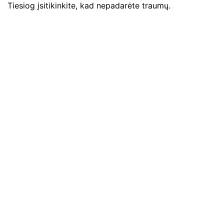
Tiesiog įsitikinkite, kad nepadarėte traumų.