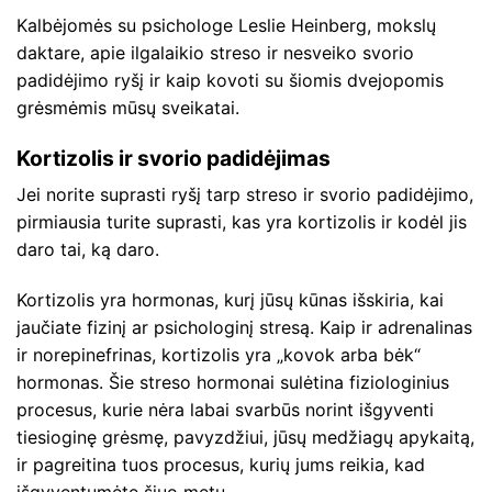
Kalbėjomės su psichologe Leslie Heinberg, mokslų
daktare, apie ilgalaikio streso ir nesveiko svorio
padidėjimo ryšį ir kaip kovoti su šiomis dvejopomis
grėsmėmis mūsų sveikatai.
Kortizolis ir svorio padidėjimas
Jei norite suprasti ryšį tarp streso ir svorio padidėjimo,
pirmiausia turite suprasti, kas yra kortizolis ir kodėl jis
daro tai, ką daro.
Kortizolis yra hormonas, kurį jūsų kūnas išskiria, kai
jaučiate fizinį ar psichologinį stresą. Kaip ir adrenalinas
ir norepinefrinas, kortizolis yra „kovok arba bėk“
hormonas. Šie streso hormonai sulėtina fiziologinius
procesus, kurie nėra labai svarbūs norint išgyventi
tiesioginę grėsmę, pavyzdžiui, jūsų medžiagų apykaitą,
ir pagreitina tuos procesus, kurių jums reikia, kad
išgyventumėte šiuo metu.