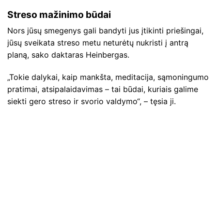
Streso mažinimo būdai
Nors jūsų smegenys gali bandyti jus įtikinti priešingai,
jūsų sveikata streso metu neturėtų nukristi į antrą
planą, sako daktaras Heinbergas.
„Tokie dalykai, kaip mankšta, meditacija, sąmoningumo
pratimai, atsipalaidavimas – tai būdai, kuriais galime
siekti gero streso ir svorio valdymo“, – tęsia ji.