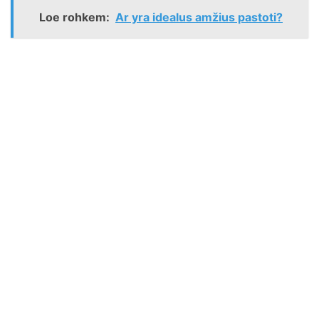
Loe rohkem:
Ar yra idealus amžius pastoti?