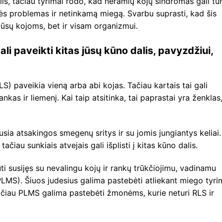
lis, tačiau tyrimai rodo, kad neramių kojų sindromas gali tur
nės problemas ir netinkamą miegą. Svarbu suprasti, kad šis
k jūsų kojoms, bet ir visam organizmui.
li paveikti kitas jūsų kūno dalis, pavyzdžiui,
) paveikia vieną arba abi kojas. Tačiau kartais tai gali
nkas ir liemenį. Kai taip atsitinka, tai paprastai yra ženklas
sia atsakingos smegenų sritys ir su jomis jungiantys keliai.
ačiau sunkiais atvejais gali išplisti į kitas kūno dalis.
i susijęs su nevalingu kojų ir rankų trūkčiojimu, vadinamu
(PLMS). Šiuos judesius galima pastebėti atliekant miego tyri
čiau PLMS galima pastebėti žmonėms, kurie neturi RLS ir