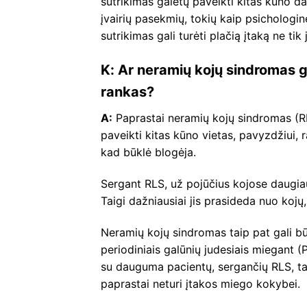
sutrikimas galėtų paveikti kitas kūno da
įvairių pasekmių, tokių kaip psichologi
sutrikimas gali turėti plačią įtaką ne ti
K: Ar neramių kojų sindromas ga
rankas?
A:
Paprastai neramių kojų sindromas (RLS
paveikti kitas kūno vietas, pavyzdžiui, ra
kad būklė blogėja.
Sergant RLS, už pojūčius kojose daugiau
Taigi dažniausiai jis prasideda nuo kojų, t
Neramių kojų sindromas taip pat gali būt
periodiniais galūnių judesiais miegant 
su dauguma pacientų, sergančių RLS, ta
paprastai neturi įtakos miego kokybei.