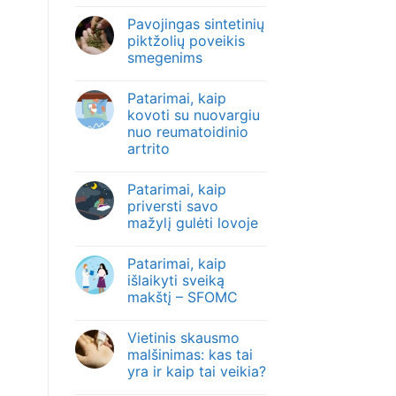
Pavojingas sintetinių
piktžolių poveikis
smegenims
Patarimai, kaip
kovoti su nuovargiu
nuo reumatoidinio
artrito
Patarimai, kaip
priversti savo
mažylį gulėti lovoje
Patarimai, kaip
išlaikyti sveiką
makštį – SFOMC
Vietinis skausmo
malšinimas: kas tai
yra ir kaip tai veikia?