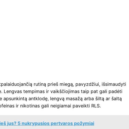
tpalaiduojančią rutiną prieš miegą, pavyzdžiui, išsimaudyti
je. Lengvas tempimas ir vaikščiojimas taip pat gali padėti
 apsunkintą antklodę, lengvą masažą arba šiltą ar šaltą
feinas ir nikotinas gali neigiamai paveikti RLS.
rieš jus? 5 nukrypusios pertvaros požymiai