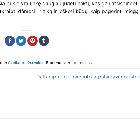
a būkle yra linkę daugiau judėti naktį, kas gali atsispindėti
kreipti dėmesį į riziką ir ieškoti būdų, kaip pagerinti miegą 
ed in
Sveikatos žurnalas
. Bookmark the
permalink
.
Dalfampridino pailginto atpalaidavimo tabl