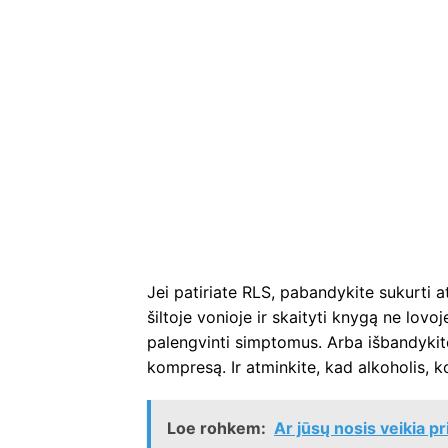
Jei patiriate RLS, pabandykite sukurti a
šiltoje vonioje ir skaityti knygą ne lovo
palengvinti simptomus. Arba išbandykite
kompresą. Ir atminkite, kad alkoholis, ko
Loe rohkem:
Ar jūsų nosis veikia p