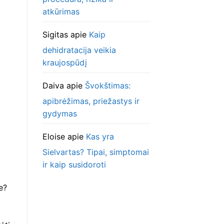
atkūrimas
Sigitas
apie
Kaip
dehidratacija veikia
kraujospūdį
Daiva
apie
Švokštimas:
apibrėžimas, priežastys ir
gydymas
Eloise
apie
Kas yra
Sielvartas? Tipai, simptomai
ir kaip susidoroti
e?