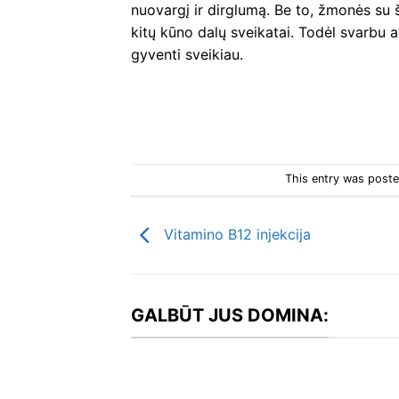
nuovargį ir dirglumą. Be to, žmonės su ši
kitų kūno dalų sveikatai. Todėl svarbu at
gyventi sveikiau.
This entry was post
Vitamino B12 injekcija
GALBŪT JUS DOMINA: