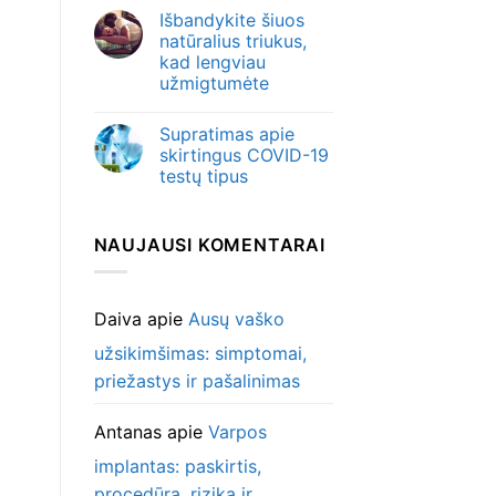
Išbandykite šiuos
natūralius triukus,
kad lengviau
užmigtumėte
Supratimas apie
skirtingus COVID-19
testų tipus
NAUJAUSI KOMENTARAI
Daiva
apie
Ausų vaško
užsikimšimas: simptomai,
priežastys ir pašalinimas
Antanas
apie
Varpos
implantas: paskirtis,
procedūra, rizika ir