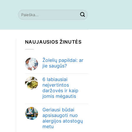
NAUJAUSIOS ŽINUTĖS
Žolelių papildai: ar
jie saugūs?
6 labiausiai
neįvertintos
daržovės ir kaip
jomis mėgautis
Geriausi būdai
apsisaugoti nuo
alergijos atostogų
metu