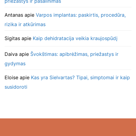
priežastys ir pašalinimas
Antanas
apie
Varpos implantas: paskirtis, procedūra,
rizika ir atkūrimas
Sigitas
apie
Kaip dehidratacija veikia kraujospūdį
Daiva
apie
Švokštimas: apibrėžimas, priežastys ir
gydymas
Eloise
apie
Kas yra Sielvartas? Tipai, simptomai ir kaip
susidoroti