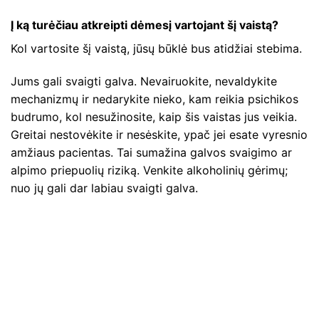
Į ką turėčiau atkreipti dėmesį vartojant šį vaistą?
Kol vartosite šį vaistą, jūsų būklė bus atidžiai stebima.
Jums gali svaigti galva. Nevairuokite, nevaldykite
mechanizmų ir nedarykite nieko, kam reikia psichikos
budrumo, kol nesužinosite, kaip šis vaistas jus veikia.
Greitai nestovėkite ir nesėskite, ypač jei esate vyresnio
amžiaus pacientas. Tai sumažina galvos svaigimo ar
alpimo priepuolių riziką. Venkite alkoholinių gėrimų;
nuo jų gali dar labiau svaigti galva.