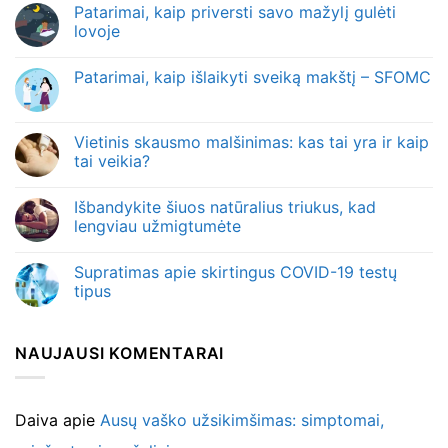
Patarimai, kaip priversti savo mažylį gulėti
lovoje
Patarimai, kaip išlaikyti sveiką makštį – SFOMC
Vietinis skausmo malšinimas: kas tai yra ir kaip
tai veikia?
Išbandykite šiuos natūralius triukus, kad
lengviau užmigtumėte
Supratimas apie skirtingus COVID-19 testų
tipus
NAUJAUSI KOMENTARAI
Daiva
apie
Ausų vaško užsikimšimas: simptomai,