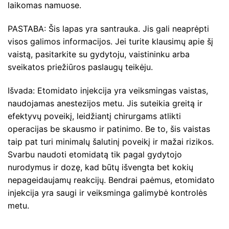
laikomas namuose.
PASTABA: Šis lapas yra santrauka. Jis gali neaprėpti
visos galimos informacijos. Jei turite klausimų apie šį
vaistą, pasitarkite su gydytoju, vaistininku arba
sveikatos priežiūros paslaugų teikėju.
Išvada: Etomidato injekcija yra veiksmingas vaistas,
naudojamas anestezijos metu. Jis suteikia greitą ir
efektyvų poveikį, leidžiantį chirurgams atlikti
operacijas be skausmo ir patinimo. Be to, šis vaistas
taip pat turi minimalų šalutinį poveikį ir mažai rizikos.
Svarbu naudoti etomidatą tik pagal gydytojo
nurodymus ir dozę, kad būtų išvengta bet kokių
nepageidaujamų reakcijų. Bendrai paėmus, etomidato
injekcija yra saugi ir veiksminga galimybė kontrolės
metu.