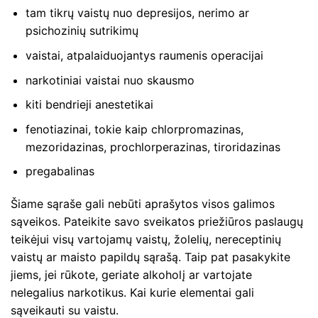
tam tikrų vaistų nuo depresijos, nerimo ar
psichozinių sutrikimų
vaistai, atpalaiduojantys raumenis operacijai
narkotiniai vaistai nuo skausmo
kiti bendrieji anestetikai
fenotiazinai, tokie kaip chlorpromazinas,
mezoridazinas, prochlorperazinas, tiroridazinas
pregabalinas
Šiame sąraše gali nebūti aprašytos visos galimos
sąveikos. Pateikite savo sveikatos priežiūros paslaugų
teikėjui visų vartojamų vaistų, žolelių, nereceptinių
vaistų ar maisto papildų sąrašą. Taip pat pasakykite
jiems, jei rūkote, geriate alkoholį ar vartojate
nelegalius narkotikus. Kai kurie elementai gali
sąveikauti su vaistu.