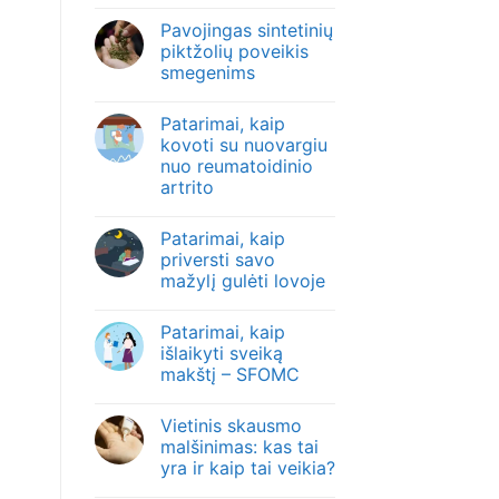
Pavojingas sintetinių
piktžolių poveikis
smegenims
Patarimai, kaip
kovoti su nuovargiu
nuo reumatoidinio
artrito
Patarimai, kaip
priversti savo
mažylį gulėti lovoje
Patarimai, kaip
išlaikyti sveiką
makštį – SFOMC
Vietinis skausmo
malšinimas: kas tai
yra ir kaip tai veikia?