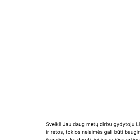
Sveiki! Jau daug metų dirbu gydytoju Li
ir retos, tokios nelaimės gali būti baug
įkandimą, ką daryti, jei jus ar jūsų artimą