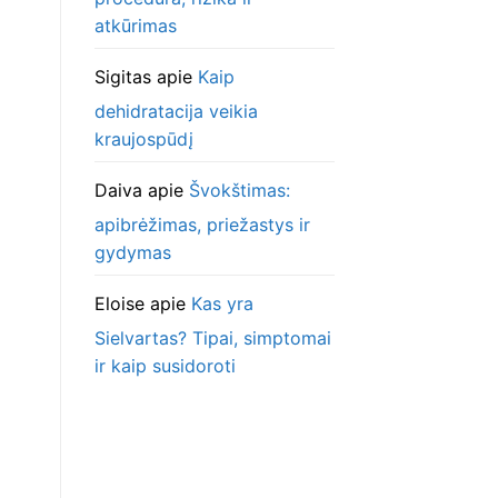
atkūrimas
Sigitas
apie
Kaip
dehidratacija veikia
kraujospūdį
Daiva
apie
Švokštimas:
apibrėžimas, priežastys ir
gydymas
Eloise
apie
Kas yra
Sielvartas? Tipai, simptomai
ir kaip susidoroti