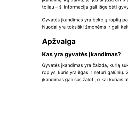
toliau – ši informacija gali išgelbėti gyv
Gyvatės įkandimas yra bekojų roplių pa
Nuodai yra toksiški žmonėms ir gali kel
Apžvalga
Kas yra gyvatės įkandimas?
Gyvatės įkandimas yra žaizda, kurią suke
roplys, kuris yra ilgas ir neturi galūnių
įkandimas gali susižaloti, o kai kuriais 