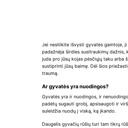
Jei nesitikite išvysti gyvatės gamtoje, ji 
padažnėja širdies susitraukimų dažnis, k
juda pro jūsų kojas pėsčiųjų taku arba š
sustiprinti jūsų baimę. Dėl šios priežast
traumą.
Ar gyvatės yra nuodingos?
Gyvatės yra ir nuodingos, ir nenuoding
padėtų sugauti grobį, apsisaugoti ir viršk
suleidžia nuodų į viską, ką įkando.
Daugelis gyvačių rūšių turi tam tikrų rūš