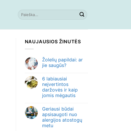
NAUJAUSIOS ŽINUTĖS
Žolelių papildai: ar
jie saugūs?
6 labiausiai
neįvertintos
daržovės ir kaip
jomis mėgautis
Geriausi būdai
apsisaugoti nuo
alergijos atostogų
metu