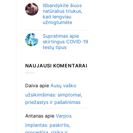
Išbandykite šiuos
natūralius triukus,
kad lengviau
užmigtumėte
Supratimas apie
skirtingus COVID-19
testų tipus
NAUJAUSI KOMENTARAI
Daiva
apie
Ausų vaško
užsikimšimas: simptomai,
priežastys ir pašalinimas
Antanas
apie
Varpos
implantas: paskirtis,
procedūra, rizika ir