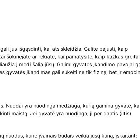
gali jus išgąsdinti, kai atsiskleidžia. Galite pajusti, kaip
ai šokinėjate ar rėkiate, kai pamatysite, kaip kažkas greitai
liaužia į medį šalia jūsų. Galimi gyvatės įkandimo pavojai ga
ies gyvatės įkandimas gali sukelti ne tik fizinę, bet ir emoci
os. Nuodai yra nuodinga medžiaga, kurią gamina gyvatė, k
inti maistą. Jei gyvatė yra nuodinga, ji per dantis (iltis)
ių nuodus, kurie įvairiais būdais veikia jūsų kūną, įskaitant: