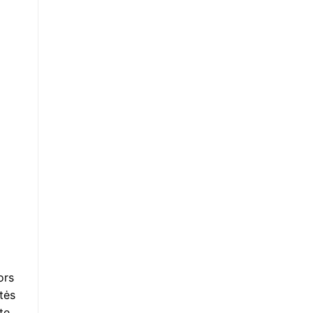
ors
tės
ite