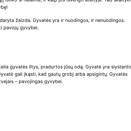
ybę!
daryta žaizda. Gyvatės yra ir nuodingos, ir nenuodingos.
ti pavojų gyvybei.
lia gyvatės iltys, pradurtos jūsų odą. Gyvatė yra slystanti
. Gyvatė gali įkąsti, kad gautų grobį arba apsigintų. Gyvatės
atvejais – pavojingas gyvybei.