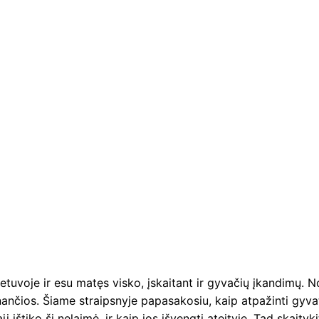
etuvoje ir esu matęs visko, įskaitant ir gyvačių įkandimų. N
inančios. Šiame straipsnyje papasakosiu, kaip atpažinti gyva
jį ištiko ši nelaimė, ir kaip jos išvengti ateityje. Tad skaityk