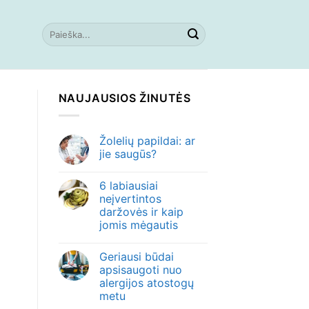
NAUJAUSIOS ŽINUTĖS
Žolelių papildai: ar
jie saugūs?
6 labiausiai
neįvertintos
daržovės ir kaip
jomis mėgautis
Geriausi būdai
apsisaugoti nuo
alergijos atostogų
metu