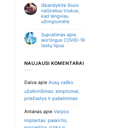
Išbandykite šiuos
natūralius triukus,
kad lengviau
užmigtumėte
Supratimas apie
skirtingus COVID-19
testų tipus
NAUJAUSI KOMENTARAI
Daiva
apie
Ausų vaško
užsikimšimas: simptomai,
priežastys ir pašalinimas
Antanas
apie
Varpos
implantas: paskirtis,
procedūra, rizika ir