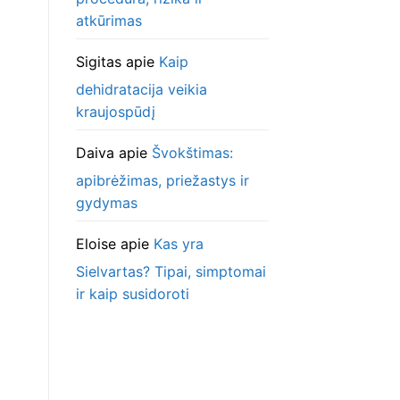
atkūrimas
Sigitas
apie
Kaip
dehidratacija veikia
kraujospūdį
Daiva
apie
Švokštimas:
apibrėžimas, priežastys ir
gydymas
Eloise
apie
Kas yra
Sielvartas? Tipai, simptomai
ir kaip susidoroti