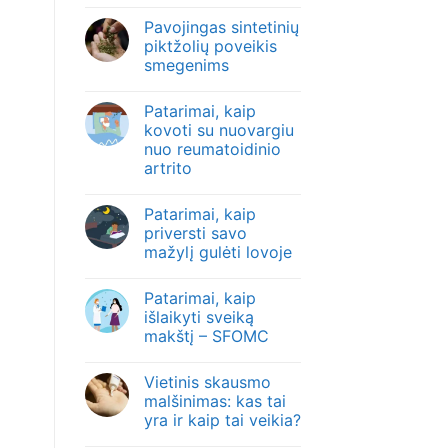
Pavojingas sintetinių
piktžolių poveikis
smegenims
Patarimai, kaip
kovoti su nuovargiu
nuo reumatoidinio
artrito
Patarimai, kaip
priversti savo
mažylį gulėti lovoje
Patarimai, kaip
išlaikyti sveiką
makštį – SFOMC
Vietinis skausmo
malšinimas: kas tai
yra ir kaip tai veikia?