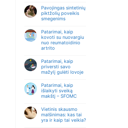
Pavojingas sintetinių
piktžolių poveikis
smegenims
Patarimai, kaip
kovoti su nuovargiu
nuo reumatoidinio
artrito
Patarimai, kaip
priversti savo
mažylį gulėti lovoje
Patarimai, kaip
išlaikyti sveiką
makštį – SFOMC
Vietinis skausmo
malšinimas: kas tai
yra ir kaip tai veikia?