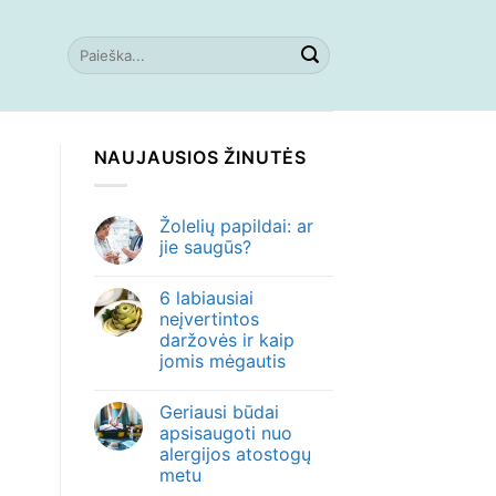
NAUJAUSIOS ŽINUTĖS
Žolelių papildai: ar
jie saugūs?
6 labiausiai
neįvertintos
daržovės ir kaip
jomis mėgautis
Geriausi būdai
apsisaugoti nuo
alergijos atostogų
metu