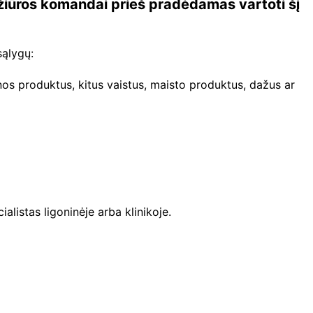
žiūros komandai prieš pradėdamas vartoti šį
 sąlygų:
ienos produktus, kitus vaistus, maisto produktus, dažus ar
ialistas ligoninėje arba klinikoje.