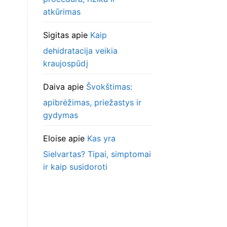
atkūrimas
Sigitas
apie
Kaip
dehidratacija veikia
kraujospūdį
Daiva
apie
Švokštimas:
apibrėžimas, priežastys ir
gydymas
Eloise
apie
Kas yra
Sielvartas? Tipai, simptomai
ir kaip susidoroti