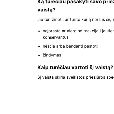
Ką turėčiau pasakyti savo prie
vaistą?
Jie turi žinoti, ar turite kurią nors iš šių
neįprasta ar alerginė reakcija į jaut
konservantus
nėščia arba bandanti pastoti
žindymas
Kaip turėčiau vartoti šį vaistą?
Šį vaistą skiria sveikatos priežiūros spec