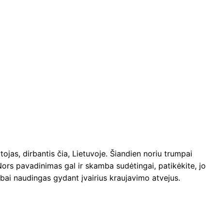
ytojas, dirbantis čia, Lietuvoje. Šiandien noriu trumpai
 Nors pavadinimas gal ir skamba sudėtingai, patikėkite, jo
abai naudingas gydant įvairius kraujavimo atvejus.