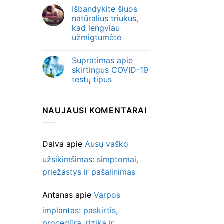
Išbandykite šiuos
natūralius triukus,
kad lengviau
užmigtumėte
Supratimas apie
skirtingus COVID-19
testų tipus
NAUJAUSI KOMENTARAI
Daiva
apie
Ausų vaško
užsikimšimas: simptomai,
priežastys ir pašalinimas
Antanas
apie
Varpos
implantas: paskirtis,
procedūra, rizika ir