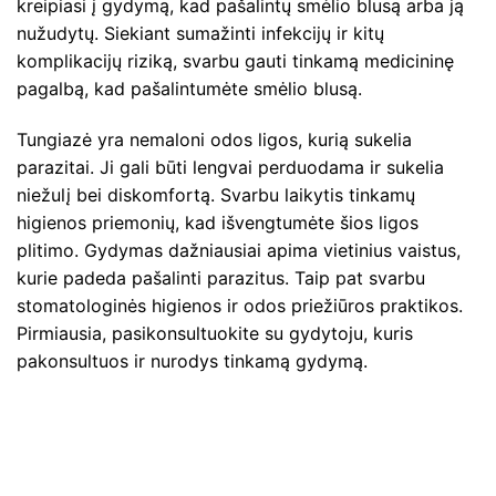
kreipiasi į gydymą, kad pašalintų smėlio blusą arba ją
nužudytų. Siekiant sumažinti infekcijų ir kitų
komplikacijų riziką, svarbu gauti tinkamą medicininę
pagalbą, kad pašalintumėte smėlio blusą.
Tungiazė yra nemaloni odos ligos, kurią sukelia
parazitai. Ji gali būti lengvai perduodama ir sukelia
niežulį bei diskomfortą. Svarbu laikytis tinkamų
higienos priemonių, kad išvengtumėte šios ligos
plitimo. Gydymas dažniausiai apima vietinius vaistus,
kurie padeda pašalinti parazitus. Taip pat svarbu
stomatologinės higienos ir odos priežiūros praktikos.
Pirmiausia, pasikonsultuokite su gydytoju, kuris
pakonsultuos ir nurodys tinkamą gydymą.