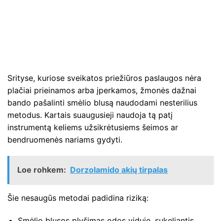
Srityse, kuriose sveikatos priežiūros paslaugos nėra
plačiai prieinamos arba įperkamos, žmonės dažnai
bando pašalinti smėlio blusą naudodami nesterilius
metodus. Kartais suaugusieji naudoja tą patį
instrumentą keliems užsikrėtusiems šeimos ar
bendruomenės nariams gydyti.
Loe rohkem:
Dorzolamido akių tirpalas
Šie nesaugūs metodai padidina riziką:
Smėlio blusos plyšimas odos viduje, sukeliantis