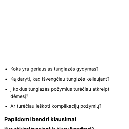
Koks yra geriausias tungiazės gydymas?
Ką daryti, kad išvengčiau tungizės keliaujant?
Į kokius tungiazės požymius turėčiau atkreipti
dėmesį?
Ar turėčiau ieškoti komplikacijų požymių?
Papildomi bendri klausimai
Kuo skiriasi tungiozė ir blusų įkandimai?