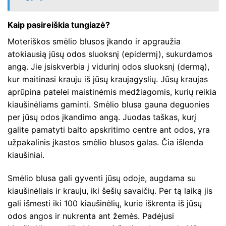
Kaip pasireiškia tungiazė?
Moteriškos smėlio blusos įkando ir apgraužia
atokiausią jūsų odos sluoksnį (epidermį), sukurdamos
angą. Jie įsiskverbia į vidurinį odos sluoksnį (dermą),
kur maitinasi krauju iš jūsų kraujagyslių. Jūsų kraujas
aprūpina patelei maistinėmis medžiagomis, kurių reikia
kiaušinėliams gaminti. Smėlio blusa gauna deguonies
per jūsų odos įkandimo angą. Juodas taškas, kurį
galite pamatyti balto apskritimo centre ant odos, yra
užpakalinis įkastos smėlio blusos galas. Čia išlenda
kiaušiniai.
Smėlio blusa gali gyventi jūsų odoje, augdama su
kiaušinėliais ir krauju, iki šešių savaičių. Per tą laiką jis
gali išmesti iki 100 kiaušinėlių, kurie iškrenta iš jūsų
odos angos ir nukrenta ant žemės. Padėjusi