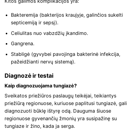
Kitos galimos komplikacijos yra:
Bakteremija (bakterijos kraujyje, galinčios sukelti
septicemiją ir sepsį).
Celiulitas nuo vabzdžių įkandimo.
Gangrena.
Stabligė (gyvybei pavojinga bakterinė infekcija,
pažeidžianti nervų sistemą).
Diagnozė ir testai
Kaip diagnozuojama tungiazė?
Sveikatos priežiūros paslaugų teikėjai, teikiantys
priežiūrą regionuose, kuriuose paplitusi tungiazė, gali
diagnozuoti būklę ištyrę odą. Dauguma šiuose
regionuose gyvenančių žmonių yra susipažinę su
tungiaze ir žino, kada ja serga.