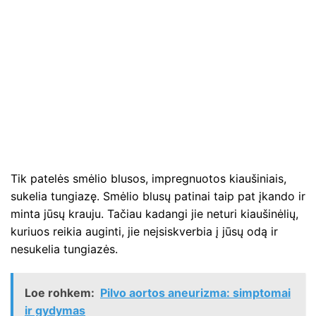
Tik patelės smėlio blusos, impregnuotos kiaušiniais,
sukelia tungiazę. Smėlio blusų patinai taip pat įkando ir
minta jūsų krauju. Tačiau kadangi jie neturi kiaušinėlių,
kuriuos reikia auginti, jie neįsiskverbia į jūsų odą ir
nesukelia tungiazės.
Loe rohkem:
Pilvo aortos aneurizma: simptomai
ir gydymas