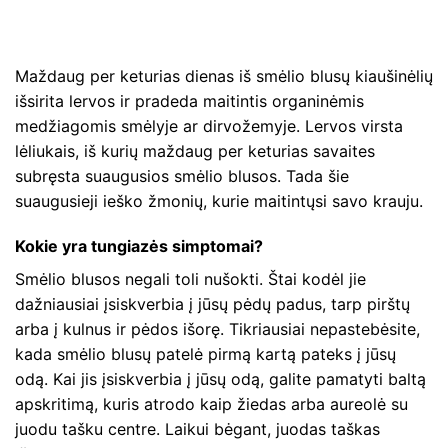
Maždaug per keturias dienas iš smėlio blusų kiaušinėlių
išsirita lervos ir pradeda maitintis organinėmis
medžiagomis smėlyje ar dirvožemyje. Lervos virsta
lėliukais, iš kurių maždaug per keturias savaites
subręsta suaugusios smėlio blusos. Tada šie
suaugusieji ieško žmonių, kurie maitintųsi savo krauju.
Kokie yra tungiazės simptomai?
Smėlio blusos negali toli nušokti. Štai kodėl jie
dažniausiai įsiskverbia į jūsų pėdų padus, tarp pirštų
arba į kulnus ir pėdos išorę. Tikriausiai nepastebėsite,
kada smėlio blusų patelė pirmą kartą pateks į jūsų
odą. Kai jis įsiskverbia į jūsų odą, galite pamatyti baltą
apskritimą, kuris atrodo kaip žiedas arba aureolė su
juodu tašku centre. Laikui bėgant, juodas taškas