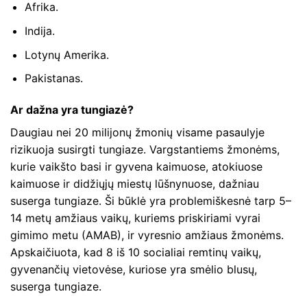
Afrika.
Indija.
Lotynų Amerika.
Pakistanas.
Ar dažna yra tungiazė?
Daugiau nei 20 milijonų žmonių visame pasaulyje
rizikuoja susirgti tungiaze. Vargstantiems žmonėms,
kurie vaikšto basi ir gyvena kaimuose, atokiuose
kaimuose ir didžiųjų miestų lūšnynuose, dažniau
suserga tungiaze. Ši būklė yra problemiškesnė tarp 5–
14 metų amžiaus vaikų, kuriems priskiriami vyrai
gimimo metu (AMAB), ir vyresnio amžiaus žmonėms.
Apskaičiuota, kad 8 iš 10 socialiai remtinų vaikų,
gyvenančių vietovėse, kuriose yra smėlio blusų,
suserga tungiaze.