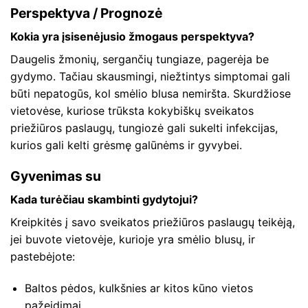
Perspektyva / Prognozė
Kokia yra įsisenėjusio žmogaus perspektyva?
Daugelis žmonių, sergančių tungiaze, pagerėja be
gydymo. Tačiau skausmingi, niežtintys simptomai gali
būti nepatogūs, kol smėlio blusa nemiršta. Skurdžiose
vietovėse, kuriose trūksta kokybiškų sveikatos
priežiūros paslaugų, tungiozė gali sukelti infekcijas,
kurios gali kelti grėsmę galūnėms ir gyvybei.
Gyvenimas su
Kada turėčiau skambinti gydytojui?
Kreipkitės į savo sveikatos priežiūros paslaugų teikėją,
jei buvote vietovėje, kurioje yra smėlio blusų, ir
pastebėjote:
Baltos pėdos, kulkšnies ar kitos kūno vietos
pažeidimai.