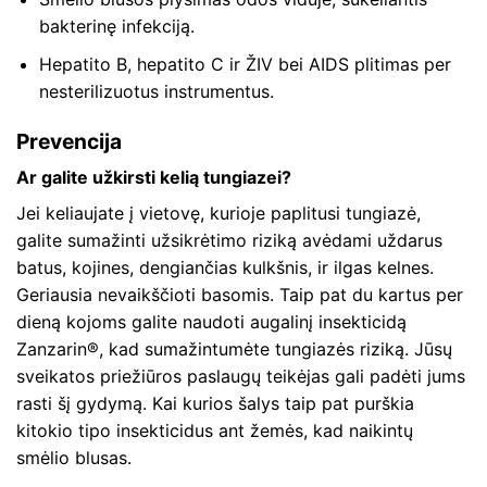
bakterinę infekciją.
Hepatito B, hepatito C ir ŽIV bei AIDS plitimas per
nesterilizuotus instrumentus.
Prevencija
Ar galite užkirsti kelią tungiazei?
Jei keliaujate į vietovę, kurioje paplitusi tungiazė,
galite sumažinti užsikrėtimo riziką avėdami uždarus
batus, kojines, dengiančias kulkšnis, ir ilgas kelnes.
Geriausia nevaikščioti basomis. Taip pat du kartus per
dieną kojoms galite naudoti augalinį insekticidą
Zanzarin®, kad sumažintumėte tungiazės riziką. Jūsų
sveikatos priežiūros paslaugų teikėjas gali padėti jums
rasti šį gydymą. Kai kurios šalys taip pat purškia
kitokio tipo insekticidus ant žemės, kad naikintų
smėlio blusas.