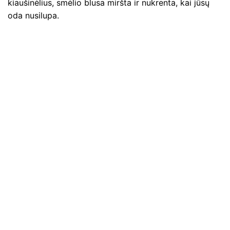
kiaušinėlius, smėlio blusa miršta ir nukrenta, kai jūsų
oda nusilupa.