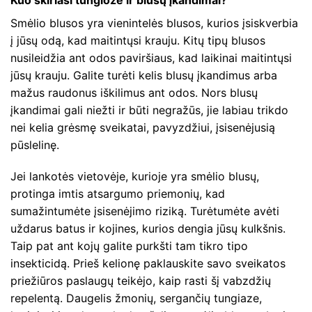
Smėlio blusos yra vienintelės blusos, kurios įsiskverbia
į jūsų odą, kad maitintųsi krauju. Kitų tipų blusos
nusileidžia ant odos paviršiaus, kad laikinai maitintųsi
jūsų krauju. Galite turėti kelis blusų įkandimus arba
mažus raudonus iškilimus ant odos. Nors blusų
įkandimai gali niežti ir būti negražūs, jie labiau trikdo
nei kelia grėsmę sveikatai, pavyzdžiui, įsisenėjusią
pūslelinę.
Jei lankotės vietovėje, kurioje yra smėlio blusų,
protinga imtis atsargumo priemonių, kad
sumažintumėte įsisenėjimo riziką. Turėtumėte avėti
uždarus batus ir kojines, kurios dengia jūsų kulkšnis.
Taip pat ant kojų galite purkšti tam tikro tipo
insekticidą. Prieš kelionę paklauskite savo sveikatos
priežiūros paslaugų teikėjo, kaip rasti šį vabzdžių
repelentą. Daugelis žmonių, sergančių tungiaze,