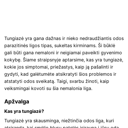
Tungiazė yra gana dažnas ir nieko nedraudžiantis odos
parazitinės ligos tipas, sukeltas kirminams. Ši būklė
gali būti gana nemaloni ir neigiamai paveikti gyvenimo
kokybę. Šiame straipsnyje aptarsime, kas yra tungiazė,
kokie jos simptomai, priežastys, kaip ją pašalinti ir
gydyti, kad galėtumėte atsikratyti šios problemos ir
atstatyti odos sveikatą. Taigi, svarbu žinoti, kaip
veiksmingai kovoti su šia nemalonia liga.
Apžvalga
Kas yra tungiazė?
Tungiazė yra skausminga, niežtinčia odos liga, kuri
atsiranda, kai smėlio blusų patelės įsirauna į jūsų odą,