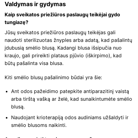
Valdymas ir gydymas
Kaip sveikatos priežiūros paslaugų teikėjai gydo
tungiazę?
Jūsų sveikatos priežiūros paslaugų teikėjas gali
naudoti sterilizuotas žnyples arba adatą, kad pašalintų
įdubusią smėlio blusą. Kadangi blusa išsipučia nuo
kraujo, gali prireikti plataus pjūvio (iškirpimo), kad
būtų pašalinta visa blusa.
Kiti smėlio blusų pašalinimo būdai yra šie:
Ant odos pažeidimo patepkite antiparazitinį vaistą
arba tirštą vašką ar želė, kad sunaikintumėte smėlio
blusą.
Naudojant krioterapiją odos audiniams užšaldyti ir
smėlio blusoms naikinti.