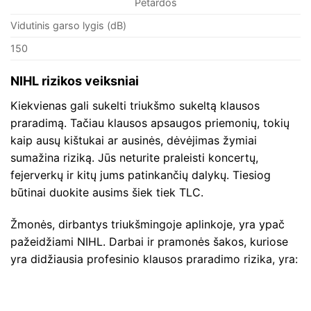
Petardos
Vidutinis garso lygis (dB)
150
NIHL rizikos veiksniai
Kiekvienas gali sukelti triukšmo sukeltą klausos
praradimą. Tačiau klausos apsaugos priemonių, tokių
kaip ausų kištukai ar ausinės, dėvėjimas žymiai
sumažina riziką. Jūs neturite praleisti koncertų,
fejerverkų ir kitų jums patinkančių dalykų. Tiesiog
būtinai duokite ausims šiek tiek TLC.
Žmonės, dirbantys triukšmingoje aplinkoje, yra ypač
pažeidžiami NIHL. Darbai ir pramonės šakos, kuriose
yra didžiausia profesinio klausos praradimo rizika, yra: