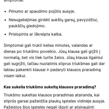
simptomai:
Pilnumo ar spaudimo pojūtis ausyje.
Nesugebėjimas girdėti aukštų garsų, pavyzdžiui,
paukščių giedojimo.
Prislopinta ar iškreipta kalba.
Simptomai gali trukti kelias minutes, valandas ar
dienas po triukšmo poveikio. Jūsų klausa gali grįžti į
normalią, bet vis tiek turite žalos. Jūsų klausa ilgainiui
gali sugrįžti, tačiau nuolatinis stiprus triukšmas gali dar
labiau pakenkti klausai ir padaryti klausos praradimą
visam laikui.
Kas sukelia triukšmo sukeltą klausos praradimą?
Triukšmo sukeltas klausos praradimas atsiranda, kai
stiprūs garsai pažeidžia plaukų ląsteles vidinėje ausyje.
Pažeistos šios ląstelės negali išgyti ar atsinaujinti