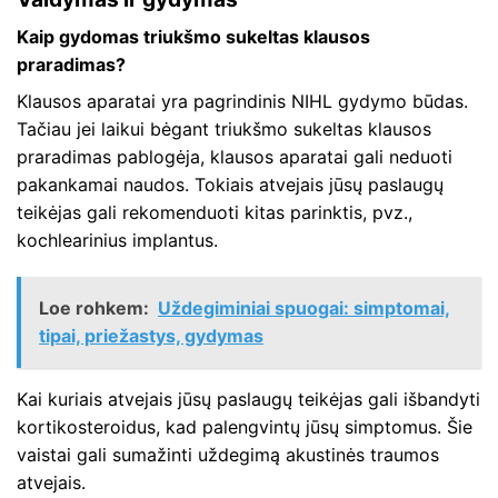
Kaip gydomas triukšmo sukeltas klausos
praradimas?
Klausos aparatai yra pagrindinis NIHL gydymo būdas.
Tačiau jei laikui bėgant triukšmo sukeltas klausos
praradimas pablogėja, klausos aparatai gali neduoti
pakankamai naudos. Tokiais atvejais jūsų paslaugų
teikėjas gali rekomenduoti kitas parinktis, pvz.,
kochlearinius implantus.
Loe rohkem:
Uždegiminiai spuogai: simptomai,
tipai, priežastys, gydymas
Kai kuriais atvejais jūsų paslaugų teikėjas gali išbandyti
kortikosteroidus, kad palengvintų jūsų simptomus. Šie
vaistai gali sumažinti uždegimą akustinės traumos
atvejais.