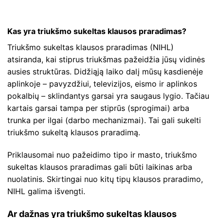
Kas yra triukšmo sukeltas klausos praradimas?
Triukšmo sukeltas klausos praradimas (NIHL)
atsiranda, kai stiprus triukšmas pažeidžia jūsų vidinės
ausies struktūras. Didžiąją laiko dalį mūsų kasdienėje
aplinkoje – pavyzdžiui, televizijos, eismo ir aplinkos
pokalbių – sklindantys garsai yra saugaus lygio. Tačiau
kartais garsai tampa per stiprūs (sprogimai) arba
trunka per ilgai (darbo mechanizmai). Tai gali sukelti
triukšmo sukeltą klausos praradimą.
Priklausomai nuo pažeidimo tipo ir masto, triukšmo
sukeltas klausos praradimas gali būti laikinas arba
nuolatinis. Skirtingai nuo kitų tipų klausos praradimo,
NIHL galima išvengti.
Ar dažnas yra triukšmo sukeltas klausos