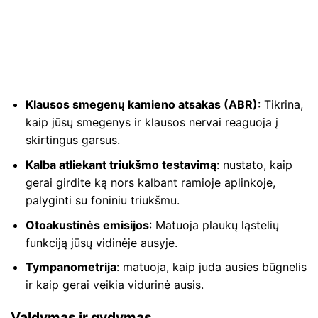
Klausos smegenų kamieno atsakas (ABR)
: Tikrina,
kaip jūsų smegenys ir klausos nervai reaguoja į
skirtingus garsus.
Kalba atliekant triukšmo testavimą
: nustato, kaip
gerai girdite ką nors kalbant ramioje aplinkoje,
palyginti su foniniu triukšmu.
Otoakustinės emisijos
: Matuoja plaukų ląstelių
funkciją jūsų vidinėje ausyje.
Tympanometrija
: matuoja, kaip juda ausies būgnelis
ir kaip gerai veikia vidurinė ausis.
Valdymas ir gydymas