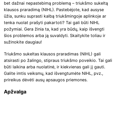
bet dažnai nepastebimą problemą – triukšmo sukeltą
klausos praradimą (NIHL). Pastebėjote, kad ausyse
ūžia, sunku suprasti kalbą triukšmingoje aplinkoje ar
tenka nuolat prašyti pakartoti? Tai gali būti NIHL
požymiai. Gera žinia ta, kad yra būdų, kaip išvengti
šios problemos arba ją suvaldyti. Skaitykite toliau ir
sužinokite daugiau!
Triukšmo sukeltas klausos praradimas (NIHL) gali
atsirasti po žalingo, stipraus triukšmo poveikio. Tai gali
būti laikina arba nuolatinė, ir kiekvienas gali jį gauti.
Galite imtis veiksmų, kad išvengtumėte NIHL, pvz.,
prireikus dėvėti ausų apsaugos priemones.
Apžvalga