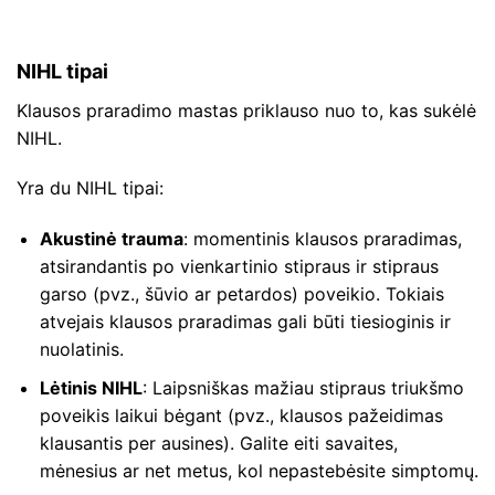
NIHL tipai
Klausos praradimo mastas priklauso nuo to, kas sukėlė
NIHL.
Yra du NIHL tipai:
Akustinė trauma
: momentinis klausos praradimas,
atsirandantis po vienkartinio stipraus ir stipraus
garso (pvz., šūvio ar petardos) poveikio. Tokiais
atvejais klausos praradimas gali būti tiesioginis ir
nuolatinis.
Lėtinis NIHL
: Laipsniškas mažiau stipraus triukšmo
poveikis laikui bėgant (pvz., klausos pažeidimas
klausantis per ausines). Galite eiti savaites,
mėnesius ar net metus, kol nepastebėsite simptomų.