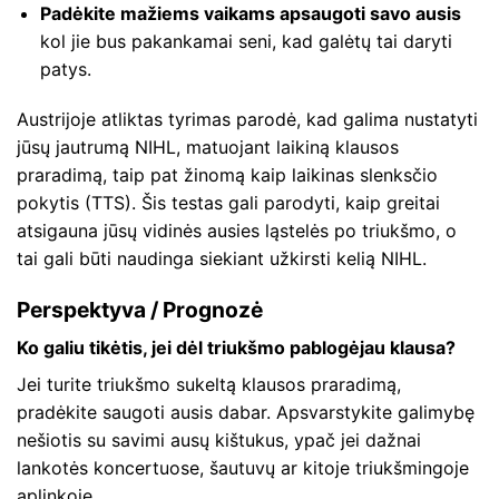
Padėkite mažiems vaikams apsaugoti savo ausis
kol jie bus pakankamai seni, kad galėtų tai daryti
patys.
Austrijoje atliktas tyrimas parodė, kad galima nustatyti
jūsų jautrumą NIHL, matuojant laikiną klausos
praradimą, taip pat žinomą kaip laikinas slenksčio
pokytis (TTS). Šis testas gali parodyti, kaip greitai
atsigauna jūsų vidinės ausies ląstelės po triukšmo, o
tai gali būti naudinga siekiant užkirsti kelią NIHL.
Perspektyva / Prognozė
Ko galiu tikėtis, jei dėl triukšmo pablogėjau klausa?
Jei turite triukšmo sukeltą klausos praradimą,
pradėkite saugoti ausis dabar. Apsvarstykite galimybę
nešiotis su savimi ausų kištukus, ypač jei dažnai
lankotės koncertuose, šautuvų ar kitoje triukšmingoje
aplinkoje.