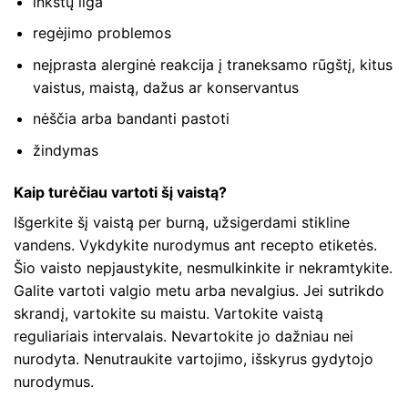
inkstų liga
regėjimo problemos
neįprasta alerginė reakcija į traneksamo rūgštį, kitus
vaistus, maistą, dažus ar konservantus
nėščia arba bandanti pastoti
žindymas
Kaip turėčiau vartoti šį vaistą?
Išgerkite šį vaistą per burną, užsigerdami stikline
vandens. Vykdykite nurodymus ant recepto etiketės.
Šio vaisto nepjaustykite, nesmulkinkite ir nekramtykite.
Galite vartoti valgio metu arba nevalgius. Jei sutrikdo
skrandį, vartokite su maistu. Vartokite vaistą
reguliariais intervalais. Nevartokite jo dažniau nei
nurodyta. Nenutraukite vartojimo, išskyrus gydytojo
nurodymus.