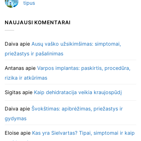
tipus
NAUJAUSI KOMENTARAI
Daiva
apie
Ausų vaško užsikimšimas: simptomai,
priežastys ir pašalinimas
Antanas
apie
Varpos implantas: paskirtis, procedūra,
rizika ir atkūrimas
Sigitas
apie
Kaip dehidratacija veikia kraujospūdį
Daiva
apie
Švokštimas: apibrėžimas, priežastys ir
gydymas
Eloise
apie
Kas yra Sielvartas? Tipai, simptomai ir kaip