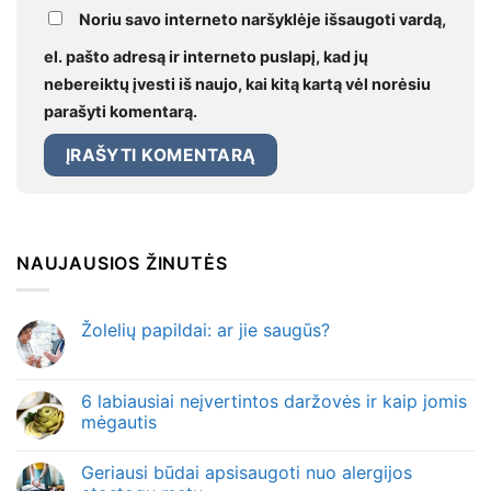
Noriu savo interneto naršyklėje išsaugoti vardą,
el. pašto adresą ir interneto puslapį, kad jų
nebereiktų įvesti iš naujo, kai kitą kartą vėl norėsiu
parašyti komentarą.
NAUJAUSIOS ŽINUTĖS
Žolelių papildai: ar jie saugūs?
6 labiausiai neįvertintos daržovės ir kaip jomis
mėgautis
Geriausi būdai apsisaugoti nuo alergijos