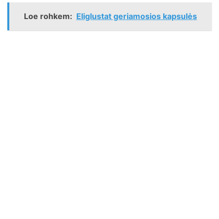
Loe rohkem:
Eliglustat geriamosios kapsulės