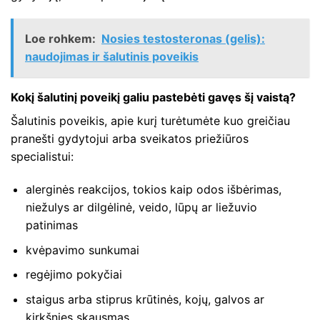
Loe rohkem:
Nosies testosteronas (gelis):
naudojimas ir šalutinis poveikis
Kokį šalutinį poveikį galiu pastebėti gavęs šį vaistą?
Šalutinis poveikis, apie kurį turėtumėte kuo greičiau
pranešti gydytojui arba sveikatos priežiūros
specialistui:
alerginės reakcijos, tokios kaip odos išbėrimas,
niežulys ar dilgėlinė, veido, lūpų ar liežuvio
patinimas
kvėpavimo sunkumai
regėjimo pokyčiai
staigus arba stiprus krūtinės, kojų, galvos ar
kirkšnies skausmas