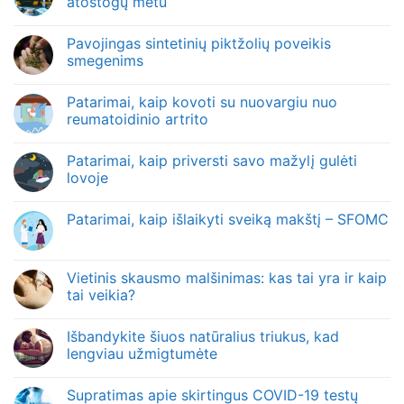
atostogų metu
Pavojingas sintetinių piktžolių poveikis
smegenims
Patarimai, kaip kovoti su nuovargiu nuo
reumatoidinio artrito
Patarimai, kaip priversti savo mažylį gulėti
lovoje
Patarimai, kaip išlaikyti sveiką makštį – SFOMC
Vietinis skausmo malšinimas: kas tai yra ir kaip
tai veikia?
Išbandykite šiuos natūralius triukus, kad
lengviau užmigtumėte
Supratimas apie skirtingus COVID-19 testų