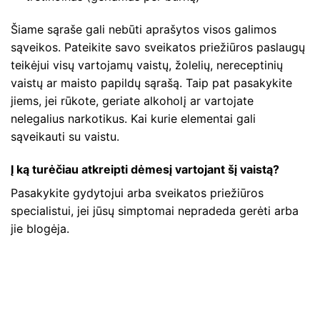
Šiame sąraše gali nebūti aprašytos visos galimos
sąveikos. Pateikite savo sveikatos priežiūros paslaugų
teikėjui visų vartojamų vaistų, žolelių, nereceptinių
vaistų ar maisto papildų sąrašą. Taip pat pasakykite
jiems, jei rūkote, geriate alkoholį ar vartojate
nelegalius narkotikus. Kai kurie elementai gali
sąveikauti su vaistu.
Į ką turėčiau atkreipti dėmesį vartojant šį vaistą?
Pasakykite gydytojui arba sveikatos priežiūros
specialistui, jei jūsų simptomai nepradeda gerėti arba
jie blogėja.