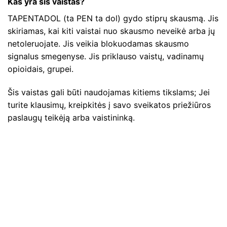
Kas yra šis vaistas?
TAPENTADOL (ta PEN ta dol) gydo stiprų skausmą. Jis
skiriamas, kai kiti vaistai nuo skausmo neveikė arba jų
netoleruojate. Jis veikia blokuodamas skausmo
signalus smegenyse. Jis priklauso vaistų, vadinamų
opioidais, grupei.
Šis vaistas gali būti naudojamas kitiems tikslams; Jei
turite klausimų, kreipkitės į savo sveikatos priežiūros
paslaugų teikėją arba vaistininką.