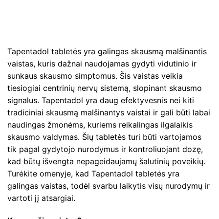
Tapentadol tabletės yra galingas skausmą malšinantis
vaistas, kuris dažnai naudojamas gydyti vidutinio ir
sunkaus skausmo simptomus. Šis vaistas veikia
tiesiogiai centrinių nervų sistemą, slopinant skausmo
signalus. Tapentadol yra daug efektyvesnis nei kiti
tradiciniai skausmą malšinantys vaistai ir gali būti labai
naudingas žmonėms, kuriems reikalingas ilgalaikis
skausmo valdymas. Šių tabletės turi būti vartojamos
tik pagal gydytojo nurodymus ir kontroliuojant dozę,
kad būtų išvengta nepageidaujamų šalutinių poveikių.
Turėkite omenyje, kad Tapentadol tabletės yra
galingas vaistas, todėl svarbu laikytis visų nurodymų ir
vartoti jį atsargiai.