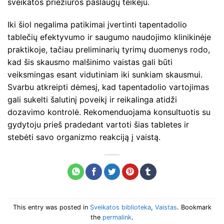
sveikatos priežiūros paslaugų teikėju.
Iki šiol negalima patikimai įvertinti tapentadolio
tablečių efektyvumo ir saugumo naudojimo klinikinėje
praktikoje, tačiau preliminarių tyrimų duomenys rodo,
kad šis skausmo malšinimo vaistas gali būti
veiksmingas esant vidutiniam iki sunkiam skausmui.
Svarbu atkreipti dėmesį, kad tapentadolio vartojimas
gali sukelti šalutinį poveikį ir reikalinga atidži
dozavimo kontrolė. Rekomenduojama konsultuotis su
gydytoju prieš pradedant vartoti šias tabletes ir
stebėti savo organizmo reakciją į vaistą.
This entry was posted in
Sveikatos biblioteka
,
Vaistas
. Bookmark
the
permalink
.