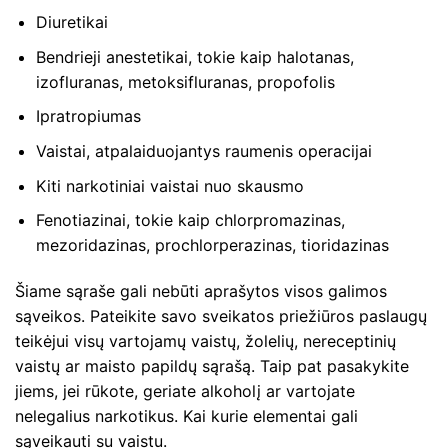
Diuretikai
Bendrieji anestetikai, tokie kaip halotanas,
izofluranas, metoksifluranas, propofolis
Ipratropiumas
Vaistai, atpalaiduojantys raumenis operacijai
Kiti narkotiniai vaistai nuo skausmo
Fenotiazinai, tokie kaip chlorpromazinas,
mezoridazinas, prochlorperazinas, tioridazinas
Šiame sąraše gali nebūti aprašytos visos galimos
sąveikos. Pateikite savo sveikatos priežiūros paslaugų
teikėjui visų vartojamų vaistų, žolelių, nereceptinių
vaistų ar maisto papildų sąrašą. Taip pat pasakykite
jiems, jei rūkote, geriate alkoholį ar vartojate
nelegalius narkotikus. Kai kurie elementai gali
sąveikauti su vaistu.