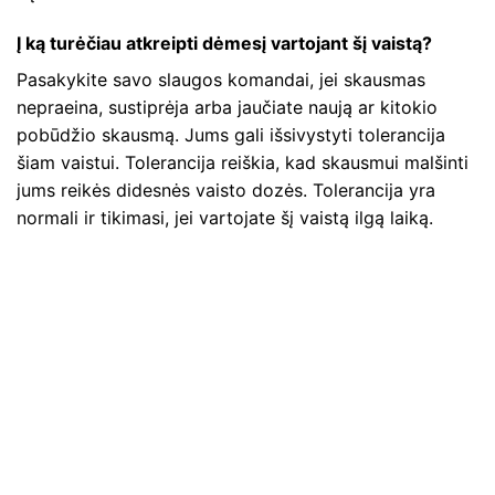
Į ką turėčiau atkreipti dėmesį vartojant šį vaistą?
Pasakykite savo slaugos komandai, jei skausmas
nepraeina, sustiprėja arba jaučiate naują ar kitokio
pobūdžio skausmą. Jums gali išsivystyti tolerancija
šiam vaistui. Tolerancija reiškia, kad skausmui malšinti
jums reikės didesnės vaisto dozės. Tolerancija yra
normali ir tikimasi, jei vartojate šį vaistą ilgą laiką.