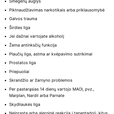
Smegenų auglys
Piktnaudžiavimas narkotikais arba priklausomybė
Galvos trauma
Širdies liga
Jei dažnai vartojate alkoholį
Žema antinksčių funkcija
Plaučių liga, astma ar kvėpavimo sutrikimai
Prostatos liga
Priepuoliai
Skrandžio ar žarnyno problemos
Per pastarąsias 14 dienų vartojo MAOI, pvz.,
Marplan, Nardil arba Parnate
Skydliaukės liga
Neįprasta arba alerginė reakcija į tapentadolį, kitus