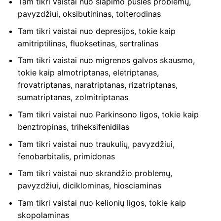
Tam tikri vaistai nuo šlapimo pūslės problemų,
pavyzdžiui, oksibutininas, tolterodinas
Tam tikri vaistai nuo depresijos, tokie kaip
amitriptilinas, fluoksetinas, sertralinas
Tam tikri vaistai nuo migrenos galvos skausmo,
tokie kaip almotriptanas, eletriptanas,
frovatriptanas, naratriptanas, rizatriptanas,
sumatriptanas, zolmitriptanas
Tam tikri vaistai nuo Parkinsono ligos, tokie kaip
benztropinas, triheksifenidilas
Tam tikri vaistai nuo traukulių, pavyzdžiui,
fenobarbitalis, primidonas
Tam tikri vaistai nuo skrandžio problemų,
pavyzdžiui, diciklominas, hiosciaminas
Tam tikri vaistai nuo kelionių ligos, tokie kaip
skopolaminas