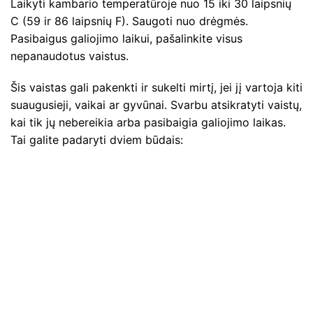
Laikyti kambario temperatūroje nuo 15 iki 30 laipsnių
C (59 ir 86 laipsnių F). Saugoti nuo drėgmės.
Pasibaigus galiojimo laikui, pašalinkite visus
nepanaudotus vaistus.
Šis vaistas gali pakenkti ir sukelti mirtį, jei jį vartoja kiti
suaugusieji, vaikai ar gyvūnai. Svarbu atsikratyti vaistų,
kai tik jų nebereikia arba pasibaigia galiojimo laikas.
Tai galite padaryti dviem būdais: