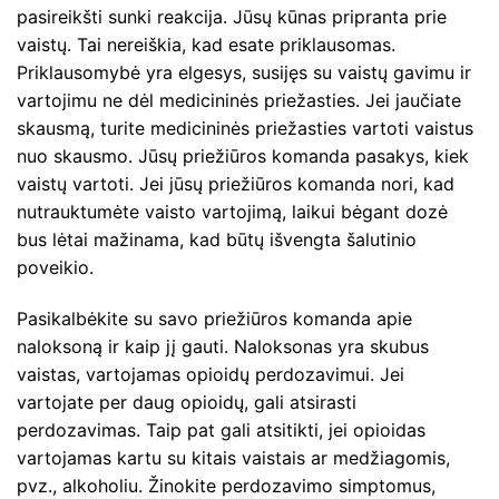
pasireikšti sunki reakcija. Jūsų kūnas pripranta prie
vaistų. Tai nereiškia, kad esate priklausomas.
Priklausomybė yra elgesys, susijęs su vaistų gavimu ir
vartojimu ne dėl medicininės priežasties. Jei jaučiate
skausmą, turite medicininės priežasties vartoti vaistus
nuo skausmo. Jūsų priežiūros komanda pasakys, kiek
vaistų vartoti. Jei jūsų priežiūros komanda nori, kad
nutrauktumėte vaisto vartojimą, laikui bėgant dozė
bus lėtai mažinama, kad būtų išvengta šalutinio
poveikio.
Pasikalbėkite su savo priežiūros komanda apie
naloksoną ir kaip jį gauti. Naloksonas yra skubus
vaistas, vartojamas opioidų perdozavimui. Jei
vartojate per daug opioidų, gali atsirasti
perdozavimas. Taip pat gali atsitikti, jei opioidas
vartojamas kartu su kitais vaistais ar medžiagomis,
pvz., alkoholiu. Žinokite perdozavimo simptomus,