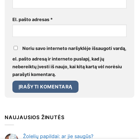
El. pašto adresas
*
Noriu savo interneto naršyklėje išsaugoti vardą,
el. pašto adresą ir interneto puslapį, kad jų
nebereiktų įvesti iš naujo, kai kitą kartą vėl norėsiu
parašyti komentarą.
NAUJAUSIOS ŽINUTĖS
Žolelių papildai: ar jie saugūs?