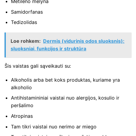
Metileno mėlyna
Samidorfanas
Tedizolidas
Loe rohkem:
Dermis (vidurinis odos sluoksnis):
sluoksniai, funkcijos ir struktūra
Šis vaistas gali sąveikauti su:
Alkoholis arba bet koks produktas, kuriame yra
alkoholio
Antihistamininiai vaistai nuo alergijos, kosulio ir
peršalimo
Atropinas
Tam tikri vaistai nuo nerimo ar miego