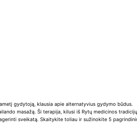
gametį gydytoją, klausia apie alternatyvius gydymo būdus.
lando masažą. Ši terapija, kilusi iš Rytų medicinos tradicijų
pagerinti sveikatą. Skaitykite toliau ir sužinokite 5 pagrindini