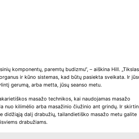
asinių komponentų, paremtų budizmu“, – aiškina Hill. „Tikslas
 organus ir kūno sistemas, kad būtų pasiekta sveikata. Ir jūs
lintį gerumą, arba metta, jūsų seanso metu.
 vakarietiškos masažo technikos, kai naudojamas masažo
a nuo kilimėlio arba masažinio čiužinio ant grindų. Ir skirtin
e didžiąją dalį drabužių, tailandietiško masažo metu galite
aisviems drabužiams.