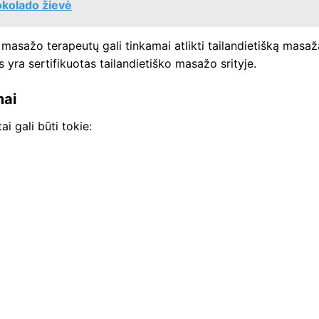
kolado žievė
masažo terapeutų gali tinkamai atlikti tailandietišką masaž
is yra sertifikuotas tailandietiško masažo srityje.
mai
i gali būti tokie: