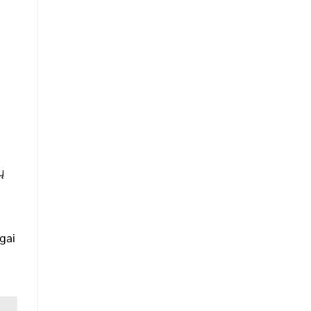
ų
gai