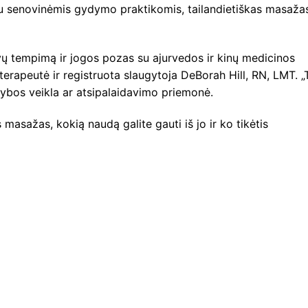
su senovinėmis gydymo praktikomis, tailandietiškas masaža
vų tempimą ir jogos pozas su ajurvedos ir kinų medicinos
 terapeutė ir registruota slaugytoja DeBorah Hill, RN, LMT. „
bos veikla ar atsipalaidavimo priemonė.
s masažas, kokią naudą galite gauti iš jo ir ko tikėtis