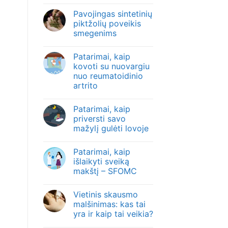
Pavojingas sintetinių
piktžolių poveikis
smegenims
Patarimai, kaip
kovoti su nuovargiu
nuo reumatoidinio
artrito
Patarimai, kaip
priversti savo
mažylį gulėti lovoje
Patarimai, kaip
išlaikyti sveiką
makštį – SFOMC
Vietinis skausmo
malšinimas: kas tai
yra ir kaip tai veikia?