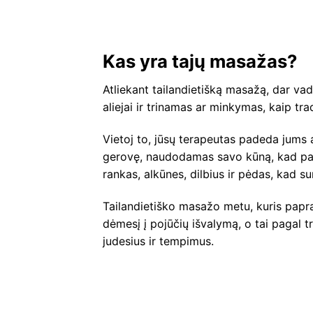
Kas yra tajų masažas?
Atliekant tailandietišką masažą, dar v
aliejai ir trinamas ar minkymas, kaip tr
Vietoj to, jūsų terapeutas padeda jums 
gerovę, naudodamas savo kūną, kad pad
rankas, alkūnes, dilbius ir pėdas, kad 
Tailandietiško masažo metu, kuris papra
dėmesį į pojūčių išvalymą, o tai pagal tr
judesius ir tempimus.