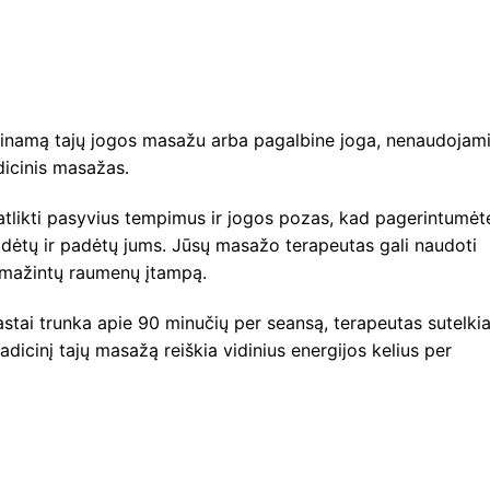
adinamą tajų jogos masažu arba pagalbine joga, nenaudojam
adicinis masažas.
atlikti pasyvius tempimus ir jogos pozas, kad pagerintumėt
ėtų ir padėtų jums. Jūsų masažo terapeutas gali naudoti
sumažintų raumenų įtampą.
stai trunka apie 90 minučių per seansą, terapeutas sutelki
adicinį tajų masažą reiškia vidinius energijos kelius per