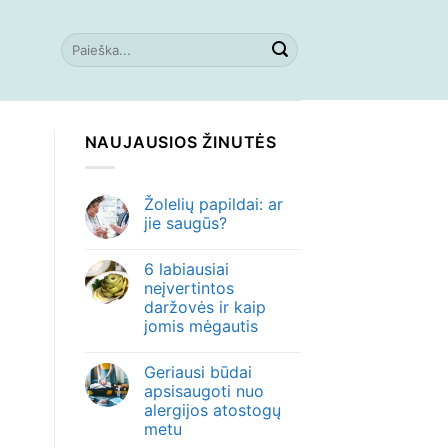
NAUJAUSIOS ŽINUTĖS
Žolelių papildai: ar
jie saugūs?
6 labiausiai
neįvertintos
daržovės ir kaip
jomis mėgautis
Geriausi būdai
apsisaugoti nuo
alergijos atostogų
metu