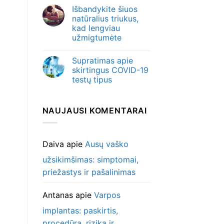
Išbandykite šiuos
natūralius triukus,
kad lengviau
užmigtumėte
Supratimas apie
skirtingus COVID-19
testų tipus
NAUJAUSI KOMENTARAI
Daiva
apie
Ausų vaško
užsikimšimas: simptomai,
priežastys ir pašalinimas
Antanas
apie
Varpos
implantas: paskirtis,
procedūra, rizika ir