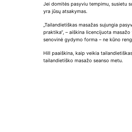
Jei domitės pasyviu tempimu, susietu 
yra jūsų atsakymas.
„Tailandietiškas masažas sujungia pasy
praktika“, – aiškina licencijuota masažo
senovinė gydymo forma – ne kūno rengy
Hill paaiškina, kaip veikia tailandietiška
tailandietiško masažo seanso metu.