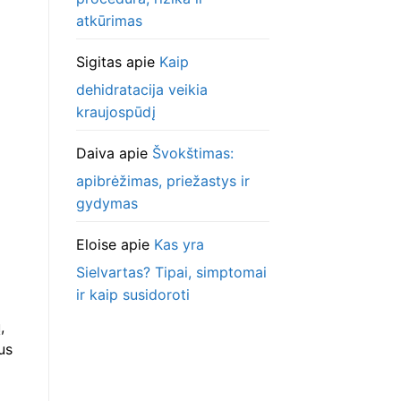
atkūrimas
Sigitas
apie
Kaip
dehidratacija veikia
kraujospūdį
Daiva
apie
Švokštimas:
apibrėžimas, priežastys ir
gydymas
Eloise
apie
Kas yra
Sielvartas? Tipai, simptomai
ir kaip susidoroti
,
us