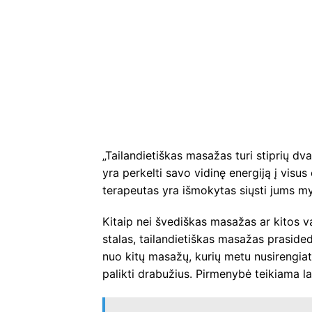
„Tailandietiškas masažas turi stiprių dv
yra perkelti savo vidinę energiją į visus
terapeutas yra išmokytas siųsti jums my
Kitaip nei švediškas masažas ar kitos
stalas, tailandietiškas masažas prasided
nuo kitų masažų, kurių metu nusirengiat
palikti drabužius. Pirmenybė teikiama l