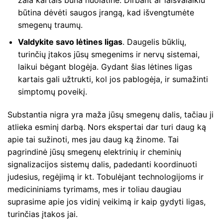
būtina dėvėti saugos įrangą, kad išvengtumėte
smegenų traumų.
Valdykite savo lėtines ligas
. Daugelis būklių,
turinčių įtakos jūsų smegenims ir nervų sistemai,
laikui bėgant blogėja. Gydant šias lėtines ligas
kartais gali užtrukti, kol jos pablogėja, ir sumažinti
simptomų poveikį.
Substantia nigra yra maža jūsų smegenų dalis, tačiau ji
atlieka esminį darbą. Nors ekspertai dar turi daug ką
apie tai sužinoti, mes jau daug ką žinome. Tai
pagrindinė jūsų smegenų elektrinių ir cheminių
signalizacijos sistemų dalis, padedanti koordinuoti
judesius, regėjimą ir kt. Tobulėjant technologijoms ir
medicininiams tyrimams, mes ir toliau daugiau
suprasime apie jos vidinį veikimą ir kaip gydyti ligas,
turinčias įtakos jai.