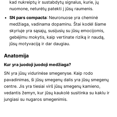
kad nukreiptų ir sustabdytų signalus, kurie, jų
nuomone, neturėtų patekti į jūsų raumenis.
SN pars compacta
: Neuronuose yra cheminė
medžiaga, vadinama dopaminu. Štai kodėl šiame
skyriuje yra sąsajų, susijusių su jūsų emocijomis,
gebėjimu mokytis, kaip vertinate riziką ir naudą,
jūsų motyvaciją ir dar daugiau.
Anatomija
Kur yra juodoji juodoji medžiaga?
SN yra jūsų vidurinėse smegenyse. Kaip rodo
pavadinimas, ši jūsų smegenų dalis yra jūsų smegenų
centre. Jis yra tiesiai virš jūsų smegenų kamieno,
vedantis žemyn, kur jūsų kaukolė susitinka su kaklu ir
jungiasi su nugaros smegenimis.