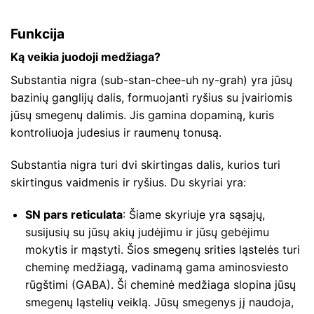
Funkcija
Ką veikia juodoji medžiaga?
Substantia nigra (sub-stan-chee-uh ny-grah) yra jūsų
bazinių ganglijų dalis, formuojanti ryšius su įvairiomis
jūsų smegenų dalimis. Jis gamina dopaminą, kuris
kontroliuoja judesius ir raumenų tonusą.
Substantia nigra turi dvi skirtingas dalis, kurios turi
skirtingus vaidmenis ir ryšius. Du skyriai yra:
SN pars reticulata
: Šiame skyriuje yra sąsajų,
susijusių su jūsų akių judėjimu ir jūsų gebėjimu
mokytis ir mąstyti. Šios smegenų srities ląstelės turi
cheminę medžiagą, vadinamą gama aminosviesto
rūgštimi (GABA). Ši cheminė medžiaga slopina jūsų
smegenų ląstelių veiklą. Jūsų smegenys jį naudoja,