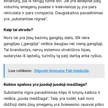
struktūrų, jūs iš tikrųjų turite dvi. Jie yra abiejose jūsų
vidurinių smegenų pusėse ir kiekvienoje jų yra pars
reticulata ir pars compacta. Daugiskaitos pavadinimas
yra „substantiae nigrae“.
Kaip tai atrodo?
Nors tai yra jūsų bazinių ganglijų dalis, SN nėra
ganglijas („ganglija” reiškia daugiau nei vieną gangliją).
Tai branduolys, nervų sistemos struktūros tipas,
sudarytas iš ląstelių, turinčių tą patį darbą arba ryšius.
Loe rohkem:
Digoxin Immune Fab injekcija
Kokios spalvos yra juodoji juodoji medžiaga?
Substantia nigra pavadinimas kilęs iš lotynų kalbos ir
reiškia „juoda medžiaga“. Taip yra todėl, kad nors
didžioji dalis jūsų smegenų yra šviesesnio rausvai pilko