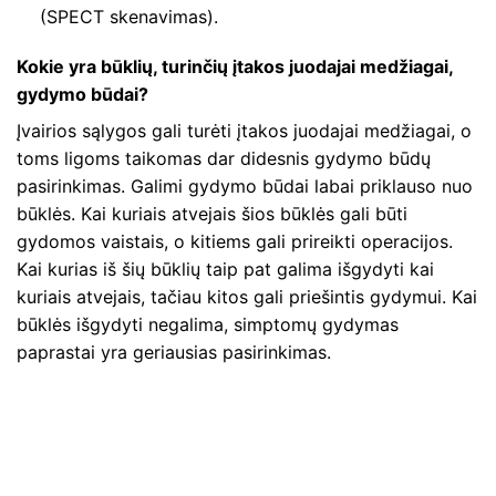
(SPECT skenavimas).
Kokie yra būklių, turinčių įtakos juodajai medžiagai,
gydymo būdai?
Įvairios sąlygos gali turėti įtakos juodajai medžiagai, o
toms ligoms taikomas dar didesnis gydymo būdų
pasirinkimas. Galimi gydymo būdai labai priklauso nuo
būklės. Kai kuriais atvejais šios būklės gali būti
gydomos vaistais, o kitiems gali prireikti operacijos.
Kai kurias iš šių būklių taip pat galima išgydyti kai
kuriais atvejais, tačiau kitos gali priešintis gydymui. Kai
būklės išgydyti negalima, simptomų gydymas
paprastai yra geriausias pasirinkimas.