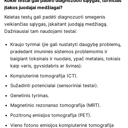
Kokie testai gali padėti diagnozuoti sąlygas, turinčias
įtakos juodajai medžiagai?
Keletas testų gali padėti diagnozuoti smegenis
veikiančias sąlygas, įskaitant juodąją medžiagą.
Dažniausiai tam naudojami testai:
Kraujo tyrimai (jie gali nustatyti daugybę problemų,
pradedant imuninės sistemos problemomis ir
baigiant toksinais ir nuodais, ypač metalais, tokiais
kaip varis, gyvsidabris ar švinas).
Kompiuterinė tomografija (CT).
Sužadinti potencialai (sensoriniai testai).
Genetinis tyrimas.
Magnetinio rezonanso tomografija (MRT).
Pozitronų emisijos tomografija (PET).
Vieno fotono emisijos kompiuterinė tomografija