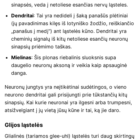
sinapsės, veda į netoliese esančias nervų ląsteles.
Dendritai
: Tai yra nedideli į šaką panašūs plėtiniai
(jų pavadinimas kilęs iš lotyniško žodžio, reiškiančio
„panašus į medį“) ant ląstelės kūno. Dendritai yra
cheminių signalų iš kitų netoliese esančių neuronų
sinapsių priėmimo taškas.
Mielinas
: Šis plonas riebalinis sluoksnis supa
daugelio neuronų aksoną ir veikia kaip apsauginė
danga.
Neuronų jungtys yra neįtikėtinai sudėtingos, o vieno
neurono dendritai gali prisijungti prie tūkstančių kitų
sinapsių. Kai kurie neuronai yra ilgesni arba trumpesni,
atsižvelgiant į jų vietą jūsų kūne ir tai, ką jie daro.
Glijos ląstelės
Glialinės (tariamos glee-uhl) ląstelės turi daug skirtingų