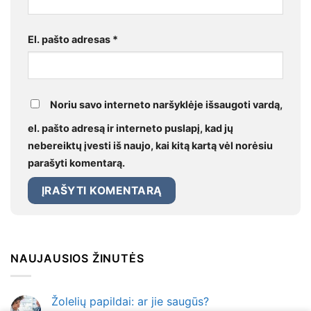
El. pašto adresas
*
Noriu savo interneto naršyklėje išsaugoti vardą,
el. pašto adresą ir interneto puslapį, kad jų
nebereiktų įvesti iš naujo, kai kitą kartą vėl norėsiu
parašyti komentarą.
NAUJAUSIOS ŽINUTĖS
Žolelių papildai: ar jie saugūs?