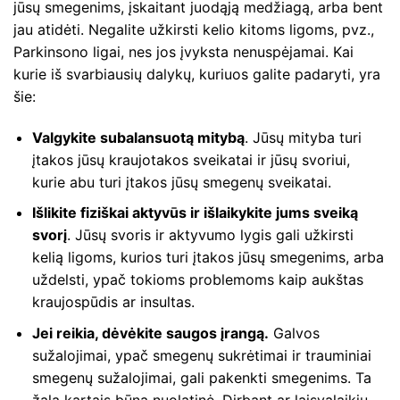
jūsų smegenims, įskaitant juodąją medžiagą, arba bent
jau atidėti. Negalite užkirsti kelio kitoms ligoms, pvz.,
Parkinsono ligai, nes jos įvyksta nenuspėjamai. Kai
kurie iš svarbiausių dalykų, kuriuos galite padaryti, yra
šie:
Valgykite subalansuotą mitybą
. Jūsų mityba turi
įtakos jūsų kraujotakos sveikatai ir jūsų svoriui,
kurie abu turi įtakos jūsų smegenų sveikatai.
Išlikite fiziškai aktyvūs ir išlaikykite jums sveiką
svorį
. Jūsų svoris ir aktyvumo lygis gali užkirsti
kelią ligoms, kurios turi įtakos jūsų smegenims, arba
uždelsti, ypač tokioms problemoms kaip aukštas
kraujospūdis ar insultas.
Jei reikia, dėvėkite saugos įrangą.
Galvos
sužalojimai, ypač smegenų sukrėtimai ir trauminiai
smegenų sužalojimai, gali pakenkti smegenims. Ta
žala kartais būna nuolatinė. Dirbant ar laisvalaikiu