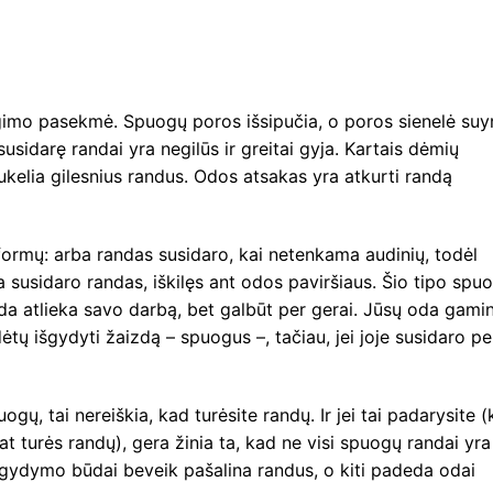
mo pasekmė. Spuogų poros išsipučia, o poros sienelė suyr
sidarę randai yra negilūs ir greitai gyja. Kartais dėmių
r sukelia gilesnius randus. Odos atsakas yra atkurti randą
formų: arba randas susidaro, kai netenkama audinių, todėl
a susidaro randas, iškilęs ant odos paviršiaus. Šio tipo spu
oda atlieka savo darbą, bet galbūt per gerai. Jūsų oda gami
ėtų išgydyti žaizdą – spuogus –, tačiau, jei joje susidaro pe
ogų, tai nereiškia, kad turėsite randų. Ir jei tai padarysite (
t turės randų), gera žinia ta, kad ne visi spuogų randai yra
 gydymo būdai beveik pašalina randus, o kiti padeda odai