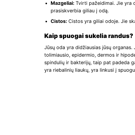
Mazgeliai:
Tvirti pažeidimai. Jie yra 
prasiskverbia giliau į odą.
Cistos:
Cistos yra giliai odoje. Jie sk
Kaip spuogai sukelia randus?
Jūsų oda yra didžiausias jūsų organas. J
tolimiausio, epidermio, dermos ir hipod
spindulių ir bakterijų, taip pat padeda g
yra riebalinių liaukų, yra linkusi į spuog