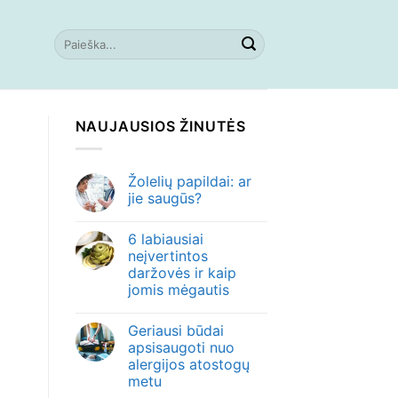
NAUJAUSIOS ŽINUTĖS
Žolelių papildai: ar
jie saugūs?
6 labiausiai
neįvertintos
daržovės ir kaip
jomis mėgautis
Geriausi būdai
apsisaugoti nuo
alergijos atostogų
metu