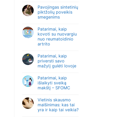
Pavojingas sintetinių
piktžolių poveikis
smegenims
Patarimai, kaip
kovoti su nuovargiu
nuo reumatoidinio
artrito
Patarimai, kaip
priversti savo
mažylį gulėti lovoje
Patarimai, kaip
išlaikyti sveiką
makštį – SFOMC
Vietinis skausmo
malšinimas: kas tai
yra ir kaip tai veikia?