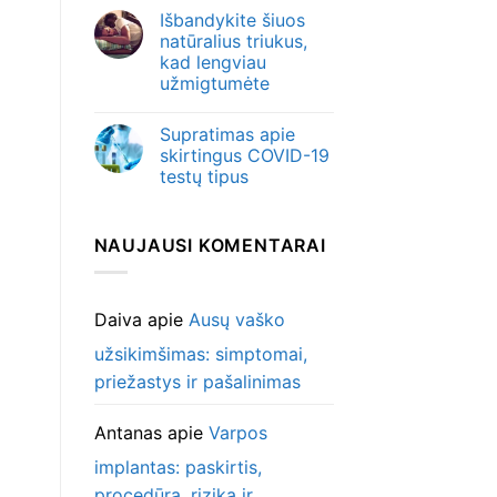
Išbandykite šiuos
natūralius triukus,
kad lengviau
užmigtumėte
Supratimas apie
skirtingus COVID-19
testų tipus
NAUJAUSI KOMENTARAI
Daiva
apie
Ausų vaško
užsikimšimas: simptomai,
priežastys ir pašalinimas
Antanas
apie
Varpos
implantas: paskirtis,
procedūra, rizika ir