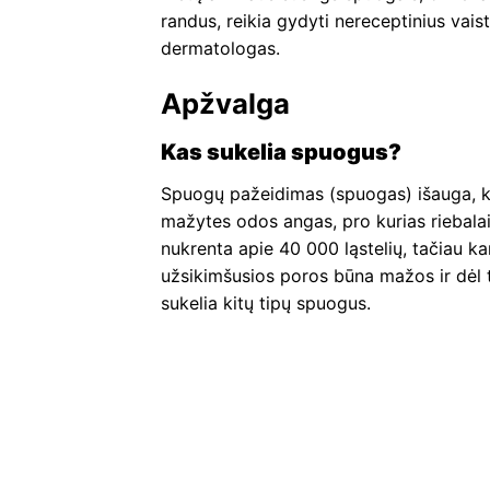
randus, reikia gydyti nereceptinius vais
dermatologas.
Apžvalga
Kas sukelia spuogus?
Spuogų pažeidimas (spuogas) išauga, kai
mažytes odos angas, pro kurias riebalai
nukrenta apie 40 000 ląstelių, tačiau k
užsikimšusios poros būna mažos ir dėl to
sukelia kitų tipų spuogus.