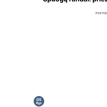
POSTE
05
Rgs