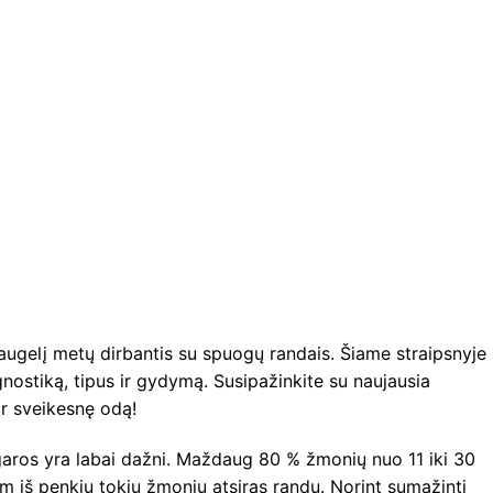
augelį metų dirbantis su spuogų randais. Šiame straipsnyje
nostiką, tipus ir gydymą. Susipažinkite su naujausia
ir sveikesnę odą!
garos yra labai dažni. Maždaug 80 % žmonių nuo 11 iki 30
 iš penkių tokių žmonių atsiras randų. Norint sumažinti