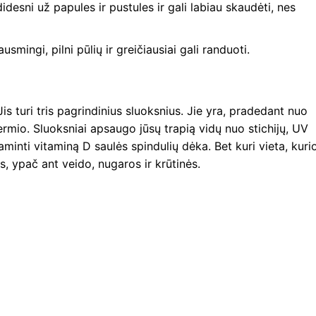
didesni už papules ir pustules ir gali labiau skaudėti, nes
ausmingi, pilni pūlių ir greičiausiai gali randuoti.
is turi tris pagrindinius sluoksnius. Jie yra, pradedant nuo
ermio. Sluoksniai apsaugo jūsų trapią vidų nuo stichijų, UV
aminti vitaminą D saulės spindulių dėka. Bet kuri vieta, kuri
us, ypač ant veido, nugaros ir krūtinės.