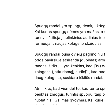
Spuogų randai yra spuogų dėmių uždegi
Kai kurios spuogų dėmės yra mažos, o su
turinys išsilieja į aplinkinius audinius i
formuojant naujas kolageno skaidulas.
Spuogų randai būna dviejų pagrindinių 
odos paviršiuje atsiranda įdubimas; arb
randas iš tikrųjų yra ženklas, kad jūsų 
kolageną („atkuriamąjį audinį“), kad pad
daug kolageno, susidaro iškilūs randai.
Atminkite, kad vien dėl to, kad turite spu
penktas žmogus, turintis spuogų, taip pa
nuolatiniai! Galimas gydymas. Kai kurie