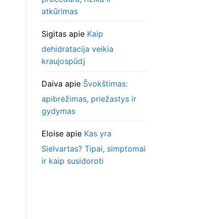
atkūrimas
Sigitas
apie
Kaip
dehidratacija veikia
kraujospūdį
Daiva
apie
Švokštimas:
apibrėžimas, priežastys ir
gydymas
Eloise
apie
Kas yra
Sielvartas? Tipai, simptomai
ir kaip susidoroti