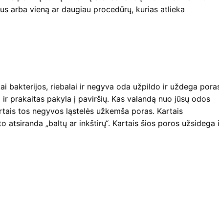
tus arba vieną ar daugiau procedūrų, kurias atlieka
 bakterijos, riebalai ir negyva oda užpildo ir uždega pora
 ir prakaitas pakyla į paviršių. Kas valandą nuo jūsų odos
artais tos negyvos ląstelės užkemša poras. Kartais
 atsiranda „baltų ar inkštirų“. Kartais šios poros užsidega i