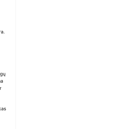
a.
ogų
na
r
kas