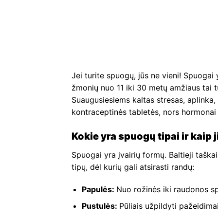
Jei turite spuogų, jūs ne vieni! Spuogai
žmonių nuo 11 iki 30 metų amžiaus tai t
Suaugusiesiems kaltas stresas, aplinka, 
kontraceptinės tabletės, nors hormonai vi
Kokie yra spuogų tipai ir kaip 
Spuogai yra įvairių formų. Baltieji taškai 
tipų, dėl kurių gali atsirasti randų:
Papulės:
Nuo rožinės iki raudonos sp
Pustulės:
Pūliais užpildyti pažeidimai