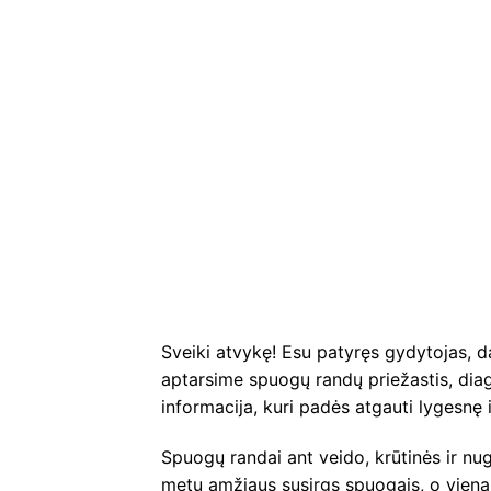
Sveiki atvykę! Esu patyręs gydytojas, d
aptarsime spuogų randų priežastis, diag
informacija, kuri padės atgauti lygesnę 
Spuogų randai ant veido, krūtinės ir nu
metų amžiaus susirgs spuogais, o vienam