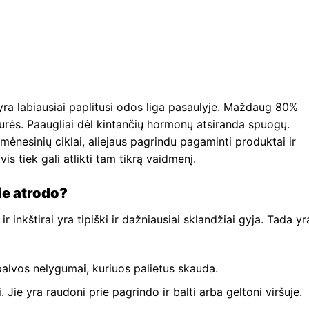
 yra labiausiai paplitusi odos liga pasaulyje. Maždaug 80%
urės. Paaugliai dėl kintančių hormonų atsiranda spuogų.
mėnesinių ciklai, aliejaus pagrindu pagaminti produktai ir
s tiek gali atlikti tam tikrą vaidmenį.
jie atrodo?
ir inkštirai yra tipiški ir dažniausiai sklandžiai gyja. Tada yr
alvos nelygumai, kuriuos palietus skauda.
. Jie yra raudoni prie pagrindo ir balti arba geltoni viršuje.