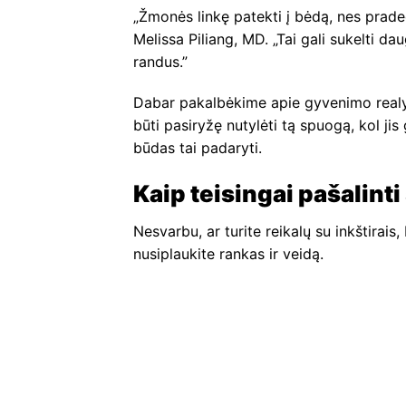
„Žmonės linkę patekti į bėdą, nes prade
Melissa Piliang, MD. „Tai gali sukelti 
randus.”
Dabar pakalbėkime apie gyvenimo realyb
būti pasiryžę nutylėti tą spuogą, kol jis g
būdas tai padaryti.
Kaip teisingai pašalint
Nesvarbu, ar turite reikalų su inkštirais,
nusiplaukite rankas ir veidą.