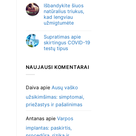
Išbandykite šiuos
natūralius triukus,
kad lengviau
užmigtumėte
Supratimas apie
skirtingus COVID-19
testų tipus
NAUJAUSI KOMENTARAI
Daiva
apie
Ausų vaško
užsikimšimas: simptomai,
priežastys ir pašalinimas
Antanas
apie
Varpos
implantas: paskirtis,
procedūra, rizika ir