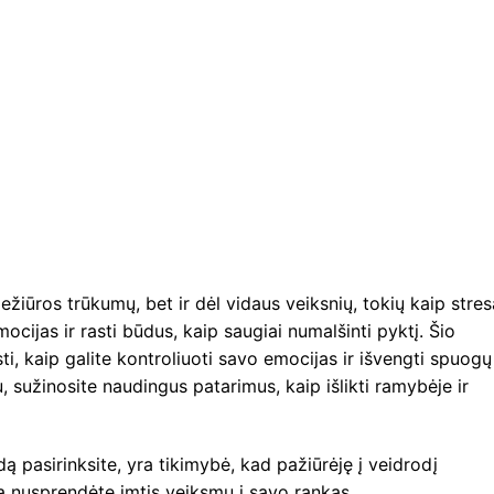
iežiūros trūkumų, bet ir dėl vidaus veiksnių, tokių kaip stre
ocijas ir rasti būdus, kaip saugiai numalšinti pyktį. Šio
ti, kaip galite kontroliuoti savo emocijas ir išvengti spuogų
, sužinosite naudingus patarimus, kaip išlikti ramybėje ir
ą pasirinksite, yra tikimybė, kad pažiūrėję į veidrodį
a nusprendėte imtis veiksmų į savo rankas.