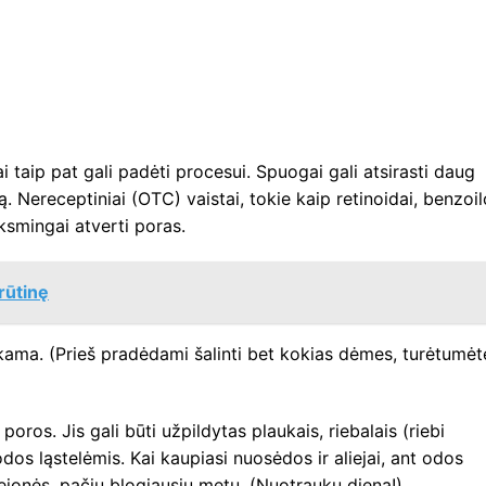
i taip pat gali padėti procesui. Spuogai gali atsirasti daug
uką. Nereceptiniai (OTC) vaistai, tokie kaip retinoidai, benzoil
iksmingai atverti poras.
krūtinę
kama. (Prieš pradėdami šalinti bet kokias dėmes, turėtumėt
ros. Jis gali būti užpildytas plaukais, riebalais (riebi
os ląstelėmis. Kai kaupiasi nuosėdos ir aliejai, ant odos
abejonės, pačiu blogiausiu metu. (Nuotraukų diena!)