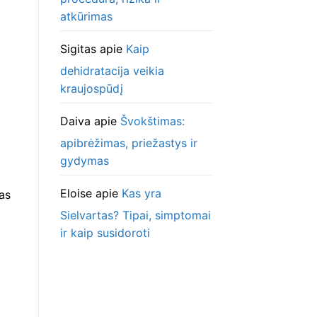
atkūrimas
Sigitas
apie
Kaip
dehidratacija veikia
kraujospūdį
Daiva
apie
Švokštimas:
apibrėžimas, priežastys ir
gydymas
Eloise
apie
Kas yra
sas
Sielvartas? Tipai, simptomai
ir kaip susidoroti