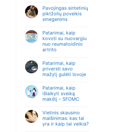
Pavojingas sintetinių
piktžolių poveikis
smegenims
Patarimai, kaip
kovoti su nuovargiu
nuo reumatoidinio
artrito
Patarimai, kaip
priversti savo
mažylį gulėti lovoje
Patarimai, kaip
išlaikyti sveiką
makštį – SFOMC
Vietinis skausmo
malšinimas: kas tai
yra ir kaip tai veikia?