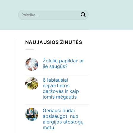
NAUJAUSIOS ŽINUTĖS
Žolelių papildai: ar
jie saugūs?
6 labiausiai
neįvertintos
daržovės ir kaip
jomis mėgautis
Geriausi būdai
apsisaugoti nuo
alergijos atostogų
metu