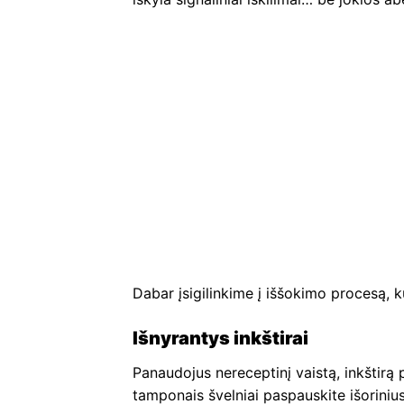
Dabar įsigilinkime į iššokimo procesą, ku
Išnyrantys inkštirai
Panaudojus nereceptinį vaistą, inkštirą 
tamponais švelniai paspauskite išorinius