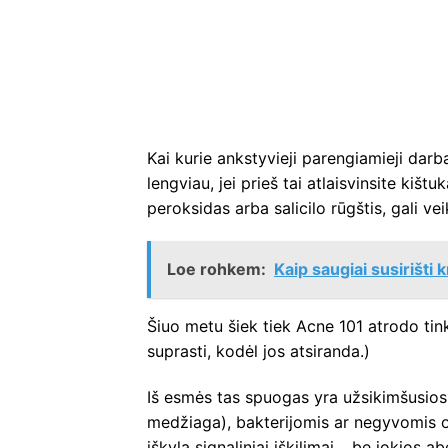
Kai kurie ankstyvieji parengiamieji darba
lengviau, jei prieš tai atlaisvinsite kišt
peroksidas arba salicilo rūgštis, gali ve
Loe rohkem:
Kaip saugiai susirišti 
Šiuo metu šiek tiek Acne 101 atrodo tin
suprasti, kodėl jos atsiranda.)
Iš esmės tas spuogas yra užsikimšusios po
medžiaga), bakterijomis ar negyvomis od
iškyla signaliniai iškilimai… be jokios 