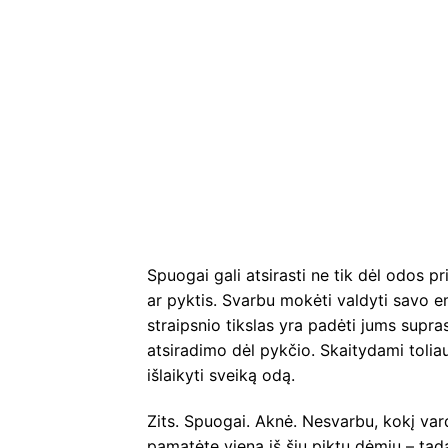
Spuogai gali atsirasti ne tik dėl odos pr
ar pyktis. Svarbu mokėti valdyti savo em
straipsnio tikslas yra padėti jums supras
atsiradimo dėl pykčio. Skaitydami toliau
išlaikyti sveiką odą.
Zits. Spuogai. Aknė. Nesvarbu, kokį vard
pamatėte vieną iš šių piktų dėmių – tad