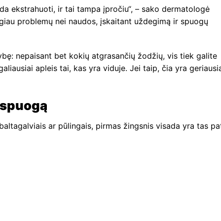
da ekstrahuoti, ir tai tampa įpročiu“, – sako dermatologė
daugiau problemų nei naudos, įskaitant uždegimą ir spuogų
ę: nepaisant bet kokių atgrasančių žodžių, vis tiek galite
aliausiai apleis tai, kas yra viduje. Jei taip, čia yra geriausi
i spuogą
 baltagalviais ar pūlingais, pirmas žingsnis visada yra tas pa