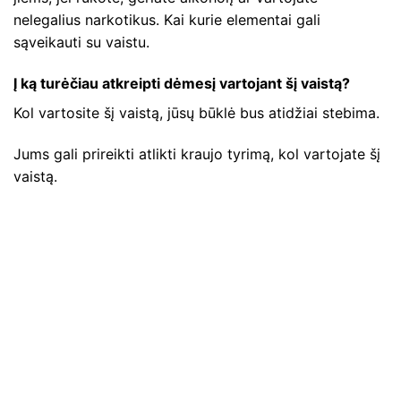
nelegalius narkotikus. Kai kurie elementai gali
sąveikauti su vaistu.
Į ką turėčiau atkreipti dėmesį vartojant šį vaistą?
Kol vartosite šį vaistą, jūsų būklė bus atidžiai stebima.
Jums gali prireikti atlikti kraujo tyrimą, kol vartojate šį
vaistą.