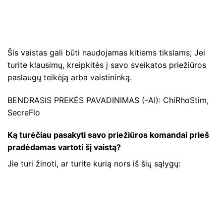
Šis vaistas gali būti naudojamas kitiems tikslams; Jei
turite klausimų, kreipkitės į savo sveikatos priežiūros
paslaugų teikėją arba vaistininką.
BENDRASIS PREKĖS PAVADINIMAS (-AI): ChiRhoStim,
SecreFlo
Ką turėčiau pasakyti savo priežiūros komandai prieš
pradėdamas vartoti šį vaistą?
Jie turi žinoti, ar turite kurią nors iš šių sąlygų: