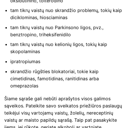
oksibutinino, tolterodino
tam tikrų vaistų nuo skrandžio problemų, tokių kaip
diciklominas, hiosciaminas
tam tikrų vaistų nuo Parkinsono ligos, pvz.,
benztropino, triheksifenidilo
tam tikrų vaistų nuo kelionių ligos, tokių kaip
skopolaminas
ipratropiumas
skrandžio rūgšties blokatoriai, tokie kaip
cimetidinas, famotidinas, ranitidinas arba
omeprazolas
Šiame sąraše gali nebūti aprašytos visos galimos
sąveikos. Pateikite savo sveikatos priežiūros paslaugų
teikėjui visų vartojamų vaistų, žolelių, nereceptinių
vaistų ar maisto papildų sąrašą. Taip pat pasakykite
jiems, jei rūkote, geriate alkoholį ar vartojate