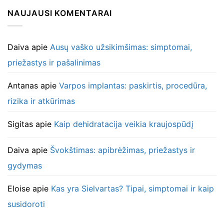
NAUJAUSI KOMENTARAI
Daiva
apie
Ausų vaško užsikimšimas: simptomai,
priežastys ir pašalinimas
Antanas
apie
Varpos implantas: paskirtis, procedūra,
rizika ir atkūrimas
Sigitas
apie
Kaip dehidratacija veikia kraujospūdį
Daiva
apie
Švokštimas: apibrėžimas, priežastys ir
gydymas
Eloise
apie
Kas yra Sielvartas? Tipai, simptomai ir kaip
susidoroti