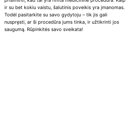
prisiminti, kad tai yra rimta medicininė procedūra. Kaip
ir su bet kokiu vaistu, šalutinis poveikis yra įmanomas.
Todėl pasitarkite su savo gydytoju – tik jis gali
nuspręsti, ar ši procedūra jums tinka, ir užtikrinti jos
saugumą. Rūpinkitės savo sveikata!