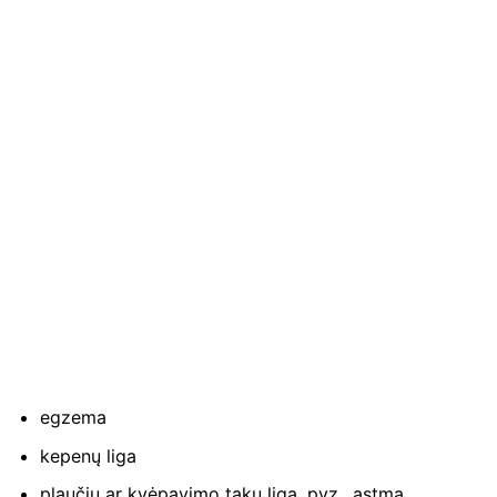
egzema
kepenų liga
plaučių ar kvėpavimo takų liga, pvz., astma