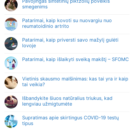
Pavojingas sintetinių piktžolių poveikis
smegenims
Patarimai, kaip kovoti su nuovargiu nuo
reumatoidinio artrito
Patarimai, kaip priversti savo mažylį gulėti
lovoje
Patarimai, kaip išlaikyti sveiką makštį – SFOMC
Vietinis skausmo malšinimas: kas tai yra ir kaip
tai veikia?
Išbandykite šiuos natūralius triukus, kad
lengviau užmigtumėte
Supratimas apie skirtingus COVID-19 testų
tipus