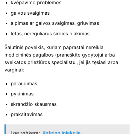
kvėpavimo problemos
galvos svaigimas
alpimas ar galvos svaigimas, griuvimas
lėtas, nereguliarus širdies plakimas
Šalutinis poveikis, kuriam paprastai nereikia
medicininės pagalbos (praneškite gydytojui arba
sveikatos priežiūros specialistui, jei jis tęsiasi arba
vargina):
paraudimas
pykinimas
skrandžio skausmas
prakaitavimas
Loe rohkem:
Kofeino injekcija