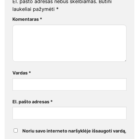
El. pašto adresas nebus skelbiamas.
Būtini
laukeliai pažymėti
*
Komentaras
*
Vardas
*
El. pašto adresas
*
Noriu savo interneto naršyklėje išsaugoti vardą,