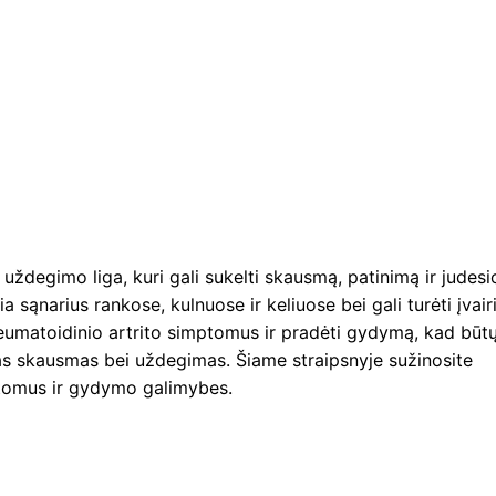
 uždegimo liga, kuri gali sukelti skausmą, patinimą ir judesi
a sąnarius rankose, kulnuose ir keliuose bei gali turėti įvair
 reumatoidinio artrito simptomus ir pradėti gydymą, kad būt
as skausmas bei uždegimas. Šiame straipsnyje sužinosite
mptomus ir gydymo galimybes.