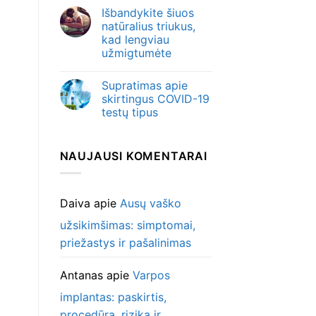
Išbandykite šiuos
natūralius triukus,
kad lengviau
užmigtumėte
Supratimas apie
skirtingus COVID-19
testų tipus
NAUJAUSI KOMENTARAI
Daiva
apie
Ausų vaško
užsikimšimas: simptomai,
priežastys ir pašalinimas
Antanas
apie
Varpos
implantas: paskirtis,
procedūra, rizika ir