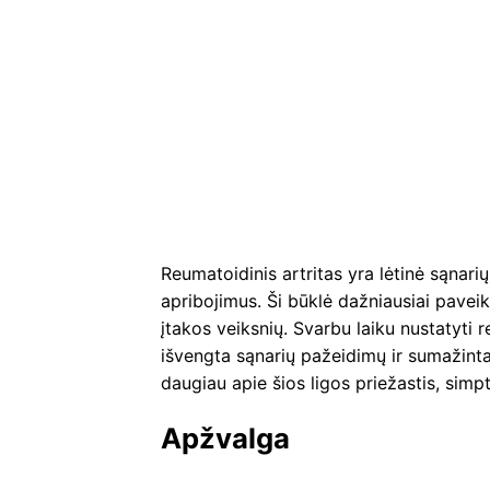
Reumatoidinis artritas yra lėtinė sąnarių
apribojimus. Ši būklė dažniausiai paveiki
įtakos veiksnių. Svarbu laiku nustatyti
išvengta sąnarių pažeidimų ir sumažint
daugiau apie šios ligos priežastis, si
Apžvalga