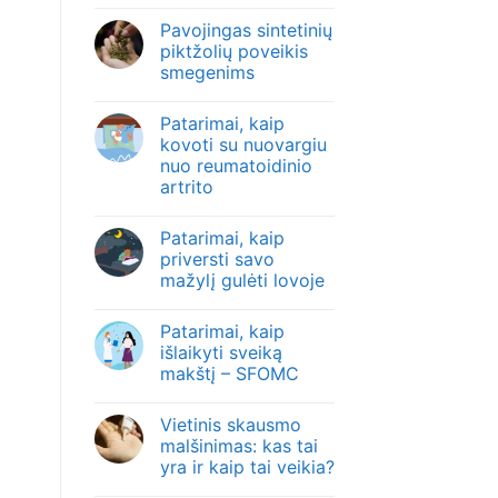
Pavojingas sintetinių
piktžolių poveikis
smegenims
Patarimai, kaip
kovoti su nuovargiu
nuo reumatoidinio
artrito
Patarimai, kaip
priversti savo
mažylį gulėti lovoje
Patarimai, kaip
išlaikyti sveiką
makštį – SFOMC
Vietinis skausmo
malšinimas: kas tai
yra ir kaip tai veikia?