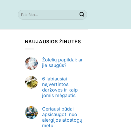
NAUJAUSIOS ŽINUTĖS
Žolelių papildai: ar
jie saugūs?
6 labiausiai
neįvertintos
daržovės ir kaip
jomis mėgautis
Geriausi būdai
apsisaugoti nuo
alergijos atostogų
metu