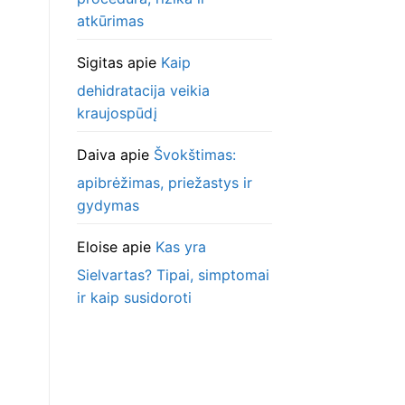
atkūrimas
Sigitas
apie
Kaip
dehidratacija veikia
kraujospūdį
Daiva
apie
Švokštimas:
apibrėžimas, priežastys ir
gydymas
Eloise
apie
Kas yra
Sielvartas? Tipai, simptomai
ir kaip susidoroti