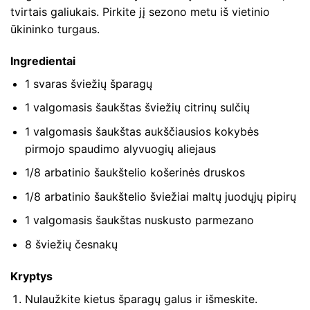
tvirtais galiukais. Pirkite jį sezono metu iš vietinio
ūkininko turgaus.
Ingredientai
1 svaras šviežių šparagų
1 valgomasis šaukštas šviežių citrinų sulčių
1 valgomasis šaukštas aukščiausios kokybės
pirmojo spaudimo alyvuogių aliejaus
1/8 arbatinio šaukštelio košerinės druskos
1/8 arbatinio šaukštelio šviežiai maltų juodųjų pipirų
1 valgomasis šaukštas nuskusto parmezano
8 šviežių česnakų
Kryptys
Nulaužkite kietus šparagų galus ir išmeskite.