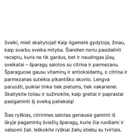
Sveiki, mieli skaitytojai! Kaip ilgametė gydytoja, žinau,
kaip svarbu sveika mityba. Šiandien noriu pasidalinti
receptu, kuris ne tik gardus, bet ir naudingas jūsų
sveikatai – šparagų salotos su citrina ir parmezanu.
Šparaguose gausu vitaminų ir antioksidantų, o citrina ir
parmezanas suteikia pikantiško skonio. Lengva
paruošti, puikiai tinka tiek pietums, tiek vakarienei.
Skaitykite toliau ir sužinokite, kaip greitai ir paprastai
pasigaminti šį sveiką patiekalą!
Šias ryškias, citrinines salotas geriausia gaminti iš
ūkyje pagamintų šviežių šparagų, kurie čia ruošiami ir
valgomi žali. Ieškokite ryškiai žalių stiebų su tvirtais,