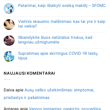
Patarimai, kaip išlaikyti sveiką makštį – SFOMC
Vietinis skausmo malšinimas: kas tai yra ir kaip
tai veikia?
Išbandykite šiuos natūralius triukus, kad
lengviau užmigtumėte
Supratimas apie skirtingus COVID-19 testų
tipus
NAUJAUSI KOMENTARAI
Daiva
apie
Ausų vaško užsikimšimas: simptomai,
priežastys ir pašalinimas
Antanas
apie
Varpos implantas: paskirtis, procedūra,