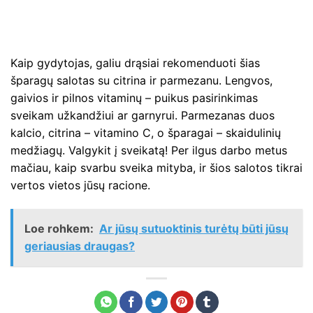
Kaip gydytojas, galiu drąsiai rekomenduoti šias
šparagų salotas su citrina ir parmezanu. Lengvos,
gaivios ir pilnos vitaminų – puikus pasirinkimas
sveikam užkandžiui ar garnyrui. Parmezanas duos
kalcio, citrina – vitamino C, o šparagai – skaidulinių
medžiagų. Valgykit į sveikatą! Per ilgus darbo metus
mačiau, kaip svarbu sveika mityba, ir šios salotos tikrai
vertos vietos jūsų racione.
Loe rohkem:
Ar jūsų sutuoktinis turėtų būti jūsų
geriausias draugas?