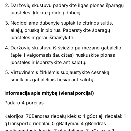
Daržovių skustuvu padarykite ilgas plonas šparagų
juosteles. Įdėkite į didelį dubenį.
Nedideliame dubenyje suplakite citrinos sultis,
aliejų, druską ir pipirus. Pabarstykite šparagų
juosteles ir gerai išmaišykite.
Daržovių skustuvu iš šviežio parmezano gabalėlio
(apie 1 valgomasis šaukštas) nuskuskite plonas
juosteles ir išbarstykite ant salotų.
Virtuvinėmis žirklėmis supjaustykite česnaką
smulkiais gabalėliais tiesiai ant salotų.
Informacija apie mitybą (vienai porcijai)
Padaro 4 porcijas
Kalorijos: 70Bendras riebalų kiekis: 4 gSotieji riebalai: 1
gTransporto riebalai: 0 gBaltymai: 4 gBendras
angliavandenių kiekis: 7 gLąsteliena: 3 gCukrus: 2