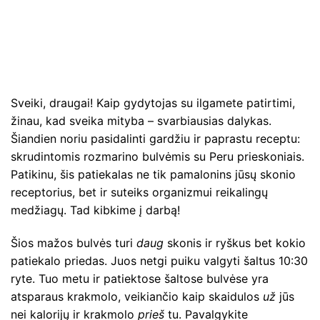
Sveiki, draugai! Kaip gydytojas su ilgamete patirtimi,
žinau, kad sveika mityba – svarbiausias dalykas.
Šiandien noriu pasidalinti gardžiu ir paprastu receptu:
skrudintomis rozmarino bulvėmis su Peru prieskoniais.
Patikinu, šis patiekalas ne tik pamalonins jūsų skonio
receptorius, bet ir suteiks organizmui reikalingų
medžiagų. Tad kibkime į darbą!
Šios mažos bulvės turi
daug
skonis ir ryškus bet kokio
patiekalo priedas. Juos netgi puiku valgyti šaltus 10:30
ryte. Tuo metu ir patiektose šaltose bulvėse yra
atsparaus krakmolo, veikiančio kaip skaidulos
už
jūs
nei kalorijų ir krakmolo
prieš
tu. Pavalgykite