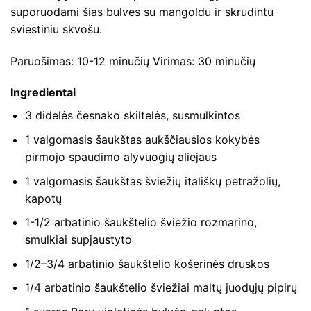
suporuodami šias bulves su mangoldu ir skrudintu
sviestiniu skvošu.
Paruošimas: 10-12 minučių Virimas: 30 minučių
Ingredientai
3 didelės česnako skiltelės, susmulkintos
1 valgomasis šaukštas aukščiausios kokybės
pirmojo spaudimo alyvuogių aliejaus
1 valgomasis šaukštas šviežių itališkų petražolių,
kapotų
1-1/2 arbatinio šaukštelio šviežio rozmarino,
smulkiai supjaustyto
1/2–3/4 arbatinio šaukštelio košerinės druskos
1/4 arbatinio šaukštelio šviežiai maltų juodųjų pipirų