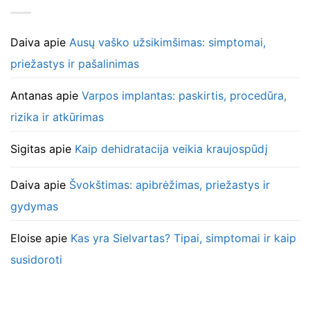
Daiva
apie
Ausų vaško užsikimšimas: simptomai,
priežastys ir pašalinimas
Antanas
apie
Varpos implantas: paskirtis, procedūra,
rizika ir atkūrimas
Sigitas
apie
Kaip dehidratacija veikia kraujospūdį
Daiva
apie
Švokštimas: apibrėžimas, priežastys ir
gydymas
Eloise
apie
Kas yra Sielvartas? Tipai, simptomai ir kaip
susidoroti