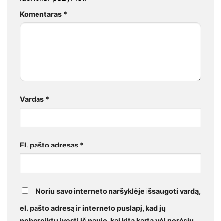
Komentaras
*
Vardas
*
El. pašto adresas
*
Noriu savo interneto naršyklėje išsaugoti vardą,
el. pašto adresą ir interneto puslapį, kad jų
nebereiktų įvesti iš naujo, kai kitą kartą vėl norėsiu