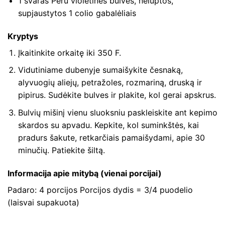
1 svaras Peru violetinės bulvės, neluptos,
supjaustytos 1 colio gabalėliais
Kryptys
Įkaitinkite orkaitę iki 350 F.
Vidutiniame dubenyje sumaišykite česnaką,
alyvuogių aliejų, petražoles, rozmariną, druską ir
pipirus. Sudėkite bulves ir plakite, kol gerai apskrus.
Bulvių mišinį vienu sluoksniu paskleiskite ant kepimo
skardos su apvadu. Kepkite, kol suminkštės, kai
pradurs šakute, retkarčiais pamaišydami, apie 30
minučių. Patiekite šiltą.
Informacija apie mitybą (vienai porcijai)
Padaro: 4 porcijos Porcijos dydis = 3/4 puodelio
(laisvai supakuota)