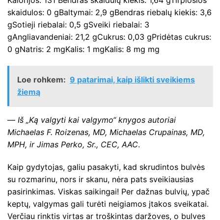
Kalorijos: 131 Bendras skaidulų kiekis: 1,64 gTirpiosios
skaidulos: 0 gBaltymai: 2,9 gBendras riebalų kiekis: 3,6
gSotieji riebalai: 0,5 gSveiki riebalai: 3
gAngliavandeniai: 21,2 gCukrus: 0,03 gPridėtas cukrus:
0 gNatris: 2 mgKalis: 1 mgKalis: 8 mg mg
Loe rohkem:
9 patarimai, kaip išlikti sveikiems
žiemą
—
Iš „Ką valgyti kai valgymo“ knygos autoriai
Michaelas F. Roizenas, MD, Michaelas Crupainas, MD,
MPH, ir Jimas Perko, Sr., CEC, AAC
.
Kaip gydytojas, galiu pasakyti, kad skrudintos bulvės
su rozmarinu, nors ir skanu, nėra pats sveikiausias
pasirinkimas. Viskas saikingai! Per dažnas bulvių, ypač
keptų, valgymas gali turėti neigiamos įtakos sveikatai.
Verčiau rinktis virtas ar troškintas daržoves, o bulves