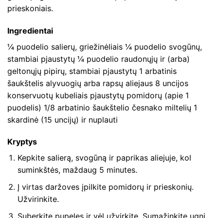
prieskoniais.
Ingredientai
¼ puodelio salierų, griežinėliais ¼ puodelio svogūnų,
stambiai pjaustytų ¼ puodelio raudonųjų ir (arba)
geltonųjų pipirų, stambiai pjaustytų 1 arbatinis
šaukštelis alyvuogių arba rapsų aliejaus 8 uncijos
konservuotų kubeliais pjaustytų pomidorų (apie 1
puodelis) 1/8 arbatinio šaukštelio česnako miltelių 1
skardinė (15 uncijų) ir nuplauti
Kryptys
Kepkite salierą, svogūną ir paprikas aliejuje, kol
suminkštės, maždaug 5 minutes.
Į virtas daržoves įpilkite pomidorų ir prieskonių.
Užvirinkite.
Suberkite pupeles ir vėl užvirkite. Sumažinkite ugnį,