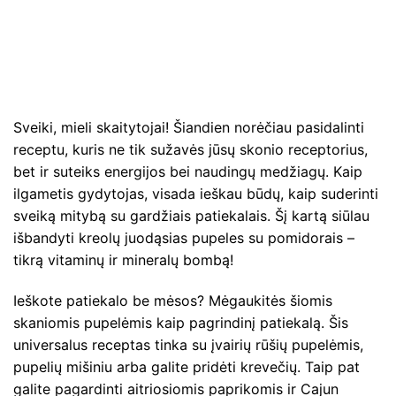
Sveiki, mieli skaitytojai! Šiandien norėčiau pasidalinti
receptu, kuris ne tik sužavės jūsų skonio receptorius,
bet ir suteiks energijos bei naudingų medžiagų. Kaip
ilgametis gydytojas, visada ieškau būdų, kaip suderinti
sveiką mitybą su gardžiais patiekalais. Šį kartą siūlau
išbandyti kreolų juodąsias pupeles su pomidorais –
tikrą vitaminų ir mineralų bombą!
Ieškote patiekalo be mėsos? Mėgaukitės šiomis
skaniomis pupelėmis kaip pagrindinį patiekalą. Šis
universalus receptas tinka su įvairių rūšių pupelėmis,
pupelių mišiniu arba galite pridėti krevečių. Taip pat
galite pagardinti aitriosiomis paprikomis ir Cajun