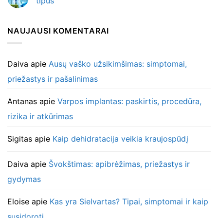
tipus
NAUJAUSI KOMENTARAI
Daiva
apie
Ausų vaško užsikimšimas: simptomai,
priežastys ir pašalinimas
Antanas
apie
Varpos implantas: paskirtis, procedūra,
rizika ir atkūrimas
Sigitas
apie
Kaip dehidratacija veikia kraujospūdį
Daiva
apie
Švokštimas: apibrėžimas, priežastys ir
gydymas
Eloise
apie
Kas yra Sielvartas? Tipai, simptomai ir kaip
susidoroti