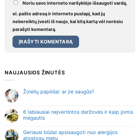
Noriu savo interneto naršyklėje išsaugoti vardą,
el. pašto adresą ir interneto puslapį, kad jų
nebereiktų įvesti iš naujo, kai kitą kartą vėl norėsiu
parašyti komentarą.
NAUJAUSIOS ŽINUTĖS
Žolelių papildai: ar jie saugūs?
6 labiausiai neįvertintos daržovės ir kaip jomis
mėgautis
Geriausi būdai apsisaugoti nuo alergijos
atostogų metu