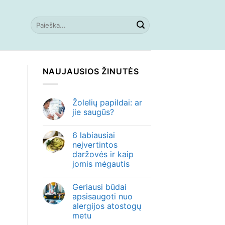
NAUJAUSIOS ŽINUTĖS
Žolelių papildai: ar
jie saugūs?
6 labiausiai
neįvertintos
daržovės ir kaip
jomis mėgautis
Geriausi būdai
apsisaugoti nuo
alergijos atostogų
metu