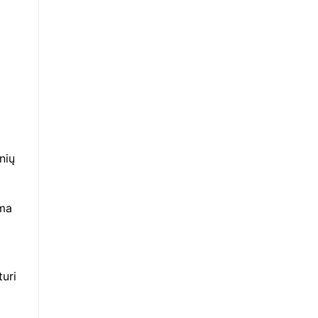
nių
ema
turi