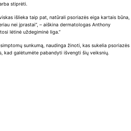
rba stiprėti.
iskas išlieka taip pat, natūrali psoriazės eiga kartais būna,
geriau nei įprastai“, – aiškina dermatologas Anthony
osi lėtinė uždegiminė liga.”
i simptomų sunkumą, naudinga žinoti, kas sukelia psoriazės
s, kad galėtumėte pabandyti išvengti šių veiksnių.