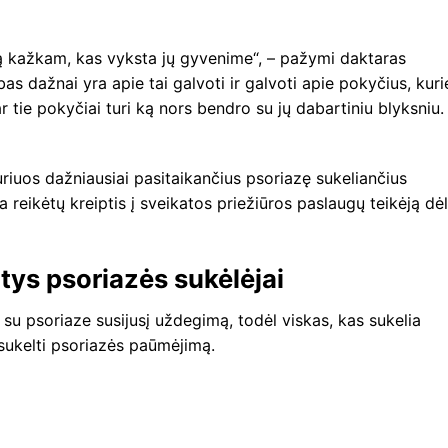
ą kažkam, kas vyksta jų gyvenime“, – pažymi daktaras
s dažnai yra apie tai galvoti ir galvoti apie pokyčius, kuri
r tie pokyčiai turi ką nors bendro su jų dabartiniu blyksniu.
riuos dažniausiai pasitaikančius psoriazę sukeliančius
a reikėtų kreiptis į sveikatos priežiūros paslaugų teikėją dėl
tys psoriazės sukėlėjai
su psoriaze susijusį uždegimą, todėl viskas, kas sukelia
 sukelti psoriazės paūmėjimą.