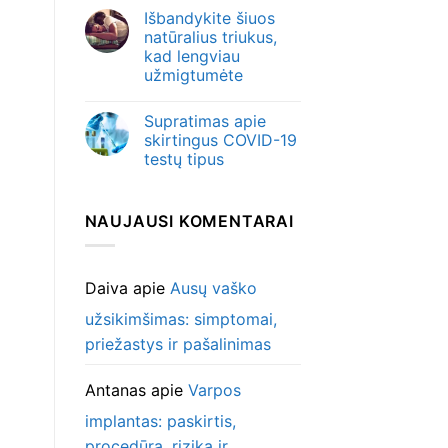
Išbandykite šiuos
natūralius triukus,
kad lengviau
užmigtumėte
Supratimas apie
skirtingus COVID-19
testų tipus
NAUJAUSI KOMENTARAI
Daiva
apie
Ausų vaško
užsikimšimas: simptomai,
priežastys ir pašalinimas
Antanas
apie
Varpos
implantas: paskirtis,
procedūra, rizika ir