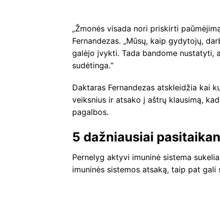
„Žmonės visada nori priskirti paūmėjim
Fernandezas. „Mūsų, kaip gydytojų, darba
galėjo įvykti. Tada bandome nustatyti, a
sudėtinga.“
Daktaras Fernandezas atskleidžia kai ku
veiksnius ir atsako į aštrų klausimą, kad
pagalbos.
5 dažniausiai pasitaikan
Pernelyg aktyvi imuninė sistema sukelia 
imuninės sistemos atsaką, taip pat gali