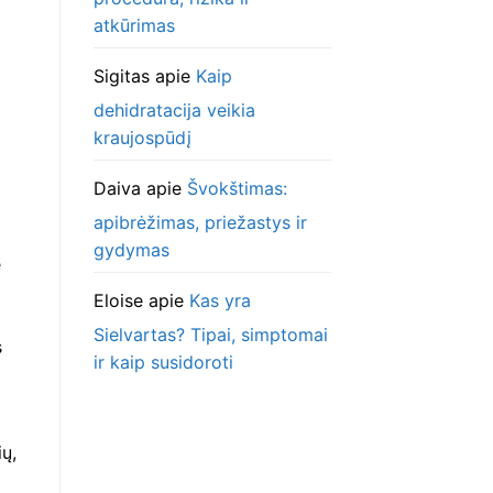
atkūrimas
Sigitas
apie
Kaip
dehidratacija veikia
kraujospūdį
Daiva
apie
Švokštimas:
apibrėžimas, priežastys ir
gydymas
e
Eloise
apie
Kas yra
Sielvartas? Tipai, simptomai
s
ir kaip susidoroti
ių,