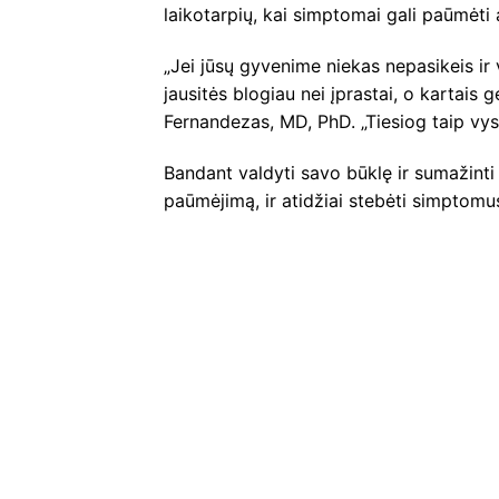
laikotarpių, kai simptomai gali paūmėti a
„Jei jūsų gyvenime niekas nepasikeis ir v
jausitės blogiau nei įprastai, o kartais 
Fernandezas, MD, PhD. „Tiesiog taip vyst
Bandant valdyti savo būklę ir sumažint
paūmėjimą, ir atidžiai stebėti simptomu