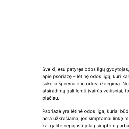
Sveiki, esu patyręs odos ligų gydytojas
apie psoriazę – lėtinę odos ligą, kuri 
sukelia šį nemalonų odos uždegimą. Nors 
atsiradimą gali lemti įvairūs veiksniai, t
plačiau.
Psoriazė yra lėtinė odos liga, kuriai būd
nėra užkrečiama, jos simptomai linkę mažė
kai galite nepajusti jokių simptomų arba