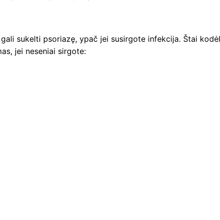
gali sukelti psoriazę, ypač jei susirgote infekcija. Štai kodė
s, jei neseniai sirgote: