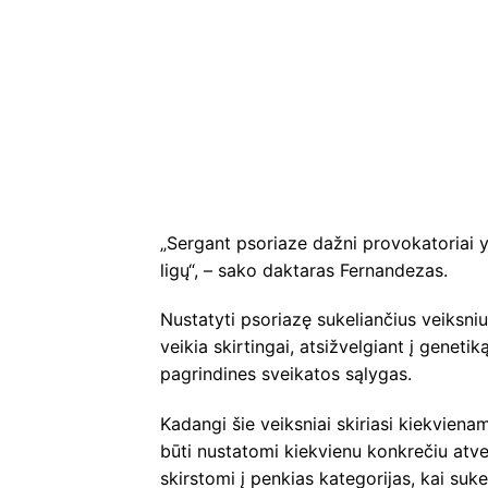
„Sergant psoriaze dažni provokatoriai y
ligų“, – sako daktaras Fernandezas.
Nustatyti psoriazę sukeliančius veiksni
veikia skirtingai, atsižvelgiant į genetik
pagrindines sveikatos sąlygas.
Kadangi šie veiksniai skiriasi kiekvienam 
būti nustatomi kiekvienu konkrečiu atve
skirstomi į penkias kategorijas, kai suk