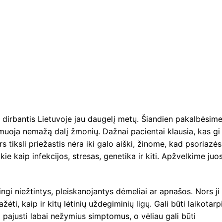
, dirbantis Lietuvoje jau daugelį metų. Šiandien pakalbėsim
kamuoja nemažą dalį žmonių. Dažnai pacientai klausia, kas gi
tiksli priežastis nėra iki galo aiški, žinome, kad psoriazės
okie kaip infekcijos, stresas, genetika ir kiti. Apžvelkime juo
ingi niežtintys, pleiskanojantys dėmeliai ar apnašos. Nors ji
ti, kaip ir kitų lėtinių uždegiminių ligų. Gali būti laikotarp
 pajusti labai nežymius simptomus, o vėliau gali būti