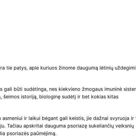
ra tie patys, apie kuriuos žinome daugumą lėtinių uždegimi
us gali būti sudėtinga, nes kiekvieno žmogaus imuninė sist
ą, šeimos istoriją, biologinę sudėtį ir bet kokias kitas
asmeniui ir laikui bėgant gali keistis, jie dažnai svyruoja ir 
ju. Tačiau apskritai dauguma psoriazę sukeliančių veiksnių
elia psoriazės paūmėjimą.