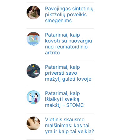
Pavojingas sintetinių
piktžolių poveikis
smegenims
Patarimai, kaip
kovoti su nuovargiu
nuo reumatoidinio
artrito
Patarimai, kaip
priversti savo
mažylį gulėti lovoje
Patarimai, kaip
išlaikyti sveiką
makštį – SFOMC
Vietinis skausmo
malšinimas: kas tai
yra ir kaip tai veikia?