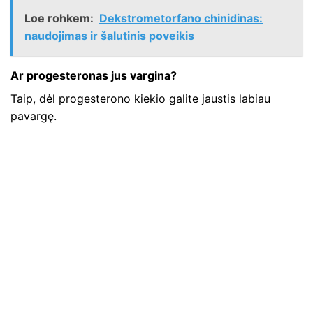
Loe rohkem:
Dekstrometorfano chinidinas:
naudojimas ir šalutinis poveikis
Ar progesteronas jus vargina?
Taip, dėl progesterono kiekio galite jaustis labiau
pavargę.