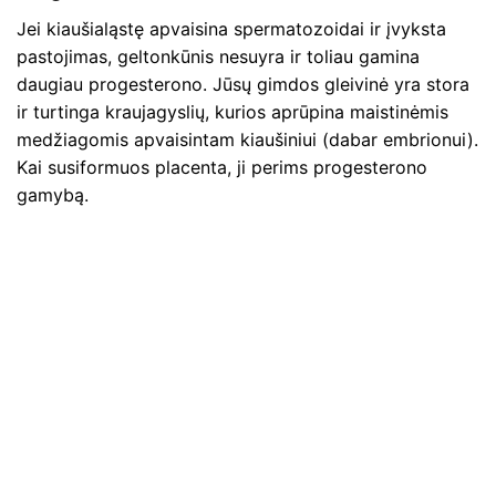
Jei kiaušialąstę apvaisina spermatozoidai ir įvyksta
pastojimas, geltonkūnis nesuyra ir toliau gamina
daugiau progesterono. Jūsų gimdos gleivinė yra stora
ir turtinga kraujagyslių, kurios aprūpina maistinėmis
medžiagomis apvaisintam kiaušiniui (dabar embrionui).
Kai susiformuos placenta, ji perims progesterono
gamybą.