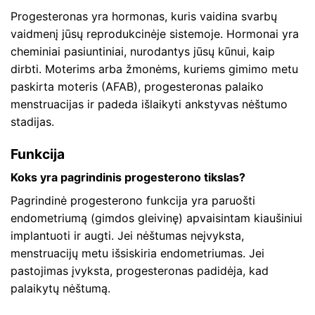
Progesteronas yra hormonas, kuris vaidina svarbų
vaidmenį jūsų reprodukcinėje sistemoje. Hormonai yra
cheminiai pasiuntiniai, nurodantys jūsų kūnui, kaip
dirbti. Moterims arba žmonėms, kuriems gimimo metu
paskirta moteris (AFAB), progesteronas palaiko
menstruacijas ir padeda išlaikyti ankstyvas nėštumo
stadijas.
Funkcija
Koks yra pagrindinis progesterono tikslas?
Pagrindinė progesterono funkcija yra paruošti
endometriumą (gimdos gleivinę) apvaisintam kiaušiniui
implantuoti ir augti. Jei nėštumas neįvyksta,
menstruacijų metu išsiskiria endometriumas. Jei
pastojimas įvyksta, progesteronas padidėja, kad
palaikytų nėštumą.