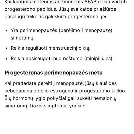
Kai kurioms moterims ar žmonėms AFAB reikia vartoti
progesterono papildus. Jūsų sveikatos priežiūros
paslaugų teikėjas gali skirti progesterono, jei:
Yra perimenopauzės (perėjimo į menopauzę)
simptomų.
Reikia reguliuoti menstruacinį ciklą.
Reikia apsisaugoti nuo nėštumo (minipiliulės).
Progesteronas perimenopauzės metu
Kai pradedate pereiti į menopauzę, jūsų kiaušidės
nebegamina didelio estrogeno ir progesterono kiekio.
Šių hormonų lygio pokyčiai gali sukelti nemalonių
simptomų. Dažni simptomai yra šie: