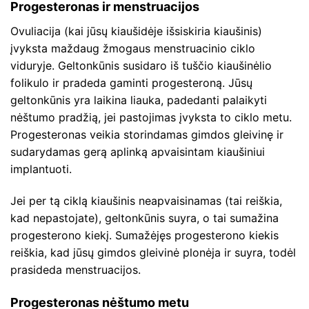
Progesteronas ir menstruacijos
Ovuliacija (kai jūsų kiaušidėje išsiskiria kiaušinis)
įvyksta maždaug žmogaus menstruacinio ciklo
viduryje. Geltonkūnis susidaro iš tuščio kiaušinėlio
folikulo ir pradeda gaminti progesteroną. Jūsų
geltonkūnis yra laikina liauka, padedanti palaikyti
nėštumo pradžią, jei pastojimas įvyksta to ciklo metu.
Progesteronas veikia storindamas gimdos gleivinę ir
sudarydamas gerą aplinką apvaisintam kiaušiniui
implantuoti.
Jei per tą ciklą kiaušinis neapvaisinamas (tai reiškia,
kad nepastojate), geltonkūnis suyra, o tai sumažina
progesterono kiekį. Sumažėjęs progesterono kiekis
reiškia, kad jūsų gimdos gleivinė plonėja ir suyra, todėl
prasideda menstruacijos.
Progesteronas nėštumo metu