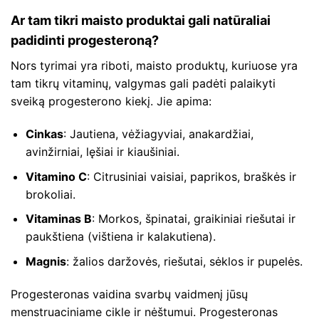
Ar tam tikri maisto produktai gali natūraliai
padidinti progesteroną?
Nors tyrimai yra riboti, maisto produktų, kuriuose yra
tam tikrų vitaminų, valgymas gali padėti palaikyti
sveiką progesterono kiekį. Jie apima:
Cinkas
: Jautiena, vėžiagyviai, anakardžiai,
avinžirniai, lęšiai ir kiaušiniai.
Vitamino C
: Citrusiniai vaisiai, paprikos, braškės ir
brokoliai.
Vitaminas B
: Morkos, špinatai, graikiniai riešutai ir
paukštiena (vištiena ir kalakutiena).
Magnis
: žalios daržovės, riešutai, sėklos ir pupelės.
Progesteronas vaidina svarbų vaidmenį jūsų
menstruaciniame cikle ir nėštumui. Progesteronas