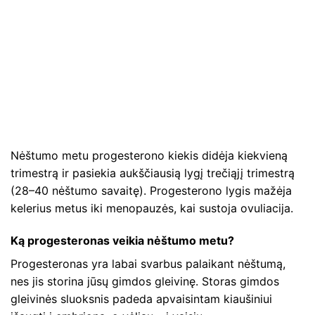
Nėštumo metu progesterono kiekis didėja kiekvieną
trimestrą ir pasiekia aukščiausią lygį trečiąjį trimestrą
(28–40 nėštumo savaitę). Progesterono lygis mažėja
kelerius metus iki menopauzės, kai sustoja ovuliacija.
Ką progesteronas veikia nėštumo metu?
Progesteronas yra labai svarbus palaikant nėštumą,
nes jis storina jūsų gimdos gleivinę. Storas gimdos
gleivinės sluoksnis padeda apvaisintam kiaušiniui