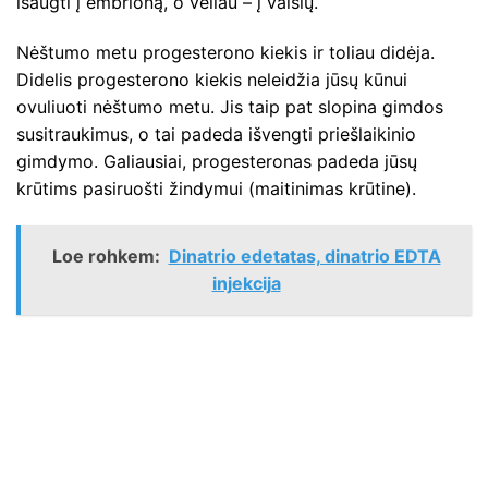
išaugti į embrioną, o vėliau – į vaisių.
Nėštumo metu progesterono kiekis ir toliau didėja.
Didelis progesterono kiekis neleidžia jūsų kūnui
ovuliuoti nėštumo metu. Jis taip pat slopina gimdos
susitraukimus, o tai padeda išvengti priešlaikinio
gimdymo. Galiausiai, progesteronas padeda jūsų
krūtims pasiruošti žindymui (maitinimas krūtine).
Loe rohkem:
Dinatrio edetatas, dinatrio EDTA
injekcija