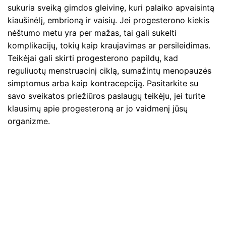
sukuria sveiką gimdos gleivinę, kuri palaiko apvaisintą
kiaušinėlį, embrioną ir vaisių. Jei progesterono kiekis
nėštumo metu yra per mažas, tai gali sukelti
komplikacijų, tokių kaip kraujavimas ar persileidimas.
Teikėjai gali skirti progesterono papildų, kad
reguliuotų menstruacinį ciklą, sumažintų menopauzės
simptomus arba kaip kontracepciją. Pasitarkite su
savo sveikatos priežiūros paslaugų teikėju, jei turite
klausimų apie progesteroną ar jo vaidmenį jūsų
organizme.