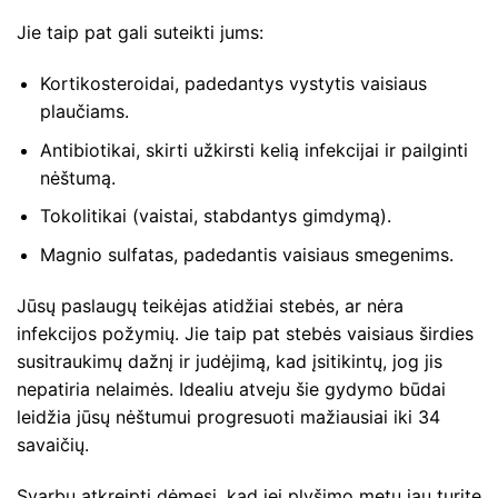
Jie taip pat gali suteikti jums:
Kortikosteroidai, padedantys vystytis vaisiaus
plaučiams.
Antibiotikai, skirti užkirsti kelią infekcijai ir pailginti
nėštumą.
Tokolitikai (vaistai, stabdantys gimdymą).
Magnio sulfatas, padedantis vaisiaus smegenims.
Jūsų paslaugų teikėjas atidžiai stebės, ar nėra
infekcijos požymių. Jie taip pat stebės vaisiaus širdies
susitraukimų dažnį ir judėjimą, kad įsitikintų, jog jis
nepatiria nelaimės. Idealiu atveju šie gydymo būdai
leidžia jūsų nėštumui progresuoti mažiausiai iki 34
savaičių.
Svarbu atkreipti dėmesį, kad jei plyšimo metu jau turite