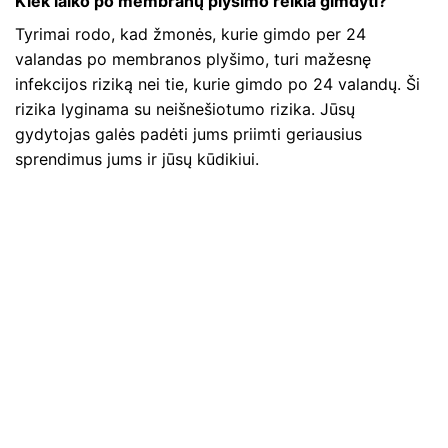
Kiek laiko po membranų plyšimo reikia gimdyti?
Tyrimai rodo, kad žmonės, kurie gimdo per 24
valandas po membranos plyšimo, turi mažesnę
infekcijos riziką nei tie, kurie gimdo po 24 valandų. Ši
rizika lyginama su neišnešiotumo rizika. Jūsų
gydytojas galės padėti jums priimti geriausius
sprendimus jums ir jūsų kūdikiui.