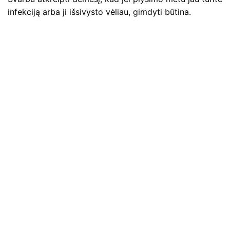
infekciją arba ji išsivysto vėliau, gimdyti būtina.