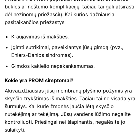
būklės ar nėštumo komplikacijų, tačiau tai gali atsirasti
dėl nežinomų priežasčių. Kai kurios dažniausiai
pasitaikančios priežastys:
Kraujavimas iš makšties.
Įgimti sutrikimai, paveikiantys jūsų gimdą (pvz.,
Ehlers-Danlos sindromas).
Gimdos kaklelio nepakankamumas.
Kokie yra PROM simptomai?
Akivaizdžiausias jūsų membranų plyšimo požymis yra
skysčio trykštimas iš makšties. Tačiau tai ne visada yra
šurmulys. Kai kurie žmonės jaučia lėtą skysčio
nutekėjimą ar tekėjimą. Jūsų vandens lūžimo negalite
kontroliuoti. Priešingai nei šlapinantis, negalėsite jo
sulaikyti.