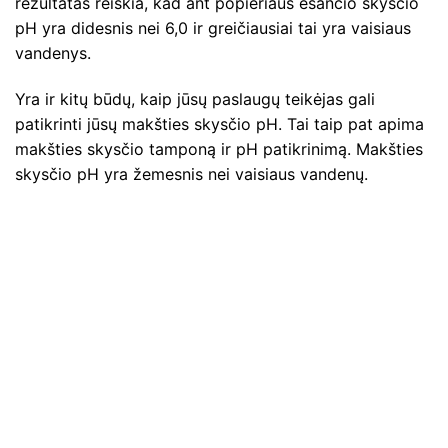
rezultatas reiškia, kad ant popieriaus esančio skysčio
pH yra didesnis nei 6,0 ir greičiausiai tai yra vaisiaus
vandenys.
Yra ir kitų būdų, kaip jūsų paslaugų teikėjas gali
patikrinti jūsų makšties skysčio pH. Tai taip pat apima
makšties skysčio tamponą ir pH patikrinimą. Makšties
skysčio pH yra žemesnis nei vaisiaus vandenų.