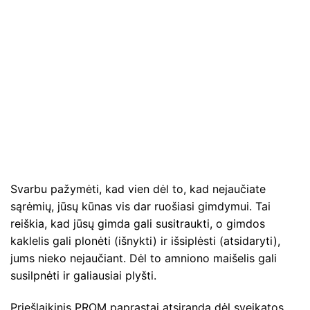
Svarbu pažymėti, kad vien dėl to, kad nejaučiate
sąrėmių, jūsų kūnas vis dar ruošiasi gimdymui. Tai
reiškia, kad jūsų gimda gali susitraukti, o gimdos
kaklelis gali plonėti (išnykti) ir išsiplėsti (atsidaryti),
jums nieko nejaučiant. Dėl to amniono maišelis gali
susilpnėti ir galiausiai plyšti.
Priešlaikinis PROM paprastai atsiranda dėl sveikatos