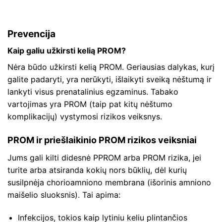
Prevencija
Kaip galiu užkirsti kelią PROM?
Nėra būdo užkirsti kelią PROM. Geriausias dalykas, kurį
galite padaryti, yra nerūkyti, išlaikyti sveiką nėštumą ir
lankyti visus prenatalinius egzaminus. Tabako
vartojimas yra PROM (taip pat kitų nėštumo
komplikacijų) vystymosi rizikos veiksnys.
PROM ir priešlaikinio PROM rizikos veiksniai
Jums gali kilti didesnė PPROM arba PROM rizika, jei
turite arba atsiranda kokių nors būklių, dėl kurių
susilpnėja chorioamniono membrana (išorinis amniono
maišelio sluoksnis). Tai apima:
Infekcijos, tokios kaip lytiniu keliu plintančios