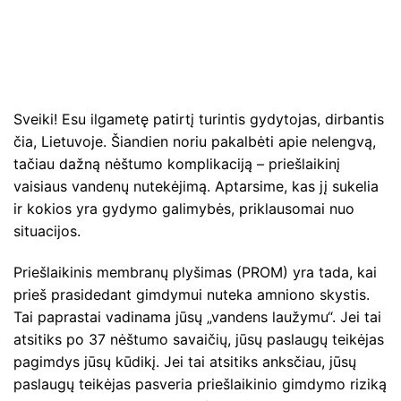
Sveiki! Esu ilgametę patirtį turintis gydytojas, dirbantis
čia, Lietuvoje. Šiandien noriu pakalbėti apie nelengvą,
tačiau dažną nėštumo komplikaciją – priešlaikinį
vaisiaus vandenų nutekėjimą. Aptarsime, kas jį sukelia
ir kokios yra gydymo galimybės, priklausomai nuo
situacijos.
Priešlaikinis membranų plyšimas (PROM) yra tada, kai
prieš prasidedant gimdymui nuteka amniono skystis.
Tai paprastai vadinama jūsų „vandens laužymu“. Jei tai
atsitiks po 37 nėštumo savaičių, jūsų paslaugų teikėjas
pagimdys jūsų kūdikį. Jei tai atsitiks anksčiau, jūsų
paslaugų teikėjas pasveria priešlaikinio gimdymo riziką