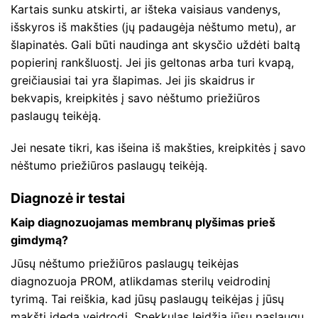
Kartais sunku atskirti, ar išteka vaisiaus vandenys,
išskyros iš makšties (jų padaugėja nėštumo metu), ar
šlapinatės. Gali būti naudinga ant skysčio uždėti baltą
popierinį rankšluostį. Jei jis geltonas arba turi kvapą,
greičiausiai tai yra šlapimas. Jei jis skaidrus ir
bekvapis, kreipkitės į savo nėštumo priežiūros
paslaugų teikėją.
Jei nesate tikri, kas išeina iš makšties, kreipkitės į savo
nėštumo priežiūros paslaugų teikėją.
Diagnozė ir testai
Kaip diagnozuojamas membranų plyšimas prieš
gimdymą?
Jūsų nėštumo priežiūros paslaugų teikėjas
diagnozuoja PROM, atlikdamas sterilų veidrodinį
tyrimą. Tai reiškia, kad jūsų paslaugų teikėjas į jūsų
makštį įdeda veidrodį. Spekkulas leidžia jūsų paslaugų