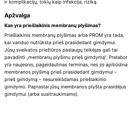
ir komplikacijų, tokių kaip infekcija, riziką.
Apžvalga
Kas yra priešlaikinis membranų plyšimas?
Priešlaikinis membranų plyšimas arba PROM yra tada,
kai vanduo nutrūksta prieš prasidedant gimdymui.
Jūsų sveikatos priežiūros paslaugų teikėjas gali tai
pavadinti „membranų plyšimu prieš gimdymą“. Prelabor
yra naujesnis, pageidautinas terminas, nes jis apibūdina
membranos plyšimą prieš prasidedant gimdymui –
prieš gimdymą – nesureikšdamas priešlaikinio
gimdymo. Paprastai jūsų membranos plyšta prasidėjus
gimdymui (arba susitraukimams).