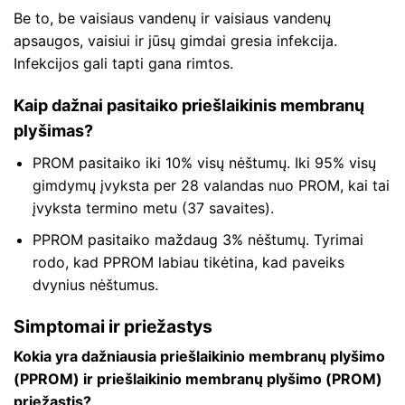
Be to, be vaisiaus vandenų ir vaisiaus vandenų
apsaugos, vaisiui ir jūsų gimdai gresia infekcija.
Infekcijos gali tapti gana rimtos.
Kaip dažnai pasitaiko priešlaikinis membranų
plyšimas?
PROM pasitaiko iki 10% visų nėštumų. Iki 95% visų
gimdymų įvyksta per 28 valandas nuo PROM, kai tai
įvyksta termino metu (37 savaites).
PPROM pasitaiko maždaug 3% nėštumų. Tyrimai
rodo, kad PPROM labiau tikėtina, kad paveiks
dvynius nėštumus.
Simptomai ir priežastys
Kokia yra dažniausia priešlaikinio membranų plyšimo
(PPROM) ir priešlaikinio membranų plyšimo (PROM)
priežastis?