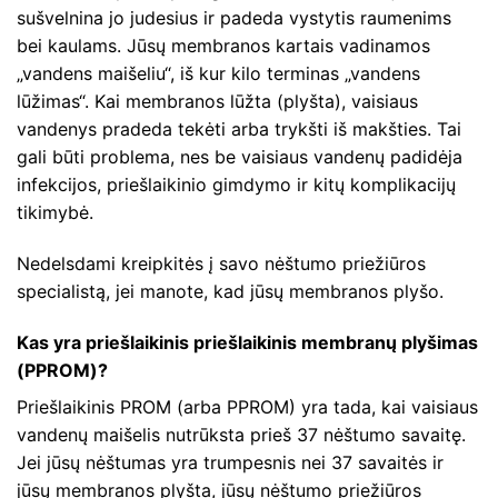
sušvelnina jo judesius ir padeda vystytis raumenims
bei kaulams. Jūsų membranos kartais vadinamos
„vandens maišeliu“, iš kur kilo terminas „vandens
lūžimas“. Kai membranos lūžta (plyšta), vaisiaus
vandenys pradeda tekėti arba trykšti iš makšties. Tai
gali būti problema, nes be vaisiaus vandenų padidėja
infekcijos, priešlaikinio gimdymo ir kitų komplikacijų
tikimybė.
Nedelsdami kreipkitės į savo nėštumo priežiūros
specialistą, jei manote, kad jūsų membranos plyšo.
Kas yra priešlaikinis priešlaikinis membranų plyšimas
(PPROM)?
Priešlaikinis PROM (arba PPROM) yra tada, kai vaisiaus
vandenų maišelis nutrūksta prieš 37 nėštumo savaitę.
Jei jūsų nėštumas yra trumpesnis nei 37 savaitės ir
jūsų membranos plyšta, jūsų nėštumo priežiūros