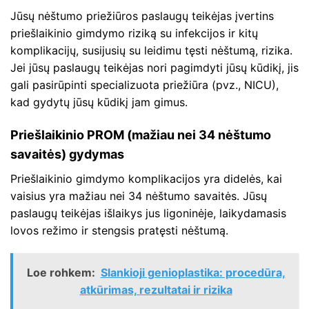
Jūsų nėštumo priežiūros paslaugų teikėjas įvertins
priešlaikinio gimdymo riziką su infekcijos ir kitų
komplikacijų, susijusių su leidimu tęsti nėštumą, rizika.
Jei jūsų paslaugų teikėjas nori pagimdyti jūsų kūdikį, jis
gali pasirūpinti specializuota priežiūra (pvz., NICU),
kad gydytų jūsų kūdikį jam gimus.
Priešlaikinio PROM (mažiau nei 34 nėštumo
savaitės) gydymas
Priešlaikinio gimdymo komplikacijos yra didelės, kai
vaisius yra mažiau nei 34 nėštumo savaitės. Jūsų
paslaugų teikėjas išlaikys jus ligoninėje, laikydamasis
lovos režimo ir stengsis pratęsti nėštumą.
Loe rohkem:
Slankioji genioplastika: procedūra,
atkūrimas, rezultatai ir rizika