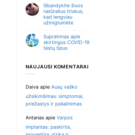
Išbandykite šiuos
natūralius triukus,
kad lengviau
užmigtumėte
Supratimas apie
skirtingus COVID-19
testų tipus
NAUJAUSI KOMENTARAI
Daiva
apie
Ausų vaško
užsikimšimas: simptomai,
priežastys ir pašalinimas
Antanas
apie
Varpos
implantas: paskirtis,
procedūra, rizika ir