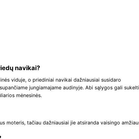
riedų navikai?
ės viduje, o priediniai navikai dažniausiai susidaro
 supančiame jungiamajame audinyje. Abi sąlygos gali sukelt
liarios mėnesinės.
s moteris, tačiau dažniausiai jie atsiranda vaisingo amžiau
?