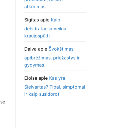
atkūrimas
Sigitas
apie
Kaip
dehidratacija veikia
kraujospūdį
Daiva
apie
Švokštimas:
apibrėžimas, priežastys ir
gydymas
Eloise
apie
Kas yra
Sielvartas? Tipai, simptomai
ir kaip susidoroti
asę