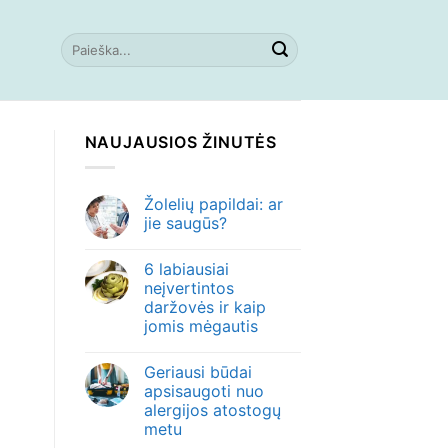
NAUJAUSIOS ŽINUTĖS
Žolelių papildai: ar
jie saugūs?
6 labiausiai
neįvertintos
daržovės ir kaip
jomis mėgautis
Geriausi būdai
apsisaugoti nuo
alergijos atostogų
metu