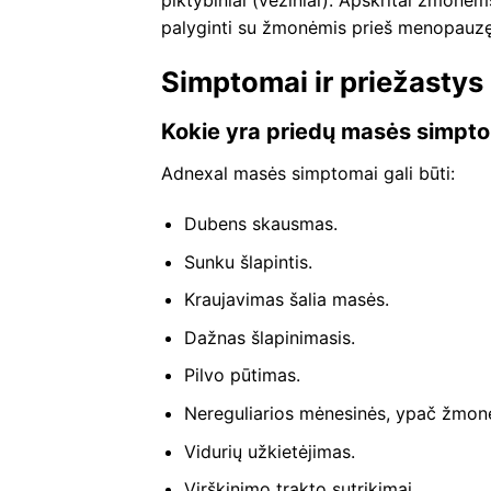
palyginti su žmonėmis prieš menopauzę
Simptomai ir priežastys
Kokie yra priedų masės simpt
Adnexal masės simptomai gali būti:
Dubens skausmas.
Sunku šlapintis.
Kraujavimas šalia masės.
Dažnas šlapinimasis.
Pilvo pūtimas.
Nereguliarios mėnesinės, ypač žmo
Vidurių užkietėjimas.
Virškinimo trakto sutrikimai.