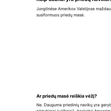
Jungtinėse Amerikos Valstijose mažda
susiformuos priedų masė.
Ar priedų masė reiškia vėžį?
Ne. Dauguma priedinių navikų yra gerybi
piktybiniai (vėžiniai). Apskritai žmonė