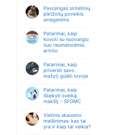
Pavojingas sintetinių
piktžolių poveikis
smegenims
Patarimai, kaip
kovoti su nuovargiu
nuo reumatoidinio
artrito
Patarimai, kaip
priversti savo
mažylį gulėti lovoje
Patarimai, kaip
išlaikyti sveiką
makštį – SFOMC
Vietinis skausmo
malšinimas: kas tai
yra ir kaip tai veikia?