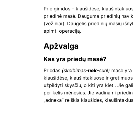
Prie gimdos – kiaušidėse, kiaušintakiuo
priedinė masė. Dauguma priedinių navikų y
(vėžiniai). Daugelis priedinių masių išn
apimti operaciją.
Apžvalga
Kas yra priedų masė?
Priedas
(skelbimas-
nek-
suhl)
masė yra 
kiaušidėse, kiaušintakiuose ir gretimuo
užpildyti skysčiu, o kiti yra kieti. Jie 
per kelis mėnesius. Jie vadinami priedin
„adnexa” reiškia kiaušides, kiaušintakiu