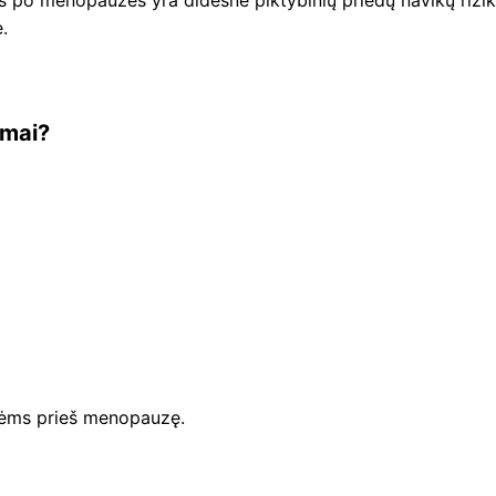
.
omai?
nėms prieš menopauzę.