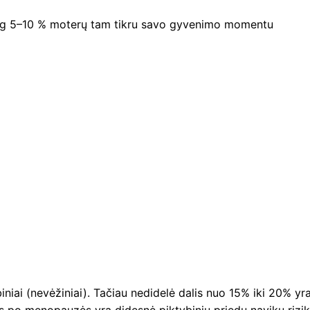
ug 5–10 % moterų tam tikru savo gyvenimo momentu
niai (nevėžiniai). Tačiau nedidelė dalis nuo 15% iki 20% yr
ms po menopauzės yra didesnė piktybinių priedų navikų rizik