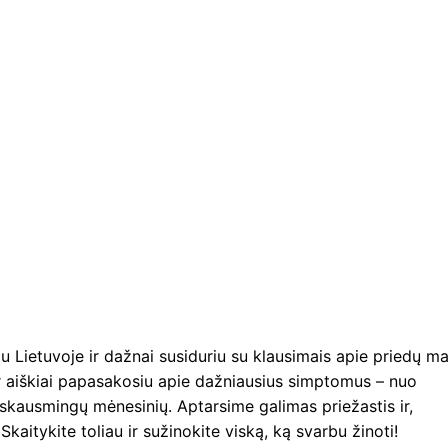
 Lietuvoje ir dažnai susiduriu su klausimais apie priedų m
ir aiškiai papasakosiu apie dažniausius simptomus – nuo
skausmingų mėnesinių. Aptarsime galimas priežastis ir,
aitykite toliau ir sužinokite viską, ką svarbu žinoti!