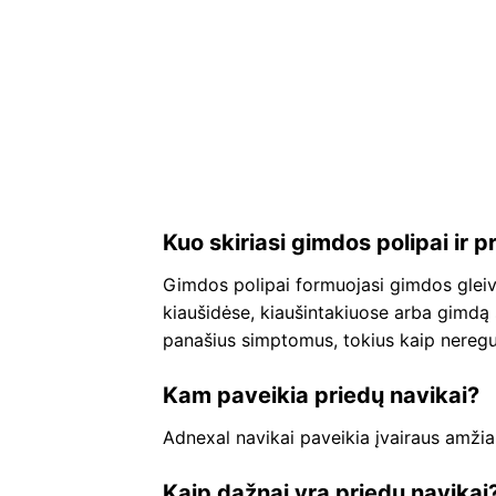
Kuo skiriasi gimdos polipai ir p
Gimdos polipai formuojasi gimdos gleivin
kiaušidėse, kiaušintakiuose arba gimdą
panašius simptomus, tokius kaip neregu
Kam paveikia priedų navikai?
Adnexal navikai paveikia įvairaus amžiau
Kaip dažnai yra priedų navikai