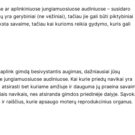
se ar aplinkiniuose jungiamuosiuose audiniuose – susidaro
ra gerybiniai (ne vėžiniai), tačiau jie gali būti piktybiniai
yksta savaime, tačiau kai kurioms reikia gydymo, kuris gali
aplink gimdą besivystantis augimas, dažniausiai jūsų
se jungiamuosiuose audiniuose. Kai kurie priedų navikai yra
gali atsirasti bet kuriame amžiuje ir dauguma jų praeina savai
iais navikais, nes atsiranda gimdos priedinėje dalyje. Sąvok
s ir raiščius, kurie apsaugo moterų reprodukcinius organus.