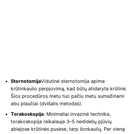
Sternotomija
Vidutinė sternotomija apima
krūtinkaulio perpjovimą, kad būtų atidaryta krūtinė.
Šios procedūros metu tuo pačiu metu sumažinami
abu plaučiai (dvišalis metodas).
Torakoskopija
: Minimaliai invazinė technika,
torakoskopija reikalauja 3–5 nedidelių pjūvių
abiejose krūtinės pusėse, tarp šonkaulių. Per vieną