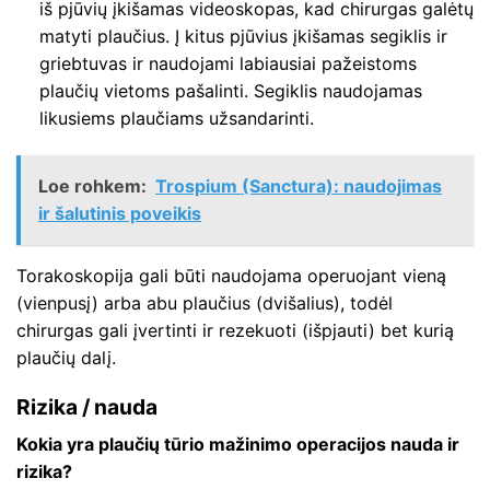
iš pjūvių įkišamas videoskopas, kad chirurgas galėtų
matyti plaučius. Į kitus pjūvius įkišamas segiklis ir
griebtuvas ir naudojami labiausiai pažeistoms
plaučių vietoms pašalinti. Segiklis naudojamas
likusiems plaučiams užsandarinti.
Loe rohkem:
Trospium (Sanctura): naudojimas
ir šalutinis poveikis
Torakoskopija gali būti naudojama operuojant vieną
(vienpusį) arba abu plaučius (dvišalius), todėl
chirurgas gali įvertinti ir rezekuoti (išpjauti) bet kurią
plaučių dalį.
Rizika / nauda
Kokia yra plaučių tūrio mažinimo operacijos nauda ir
rizika?