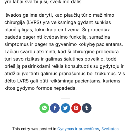
yra labai svarbi jūsų sveikimo dalis.
Išvados galima daryti, kad plaučių tūrio mažinimo
chirurgija (LVRS) yra veiksminga gydant sunkias
plaučių ligas, tokiu kaip emfizema. Ši procedūra
padeda pagerinti kvėpavimo funkciją, sumažina
simptomus ir pagerina gyvenimo kokybę pacientams.
Tačiau svarbu atsiminti, kad ši chirurginė procedūra
turi savo rizikas ir galimas šalutines poveikio, todėl
prieš ją pasirinkdami reikia konsultuotis su gydytoju ir
atidžiai įvertinti galimus pranašumus bei trūkumus. Vis
dėlto LVRS gali būti reikšminga pacientams, kuriems
kitos gydymo formos nepadeda.
This entry was posted in
Gydymas ir procedūros
,
Sveikatos