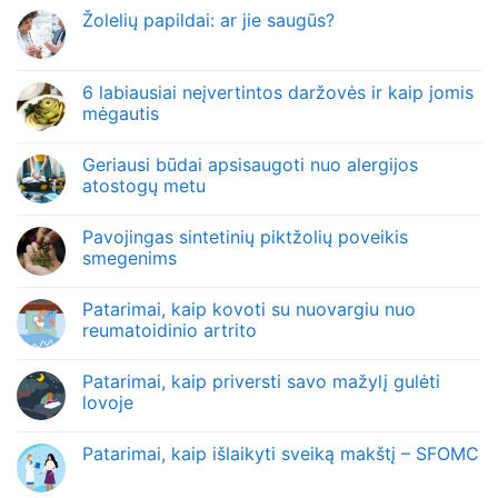
Žolelių papildai: ar jie saugūs?
6 labiausiai neįvertintos daržovės ir kaip jomis
mėgautis
Geriausi būdai apsisaugoti nuo alergijos
atostogų metu
Pavojingas sintetinių piktžolių poveikis
smegenims
Patarimai, kaip kovoti su nuovargiu nuo
reumatoidinio artrito
Patarimai, kaip priversti savo mažylį gulėti
lovoje
Patarimai, kaip išlaikyti sveiką makštį – SFOMC