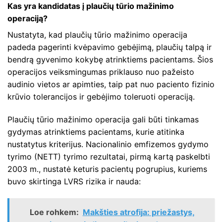
Kas yra kandidatas į plaučių tūrio mažinimo
operaciją?
Nustatyta, kad plaučių tūrio mažinimo operacija
padeda pagerinti kvėpavimo gebėjimą, plaučių talpą ir
bendrą gyvenimo kokybę atrinktiems pacientams. Šios
operacijos veiksmingumas priklauso nuo pažeisto
audinio vietos ar apimties, taip pat nuo paciento fizinio
krūvio tolerancijos ir gebėjimo toleruoti operaciją.
Plaučių tūrio mažinimo operacija gali būti tinkamas
gydymas atrinktiems pacientams, kurie atitinka
nustatytus kriterijus. Nacionalinio emfizemos gydymo
tyrimo (NETT) tyrimo rezultatai, pirmą kartą paskelbti
2003 m., nustatė keturis pacientų pogrupius, kuriems
buvo skirtinga LVRS rizika ir nauda:
Loe rohkem:
Makšties atrofija: priežastys,