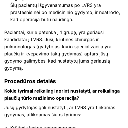
Šių pacientų išgyvenamumas po LVRS yra
prastesnis nei po medicininio gydymo, ir neatrodo,
kad operacija būtų naudinga.
Pacientai, kurie patenka į 1 grupę, yra geriausi
kandidatai į LVRS. Jūsų krūtinės chirurgas ir
pulmonologas (gydytojas, kurio specializacija yra
plaučių ir kvėpavimo takų gydymas) aptars jūsų
gydymo galimybes, kad nustatytų jums geriausią
gydymą.
Procedūros detalės
Kokie tyrimai reikalingi norint nustatyti, ar reikalinga
plaučių tūrio mažinimo operacija?
Jūsų gydytojas gali nustatyti, ar LVRS yra tinkamas
gydymas, atlikdamas šiuos tyrimus:
Krūtinės ląstos rentgenograma