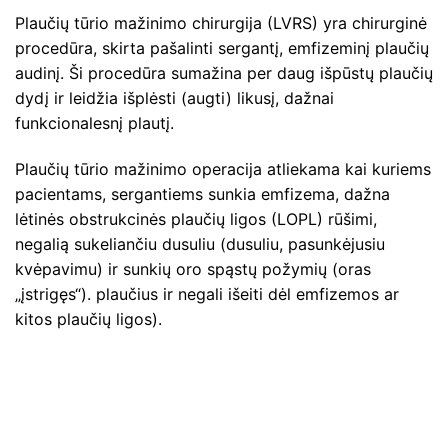
Plaučių tūrio mažinimo chirurgija (LVRS) yra chirurginė
procedūra, skirta pašalinti sergantį, emfizeminį plaučių
audinį. Ši procedūra sumažina per daug išpūstų plaučių
dydį ir leidžia išplėsti (augti) likusį, dažnai
funkcionalesnį plautį.
Plaučių tūrio mažinimo operacija atliekama kai kuriems
pacientams, sergantiems sunkia emfizema, dažna
lėtinės obstrukcinės plaučių ligos (LOPL) rūšimi,
negalią sukeliančiu dusuliu (dusuliu, pasunkėjusiu
kvėpavimu) ir sunkių oro spąstų požymių (oras
„įstrigęs“). plaučius ir negali išeiti dėl emfizemos ar
kitos plaučių ligos).