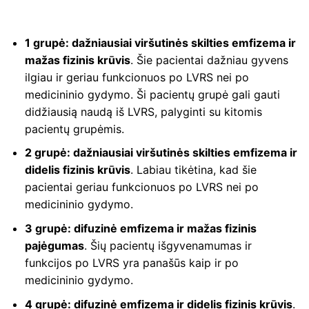
1 grupė: dažniausiai viršutinės skilties emfizema ir
mažas fizinis krūvis
. Šie pacientai dažniau gyvens
ilgiau ir geriau funkcionuos po LVRS nei po
medicininio gydymo. Ši pacientų grupė gali gauti
didžiausią naudą iš LVRS, palyginti su kitomis
pacientų grupėmis.
2 grupė: dažniausiai viršutinės skilties emfizema ir
didelis fizinis krūvis
. Labiau tikėtina, kad šie
pacientai geriau funkcionuos po LVRS nei po
medicininio gydymo.
3 grupė: difuzinė emfizema ir mažas fizinis
pajėgumas
. Šių pacientų išgyvenamumas ir
funkcijos po LVRS yra panašūs kaip ir po
medicininio gydymo.
4 grupė: difuzinė emfizema ir didelis fizinis krūvis
.