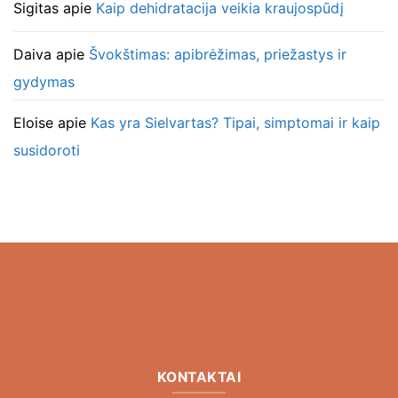
Sigitas
apie
Kaip dehidratacija veikia kraujospūdį
Daiva
apie
Švokštimas: apibrėžimas, priežastys ir
gydymas
Eloise
apie
Kas yra Sielvartas? Tipai, simptomai ir kaip
susidoroti
KONTAKTAI