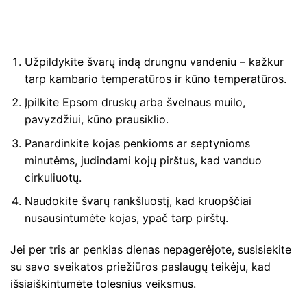
Užpildykite švarų indą drungnu vandeniu – kažkur
tarp kambario temperatūros ir kūno temperatūros.
Įpilkite Epsom druskų arba švelnaus muilo,
pavyzdžiui, kūno prausiklio.
Panardinkite kojas penkioms ar septynioms
minutėms, judindami kojų pirštus, kad vanduo
cirkuliuotų.
Naudokite švarų rankšluostį, kad kruopščiai
nusausintumėte kojas, ypač tarp pirštų.
Jei per tris ar penkias dienas nepagerėjote, susisiekite
su savo sveikatos priežiūros paslaugų teikėju, kad
išsiaiškintumėte tolesnius veiksmus.