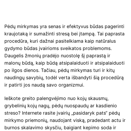
Pėdų mirkymas yra senas ir efektyvus būdas pagerinti
kraujotaką ir sumažinti stresą bei įtampą. Tai paprasta
procedūra, kuri dažnai pasitelkiama kaip natūralus
gydymo būdas įvairioms sveikatos problemoms.
Daugelis žmonių pradėjo nuostolę šį paprastą ir
malonų būdą, kaip būdą atsipalaiduoti ir atsipalaiduoti
po ilgos dienos. Tačiau, pėdų mirkymas turi ir kitų
naudingų savybių, todėl verta išbandyti šią procedūrą
ir patirti jos naudą savo organizmui.
Ieškote greito palengvėjimo nuo kojų skausmų,
grybelinių kojų nagų, pėdų nuospaudų ar kasdienio
streso? Internete rasite įvairių „pasidaryk pats“ pėdų
mirkymo priemonių, naudojant viską, pradedant actu ir
burnos skalavimo skysčiu, baigiant kepimo soda ir