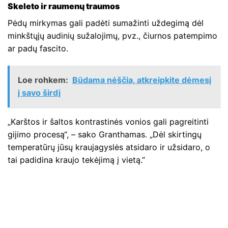
Skeleto ir raumenų traumos
Pėdų mirkymas gali padėti sumažinti uždegimą dėl
minkštųjų audinių sužalojimų, pvz., čiurnos patempimo
ar padų fascito.
Loe rohkem:
Būdama nėščia, atkreipkite dėmesį
į savo širdį
„Karštos ir šaltos kontrastinės vonios gali pagreitinti
gijimo procesą“, – sako Granthamas. „Dėl skirtingų
temperatūrų jūsų kraujagyslės atsidaro ir užsidaro, o
tai padidina kraujo tekėjimą į vietą.”