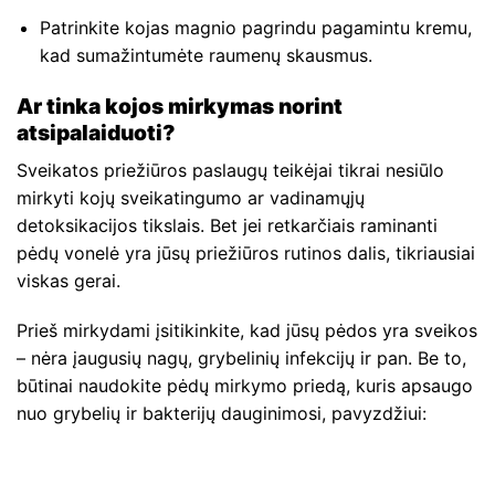
Patrinkite kojas magnio pagrindu pagamintu kremu,
kad sumažintumėte raumenų skausmus.
Ar tinka kojos mirkymas norint
atsipalaiduoti?
Sveikatos priežiūros paslaugų teikėjai tikrai nesiūlo
mirkyti kojų sveikatingumo ar vadinamųjų
detoksikacijos tikslais. Bet jei retkarčiais raminanti
pėdų vonelė yra jūsų priežiūros rutinos dalis, tikriausiai
viskas gerai.
Prieš mirkydami įsitikinkite, kad jūsų pėdos yra sveikos
– nėra įaugusių nagų, grybelinių infekcijų ir pan. Be to,
būtinai naudokite pėdų mirkymo priedą, kuris apsaugo
nuo grybelių ir bakterijų dauginimosi, pavyzdžiui: