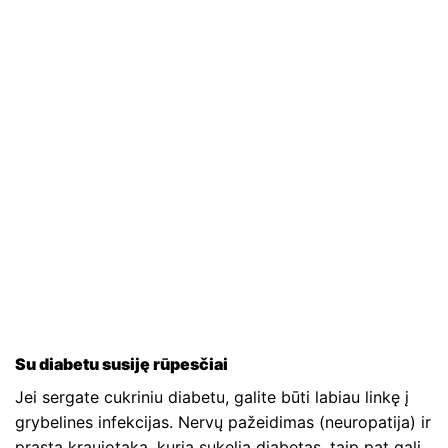
Su diabetu susiję rūpesčiai
Jei sergate cukriniu diabetu, galite būti labiau linkę į
grybelines infekcijas. Nervų pažeidimas (neuropatija) ir
prasta kraujotaka, kurią sukelia diabetas, taip pat gali