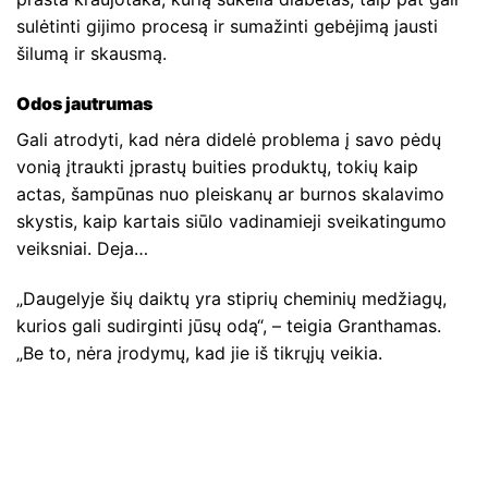
sulėtinti gijimo procesą ir sumažinti gebėjimą jausti
šilumą ir skausmą.
Odos jautrumas
Gali atrodyti, kad nėra didelė problema į savo pėdų
vonią įtraukti įprastų buities produktų, tokių kaip
actas, šampūnas nuo pleiskanų ar burnos skalavimo
skystis, kaip kartais siūlo vadinamieji sveikatingumo
veiksniai. Deja…
„Daugelyje šių daiktų yra stiprių cheminių medžiagų,
kurios gali sudirginti jūsų odą“, – teigia Granthamas.
„Be to, nėra įrodymų, kad jie iš tikrųjų veikia.