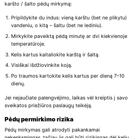
karšto / šalto pėdų mirkymą:
Pripildykite du indus: vieną karštu (bet ne plikytu)
vandeniu, o kitą – šaltu (bet ne lediniu).
Mirkykite paveiktą pėdą minutę ar dvi kiekvienoje
temperatūroje.
Kelis kartus kaitaliokite karštą ir šaltą.
Visiškai išdžiovinkite koją.
Po traumos kartokite kelis kartus per dieną 7–10
dienų.
Jei nejaučiate palengvėjimo, laikas vėl kreiptis į savo
sveikatos priežiūros paslaugų teikėją.
Pėdų permirkimo rizika
Pėdų mirkymas gali atrodyti pakankamai
nekenksmingas, tačiau jis gali būti rizikingas dėl kelių