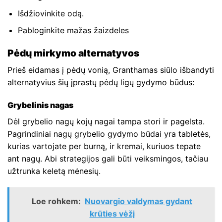
Išdžiovinkite odą.
Pabloginkite mažas žaizdeles
Pėdų mirkymo alternatyvos
Prieš eidamas į pėdų vonią, Granthamas siūlo išbandyti
alternatyvius šių įprastų pėdų ligų gydymo būdus:
Grybelinis nagas
Dėl grybelio nagų kojų nagai tampa stori ir pagelsta.
Pagrindiniai nagų grybelio gydymo būdai yra tabletės,
kurias vartojate per burną, ir kremai, kuriuos tepate
ant nagų. Abi strategijos gali būti veiksmingos, tačiau
užtrunka keletą mėnesių.
Loe rohkem:
Nuovargio valdymas gydant
krūties vėžį