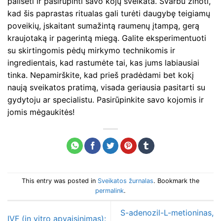
pailsėti ir pasirūpinti savo kojų sveikata. Svarbu žinoti,
kad šis paprastas ritualas gali turėti daugybę teigiamų
poveikių, įskaitant sumažintą raumenų įtampą, gerą
kraujotaką ir pagerintą miegą. Galite eksperimentuoti
su skirtingomis pėdų mirkymo technikomis ir
ingredientais, kad rastumėte tai, kas jums labiausiai
tinka. Nepamirškite, kad prieš pradėdami bet kokį
naują sveikatos pratimą, visada geriausia pasitarti su
gydytoju ar specialistu. Pasirūpinkite savo kojomis ir
jomis mėgaukitės!
This entry was posted in
Sveikatos žurnalas
. Bookmark the
permalink
.
S-adenozil-L-metioninas,
IVF (in vitro apvaisinimas):