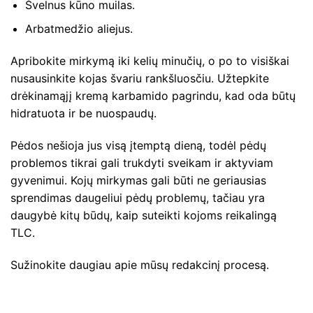
Švelnus kūno muilas.
Arbatmedžio aliejus.
Apribokite mirkymą iki kelių minučių, o po to visiškai
nusausinkite kojas švariu rankšluosčiu. Užtepkite
drėkinamąjį kremą karbamido pagrindu, kad oda būtų
hidratuota ir be nuospaudų.
Pėdos nešioja jus visą įtemptą dieną, todėl pėdų
problemos tikrai gali trukdyti sveikam ir aktyviam
gyvenimui. Kojų mirkymas gali būti ne geriausias
sprendimas daugeliui pėdų problemų, tačiau yra
daugybė kitų būdų, kaip suteikti kojoms reikalingą
TLC.
Sužinokite daugiau apie mūsų redakcinį procesą.