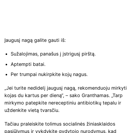
Įaugusį nagą galite gauti iš:
Sužalojimas, panašus į įstrigusį pirštą.
Aptempti batai.
Per trumpai nukirpkite kojų nagus.
„Jei turite nedidelį įaugusį nagą, rekomenduoju mirkyti
kojas du kartus per dieną“, – sako Granthamas. „Tarp
mirkymo patepkite nereceptiniu antibiotikų tepalu ir
uždenkite vietą tvarsčiu.
Tačiau praleiskite tolimus socialinės žiniasklaidos
pasiūlymus ir vykdykite gydytojo nurodymus, kad