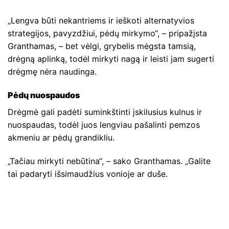
„Lengva būti nekantriems ir ieškoti alternatyvios
strategijos, pavyzdžiui, pėdų mirkymo“, – pripažįsta
Granthamas, – bet vėlgi, grybelis mėgsta tamsią,
drėgną aplinką, todėl mirkyti nagą ir leisti jam sugerti
drėgmę nėra naudinga.
Pėdų nuospaudos
Drėgmė gali padėti suminkštinti įskilusius kulnus ir
nuospaudas, todėl juos lengviau pašalinti pemzos
akmeniu ar pėdų grandikliu.
„Tačiau mirkyti nebūtina“, – sako Granthamas. „Galite
tai padaryti išsimaudžius vonioje ar duše.