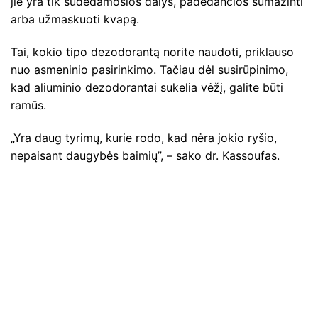
jie yra tik sudedamosios dalys, padedančios sumažinti
arba užmaskuoti kvapą.
Tai, kokio tipo dezodorantą norite naudoti, priklauso
nuo asmeninio pasirinkimo. Tačiau dėl susirūpinimo,
kad aliuminio dezodorantai sukelia vėžį, galite būti
ramūs.
„Yra daug tyrimų, kurie rodo, kad nėra jokio ryšio,
nepaisant daugybės baimių”, – sako dr. Kassoufas.