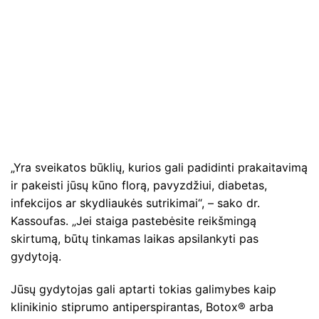
„Yra sveikatos būklių, kurios gali padidinti prakaitavimą
ir pakeisti jūsų kūno florą, pavyzdžiui, diabetas,
infekcijos ar skydliaukės sutrikimai“, – sako dr.
Kassoufas. „Jei staiga pastebėsite reikšmingą
skirtumą, būtų tinkamas laikas apsilankyti pas
gydytoją.
Jūsų gydytojas gali aptarti tokias galimybes kaip
klinikinio stiprumo antiperspirantas, Botox® arba