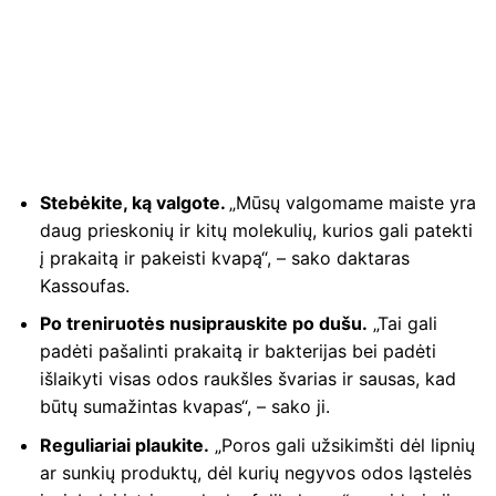
Stebėkite, ką valgote.
„Mūsų valgomame maiste yra
daug prieskonių ir kitų molekulių, kurios gali patekti
į prakaitą ir pakeisti kvapą“, – sako daktaras
Kassoufas.
Po treniruotės nusiprauskite po dušu.
„Tai gali
padėti pašalinti prakaitą ir bakterijas bei padėti
išlaikyti visas odos raukšles švarias ir sausas, kad
būtų sumažintas kvapas“, – sako ji.
Reguliariai plaukite.
„Poros gali užsikimšti dėl lipnių
ar sunkių produktų, dėl kurių negyvos odos ląstelės