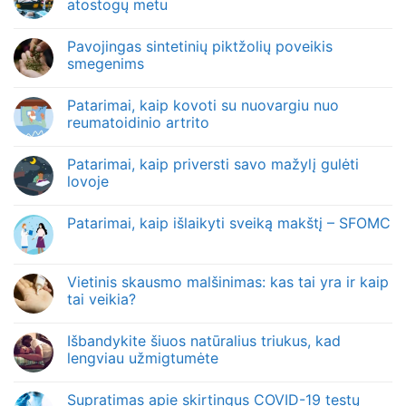
atostogų metu
Pavojingas sintetinių piktžolių poveikis
smegenims
Patarimai, kaip kovoti su nuovargiu nuo
reumatoidinio artrito
Patarimai, kaip priversti savo mažylį gulėti
lovoje
Patarimai, kaip išlaikyti sveiką makštį – SFOMC
Vietinis skausmo malšinimas: kas tai yra ir kaip
tai veikia?
Išbandykite šiuos natūralius triukus, kad
lengviau užmigtumėte
Supratimas apie skirtingus COVID-19 testų