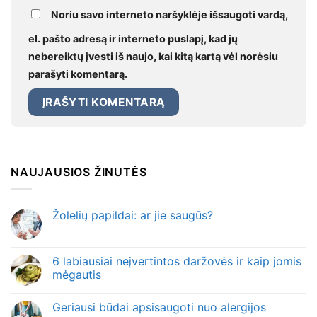
Noriu savo interneto naršyklėje išsaugoti vardą,
el. pašto adresą ir interneto puslapį, kad jų
nebereiktų įvesti iš naujo, kai kitą kartą vėl norėsiu
parašyti komentarą.
NAUJAUSIOS ŽINUTĖS
Žolelių papildai: ar jie saugūs?
6 labiausiai neįvertintos daržovės ir kaip jomis
mėgautis
Geriausi būdai apsisaugoti nuo alergijos