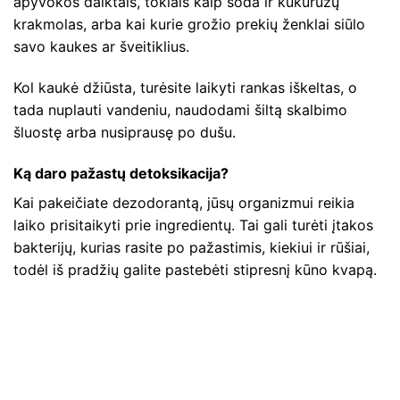
apyvokos daiktais, tokiais kaip soda ir kukurūzų
krakmolas, arba kai kurie grožio prekių ženklai siūlo
savo kaukes ar šveitiklius.
Kol kaukė džiūsta, turėsite laikyti rankas iškeltas, o
tada nuplauti vandeniu, naudodami šiltą skalbimo
šluostę arba nusiprausę po dušu.
Ką daro pažastų detoksikacija?
Kai pakeičiate dezodorantą, jūsų organizmui reikia
laiko prisitaikyti prie ingredientų. Tai gali turėti įtakos
bakterijų, kurias rasite po pažastimis, kiekiui ir rūšiai,
todėl iš pradžių galite pastebėti stipresnį kūno kvapą.