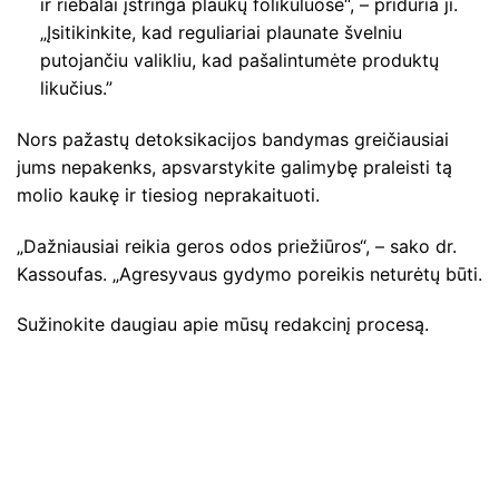
ir riebalai įstringa plaukų folikuluose“, – priduria ji.
„Įsitikinkite, kad reguliariai plaunate švelniu
putojančiu valikliu, kad pašalintumėte produktų
likučius.”
Nors pažastų detoksikacijos bandymas greičiausiai
jums nepakenks, apsvarstykite galimybę praleisti tą
molio kaukę ir tiesiog neprakaituoti.
„Dažniausiai reikia geros odos priežiūros“, – sako dr.
Kassoufas. „Agresyvaus gydymo poreikis neturėtų būti.
Sužinokite daugiau apie mūsų redakcinį procesą.