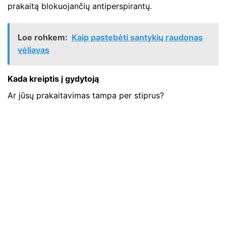
prakaitą blokuojančių antiperspirantų.
Loe rohkem:
Kaip pastebėti santykių raudonas
vėliavas
Kada kreiptis į gydytoją
Ar jūsų prakaitavimas tampa per stiprus?