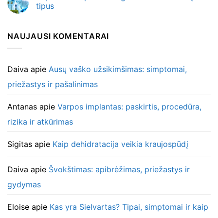
tipus
NAUJAUSI KOMENTARAI
Daiva
apie
Ausų vaško užsikimšimas: simptomai,
priežastys ir pašalinimas
Antanas
apie
Varpos implantas: paskirtis, procedūra,
rizika ir atkūrimas
Sigitas
apie
Kaip dehidratacija veikia kraujospūdį
Daiva
apie
Švokštimas: apibrėžimas, priežastys ir
gydymas
Eloise
apie
Kas yra Sielvartas? Tipai, simptomai ir kaip