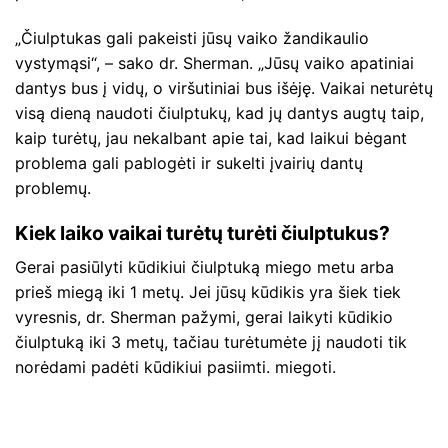
„Čiulptukas gali pakeisti jūsų vaiko žandikaulio
vystymąsi“, – sako dr. Sherman. „Jūsų vaiko apatiniai
dantys bus į vidų, o viršutiniai bus išėję. Vaikai neturėtų
visą dieną naudoti čiulptukų, kad jų dantys augtų taip,
kaip turėtų, jau nekalbant apie tai, kad laikui bėgant
problema gali pablogėti ir sukelti įvairių dantų
problemų.
Kiek laiko vaikai turėtų turėti čiulptukus?
Gerai pasiūlyti kūdikiui čiulptuką miego metu arba
prieš miegą iki 1 metų. Jei jūsų kūdikis yra šiek tiek
vyresnis, dr. Sherman pažymi, gerai laikyti kūdikio
čiulptuką iki 3 metų, tačiau turėtumėte jį naudoti tik
norėdami padėti kūdikiui pasiimti. miegoti.