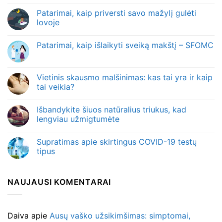
Patarimai, kaip priversti savo mažylį gulėti
lovoje
Patarimai, kaip išlaikyti sveiką makštį – SFOMC
Vietinis skausmo malšinimas: kas tai yra ir kaip
tai veikia?
Išbandykite šiuos natūralius triukus, kad
lengviau užmigtumėte
Supratimas apie skirtingus COVID-19 testų
tipus
NAUJAUSI KOMENTARAI
Daiva
apie
Ausų vaško užsikimšimas: simptomai,