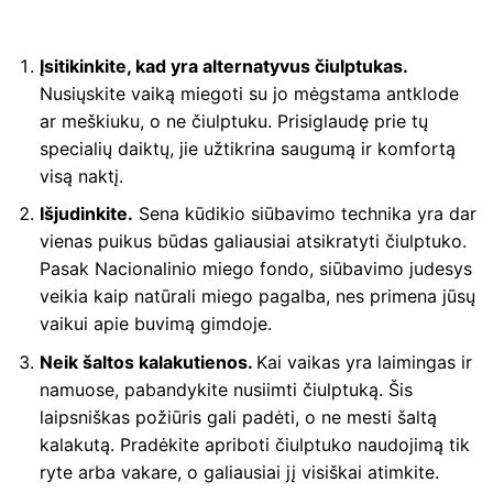
Įsitikinkite, kad yra alternatyvus čiulptukas.
Nusiųskite vaiką miegoti su jo mėgstama antklode
ar meškiuku, o ne čiulptuku. Prisiglaudę prie tų
specialių daiktų, jie užtikrina saugumą ir komfortą
visą naktį.
Išjudinkite.
Sena kūdikio siūbavimo technika yra dar
vienas puikus būdas galiausiai atsikratyti čiulptuko.
Pasak Nacionalinio miego fondo, siūbavimo judesys
veikia kaip natūrali miego pagalba, nes primena jūsų
vaikui apie buvimą gimdoje.
Neik šaltos kalakutienos.
Kai vaikas yra laimingas ir
namuose, pabandykite nusiimti čiulptuką. Šis
laipsniškas požiūris gali padėti, o ne mesti šaltą
kalakutą. Pradėkite apriboti čiulptuko naudojimą tik
ryte arba vakare, o galiausiai jį visiškai atimkite.