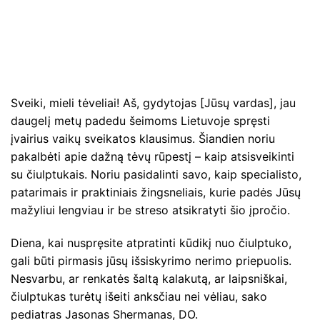
Sveiki, mieli tėveliai! Aš, gydytojas [Jūsų vardas], jau
daugelį metų padedu šeimoms Lietuvoje spręsti
įvairius vaikų sveikatos klausimus. Šiandien noriu
pakalbėti apie dažną tėvų rūpestį – kaip atsisveikinti
su čiulptukais. Noriu pasidalinti savo, kaip specialisto,
patarimais ir praktiniais žingsneliais, kurie padės Jūsų
mažyliui lengviau ir be streso atsikratyti šio įpročio.
Diena, kai nuspręsite atpratinti kūdikį nuo čiulptuko,
gali būti pirmasis jūsų išsiskyrimo nerimo priepuolis.
Nesvarbu, ar renkatės šaltą kalakutą, ar laipsniškai,
čiulptukas turėtų išeiti anksčiau nei vėliau, sako
pediatras Jasonas Shermanas, DO.