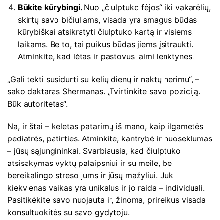
Būkite kūrybingi.
Nuo „čiulptuko fėjos“ iki vakarėlių,
skirtų savo bičiuliams, visada yra smagus būdas
kūrybiškai atsikratyti čiulptuko kartą ir visiems
laikams. Be to, tai puikus būdas jiems įsitraukti.
Atminkite, kad lėtas ir pastovus laimi lenktynes.
„Gali tekti susidurti su kelių dienų ir naktų nerimu“, –
sako daktaras Shermanas. „Tvirtinkite savo poziciją.
Būk autoritetas“.
Na, ir štai – keletas patarimų iš mano, kaip ilgametės
pediatrės, patirties. Atminkite, kantrybė ir nuoseklumas
– jūsų sąjungininkai. Svarbiausia, kad čiulptuko
atsisakymas vyktų palaipsniui ir su meile, be
bereikalingo streso jums ir jūsų mažyliui. Juk
kiekvienas vaikas yra unikalus ir jo raida – individuali.
Pasitikėkite savo nuojauta ir, žinoma, prireikus visada
konsultuokitės su savo gydytoju.