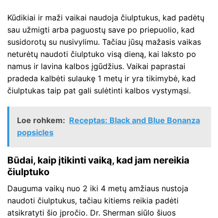
Kūdikiai ir maži vaikai naudoja čiulptukus, kad padėtų
sau užmigti arba paguostų save po priepuolio, kad
susidorotų su nusivylimu. Tačiau jūsų mažasis vaikas
neturėtų naudoti čiulptuko visą dieną, kai laksto po
namus ir lavina kalbos įgūdžius. Vaikai paprastai
pradeda kalbėti sulaukę 1 metų ir yra tikimybė, kad
čiulptukas taip pat gali sulėtinti kalbos vystymąsi.
Loe rohkem:
Receptas: Black and Blue Bonanza
popsicles
Būdai, kaip įtikinti vaiką, kad jam nereikia
čiulptuko
Dauguma vaikų nuo 2 iki 4 metų amžiaus nustoja
naudoti čiulptukus, tačiau kitiems reikia padėti
atsikratyti šio įpročio. Dr. Sherman siūlo šiuos