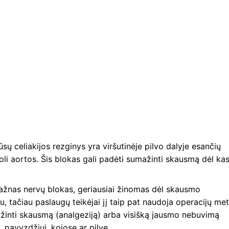
Jūsų celiakijos rezginys yra viršutinėje pilvo dalyje esančių
oli aortos. Šis blokas gali padėti sumažinti skausmą dėl ka
 dažnas nervų blokas, geriausiai žinomas dėl skausmo
tačiau paslaugų teikėjai jį taip pat naudoja operacijų met
ažinti skausmą (analgeziją) arba visišką jausmo nebuvimą
, pavyzdžiui, kojose ar pilve.