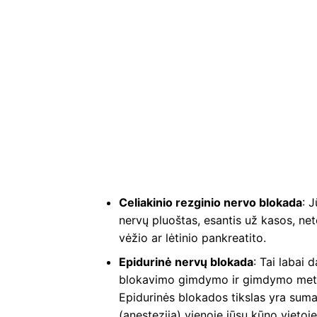
Celiakinio rezginio nervo blokada
: 
nervų pluoštas, esantis už kasos, net
vėžio ar lėtinio pankreatito.
Epidurinė nervų blokada
: Tai labai
blokavimo gimdymo ir gimdymo metu, 
Epidurinės blokados tikslas yra sum
(anesteziją) vienoje jūsų kūno vietoje