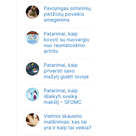
Pavojingas sintetinių
piktžolių poveikis
smegenims
Patarimai, kaip
kovoti su nuovargiu
nuo reumatoidinio
artrito
Patarimai, kaip
priversti savo
mažylį gulėti lovoje
Patarimai, kaip
išlaikyti sveiką
makštį – SFOMC
Vietinis skausmo
malšinimas: kas tai
yra ir kaip tai veikia?