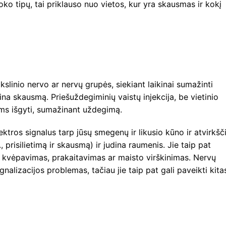
oko tipų, tai priklauso nuo vietos, kur yra skausmas ir kokį
ikslinio nervo ar nervų grupės, siekiant laikinai sumažinti
ina skausmą. Priešuždegiminių vaistų injekcija, be vietinio
vams išgyti, sumažinant uždegimą.
ektros signalus tarp jūsų smegenų ir likusio kūno ir atvirkšči
, prisilietimą ir skausmą) ir judina raumenis. Jie taip pat
ip kvėpavimas, prakaitavimas ar maisto virškinimas. Nervų
alizacijos problemas, tačiau jie taip pat gali paveikti kita