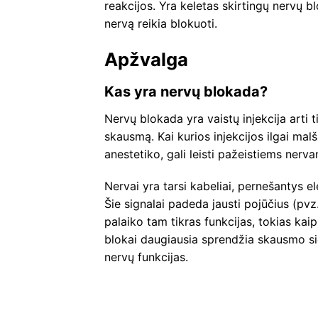
reakcijos. Yra keletas skirtingų nervų bl
nervą reikia blokuoti.
Apžvalga
Kas yra nervų blokada?
Nervų blokada yra vaistų injekcija arti t
skausmą. Kai kurios injekcijos ilgai malš
anestetiko, gali leisti pažeistiems ner
Nervai yra tarsi kabeliai, pernešantys el
Šie signalai padeda jausti pojūčius (pvz.
palaiko tam tikras funkcijas, tokias ka
blokai daugiausia sprendžia skausmo sign
nervų funkcijas.