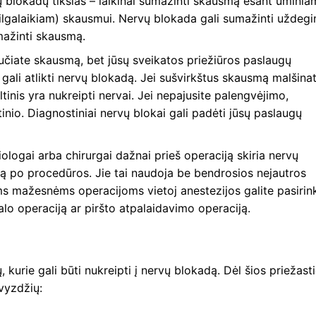
ų blokadų tikslas – laikinai sumažinti skausmą esant ūminia
(ilgalaikiam) skausmui. Nervų blokada gali sumažinti uždeg
umažinti skausmą.
jaučiate skausmą, bet jūsų sveikatos priežiūros paslaugų
is gali atlikti nervų blokadą. Jei sušvirkštus skausmą malšinat
tinis yra nukreipti nervai. Jei nepajusite palengvėjimo,
tinio. Diagnostiniai nervų blokai gali padėti jūsų paslaugų
iologai arba chirurgai dažnai prieš operaciją skiria nervų
ą po procedūros. Jie tai naudoja be bendrosios nejautros
s mažesnėms operacijoms vietoj anestezijos galite pasirink
lo operaciją ar piršto atpalaidavimo operaciją.
 kurie gali būti nukreipti į nervų blokadą. Dėl šios priežast
vyzdžių: