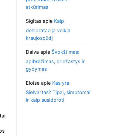
atkūrimas
Sigitas
apie
Kaip
dehidratacija veikia
kraujospūdį
Daiva
apie
Švokštimas:
apibrėžimas, priežastys ir
gydymas
Eloise
apie
Kas yra
Sielvartas? Tipai, simptomai
ir kaip susidoroti
tai
jos