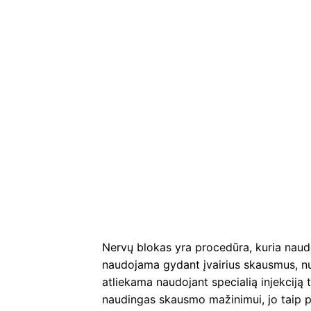
Nervų blokas yra procedūra, kuria naudo
naudojama gydant įvairius skausmus, n
atliekama naudojant specialią injekciją t
naudingas skausmo mažinimui, jo taip pat