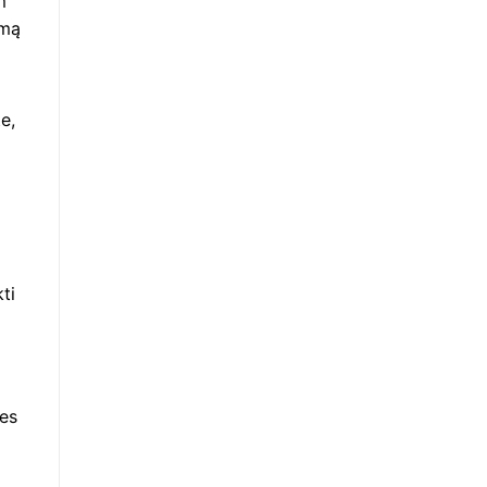
m
imą
e,
ti
ies