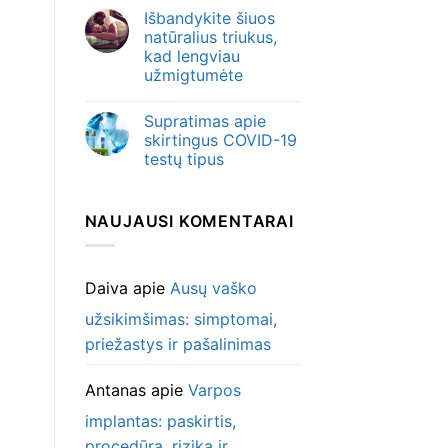
Išbandykite šiuos
natūralius triukus,
kad lengviau
užmigtumėte
Supratimas apie
skirtingus COVID-19
testų tipus
NAUJAUSI KOMENTARAI
Daiva
apie
Ausų vaško
užsikimšimas: simptomai,
priežastys ir pašalinimas
Antanas
apie
Varpos
implantas: paskirtis,
procedūra, rizika ir