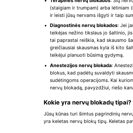
Terapinės nervų blokados
: Šių nerv
(staigiam ir trumpam) arba lėtiniam 
ir leisti jūsų nervams išgyti ir taip s
Diagnostinės nervų blokados
: Jei 
teikėjas nežino tikslaus jo šaltinio, j
tai paprastai reiškia, kad skausmo šal
greičiausiai skausmas kyla iš kito šal
teikėjui planuoti būsimą gydymą.
Anestezijos nervų blokada
: Anestez
blokus, kad padėtų suvaldyti skausm
sudėtingoms operacijoms. Kai kuriom
nervų blokadą, pavyzdžiui, riešo kana
Kokie yra nervų blokadų tipai?
Jūsų kūnas turi šimtus pagrindinių nervų,
yra keletas nervų blokų tipų. Keletas pa