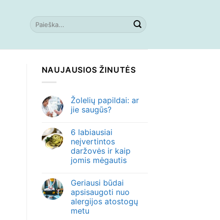
NAUJAUSIOS ŽINUTĖS
Žolelių papildai: ar
jie saugūs?
6 labiausiai
neįvertintos
daržovės ir kaip
jomis mėgautis
Geriausi būdai
apsisaugoti nuo
alergijos atostogų
metu