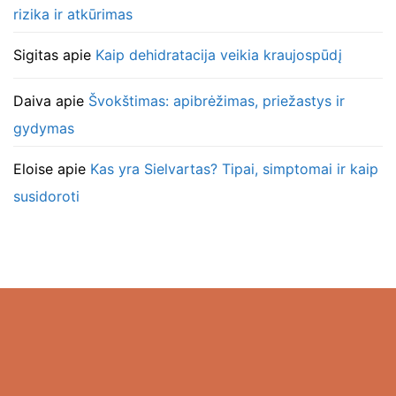
rizika ir atkūrimas
Sigitas
apie
Kaip dehidratacija veikia kraujospūdį
Daiva
apie
Švokštimas: apibrėžimas, priežastys ir
gydymas
Eloise
apie
Kas yra Sielvartas? Tipai, simptomai ir kaip
susidoroti