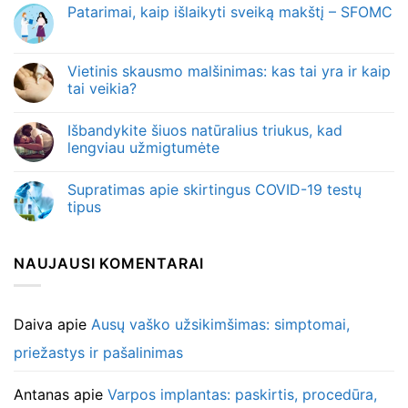
Patarimai, kaip išlaikyti sveiką makštį – SFOMC
Vietinis skausmo malšinimas: kas tai yra ir kaip
tai veikia?
Išbandykite šiuos natūralius triukus, kad
lengviau užmigtumėte
Supratimas apie skirtingus COVID-19 testų
tipus
NAUJAUSI KOMENTARAI
Daiva
apie
Ausų vaško užsikimšimas: simptomai,
priežastys ir pašalinimas
Antanas
apie
Varpos implantas: paskirtis, procedūra,