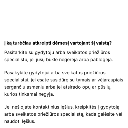
Į ką turėčiau atkreipti dėmesį vartojant šį vaistą?
Pasitarkite su gydytoju arba sveikatos priežiūros
specialistu, jei jūsų būklė negerėja arba pablogėja.
Pasakykite gydytojui arba sveikatos priežiūros
specialistui, jei esate susidūrę su tymais ar vėjaraupiais
sergančiu asmeniu arba jei atsirado opų ar pūslių,
kurios tinkamai negyja.
Jei nešiojate kontaktinius lęšius, kreipkitės į gydytoją
arba sveikatos priežiūros specialistą, kada galėsite vėl
naudoti lęšius.