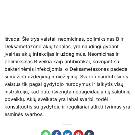
Išvada: Šie trys vaistai, neomicinas, polimiksinas B ir
Deksametazono akių tepalas, yra naudingi gydant
įvairias akių infekcijas ir uždegimus. Neomicinas ir
polimiksinas B veikia kaip antibiotikai, kovojant su
bakterinėmis infekcijomis, o Deksametazonas padeda
sumažinti uždegimą ir niežėjimą. Svarbu naudoti šiuos
vaistus tik pagal gydytojo nurodymus ir laikytis visų
instrukcijų, kad būtų išvengta nepageidaujamų šalutinių
poveikių. Akių sveikata yra labai svarbi, todėl
konsultuotis su gydytoju ir reguliariai atlikti tyrimus yra
esminės svarbos.