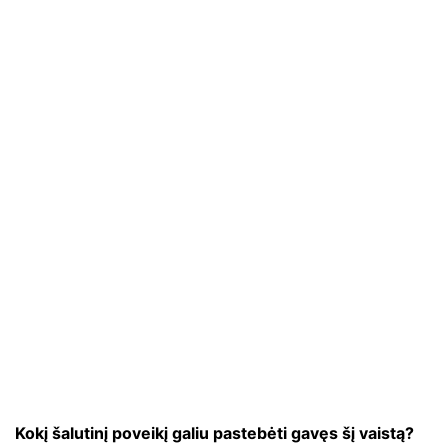
Kokį šalutinį poveikį galiu pastebėti gavęs šį vaistą?