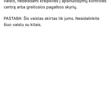
vaisto, nedelsdami kreipkitės į apsinuodijimų kontrolės
centrą arba greitosios pagalbos skyrių.
PASTABA: Šis vaistas skirtas tik jums. Nesidalinkite
šiuo vaistu su kitais.