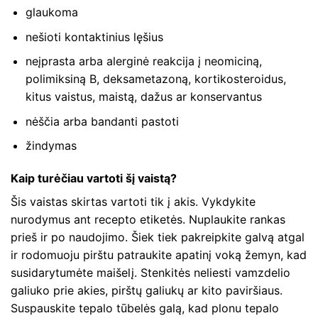
glaukoma
nešioti kontaktinius lęšius
neįprasta arba alerginė reakcija į neomiciną,
polimiksiną B, deksametazoną, kortikosteroidus,
kitus vaistus, maistą, dažus ar konservantus
nėščia arba bandanti pastoti
žindymas
Kaip turėčiau vartoti šį vaistą?
Šis vaistas skirtas vartoti tik į akis. Vykdykite
nurodymus ant recepto etiketės. Nuplaukite rankas
prieš ir po naudojimo. Šiek tiek pakreipkite galvą atgal
ir rodomuoju pirštu patraukite apatinį voką žemyn, kad
susidarytumėte maišelį. Stenkitės neliesti vamzdelio
galiuko prie akies, pirštų galiukų ar kito paviršiaus.
Suspauskite tepalo tūbelės galą, kad plonu tepalo