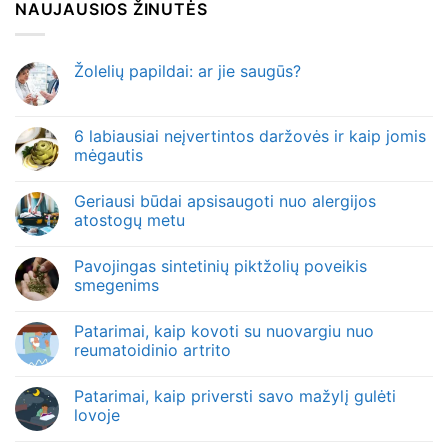
NAUJAUSIOS ŽINUTĖS
Žolelių papildai: ar jie saugūs?
6 labiausiai neįvertintos daržovės ir kaip jomis
mėgautis
Geriausi būdai apsisaugoti nuo alergijos
atostogų metu
Pavojingas sintetinių piktžolių poveikis
smegenims
Patarimai, kaip kovoti su nuovargiu nuo
reumatoidinio artrito
Patarimai, kaip priversti savo mažylį gulėti
lovoje