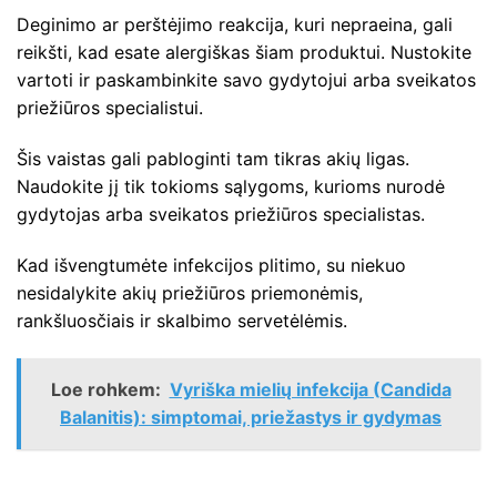
Deginimo ar perštėjimo reakcija, kuri nepraeina, gali
reikšti, kad esate alergiškas šiam produktui. Nustokite
vartoti ir paskambinkite savo gydytojui arba sveikatos
priežiūros specialistui.
Šis vaistas gali pabloginti tam tikras akių ligas.
Naudokite jį tik tokioms sąlygoms, kurioms nurodė
gydytojas arba sveikatos priežiūros specialistas.
Kad išvengtumėte infekcijos plitimo, su niekuo
nesidalykite akių priežiūros priemonėmis,
rankšluosčiais ir skalbimo servetėlėmis.
Loe rohkem:
Vyriška mielių infekcija (Candida
Balanitis): simptomai, priežastys ir gydymas