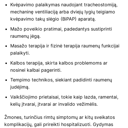
Kvėpavimo palaikymas naudojant tracheostomiją,
mechaninę ventiliaciją arba dviejų lygių teigiamo
kvėpavimo takų slėgio (BiPAP) aparatą.
Mažo poveikio pratimai, padedantys sustiprinti
raumenų jėgą.
Masažo terapija ir fizinė terapija raumenų funkcijai
palaikyti.
Kalbos terapija, skirta kalbos problemoms ar
nosinei kalbai pagerinti.
Tempimo technikos, siekiant padidinti raumenų
judėjimą.
Vaikščiojimo prietaisai, tokie kaip lazda, ramentai,
kelių įtvarai, įtvarai ar invalido vežimėlis.
Žmones, turinčius rimtų simptomų ar kitų sveikatos
komplikacijų, gali prireikti hospitalizuoti. Gydymas