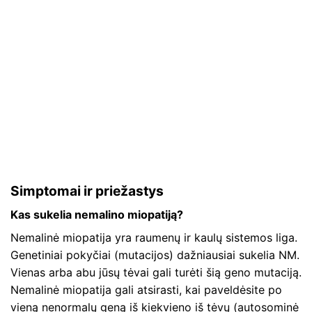
Simptomai ir priežastys
Kas sukelia nemalino miopatiją?
Nemalinė miopatija yra raumenų ir kaulų sistemos liga.
Genetiniai pokyčiai (mutacijos) dažniausiai sukelia NM.
Vienas arba abu jūsų tėvai gali turėti šią geno mutaciją.
Nemalinė miopatija gali atsirasti, kai paveldėsite po
vieną nenormalų geną iš kiekvieno iš tėvų (autosominė