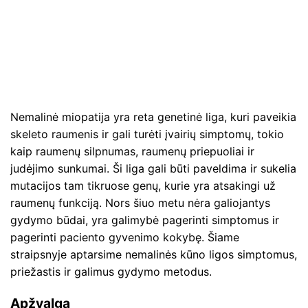
Nemalinė miopatija yra reta genetinė liga, kuri paveikia
skeleto raumenis ir gali turėti įvairių simptomų, tokio
kaip raumenų silpnumas, raumenų priepuoliai ir
judėjimo sunkumai. Ši liga gali būti paveldima ir sukelia
mutacijos tam tikruose genų, kurie yra atsakingi už
raumenų funkciją. Nors šiuo metu nėra galiojantys
gydymo būdai, yra galimybė pagerinti simptomus ir
pagerinti paciento gyvenimo kokybę. Šiame
straipsnyje aptarsime nemalinės kūno ligos simptomus,
priežastis ir galimus gydymo metodus.
Apžvalga