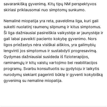
savarankišką gyvenimą. Kitų tipų NM perspektyvos
skiriasi priklausomai nuo simptomų sunkumo.
Nemalinė miopatija yra reta, paveldima liga, kuri gali
sukelti nuolatinį raumenų silpnumą ir kitus simptomus.
Ši liga dažniausiai pasireiškia vaikystėje ar jaunystėje ir
gali labai paveikti paciento kokybę gyvenimo. Nors
ligos priežastys nėra visiškai aiškios, yra galimybių
lengvinti jos simptomus ir sustabdyti progresavimą.
Gydymas dažniausiai susideda iš fizioterapijos,
raminamųjų ir kitų vaistų vartojimo bei reabilitacijos
programų. Svarbu konsultuotis su gydytoju ir laikytis
nurodymų siekiant pagerinti būklę ir gyventi kokybišką
gyvenimą su nemaline miopatija.