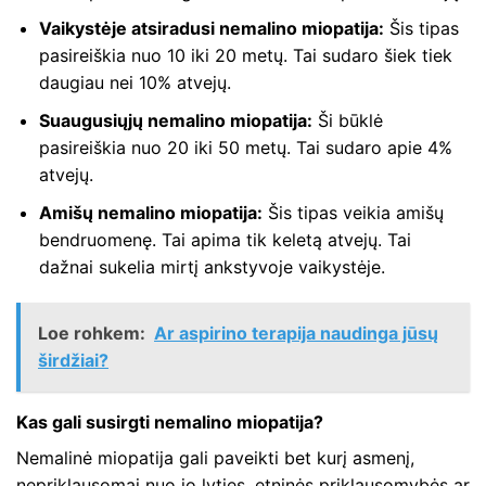
Vaikystėje atsiradusi nemalino miopatija:
Šis tipas
pasireiškia nuo 10 iki 20 metų. Tai sudaro šiek tiek
daugiau nei 10% atvejų.
Suaugusiųjų nemalino miopatija:
Ši būklė
pasireiškia nuo 20 iki 50 metų. Tai sudaro apie 4%
atvejų.
Amišų nemalino miopatija:
Šis tipas veikia amišų
bendruomenę. Tai apima tik keletą atvejų. Tai
dažnai sukelia mirtį ankstyvoje vaikystėje.
Loe rohkem:
Ar aspirino terapija naudinga jūsų
širdžiai?
Kas gali susirgti nemalino miopatija?
Nemalinė miopatija gali paveikti bet kurį asmenį,
nepriklausomai nuo jo lyties, etninės priklausomybės ar