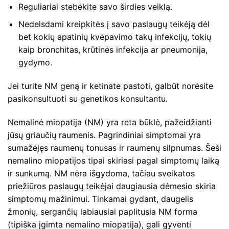
Reguliariai stebėkite savo širdies veiklą.
Nedelsdami kreipkitės į savo paslaugų teikėją dėl
bet kokių apatinių kvėpavimo takų infekcijų, tokių
kaip bronchitas, krūtinės infekcija ar pneumonija,
gydymo.
Jei turite NM geną ir ketinate pastoti, galbūt norėsite
pasikonsultuoti su genetikos konsultantu.
Nemalinė miopatija (NM) yra reta būklė, pažeidžianti
jūsų griaučių raumenis. Pagrindiniai simptomai yra
sumažėjęs raumenų tonusas ir raumenų silpnumas. Šeši
nemalino miopatijos tipai skiriasi pagal simptomų laiką
ir sunkumą. NM nėra išgydoma, tačiau sveikatos
priežiūros paslaugų teikėjai daugiausia dėmesio skiria
simptomų mažinimui. Tinkamai gydant, daugelis
žmonių, sergančių labiausiai paplitusia NM forma
(tipiška įgimta nemalino miopatija), gali gyventi