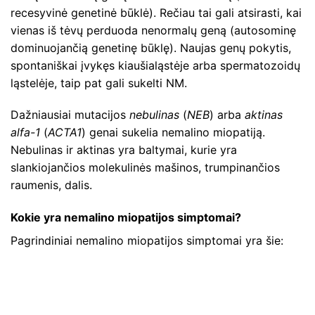
recesyvinė genetinė būklė). Rečiau tai gali atsirasti, kai
vienas iš tėvų perduoda nenormalų geną (autosominę
dominuojančią genetinę būklę). Naujas genų pokytis,
spontaniškai įvykęs kiaušialąstėje arba spermatozoidų
ląstelėje, taip pat gali sukelti NM.
Dažniausiai mutacijos
nebulinas
(
NEB
) arba
aktinas
alfa-1
(
ACTA1
) genai sukelia nemalino miopatiją.
Nebulinas ir aktinas yra baltymai, kurie yra
slankiojančios molekulinės mašinos, trumpinančios
raumenis, dalis.
Kokie yra nemalino miopatijos simptomai?
Pagrindiniai nemalino miopatijos simptomai yra šie: