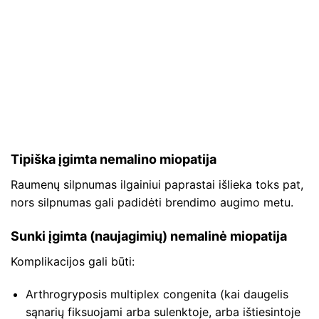
Tipiška įgimta nemalino miopatija
Raumenų silpnumas ilgainiui paprastai išlieka toks pat,
nors silpnumas gali padidėti brendimo augimo metu.
Sunki įgimta (naujagimių) nemalinė miopatija
Komplikacijos gali būti:
Arthrogryposis multiplex congenita (kai daugelis
sąnarių fiksuojami arba sulenktoje, arba ištiesintoje