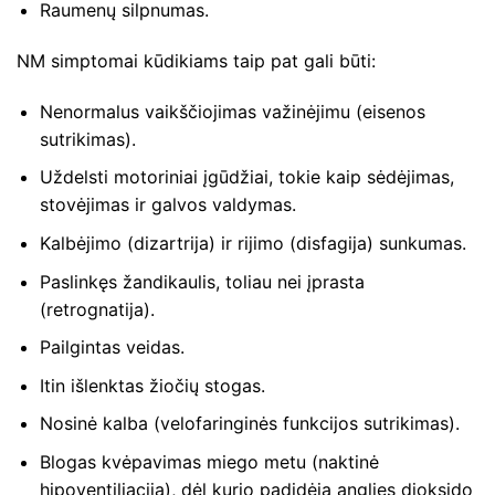
Raumenų silpnumas.
NM simptomai kūdikiams taip pat gali būti:
Nenormalus vaikščiojimas važinėjimu (eisenos
sutrikimas).
Uždelsti motoriniai įgūdžiai, tokie kaip sėdėjimas,
stovėjimas ir galvos valdymas.
Kalbėjimo (dizartrija) ir rijimo (disfagija) sunkumas.
Paslinkęs žandikaulis, toliau nei įprasta
(retrognatija).
Pailgintas veidas.
Itin išlenktas žiočių stogas.
Nosinė kalba (velofaringinės funkcijos sutrikimas).
Blogas kvėpavimas miego metu (naktinė
hipoventiliacija), dėl kurio padidėja anglies dioksido