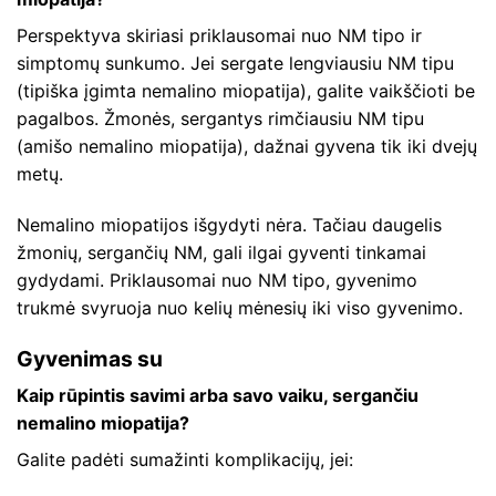
Perspektyva skiriasi priklausomai nuo NM tipo ir
simptomų sunkumo. Jei sergate lengviausiu NM tipu
(tipiška įgimta nemalino miopatija), galite vaikščioti be
pagalbos. Žmonės, sergantys rimčiausiu NM tipu
(amišo nemalino miopatija), dažnai gyvena tik iki dvejų
metų.
Nemalino miopatijos išgydyti nėra. Tačiau daugelis
žmonių, sergančių NM, gali ilgai gyventi tinkamai
gydydami. Priklausomai nuo NM tipo, gyvenimo
trukmė svyruoja nuo kelių mėnesių iki viso gyvenimo.
Gyvenimas su
Kaip rūpintis savimi arba savo vaiku, sergančiu
nemalino miopatija?
Galite padėti sumažinti komplikacijų, jei: