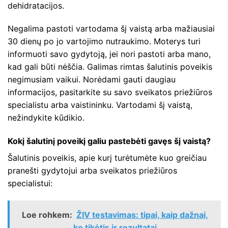
dehidratacijos.
Negalima pastoti vartodama šį vaistą arba mažiausiai
30 dienų po jo vartojimo nutraukimo. Moterys turi
informuoti savo gydytoją, jei nori pastoti arba mano,
kad gali būti nėščia. Galimas rimtas šalutinis poveikis
negimusiam vaikui. Norėdami gauti daugiau
informacijos, pasitarkite su savo sveikatos priežiūros
specialistu arba vaistininku. Vartodami šį vaistą,
nežindykite kūdikio.
Kokį šalutinį poveikį galiu pastebėti gavęs šį vaistą?
Šalutinis poveikis, apie kurį turėtumėte kuo greičiau
pranešti gydytojui arba sveikatos priežiūros
specialistui:
Loe rohkem:
ŽIV testavimas: tipai, kaip dažnai,
ko tikėtis ir rezultatai