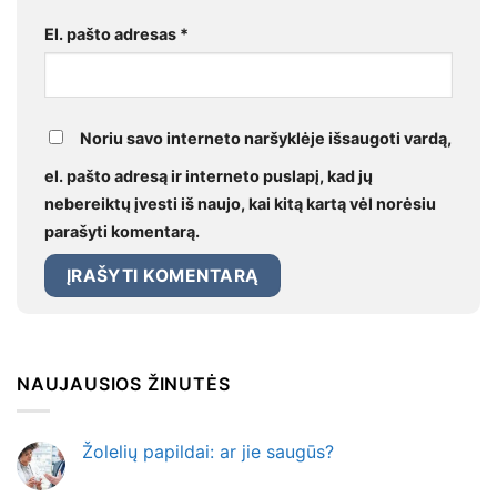
El. pašto adresas
*
Noriu savo interneto naršyklėje išsaugoti vardą,
el. pašto adresą ir interneto puslapį, kad jų
nebereiktų įvesti iš naujo, kai kitą kartą vėl norėsiu
parašyti komentarą.
NAUJAUSIOS ŽINUTĖS
Žolelių papildai: ar jie saugūs?