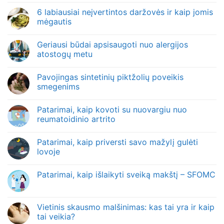
6 labiausiai neįvertintos daržovės ir kaip jomis
mėgautis
Geriausi būdai apsisaugoti nuo alergijos
atostogų metu
Pavojingas sintetinių piktžolių poveikis
smegenims
Patarimai, kaip kovoti su nuovargiu nuo
reumatoidinio artrito
Patarimai, kaip priversti savo mažylį gulėti
lovoje
Patarimai, kaip išlaikyti sveiką makštį – SFOMC
Vietinis skausmo malšinimas: kas tai yra ir kaip
tai veikia?