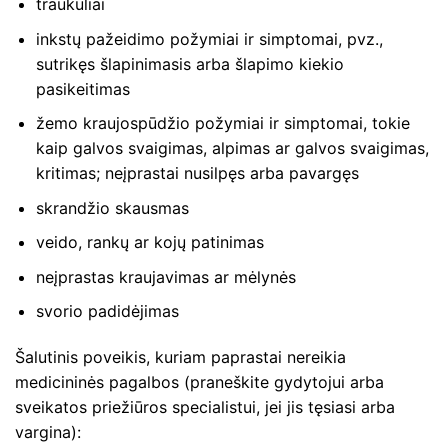
traukuliai
inkstų pažeidimo požymiai ir simptomai, pvz.,
sutrikęs šlapinimasis arba šlapimo kiekio
pasikeitimas
žemo kraujospūdžio požymiai ir simptomai, tokie
kaip galvos svaigimas, alpimas ar galvos svaigimas,
kritimas; neįprastai nusilpęs arba pavargęs
skrandžio skausmas
veido, rankų ar kojų patinimas
neįprastas kraujavimas ar mėlynės
svorio padidėjimas
Šalutinis poveikis, kuriam paprastai nereikia
medicininės pagalbos (praneškite gydytojui arba
sveikatos priežiūros specialistui, jei jis tęsiasi arba
vargina):