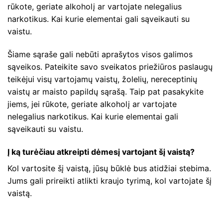
rūkote, geriate alkoholį ar vartojate nelegalius
narkotikus. Kai kurie elementai gali sąveikauti su
vaistu.
Šiame sąraše gali nebūti aprašytos visos galimos
sąveikos. Pateikite savo sveikatos priežiūros paslaugų
teikėjui visų vartojamų vaistų, žolelių, nereceptinių
vaistų ar maisto papildų sąrašą. Taip pat pasakykite
jiems, jei rūkote, geriate alkoholį ar vartojate
nelegalius narkotikus. Kai kurie elementai gali
sąveikauti su vaistu.
Į ką turėčiau atkreipti dėmesį vartojant šį vaistą?
Kol vartosite šį vaistą, jūsų būklė bus atidžiai stebima.
Jums gali prireikti atlikti kraujo tyrimą, kol vartojate šį
vaistą.