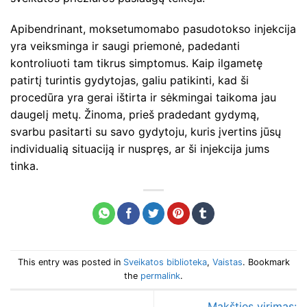
Apibendrinant, moksetumomabo pasudotokso injekcija
yra veiksminga ir saugi priemonė, padedanti
kontroliuoti tam tikrus simptomus. Kaip ilgametę
patirtį turintis gydytojas, galiu patikinti, kad ši
procedūra yra gerai ištirta ir sėkmingai taikoma jau
daugelį metų. Žinoma, prieš pradedant gydymą,
svarbu pasitarti su savo gydytoju, kuris įvertins jūsų
individualią situaciją ir nuspręs, ar ši injekcija jums
tinka.
This entry was posted in
Sveikatos biblioteka
,
Vaistas
. Bookmark
the
permalink
.
Makšties virimas: