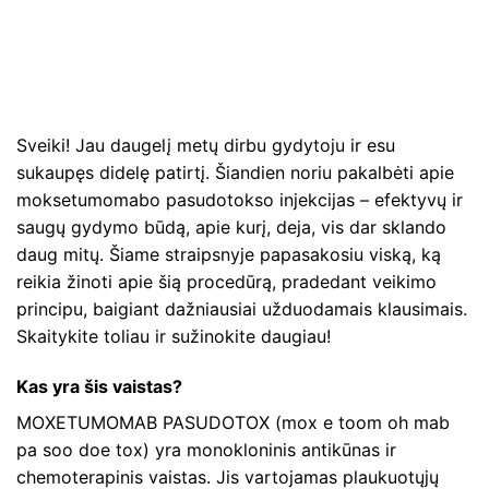
Sveiki! Jau daugelį metų dirbu gydytoju ir esu
sukaupęs didelę patirtį. Šiandien noriu pakalbėti apie
moksetumomabo pasudotokso injekcijas – efektyvų ir
saugų gydymo būdą, apie kurį, deja, vis dar sklando
daug mitų. Šiame straipsnyje papasakosiu viską, ką
reikia žinoti apie šią procedūrą, pradedant veikimo
principu, baigiant dažniausiai užduodamais klausimais.
Skaitykite toliau ir sužinokite daugiau!
Kas yra šis vaistas?
MOXETUMOMAB PASUDOTOX (mox e toom oh mab
pa soo doe tox) yra monokloninis antikūnas ir
chemoterapinis vaistas. Jis vartojamas plaukuotųjų