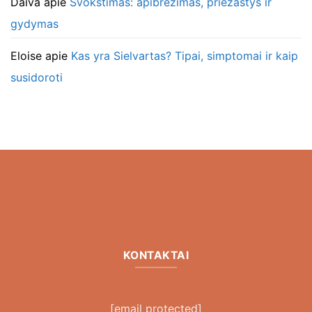
Daiva
apie
Švokštimas: apibrėžimas, priežastys ir
gydymas
Eloise
apie
Kas yra Sielvartas? Tipai, simptomai ir kaip
susidoroti
KONTAKTAI
[email protected]