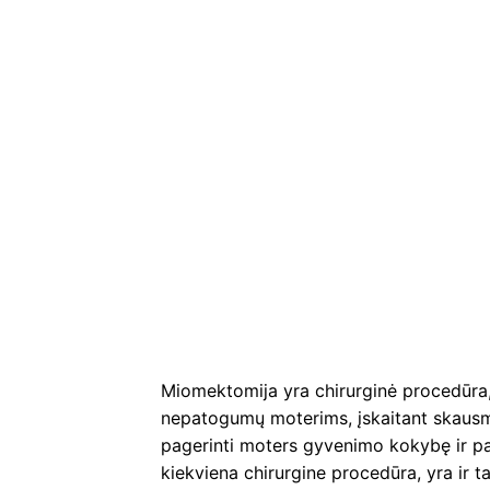
Miomektomija yra chirurginė procedūra, 
nepatogumų moterims, įskaitant skausmą
pagerinti moters gyvenimo kokybę ir padė
kiekviena chirurgine procedūra, yra ir ta