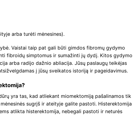
tyje arba turėti mėnesines).
ybė. Vaistai taip pat gali būti gimdos fibromų gydymo
nti fibroidų simptomus ir sumažinti jų dydį. Kitos gydymo
ija arba radijo dažnio abliacija. Jūsų paslaugų teikėjas
ižvelgdamas į jūsų sveikatos istoriją ir pageidavimus.
rektomija?
dūrų yra tas, kad atliekant miomektomiją pašalinamos tik
mėnesinės sugrįš ir ateityje galite pastoti. Histerektomija
ms atlikta histerektomija, nebegali pastoti ir neturės