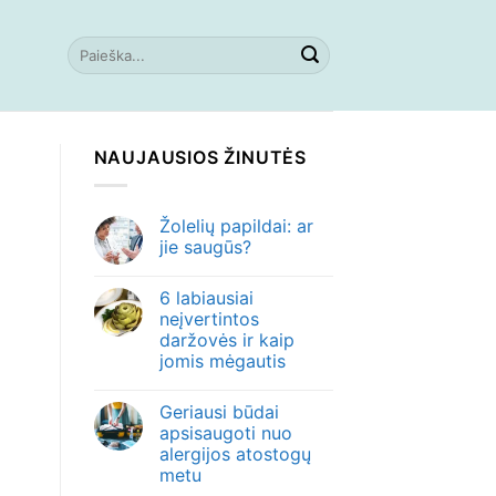
NAUJAUSIOS ŽINUTĖS
Žolelių papildai: ar
jie saugūs?
6 labiausiai
neįvertintos
daržovės ir kaip
jomis mėgautis
Geriausi būdai
apsisaugoti nuo
alergijos atostogų
metu