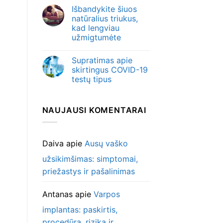
Išbandykite šiuos
natūralius triukus,
kad lengviau
užmigtumėte
Supratimas apie
skirtingus COVID-19
testų tipus
NAUJAUSI KOMENTARAI
Daiva
apie
Ausų vaško
užsikimšimas: simptomai,
priežastys ir pašalinimas
Antanas
apie
Varpos
implantas: paskirtis,
procedūra, rizika ir