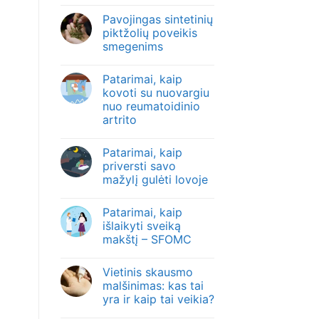
Pavojingas sintetinių
piktžolių poveikis
smegenims
Patarimai, kaip
kovoti su nuovargiu
nuo reumatoidinio
artrito
Patarimai, kaip
priversti savo
mažylį gulėti lovoje
Patarimai, kaip
išlaikyti sveiką
makštį – SFOMC
Vietinis skausmo
malšinimas: kas tai
yra ir kaip tai veikia?