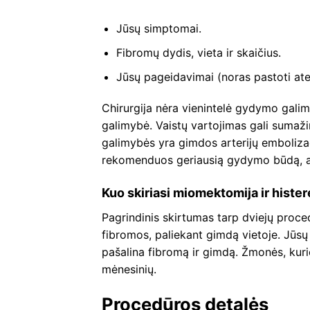
Jūsų simptomai.
Fibromų dydis, vieta ir skaičius.
Jūsų pageidavimai (noras pastoti atei
Chirurgija nėra vienintelė gydymo galim
galimybė. Vaistų vartojimas gali sumaži
galimybės yra gimdos arterijų embolizac
rekomenduos geriausią gydymo būdą, ats
Kuo skiriasi miomektomija ir histe
Pagrindinis skirtumas tarp dviejų proce
fibromos, paliekant gimdą vietoje. Jūsų 
pašalina fibromą ir gimdą. Žmonės, kurie
mėnesinių.
Procedūros detalės