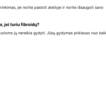
nkimas, jei norite pastoti ateityje ir norite išsaugoti savo
jei turiu fibroidų?
urioms jų nereikia gydyti. Jūsų gydymas priklauso nuo keli