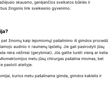
ažėjusio skausmo, gerėjančios sveikatos būklės ir
rbus žingsnis link sveikesnio gyvenimo.
ija?
 pat žinomų kaip lejomiomų) pašalinimo iš gimdos procedū
amojo audinio ir raumenų ląstelių. Jie gali pasirodyti jūsų
da nėra vėžiniai (gerybiniai). Jūs galite turėti vieną ar kelia
o. Miomektomijos metu jūsų chirurgas pašalina miomas, bet
 pastoti ateityje.
mijai, kurios metu pašalinama gimda, gimdos kaklelis ir