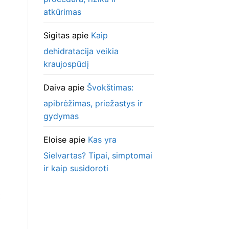
atkūrimas
Sigitas
apie
Kaip
dehidratacija veikia
kraujospūdį
Daiva
apie
Švokštimas:
apibrėžimas, priežastys ir
gydymas
Eloise
apie
Kas yra
Sielvartas? Tipai, simptomai
ir kaip susidoroti
t