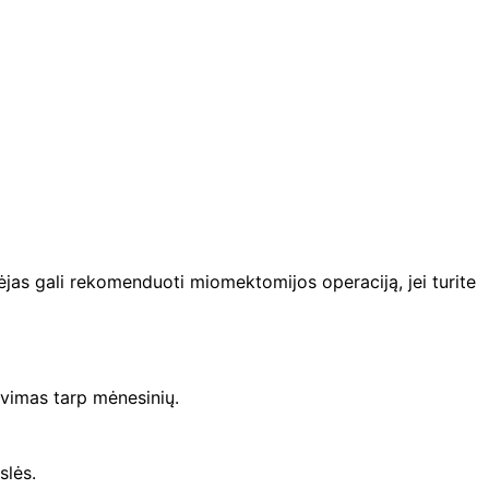
ėjas gali rekomenduoti miomektomijos operaciją, jei turite
avimas tarp mėnesinių.
slės.