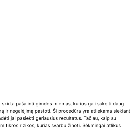
skirta pašalinti gimdos miomas, kurios gali sukelti daug
 ir negalėjimą pastoti. Ši procedūra yra atliekama siekian
ti jai pasiekti geriausius rezultatus. Tačiau, kaip su
m tikros rizikos, kurias svarbu žinoti. Sėkmingai atlikus