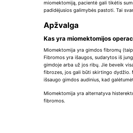
miomektomiją, pacientė gali tikėtis sum
padidėjusios galimybės pastoti. Tai sva
Apžvalga
Kas yra miomektomijos operac
Miomektomija yra gimdos fibromų (taip
Fibromos yra išaugos, sudarytos iš jungi
gimdoje arba už jos ribų. Jie beveik visa
fibrozes, jos gali būti skirtingo dydži
išsaugo gimdos audinius, kad galėtumėte
Miomektomija yra alternatyva histerekto
fibromos.