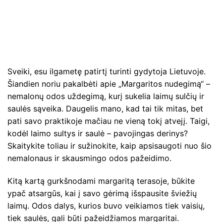
Sveiki, esu ilgametę patirtį turinti gydytoja Lietuvoje.
Šiandien noriu pakalbėti apie „Margaritos nudegimą“ –
nemalonų odos uždegimą, kurį sukelia laimų sulčių ir
saulės sąveika. Daugelis mano, kad tai tik mitas, bet
pati savo praktikoje mačiau ne vieną tokį atvejį. Taigi,
kodėl laimo sultys ir saulė – pavojingas derinys?
Skaitykite toliau ir sužinokite, kaip apsisaugoti nuo šio
nemalonaus ir skausmingo odos pažeidimo.
Kitą kartą gurkšnodami margaritą terasoje, būkite
ypač atsargūs, kai į savo gėrimą išspausite šviežių
laimų. Odos dalys, kurios buvo veikiamos tiek vaisių,
tiek saulės, gali būti pažeidžiamos margaritai.