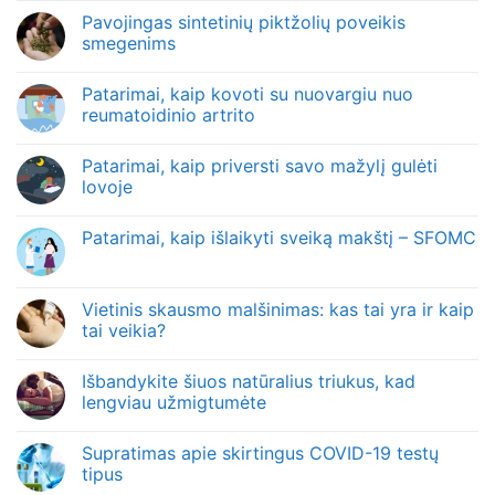
Pavojingas sintetinių piktžolių poveikis
smegenims
Patarimai, kaip kovoti su nuovargiu nuo
reumatoidinio artrito
Patarimai, kaip priversti savo mažylį gulėti
lovoje
Patarimai, kaip išlaikyti sveiką makštį – SFOMC
Vietinis skausmo malšinimas: kas tai yra ir kaip
tai veikia?
Išbandykite šiuos natūralius triukus, kad
lengviau užmigtumėte
Supratimas apie skirtingus COVID-19 testų
tipus