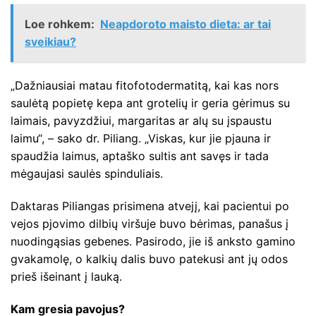
Loe rohkem:
Neapdoroto maisto dieta: ar tai
sveikiau?
„Dažniausiai matau fitofotodermatitą, kai kas nors
saulėtą popietę kepa ant grotelių ir geria gėrimus su
laimais, pavyzdžiui, margaritas ar alų su įspaustu
laimu“, – sako dr. Piliang. „Viskas, kur jie pjauna ir
spaudžia laimus, aptaško sultis ant savęs ir tada
mėgaujasi saulės spinduliais.
Daktaras Piliangas prisimena atvejį, kai pacientui po
vejos pjovimo dilbių viršuje buvo bėrimas, panašus į
nuodingąsias gebenes. Pasirodo, jie iš anksto gamino
gvakamolę, o kalkių dalis buvo patekusi ant jų odos
prieš išeinant į lauką.
Kam gresia pavojus?