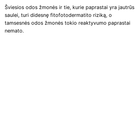
Šviesios odos žmonės ir tie, kurie paprastai yra jautrūs
saulei, turi didesnę fitofotodermatito riziką, o
tamsesnės odos žmonės tokio reaktyvumo paprastai
nemato.