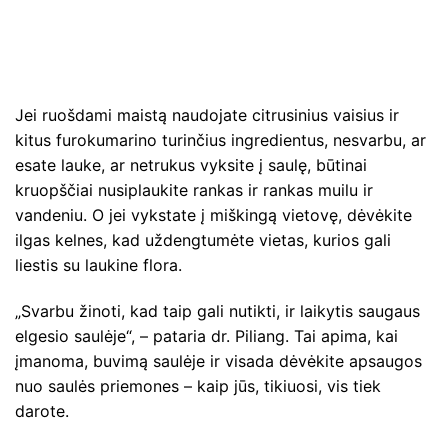
Jei ruošdami maistą naudojate citrusinius vaisius ir
kitus furokumarino turinčius ingredientus, nesvarbu, ar
esate lauke, ar netrukus vyksite į saulę, būtinai
kruopščiai nusiplaukite rankas ir rankas muilu ir
vandeniu. O jei vykstate į miškingą vietovę, dėvėkite
ilgas kelnes, kad uždengtumėte vietas, kurios gali
liestis su laukine flora.
„Svarbu žinoti, kad taip gali nutikti, ir laikytis saugaus
elgesio saulėje“, – pataria dr. Piliang. Tai apima, kai
įmanoma, buvimą saulėje ir visada dėvėkite apsaugos
nuo saulės priemones – kaip jūs, tikiuosi, vis tiek
darote.