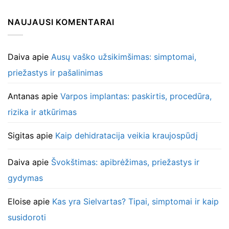
NAUJAUSI KOMENTARAI
Daiva
apie
Ausų vaško užsikimšimas: simptomai,
priežastys ir pašalinimas
Antanas
apie
Varpos implantas: paskirtis, procedūra,
rizika ir atkūrimas
Sigitas
apie
Kaip dehidratacija veikia kraujospūdį
Daiva
apie
Švokštimas: apibrėžimas, priežastys ir
gydymas
Eloise
apie
Kas yra Sielvartas? Tipai, simptomai ir kaip
susidoroti