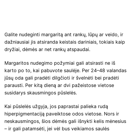
Galite nudeginti margaritą ant rankų, lūpų ar veido, ir
dažniausiai jis atsiranda keistais dariniais, tokiais kaip
dryžiai, dėmės ar net rankų atspaudai.
Margaritos nudegimo požymiai gali atsirasti ne iš
karto po to, kai pabuvote saulėje. Per 24–48 valandas
jūsų oda gali pradėti dilgčioti ir švelnėti bei pradėti
parausti. Per kitą dieną ar dvi pažeistose vietose
susidarys skausmingos pūslelės.
Kai pūslelės užgyja, jos paprastai palieka rudą
hiperpigmentaciją paveiktose odos vietose. Nors ir
neskausmingos, šios dėmės gali išnykti kelis mėnesius
– ir gali patamsėti, jei vėl bus veikiamos saulės