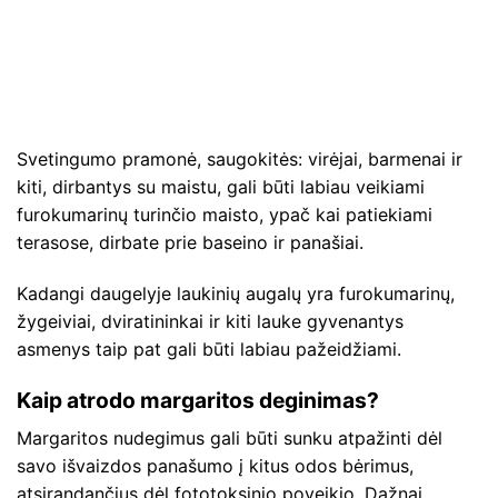
Svetingumo pramonė, saugokitės: virėjai, barmenai ir
kiti, dirbantys su maistu, gali būti labiau veikiami
furokumarinų turinčio maisto, ypač kai patiekiami
terasose, dirbate prie baseino ir panašiai.
Kadangi daugelyje laukinių augalų yra furokumarinų,
žygeiviai, dviratininkai ir kiti lauke gyvenantys
asmenys taip pat gali būti labiau pažeidžiami.
Kaip atrodo margaritos deginimas?
Margaritos nudegimus gali būti sunku atpažinti dėl
savo išvaizdos panašumo į kitus odos bėrimus,
atsirandančius dėl fototoksinio poveikio. Dažnai