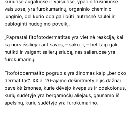
kuriuose augaluose ir vaisiuose, ypač citrusiniuose
vaisiuose, yra furokumarinų, organinio cheminio
junginio, dėl kurio oda gali būti jautresnė saulei ir
pabloginti nudegimo poveikį.
„Paprastai fitofotodermatitas yra vietinė reakcija, kai
ką nors išsiliejai ant savęs, – sako ji, – bet taip gali
nutikti ir valgant salierų sriubą, nes salieruose yra
furokumarinų.
Fitofotodermatito pogrupis yra žinomas kaip „berloko
dermatitas“. XX a. 20-ajame dešimtmetyje jis dažnai
paveikė žmones, kurie dėvėjo kvepalus ir odekolonus,
kurių sudėtyje yra bergamočių aliejaus, gaunamo iš
apelsinų, kurių sudėtyje yra furokumarino.