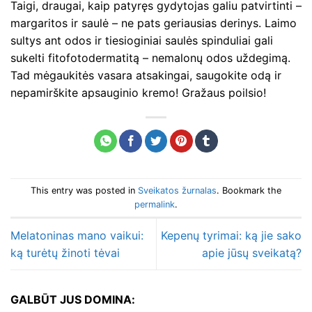
Taigi, draugai, kaip patyręs gydytojas galiu patvirtinti –
margaritos ir saulė – ne pats geriausias derinys. Laimo
sultys ant odos ir tiesioginiai saulės spinduliai gali
sukelti fitofotodermatitą – nemalonų odos uždegimą.
Tad mėgaukitės vasara atsakingai, saugokite odą ir
nepamirškite apsauginio kremo! Gražaus poilsio!
This entry was posted in
Sveikatos žurnalas
. Bookmark the
permalink
.
Melatoninas mano vaikui:
Kepenų tyrimai: ką jie sako
ką turėtų žinoti tėvai
apie jūsų sveikatą?
GALBŪT JUS DOMINA: