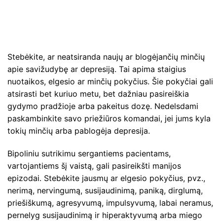
Stebėkite, ar neatsiranda naujų ar blogėjančių minčių
apie savižudybę ar depresiją. Tai apima staigius
nuotaikos, elgesio ar minčių pokyčius. Šie pokyčiai gali
atsirasti bet kuriuo metu, bet dažniau pasireiškia
gydymo pradžioje arba pakeitus dozę. Nedelsdami
paskambinkite savo priežiūros komandai, jei jums kyla
tokių minčių arba pablogėja depresija.
Bipoliniu sutrikimu sergantiems pacientams,
vartojantiems šį vaistą, gali pasireikšti manijos
epizodai. Stebėkite jausmų ar elgesio pokyčius, pvz.,
nerimą, nervingumą, susijaudinimą, paniką, dirglumą,
priešiškumą, agresyvumą, impulsyvumą, labai neramus,
pernelyg susijaudinimą ir hiperaktyvumą arba miego