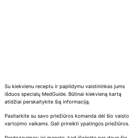
Su kiekvienu receptu ir papildymu vaistininkas jums
išduos specialų MedGuide. Būtinai kiekvieną kartą
atidžiai perskaitykite šią informaciją.
Pasitarkite su savo priežiūros komanda dėl šio vaisto
vartojimo vaikams. Gali prireikti ypatingos priežiūros.
Perdozavimas: jei manote, kad išgėrėte per daug šio