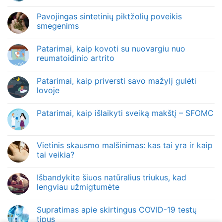
Pavojingas sintetinių piktžolių poveikis
smegenims
Patarimai, kaip kovoti su nuovargiu nuo
reumatoidinio artrito
Patarimai, kaip priversti savo mažylį gulėti
lovoje
Patarimai, kaip išlaikyti sveiką makštį – SFOMC
Vietinis skausmo malšinimas: kas tai yra ir kaip
tai veikia?
Išbandykite šiuos natūralius triukus, kad
lengviau užmigtumėte
Supratimas apie skirtingus COVID-19 testų
tipus