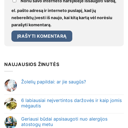
Noriu savo interneto naršyklėje išsaugoti vardą,
el. pašto adresą ir interneto puslapį, kad jų
nebereiktų įvesti iš naujo, kai kitą kartą vėl norėsiu
parašyti komentarą.
NAUJAUSIOS ŽINUTĖS
Žolelių papildai: ar jie saugūs?
6 labiausiai neįvertintos daržovės ir kaip jomis
mėgautis
Geriausi būdai apsisaugoti nuo alergijos
atostogų metu