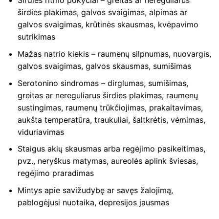
Širdies ritmo pokyčiai – greitas ar nereguliarus
širdies plakimas, galvos svaigimas, alpimas ar
galvos svaigimas, krūtinės skausmas, kvėpavimo
sutrikimas
Mažas natrio kiekis – raumenų silpnumas, nuovargis,
galvos svaigimas, galvos skausmas, sumišimas
Serotonino sindromas – dirglumas, sumišimas,
greitas ar nereguliarus širdies plakimas, raumenų
sustingimas, raumenų trūkčiojimas, prakaitavimas,
aukšta temperatūra, traukuliai, šaltkrėtis, vėmimas,
viduriavimas
Staigus akių skausmas arba regėjimo pasikeitimas,
pvz., neryškus matymas, aureolės aplink šviesas,
regėjimo praradimas
Mintys apie savižudybę ar savęs žalojimą,
pablogėjusi nuotaika, depresijos jausmas