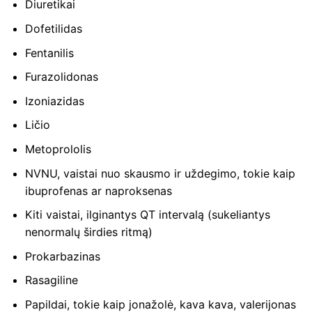
Diuretikai
Dofetilidas
Fentanilis
Furazolidonas
Izoniazidas
Ličio
Metoprololis
NVNU, vaistai nuo skausmo ir uždegimo, tokie kaip
ibuprofenas ar naproksenas
Kiti vaistai, ilginantys QT intervalą (sukeliantys
nenormalų širdies ritmą)
Prokarbazinas
Rasagiline
Papildai, tokie kaip jonažolė, kava kava, valerijonas