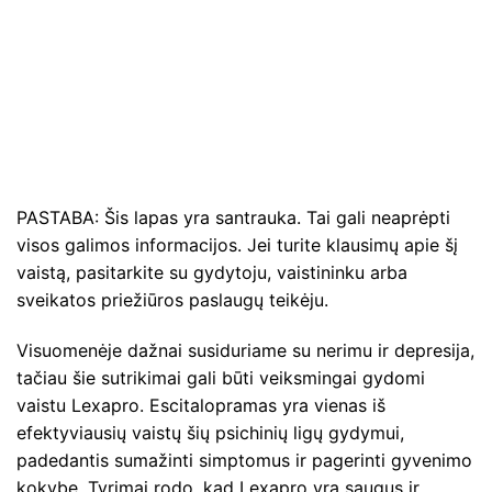
PASTABA: Šis lapas yra santrauka. Tai gali neaprėpti
visos galimos informacijos. Jei turite klausimų apie šį
vaistą, pasitarkite su gydytoju, vaistininku arba
sveikatos priežiūros paslaugų teikėju.
Visuomenėje dažnai susiduriame su nerimu ir depresija,
tačiau šie sutrikimai gali būti veiksmingai gydomi
vaistu Lexapro. Escitalopramas yra vienas iš
efektyviausių vaistų šių psichinių ligų gydymui,
padedantis sumažinti simptomus ir pagerinti gyvenimo
kokybę. Tyrimai rodo, kad Lexapro yra saugus ir