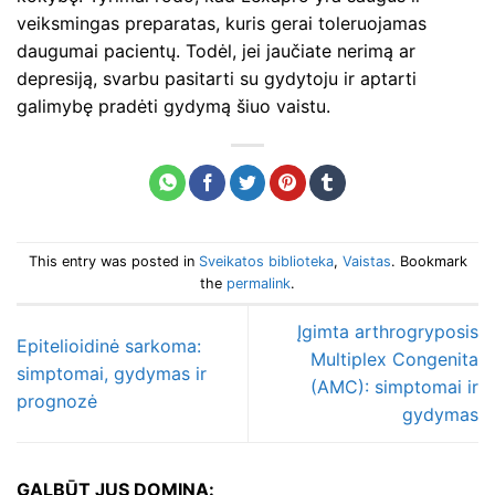
veiksmingas preparatas, kuris gerai toleruojamas
daugumai pacientų. Todėl, jei jaučiate nerimą ar
depresiją, svarbu pasitarti su gydytoju ir aptarti
galimybę pradėti gydymą šiuo vaistu.
This entry was posted in
Sveikatos biblioteka
,
Vaistas
. Bookmark
the
permalink
.
Įgimta arthrogryposis
Epitelioidinė sarkoma:
Multiplex Congenita
simptomai, gydymas ir
(AMC): simptomai ir
prognozė
gydymas
GALBŪT JUS DOMINA: