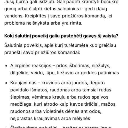
Jūsų burna gali išdžiūti. Gali padėti kramtyti becukrę
gumą arba čiulpti kietus saldainius ir gerti daug
vandens. Kreipkitės į savo priežiūros komandą, jei
problema neišnyksta arba yra rimta.
Kokį šalutinį poveikį galiu pastebėti gavęs šį vaistą?
Šalutinis poveikis, apie kurį turėtumėte kuo greičiau
pranešti savo priežiūros komandai:
Alerginės reakcijos – odos išbėrimas, niežulys,
dilgėlinė, veido, lūpų, liežuvio ar gerklės patinimas
Kraujavimas – kruvinos arba juodos, deguto
pavidalo išmatos, raudonas arba tamsiai rudas
šlapimas, vėmimas krauju arba rudos spalvos
medžiaga, kuri atrodo kaip kavos tirščiai, mažos,
raudonos arba violetinės dėmės ant odos,
neįprastas kraujavimas arba mėlynės