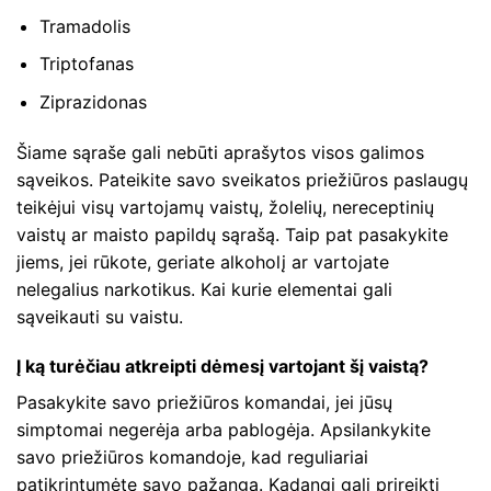
Tramadolis
Triptofanas
Ziprazidonas
Šiame sąraše gali nebūti aprašytos visos galimos
sąveikos. Pateikite savo sveikatos priežiūros paslaugų
teikėjui visų vartojamų vaistų, žolelių, nereceptinių
vaistų ar maisto papildų sąrašą. Taip pat pasakykite
jiems, jei rūkote, geriate alkoholį ar vartojate
nelegalius narkotikus. Kai kurie elementai gali
sąveikauti su vaistu.
Į ką turėčiau atkreipti dėmesį vartojant šį vaistą?
Pasakykite savo priežiūros komandai, jei jūsų
simptomai negerėja arba pablogėja. Apsilankykite
savo priežiūros komandoje, kad reguliariai
patikrintumėte savo pažangą. Kadangi gali prireikti