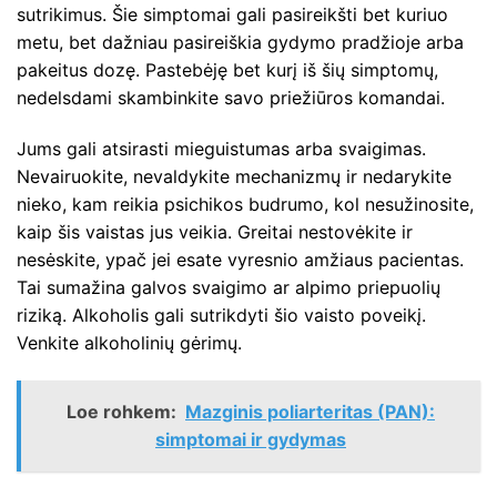
sutrikimus. Šie simptomai gali pasireikšti bet kuriuo
metu, bet dažniau pasireiškia gydymo pradžioje arba
pakeitus dozę. Pastebėję bet kurį iš šių simptomų,
nedelsdami skambinkite savo priežiūros komandai.
Jums gali atsirasti mieguistumas arba svaigimas.
Nevairuokite, nevaldykite mechanizmų ir nedarykite
nieko, kam reikia psichikos budrumo, kol nesužinosite,
kaip šis vaistas jus veikia. Greitai nestovėkite ir
nesėskite, ypač jei esate vyresnio amžiaus pacientas.
Tai sumažina galvos svaigimo ar alpimo priepuolių
riziką. Alkoholis gali sutrikdyti šio vaisto poveikį.
Venkite alkoholinių gėrimų.
Loe rohkem:
Mazginis poliarteritas (PAN):
simptomai ir gydymas