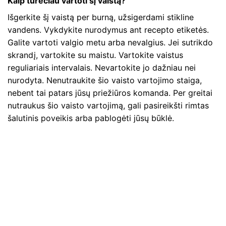
Kaip turėčiau vartoti šį vaistą?
Išgerkite šį vaistą per burną, užsigerdami stikline
vandens. Vykdykite nurodymus ant recepto etiketės.
Galite vartoti valgio metu arba nevalgius. Jei sutrikdo
skrandį, vartokite su maistu. Vartokite vaistus
reguliariais intervalais. Nevartokite jo dažniau nei
nurodyta. Nenutraukite šio vaisto vartojimo staiga,
nebent tai patars jūsų priežiūros komanda. Per greitai
nutraukus šio vaisto vartojimą, gali pasireikšti rimtas
šalutinis poveikis arba pablogėti jūsų būklė.