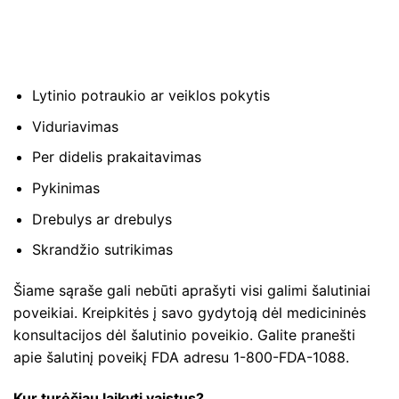
Lytinio potraukio ar veiklos pokytis
Viduriavimas
Per didelis prakaitavimas
Pykinimas
Drebulys ar drebulys
Skrandžio sutrikimas
Šiame sąraše gali nebūti aprašyti visi galimi šalutiniai
poveikiai. Kreipkitės į savo gydytoją dėl medicininės
konsultacijos dėl šalutinio poveikio. Galite pranešti
apie šalutinį poveikį FDA adresu 1-800-FDA-1088.
Kur turėčiau laikyti vaistus?