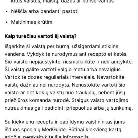
kitus vaistus, maistą, dažus ar konservantus
Nėščia arba bandanti pastoti
Maitinimas krūtimi
Kaip turėčiau vartoti šį vaistą?
Išgerkite šį vaistą per burną, užsigerdami stikline
vandens. Vykdykite nurodymus ant recepto etiketės.
Šio vaisto nepjaustykite, nesmulkinkite ir nekramtykite.
Šį vaistą galite vartoti valgio metu arba nevalgius.
Vartokite dozes reguliariais intervalais. Nevartokite
vaistų dažniau nei nurodyta. Nenustokite vartoti šio
vaisto ar bet kokių vaistų nuo traukulių, nebent jūsų
priežiūros komanda nurodė. Staigus vaisto vartojimo
nutraukimas gali padidinti priepuolius arba jų sunkumą.
Su kiekvienu receptu ir papildymu vaistininkas jums
išduos specialų MedGuide. Būtinai kiekvieną kartą
atidžiai perskaitykite šią informaciją.