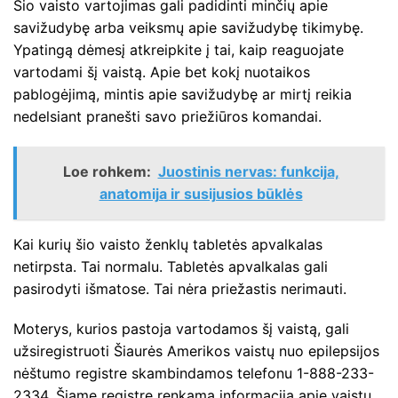
Šio vaisto vartojimas gali padidinti minčių apie
savižudybę arba veiksmų apie savižudybę tikimybę.
Ypatingą dėmesį atkreipkite į tai, kaip reaguojate
vartodami šį vaistą. Apie bet kokį nuotaikos
pablogėjimą, mintis apie savižudybę ar mirtį reikia
nedelsiant pranešti savo priežiūros komandai.
Loe rohkem:
Juostinis nervas: funkcija,
anatomija ir susijusios būklės
Kai kurių šio vaisto ženklų tabletės apvalkalas
netirpsta. Tai normalu. Tabletės apvalkalas gali
pasirodyti išmatose. Tai nėra priežastis nerimauti.
Moterys, kurios pastoja vartodamos šį vaistą, gali
užsiregistruoti Šiaurės Amerikos vaistų nuo epilepsijos
nėštumo registre skambindamos telefonu 1-888-233-
2334. Šiame registre renkama informacija apie vaistų