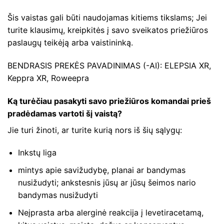
Šis vaistas gali būti naudojamas kitiems tikslams; Jei
turite klausimų, kreipkitės į savo sveikatos priežiūros
paslaugų teikėją arba vaistininką.
BENDRASIS PREKĖS PAVADINIMAS (-AI): ELEPSIA XR,
Keppra XR, Roweepra
Ką turėčiau pasakyti savo priežiūros komandai prieš
pradėdamas vartoti šį vaistą?
Jie turi žinoti, ar turite kurią nors iš šių sąlygų:
Inkstų liga
mintys apie savižudybę, planai ar bandymas
nusižudyti; ankstesnis jūsų ar jūsų šeimos nario
bandymas nusižudyti
Neįprasta arba alerginė reakcija į levetiracetamą,