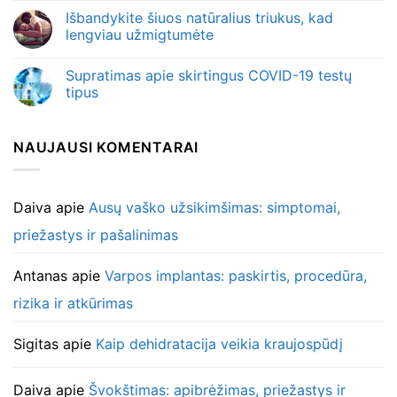
Išbandykite šiuos natūralius triukus, kad
lengviau užmigtumėte
Supratimas apie skirtingus COVID-19 testų
tipus
NAUJAUSI KOMENTARAI
Daiva
apie
Ausų vaško užsikimšimas: simptomai,
priežastys ir pašalinimas
Antanas
apie
Varpos implantas: paskirtis, procedūra,
rizika ir atkūrimas
Sigitas
apie
Kaip dehidratacija veikia kraujospūdį
Daiva
apie
Švokštimas: apibrėžimas, priežastys ir