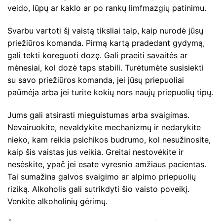
veido, lūpų ar kaklo ar po rankų limfmazgių patinimu.
Svarbu vartoti šį vaistą tiksliai taip, kaip nurodė jūsų
priežiūros komanda. Pirmą kartą pradedant gydymą,
gali tekti koreguoti dozę. Gali praeiti savaitės ar
mėnesiai, kol dozė taps stabili. Turėtumėte susisiekti
su savo priežiūros komanda, jei jūsų priepuoliai
paūmėja arba jei turite kokių nors naujų priepuolių tipų.
Jums gali atsirasti mieguistumas arba svaigimas.
Nevairuokite, nevaldykite mechanizmų ir nedarykite
nieko, kam reikia psichikos budrumo, kol nesužinosite,
kaip šis vaistas jus veikia. Greitai nestovėkite ir
nesėskite, ypač jei esate vyresnio amžiaus pacientas.
Tai sumažina galvos svaigimo ar alpimo priepuolių
riziką. Alkoholis gali sutrikdyti šio vaisto poveikį.
Venkite alkoholinių gėrimų.