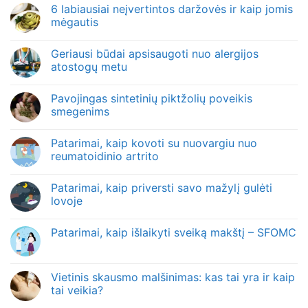
6 labiausiai neįvertintos daržovės ir kaip jomis
mėgautis
Geriausi būdai apsisaugoti nuo alergijos
atostogų metu
Pavojingas sintetinių piktžolių poveikis
smegenims
Patarimai, kaip kovoti su nuovargiu nuo
reumatoidinio artrito
Patarimai, kaip priversti savo mažylį gulėti
lovoje
Patarimai, kaip išlaikyti sveiką makštį – SFOMC
Vietinis skausmo malšinimas: kas tai yra ir kaip
tai veikia?