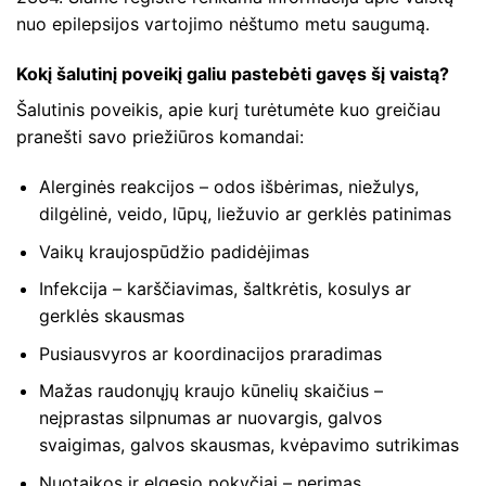
nuo epilepsijos vartojimo nėštumo metu saugumą.
Kokį šalutinį poveikį galiu pastebėti gavęs šį vaistą?
Šalutinis poveikis, apie kurį turėtumėte kuo greičiau
pranešti savo priežiūros komandai:
Alerginės reakcijos – odos išbėrimas, niežulys,
dilgėlinė, veido, lūpų, liežuvio ar gerklės patinimas
Vaikų kraujospūdžio padidėjimas
Infekcija – karščiavimas, šaltkrėtis, kosulys ar
gerklės skausmas
Pusiausvyros ar koordinacijos praradimas
Mažas raudonųjų kraujo kūnelių skaičius –
neįprastas silpnumas ar nuovargis, galvos
svaigimas, galvos skausmas, kvėpavimo sutrikimas
Nuotaikos ir elgesio pokyčiai – nerimas,