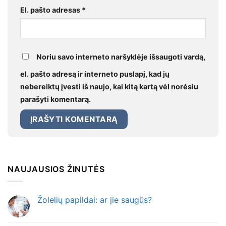
El. pašto adresas
*
Noriu savo interneto naršyklėje išsaugoti vardą,
el. pašto adresą ir interneto puslapį, kad jų
nebereiktų įvesti iš naujo, kai kitą kartą vėl norėsiu
parašyti komentarą.
NAUJAUSIOS ŽINUTĖS
Žolelių papildai: ar jie saugūs?