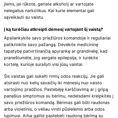
jiems, jei rūkote, geriate alkoholį ar vartojate
nelegalius narkotikus. Kai kurie elementai gali
sąveikauti su vaistu.
Į ką turėčiau atkreipti dėmesį vartojant šį vaistą?
Apsilankykite savo priežiūros komandoje ir reguliariai
patikrinkite savo pažangą. Dėvėkite medicininę
tapatybę patvirtinančią apyrankę ar grandinėlę, kad
praneštumėte, jog sergate epilepsija, ir turėkite
kortelę, kurioje surašyti visi jūsų vaistai.
Šis vaistas gali sukelti rimtų odos reakcijų. Jie gali
atsirasti nuo kelių savaičių iki mėnesių nuo vaisto
vartojimo pradžios. Pastebėję karščiavimą ar į gripą
panašius simptomus su bėrimu, nedelsdami kreipkitės į
savo priežiūros komandą. Bėrimas gali būti raudonas
arba violetinis, o vėliau virsti pūslelėmis arba odos
lupimusi. Arba galite pastebėti raudoną bėrimą su