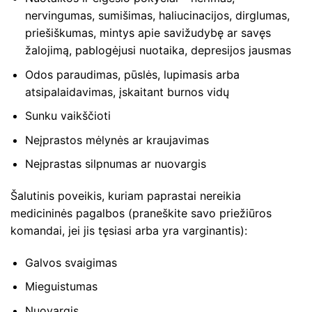
nervingumas, sumišimas, haliucinacijos, dirglumas,
priešiškumas, mintys apie savižudybę ar savęs
žalojimą, pablogėjusi nuotaika, depresijos jausmas
Odos paraudimas, pūslės, lupimasis arba
atsipalaidavimas, įskaitant burnos vidų
Sunku vaikščioti
Neįprastos mėlynės ar kraujavimas
Neįprastas silpnumas ar nuovargis
Šalutinis poveikis, kuriam paprastai nereikia
medicininės pagalbos (praneškite savo priežiūros
komandai, jei jis tęsiasi arba yra varginantis):
Galvos svaigimas
Mieguistumas
Nuovargis