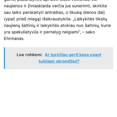
naujienos ir žiniasklaida verčia jus sunerimti, skirkite
sau laiko perskaityti antraštes, o likusią dienos dalį
(ypač prieš miegą) išsikraustykite. „Laikykitės tikslių
naujienų šaltinių ir laikykitės atokiau nuo šaltinių, kurie
yra spekuliatyvūs ir pernelyg neigiami“, – sako
Ehrmanas.
Loe rohkem:
Ar turėčiau gerti kavą esant
tuščiam skrandžiui?