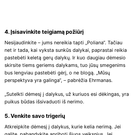
4. Įsisavinkite teigiamą požiūrį
Nesijaudinkite – jums nereikia tapti „Poliana“. Tačiau
net ir tada, kai vyksta sunkūs dalykai, paprastai reikia
pastebėti keletą gerų dalykų. Ir kuo daugiau dėmesio
skirsite tiems geriems dalykams, tuo jūsų smegenims
bus lengviau pastebėti gėrį, o ne blogą. „Mūsų
perspektyva yra galinga“, – pabrėžia Ehrmanas.
„Sutelkti dėmesį į dalykus, už kuriuos esi dėkingas, yra
puikus būdas išsivaduoti iš nerimo.
5. Venkite savo trigerių
Atkreipkite dėmesį į dalykus, kurie kelia nerimą. Jei
galite, pabandykite apriboti šiuos veiksnius. Jei