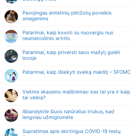
Pavojingas sintetinių piktžolių poveikis
smegenims
Patarimai, kaip kovoti su nuovargiu nuo
reumatoidinio artrito
Patarimai, kaip priversti savo mažylį gulėti
lovoje
Patarimai, kaip išlaikyti sveiką makštį – SFOMC
Vietinis skausmo malšinimas: kas tai yra ir kaip
tai veikia?
Išbandykite šiuos natūralius triukus, kad
lengviau užmigtumėte
Supratimas apie skirtingus COVID-19 testų