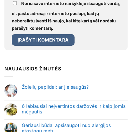
Noriu savo interneto naršyklėje išsaugoti vardą,
el. pašto adresą ir interneto puslapį, kad jų
nebereiktų įvesti iš naujo, kai kitą kartą vėl norėsiu
parašyti komentarą.
NAUJAUSIOS ŽINUTĖS
Žolelių papildai: ar jie saugūs?
6 labiausiai neįvertintos daržovės ir kaip jomis
mėgautis
Geriausi būdai apsisaugoti nuo alergijos
atostogų metu