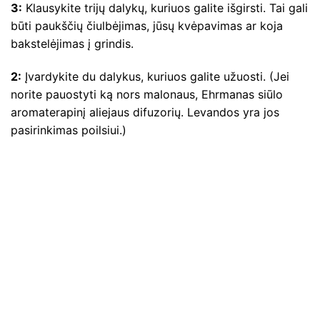
3:
Klausykite trijų dalykų, kuriuos galite išgirsti. Tai gali
būti paukščių čiulbėjimas, jūsų kvėpavimas ar koja
bakstelėjimas į grindis.
2:
Įvardykite du dalykus, kuriuos galite užuosti. (Jei
norite pauostyti ką nors malonaus, Ehrmanas siūlo
aromaterapinį aliejaus difuzorių. Levandos yra jos
pasirinkimas poilsiui.)