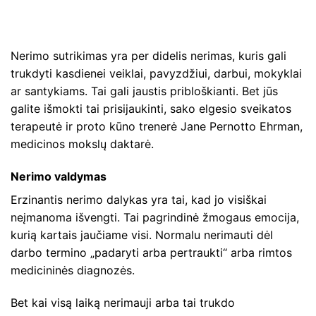
Nerimo sutrikimas yra per didelis nerimas, kuris gali
trukdyti kasdienei veiklai, pavyzdžiui, darbui, mokyklai
ar santykiams. Tai gali jaustis pribloškianti. Bet jūs
galite išmokti tai prisijaukinti, sako elgesio sveikatos
terapeutė ir proto kūno trenerė Jane Pernotto Ehrman,
medicinos mokslų daktarė.
Nerimo valdymas
Erzinantis nerimo dalykas yra tai, kad jo visiškai
neįmanoma išvengti. Tai pagrindinė žmogaus emocija,
kurią kartais jaučiame visi. Normalu nerimauti dėl
darbo termino „padaryti arba pertraukti“ arba rimtos
medicininės diagnozės.
Bet kai visą laiką nerimauji arba tai trukdo