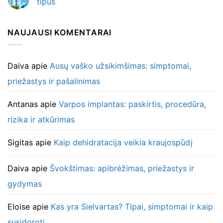
tipus
NAUJAUSI KOMENTARAI
Daiva
apie
Ausų vaško užsikimšimas: simptomai,
priežastys ir pašalinimas
Antanas
apie
Varpos implantas: paskirtis, procedūra,
rizika ir atkūrimas
Sigitas
apie
Kaip dehidratacija veikia kraujospūdį
Daiva
apie
Švokštimas: apibrėžimas, priežastys ir
gydymas
Eloise
apie
Kas yra Sielvartas? Tipai, simptomai ir kaip
susidoroti