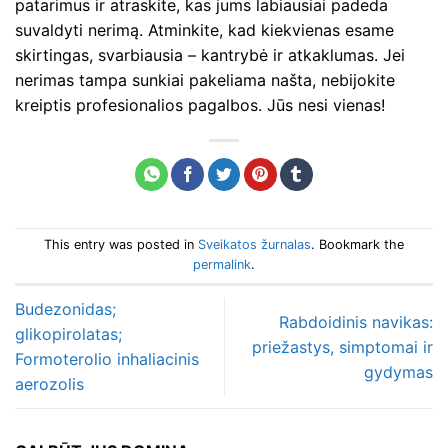
patarimus ir atraskite, kas jums labiausiai padeda
suvaldyti nerimą. Atminkite, kad kiekvienas esame
skirtingas, svarbiausia – kantrybė ir atkaklumas. Jei
nerimas tampa sunkiai pakeliama našta, nebijokite
kreiptis profesionalios pagalbos. Jūs nesi vienas!
This entry was posted in
Sveikatos žurnalas
. Bookmark the
permalink
.
Budezonidas;
Rabdoidinis navikas:
glikopirolatas;
priežastys, simptomai ir
Formoterolio inhaliacinis
gydymas
aerozolis