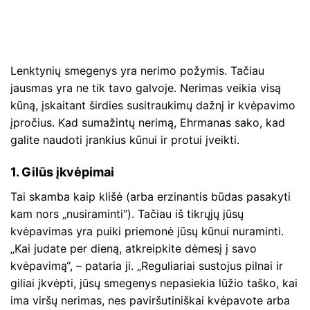
Lenktynių smegenys yra nerimo požymis. Tačiau
jausmas yra ne tik tavo galvoje. Nerimas veikia visą
kūną, įskaitant širdies susitraukimų dažnį ir kvėpavimo
įpročius. Kad sumažintų nerimą, Ehrmanas sako, kad
galite naudoti įrankius kūnui ir protui įveikti.
1. Gilūs įkvėpimai
Tai skamba kaip klišė (arba erzinantis būdas pasakyti
kam nors „nusiraminti“). Tačiau iš tikrųjų jūsų
kvėpavimas yra puiki priemonė jūsų kūnui nuraminti.
„Kai judate per dieną, atkreipkite dėmesį į savo
kvėpavimą“, – pataria ji. „Reguliariai sustojus pilnai ir
giliai įkvėpti, jūsų smegenys nepasiekia lūžio taško, kai
ima viršų nerimas, nes paviršutiniškai kvėpavote arba