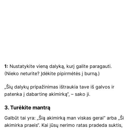
1:
Nustatykite vieną dalyką, kurį galite paragauti.
(Nieko neturite? Įdėkite pipirmėtės į burną.)
„Šių dalykų pripažinimas ištraukia tave iš galvos ir
patenka į dabartinę akimirką“, – sako ji.
3. Turėkite mantrą
Galbūt tai yra: „Šią akimirką man viskas gerai“ arba „Ši
akimirka praeis“. Kai jūsų nerimo ratas pradeda suktis,