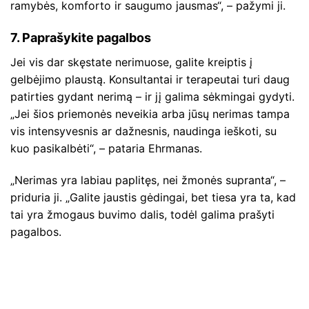
ramybės, komforto ir saugumo jausmas“, – pažymi ji.
7. Paprašykite pagalbos
Jei vis dar skęstate nerimuose, galite kreiptis į
gelbėjimo plaustą. Konsultantai ir terapeutai turi daug
patirties gydant nerimą – ir jį galima sėkmingai gydyti.
„Jei šios priemonės neveikia arba jūsų nerimas tampa
vis intensyvesnis ar dažnesnis, naudinga ieškoti, su
kuo pasikalbėti“, – pataria Ehrmanas.
„Nerimas yra labiau paplitęs, nei žmonės supranta“, –
priduria ji. „Galite jaustis gėdingai, bet tiesa yra ta, kad
tai yra žmogaus buvimo dalis, todėl galima prašyti
pagalbos.