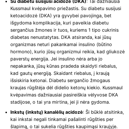
Su diabetu susijusi acidozė (DKA)
: Tai dažniausia
Kussmaul kvėpavimo priežastis. Su diabetu susijusi
ketoacidozė (DKA) yra gyvybei pavojinga, bet
išgydoma komplikacija, kuri paveikia diabetu
sergančius žmones ir tuos, kuriems 1 tipo cukrinis
diabetas nenustatytas. DKA atsiranda, kai jūsų
organizmas neturi pakankamai insulino (būtino
hormono), kurio jūsų organizmui reikia, kad gliukozė
paverstų energija. Jei insulino nėra arba jo
nepakanka, jūsų kūnas pradeda skaidyti riebalus,
kad gautų energiją. Skaidant riebalus, į kraują
išsiskiria ketonai. Diabetu sergančio žmogaus
kraujas rūgštėja dėl didelio ketonų kiekio. Kussmaul
kvėpavimas dažniausiai pasireiškia vėlyvose DKA
stadijose, o tai yra mirtina, jei ji nėra gydoma.
Inkstų (inkstų) kanalėlių acidozė
: Ši būklė atsitinka,
kai inkstai negali tinkamai pašalinti rūgšties per
šlapimą, o tai sukelia rūgšties kaupimąsi kraujyje.