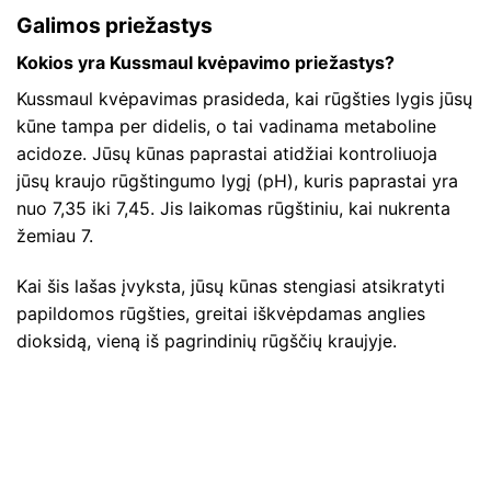
Galimos priežastys
Kokios yra Kussmaul kvėpavimo priežastys?
Kussmaul kvėpavimas prasideda, kai rūgšties lygis jūsų
kūne tampa per didelis, o tai vadinama metaboline
acidoze. Jūsų kūnas paprastai atidžiai kontroliuoja
jūsų kraujo rūgštingumo lygį (pH), kuris paprastai yra
nuo 7,35 iki 7,45. Jis laikomas rūgštiniu, kai nukrenta
žemiau 7.
Kai šis lašas įvyksta, jūsų kūnas stengiasi atsikratyti
papildomos rūgšties, greitai iškvėpdamas anglies
dioksidą, vieną iš pagrindinių rūgščių kraujyje.