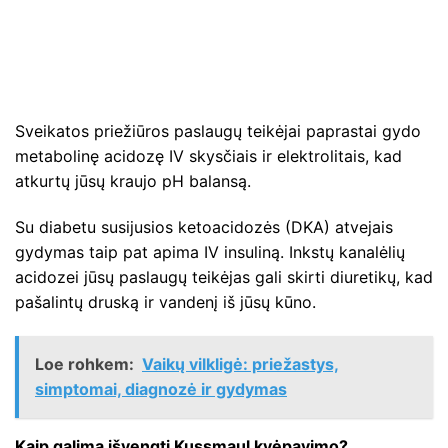
Sveikatos priežiūros paslaugų teikėjai paprastai gydo
metabolinę acidozę IV skysčiais ir elektrolitais, kad
atkurtų jūsų kraujo pH balansą.
Su diabetu susijusios ketoacidozės (DKA) atvejais
gydymas taip pat apima IV insuliną. Inkstų kanalėlių
acidozei jūsų paslaugų teikėjas gali skirti diuretikų, kad
pašalintų druską ir vandenį iš jūsų kūno.
Loe rohkem:
Vaikų vilkligė: priežastys,
simptomai, diagnozė ir gydymas
Kaip galima išvengti Kussmaul kvėpavimo?