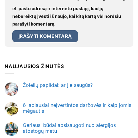
el. pašto adresą ir interneto puslapį, kad jų
nebereiktų įvesti iš naujo, kai kitą kartą vėl norėsiu
parašyti komentarą.
NAUJAUSIOS ŽINUTĖS
Žolelių papildai: ar jie saugūs?
6 labiausiai neįvertintos daržovės ir kaip jomis
mėgautis
Geriausi būdai apsisaugoti nuo alergijos
atostogų metu