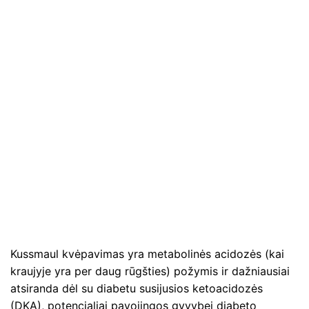
Kussmaul kvėpavimas yra metabolinės acidozės (kai
kraujyje yra per daug rūgšties) požymis ir dažniausiai
atsiranda dėl su diabetu susijusios ketoacidozės
(DKA), potencialiai pavojingos gyvybei diabeto