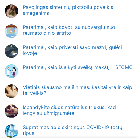
Pavojingas sintetinių piktžolių poveikis
smegenims
Patarimai, kaip kovoti su nuovargiu nuo
reumatoidinio artrito
Patarimai, kaip priversti savo mažylį gulėti
lovoje
Patarimai, kaip išlaikyti sveiką makštį – SFOMC
Vietinis skausmo malšinimas: kas tai yra ir kaip
tai veikia?
Išbandykite šiuos natūralius triukus, kad
lengviau užmigtumėte
Supratimas apie skirtingus COVID-19 testų
tipus