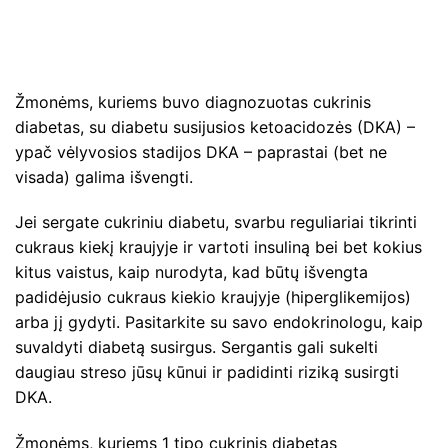
Žmonėms, kuriems buvo diagnozuotas cukrinis
diabetas, su diabetu susijusios ketoacidozės (DKA) –
ypač vėlyvosios stadijos DKA – paprastai (bet ne
visada) galima išvengti.
Jei sergate cukriniu diabetu, svarbu reguliariai tikrinti
cukraus kiekį kraujyje ir vartoti insuliną bei bet kokius
kitus vaistus, kaip nurodyta, kad būtų išvengta
padidėjusio cukraus kiekio kraujyje (hiperglikemijos)
arba jį gydyti. Pasitarkite su savo endokrinologu, kaip
suvaldyti diabetą susirgus. Sergantis gali sukelti
daugiau streso jūsų kūnui ir padidinti riziką susirgti
DKA.
Žmonėms, kuriems 1 tipo cukrinis diabetas