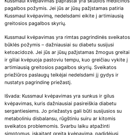
Kussmaul kvėpavimas paprastai yra skubios medicinos
pagalbos požymis. Jei jūs ar jūsų pažįstamas patiria
Kussmaul kvėpavimą, nedelsdami eikite į artimiausią
greitosios pagalbos skyrių.
Kussmaul kvėpavimas yra rimtas pagrindinės sveikatos
būklės požymis – dažniausiai su diabetu susijusi
ketoacidozė. Jei jūs ar jūsų pažįstamas žmogus greitai
ir giliai kvėpuoja pastoviu tempu, kuo greičiau vykite į
artimiausią greitosios pagalbos skyrių. Sveikatos
priežiūros paslaugų teikėjai nedelsdami jį gydys ir
nustatys pagrindinę priežastį.
Išvada: Kussmaul kvėpavimas yra sunkus ir gilus
kvėpavimas, kuris dažniausiai pasireiškia diabetu
sergantiesiems. Jo priežastys gali būti susijusios su
metaboliniu disbalansu, rūgštiniu suiru ar kitomis
sveikatos problemomis. Svarbu laiku atpažinti
simptomus, įskaitant greitą kvėpavimą, padidėjusį