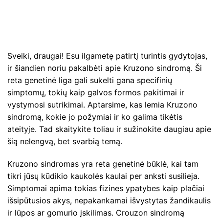
Sveiki, draugai! Esu ilgametę patirtį turintis gydytojas,
ir šiandien noriu pakalbėti apie Kruzono sindromą. Ši
reta genetinė liga gali sukelti gana specifinių
simptomų, tokių kaip galvos formos pakitimai ir
vystymosi sutrikimai. Aptarsime, kas lemia Kruzono
sindromą, kokie jo požymiai ir ko galima tikėtis
ateityje. Tad skaitykite toliau ir sužinokite daugiau apie
šią nelengvą, bet svarbią temą.
Kruzono sindromas yra reta genetinė būklė, kai tam
tikri jūsų kūdikio kaukolės kaulai per anksti susilieja.
Simptomai apima tokias fizines ypatybes kaip plačiai
išsipūtusios akys, nepakankamai išvystytas žandikaulis
ir lūpos ar gomurio įskilimas. Crouzon sindromą