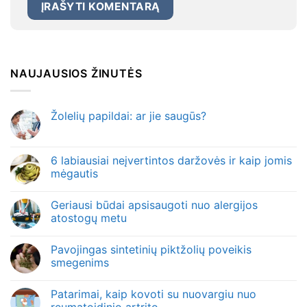
NAUJAUSIOS ŽINUTĖS
Žolelių papildai: ar jie saugūs?
6 labiausiai neįvertintos daržovės ir kaip jomis
mėgautis
Geriausi būdai apsisaugoti nuo alergijos
atostogų metu
Pavojingas sintetinių piktžolių poveikis
smegenims
Patarimai, kaip kovoti su nuovargiu nuo
reumatoidinio artrito