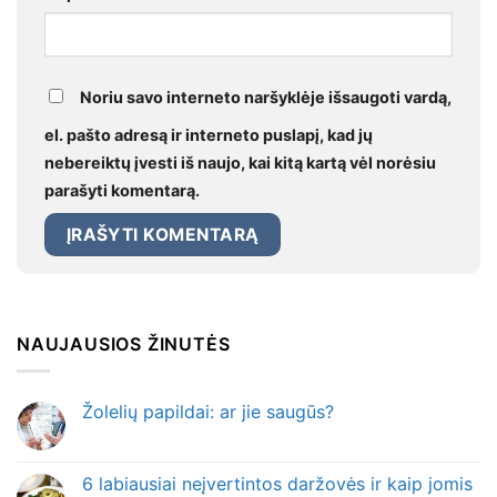
Noriu savo interneto naršyklėje išsaugoti vardą,
el. pašto adresą ir interneto puslapį, kad jų
nebereiktų įvesti iš naujo, kai kitą kartą vėl norėsiu
parašyti komentarą.
NAUJAUSIOS ŽINUTĖS
Žolelių papildai: ar jie saugūs?
6 labiausiai neįvertintos daržovės ir kaip jomis