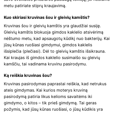
metu patiriate stiprų kraujavimą.
Kuo skiriasi kruvinas šou ir gleivių kamštis?
Kruvinas šou ir gleivių kamštis yra glaudžiai susiję.
Gleivių kamštis blokuoja gimdos kaklelio atsivėrimą
nėštumo metu, kad apsaugotų kūdikį nuo bakterijų. Kai
jūsų kūnas ruošiasi gimdymui, gimdos kaklelis
išsiplečia (plečiasi). Dėl to gleivių kamštis išsikrauna.
Kai kraujas iš gimdos kaklelio susimaišo su gleivių
kamščiu, tai vadinama kruvinu pasirodymu.
Ką reiškia kruvinas šou?
Kruvinas pasirodymas paprastai reiškia, kad netrukus
ateis gimdymas. Kai kurios moterys kruviną
pasirodymą patiria likus kelioms savaitėms iki
gimdymo, o kitos – tik prieš gimdymą. Tai geras
požymis, kad jūsų kūnas ruošiasi, o jūsų kūdikis yra