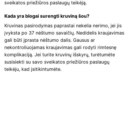
sveikatos priežiūros paslaugų teikėją.
Kada yra blogai surengti kruviną šou?
Kruvinas pasirodymas paprastai nekelia nerimo, jei jis
įvyksta po 37 nėštumo savaičių. Nedidelis kraujavimas
gali būti įprasta nėštumo dalis. Gausus ar
nekontroliuojamas kraujavimas gali rodyti rimtesnę
komplikaciją. Jei turite kruvinų išskyrų, turėtumėte
susisiekti su savo sveikatos priežiūros paslaugų
teikėju, kad įsitikintumėte.