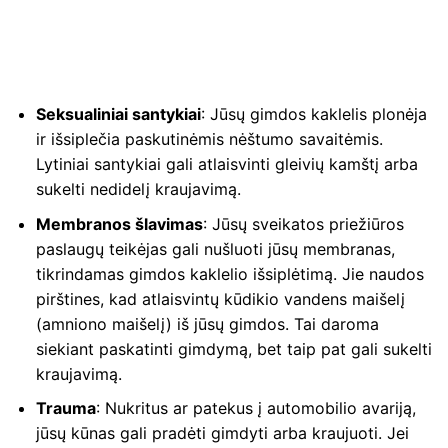
Seksualiniai santykiai
: Jūsų gimdos kaklelis plonėja
ir išsiplečia paskutinėmis nėštumo savaitėmis.
Lytiniai santykiai gali atlaisvinti gleivių kamštį arba
sukelti nedidelį kraujavimą.
Membranos šlavimas
: Jūsų sveikatos priežiūros
paslaugų teikėjas gali nušluoti jūsų membranas,
tikrindamas gimdos kaklelio išsiplėtimą. Jie naudos
pirštines, kad atlaisvintų kūdikio vandens maišelį
(amniono maišelį) iš jūsų gimdos. Tai daroma
siekiant paskatinti gimdymą, bet taip pat gali sukelti
kraujavimą.
Trauma
: Nukritus ar patekus į automobilio avariją,
jūsų kūnas gali pradėti gimdyti arba kraujuoti. Jei