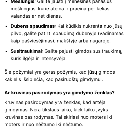
Mėšlungis
: Galite jausti į mėnesines panašius
mėšlungius, kurie ateina ir praeina per kelias
valandas ar net dienas.
Dubens spaudimas
: Kai kūdikis nukrenta nuo jūsų
pilvo, galite patirti spaudimą dubenyje (vadinamas
kaip pašviesėjimas), makštyje arba nugaroje.
Susitraukimai
: Galite pajusti gimdos susitraukimą,
kuris ilgėja ir intensyvėja.
Šie požymiai yra geras požymis, kad jūsų gimdos
kaklelis išsiplečia, kad pasiruoštų gimdymui.
Ar kruvinas pasirodymas yra gimdymo ženklas?
Kruvinas pasirodymas yra ženklas, kad artėja
gimdymas. Nėra tikslaus laiko, kiek laiko įvyks
kruvinas pasirodymas. Tai skiriasi nuo moters iki
moters ir nuo nėštumo iki nėštumo.