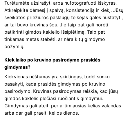
Turėtumėte užsirašyti arba nufotografuoti išskyras.
Atkreipkite dėmesį į spalvą, konsistenciją ir kiekį. Jūsų
sveikatos priežiūros paslaugų teikėjas galės nustatyti,
ar tai buvo kruvinas šou. Jie taip pat gali norėti
patikrinti gimdos kaklelio išsiplėtimą. Taip pat
tinkamas metas stebėti, ar nėra kitų gimdymo
požymių.
Kiek laiko po kruvino pasirodymo prasidės
gimdymas?
Kiekvienas nėštumas yra skirtingas, todėl sunku
pasakyti, kada prasidės gimdymas po kruvino
pasirodymo. Kruvinas pasirodymas reiškia, kad jūsų
gimdos kaklelis plečiasi ruošiantis gimdymui.
Gimdymas gali ateiti per artimiausias kelias valandas
arba dar gali praeiti kelios dienos.