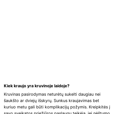
Kiek kraujo yra kruvinoje laidoje?
Kruvinas pasirodymas neturėtų sukelti daugiau nei
šaukšto ar dviejų išskyrų. Sunkus kraujavimas bet
kuriuo metu gali būti komplikacijų požymis. Kreipkitės į
savo sveikatos priežiūros paslaugų teikėją, jei nėštumo