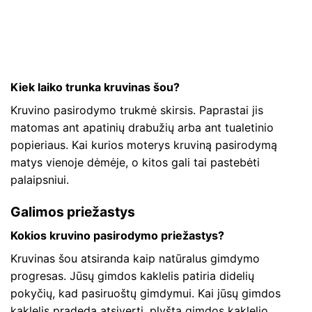
Kiek laiko trunka kruvinas šou?
Kruvino pasirodymo trukmė skirsis. Paprastai jis
matomas ant apatinių drabužių arba ant tualetinio
popieriaus. Kai kurios moterys kruviną pasirodymą
matys vienoje dėmėje, o kitos gali tai pastebėti
palaipsniui.
Galimos priežastys
Kokios kruvino pasirodymo priežastys?
Kruvinas šou atsiranda kaip natūralus gimdymo
progresas. Jūsų gimdos kaklelis patiria didelių
pokyčių, kad pasiruoštų gimdymui. Kai jūsų gimdos
kaklelis pradeda atsiverti, plyšta gimdos kaklelio