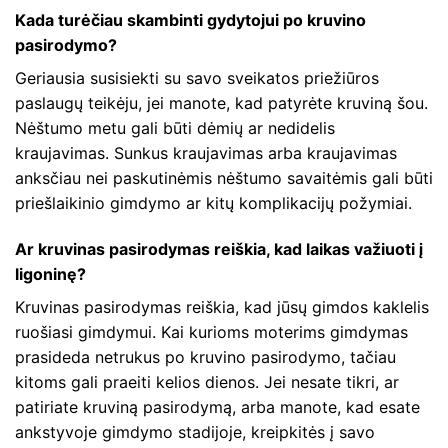
Kada turėčiau skambinti gydytojui po kruvino
pasirodymo?
Geriausia susisiekti su savo sveikatos priežiūros
paslaugų teikėju, jei manote, kad patyrėte kruviną šou.
Nėštumo metu gali būti dėmių ar nedidelis
kraujavimas. Sunkus kraujavimas arba kraujavimas
anksčiau nei paskutinėmis nėštumo savaitėmis gali būti
priešlaikinio gimdymo ar kitų komplikacijų požymiai.
Ar kruvinas pasirodymas reiškia, kad laikas važiuoti į
ligoninę?
Kruvinas pasirodymas reiškia, kad jūsų gimdos kaklelis
ruošiasi gimdymui. Kai kurioms moterims gimdymas
prasideda netrukus po kruvino pasirodymo, tačiau
kitoms gali praeiti kelios dienos. Jei nesate tikri, ar
patiriate kruviną pasirodymą, arba manote, kad esate
ankstyvoje gimdymo stadijoje, kreipkitės į savo