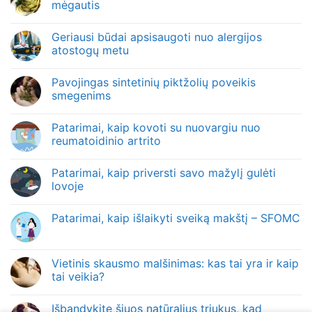
mėgautis
Geriausi būdai apsisaugoti nuo alergijos
atostogų metu
Pavojingas sintetinių piktžolių poveikis
smegenims
Patarimai, kaip kovoti su nuovargiu nuo
reumatoidinio artrito
Patarimai, kaip priversti savo mažylį gulėti
lovoje
Patarimai, kaip išlaikyti sveiką makštį – SFOMC
Vietinis skausmo malšinimas: kas tai yra ir kaip
tai veikia?
Išbandykite šiuos natūralius triukus, kad