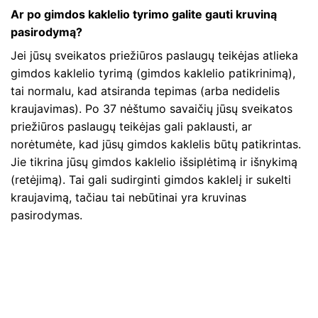
Ar po gimdos kaklelio tyrimo galite gauti kruviną
pasirodymą?
Jei jūsų sveikatos priežiūros paslaugų teikėjas atlieka
gimdos kaklelio tyrimą (gimdos kaklelio patikrinimą),
tai normalu, kad atsiranda tepimas (arba nedidelis
kraujavimas). Po 37 nėštumo savaičių jūsų sveikatos
priežiūros paslaugų teikėjas gali paklausti, ar
norėtumėte, kad jūsų gimdos kaklelis būtų patikrintas.
Jie tikrina jūsų gimdos kaklelio išsiplėtimą ir išnykimą
(retėjimą). Tai gali sudirginti gimdos kaklelį ir sukelti
kraujavimą, tačiau tai nebūtinai yra kruvinas
pasirodymas.