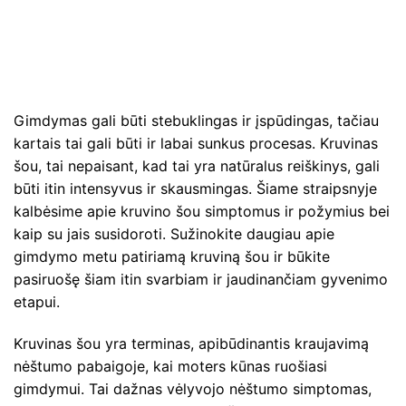
Gimdymas gali būti stebuklingas ir įspūdingas, tačiau
kartais tai gali būti ir labai sunkus procesas. Kruvinas
šou, tai nepaisant, kad tai yra natūralus reiškinys, gali
būti itin intensyvus ir skausmingas. Šiame straipsnyje
kalbėsime apie kruvino šou simptomus ir požymius bei
kaip su jais susidoroti. Sužinokite daugiau apie
gimdymo metu patiriamą kruviną šou ir būkite
pasiruošę šiam itin svarbiam ir jaudinančiam gyvenimo
etapui.
Kruvinas šou yra terminas, apibūdinantis kraujavimą
nėštumo pabaigoje, kai moters kūnas ruošiasi
gimdymui. Tai dažnas vėlyvojo nėštumo simptomas,