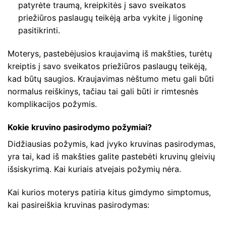
patyrėte traumą, kreipkitės į savo sveikatos
priežiūros paslaugų teikėją arba vykite į ligoninę
pasitikrinti.
Moterys, pastebėjusios kraujavimą iš makšties, turėtų
kreiptis į savo sveikatos priežiūros paslaugų teikėją,
kad būtų saugios. Kraujavimas nėštumo metu gali būti
normalus reiškinys, tačiau tai gali būti ir rimtesnės
komplikacijos požymis.
Kokie kruvino pasirodymo požymiai?
Didžiausias požymis, kad įvyko kruvinas pasirodymas,
yra tai, kad iš makšties galite pastebėti kruvinų gleivių
išsiskyrimą. Kai kuriais atvejais požymių nėra.
Kai kurios moterys patiria kitus gimdymo simptomus,
kai pasireiškia kruvinas pasirodymas: