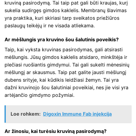
kruviną pasirodymą. Tai taip pat gali būti kraujas, kurį
sukelia sudirgęs gimdos kaklelis. Membranų šlavimas
yra praktika, kuri skiriasi tarp sveikatos priežiūros
paslaugų teikėjų ir ne visada atliekama.
Ar mėšlungis yra kruvino šou šalutinis poveikis?
Taip, kai vyksta kruvinas pasirodymas, gali atsirasti
mėšlungis. Jūsų gimdos kaklelis atsidaro, minkštėja ir
plečiasi ruošiantis gimdymui. Tai gali sukelti mėnesinių
mėšlungį ar skausmus. Taip pat galite jausti mėšlungį
dubens srityje, kai kūdikis leidžiasi žemyn. Tai yra
dažni kruvinojo šou šalutiniai poveikiai, nes jie visi yra
artėjančio gimdymo požymiai.
Loe rohkem:
Digoxin Immune Fab injekcija
Ar žinosiu, kai turėsiu kruviną pasirodymą?