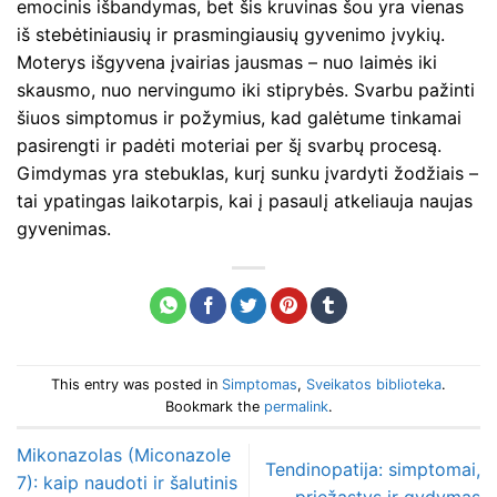
emocinis išbandymas, bet šis kruvinas šou yra vienas
iš stebėtiniausių ir prasmingiausių gyvenimo įvykių.
Moterys išgyvena įvairias jausmas – nuo laimės iki
skausmo, nuo nervingumo iki stiprybės. Svarbu pažinti
šiuos simptomus ir požymius, kad galėtume tinkamai
pasirengti ir padėti moteriai per šį svarbų procesą.
Gimdymas yra stebuklas, kurį sunku įvardyti žodžiais –
tai ypatingas laikotarpis, kai į pasaulį atkeliauja naujas
gyvenimas.
This entry was posted in
Simptomas
,
Sveikatos biblioteka
.
Bookmark the
permalink
.
Mikonazolas (Miconazole
Tendinopatija: simptomai,
7): kaip naudoti ir šalutinis
priežastys ir gydymas