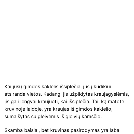
Kai jūsų gimdos kaklelis išsiplečia, jūsų kūdikiui
atsiranda vietos. Kadangi jis užpildytas kraujagyslėmis,
jis gali lengvai kraujuoti, kai išsiplečia. Tai, ką matote
kruvinoje laidoje, yra kraujas iš gimdos kaklelio,
sumaišytas su gleivėmis iš gleivių kamščio.
Skamba baisiai, bet kruvinas pasirodymas yra labai