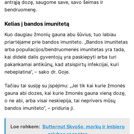
antrąją dozę, saugome save, savo šeimas ir
bendruomenę.
Kelias į bandos imunitetą
Kuo daugiau žmonių gauna abu šūvius, tuo labiau
priartėjame prie bandos imuniteto. „Bandos imunitetas
arba populiacijos/bendruomenės imunitetas yra tada,
kai didelė dalis gyventojų yra paskiepyti arba turi
pakankamai antikūnų, kad atsispirtų infekcijai, kuri
nebeplatina“, – sako dr. Goje.
Tačiau tai susiję su įspėjimu: „Jei tik kai kurie žmonės
gauna abi dozes, kai kurie žmonės gauna vieną dozę,
o ne abi, arba visai neskiepija, tai neprivers mūsų
bandos imuniteto“, – priduria ji.
Loe rohkem:
Butternut Skvošo, morkų ir imbiero
sriubos receptas