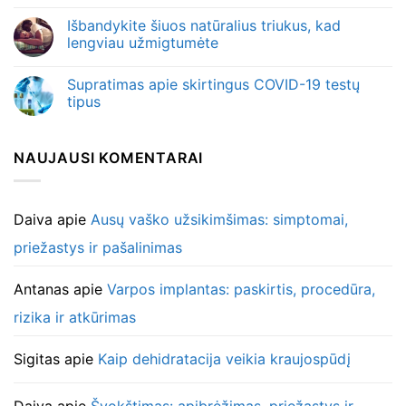
Išbandykite šiuos natūralius triukus, kad
lengviau užmigtumėte
Supratimas apie skirtingus COVID-19 testų
tipus
NAUJAUSI KOMENTARAI
Daiva
apie
Ausų vaško užsikimšimas: simptomai,
priežastys ir pašalinimas
Antanas
apie
Varpos implantas: paskirtis, procedūra,
rizika ir atkūrimas
Sigitas
apie
Kaip dehidratacija veikia kraujospūdį
Daiva
apie
Švokštimas: apibrėžimas, priežastys ir