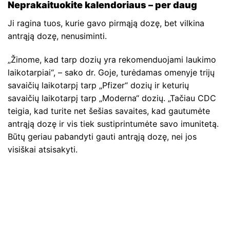
Neprakaituokite kalendoriaus – per daug
Ji ragina tuos, kurie gavo pirmąją dozę, bet vilkina
antrąją dozę, nenusiminti.
„Žinome, kad tarp dozių yra rekomenduojami laukimo
laikotarpiai“, – sako dr. Goje, turėdamas omenyje trijų
savaičių laikotarpį tarp „Pfizer“ dozių ir keturių
savaičių laikotarpį tarp „Moderna“ dozių. „Tačiau CDC
teigia, kad turite net šešias savaites, kad gautumėte
antrąją dozę ir vis tiek sustiprintumėte savo imunitetą.
Būtų geriau pabandyti gauti antrąją dozę, nei jos
visiškai atsisakyti.