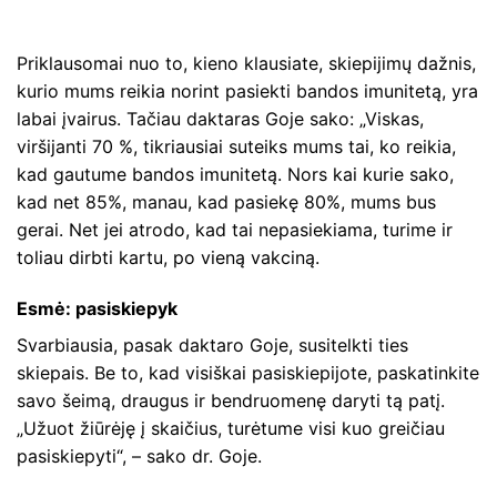
Priklausomai nuo to, kieno klausiate, skiepijimų dažnis,
kurio mums reikia norint pasiekti bandos imunitetą, yra
labai įvairus. Tačiau daktaras Goje sako: „Viskas,
viršijanti 70 %, tikriausiai suteiks mums tai, ko reikia,
kad gautume bandos imunitetą. Nors kai kurie sako,
kad net 85%, manau, kad pasiekę 80%, mums bus
gerai. Net jei atrodo, kad tai nepasiekiama, turime ir
toliau dirbti kartu, po vieną vakciną.
Esmė: pasiskiepyk
Svarbiausia, pasak daktaro Goje, susitelkti ties
skiepais. Be to, kad visiškai pasiskiepijote, paskatinkite
savo šeimą, draugus ir bendruomenę daryti tą patį.
„Užuot žiūrėję į skaičius, turėtume visi kuo greičiau
pasiskiepyti“, – sako dr. Goje.