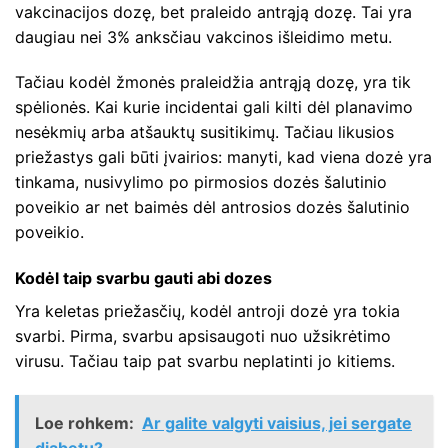
vakcinacijos dozę, bet praleido antrąją dozę. Tai yra
daugiau nei 3% anksčiau vakcinos išleidimo metu.
Tačiau kodėl žmonės praleidžia antrąją dozę, yra tik
spėlionės. Kai kurie incidentai gali kilti dėl planavimo
nesėkmių arba atšauktų susitikimų. Tačiau likusios
priežastys gali būti įvairios: manyti, kad viena dozė yra
tinkama, nusivylimo po pirmosios dozės šalutinio
poveikio ar net baimės dėl antrosios dozės šalutinio
poveikio.
Kodėl taip svarbu gauti abi dozes
Yra keletas priežasčių, kodėl antroji dozė yra tokia
svarbi. Pirma, svarbu apsisaugoti nuo užsikrėtimo
virusu. Tačiau taip pat svarbu neplatinti jo kitiems.
Loe rohkem:
Ar galite valgyti vaisius, jei sergate
diabetu?