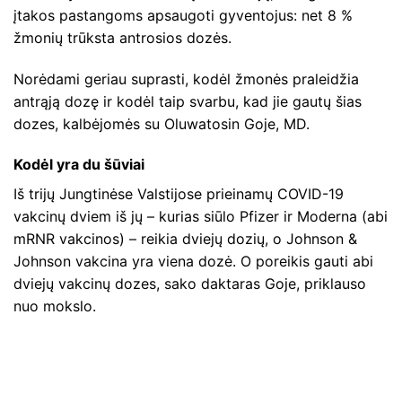
įtakos pastangoms apsaugoti gyventojus: net 8 %
žmonių trūksta antrosios dozės.
Norėdami geriau suprasti, kodėl žmonės praleidžia
antrąją dozę ir kodėl taip svarbu, kad jie gautų šias
dozes, kalbėjomės su Oluwatosin Goje, MD.
Kodėl yra du šūviai
Iš trijų Jungtinėse Valstijose prieinamų COVID-19
vakcinų dviem iš jų – kurias siūlo Pfizer ir Moderna (abi
mRNR vakcinos) – reikia dviejų dozių, o Johnson &
Johnson vakcina yra viena dozė. O poreikis gauti abi
dviejų vakcinų dozes, sako daktaras Goje, priklauso
nuo mokslo.