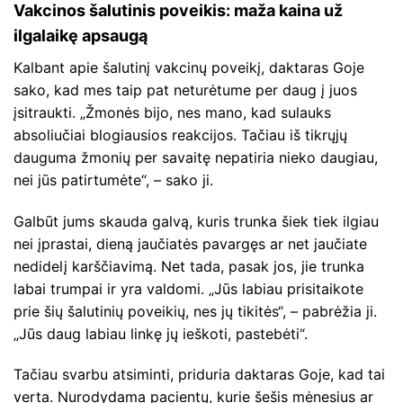
Vakcinos šalutinis poveikis: maža kaina už
ilgalaikę apsaugą
Kalbant apie šalutinį vakcinų poveikį, daktaras Goje
sako, kad mes taip pat neturėtume per daug į juos
įsitraukti. „Žmonės bijo, nes mano, kad sulauks
absoliučiai blogiausios reakcijos. Tačiau iš tikrųjų
dauguma žmonių per savaitę nepatiria nieko daugiau,
nei jūs patirtumėte“, – sako ji.
Galbūt jums skauda galvą, kuris trunka šiek tiek ilgiau
nei įprastai, dieną jaučiatės pavargęs ar net jaučiate
nedidelį karščiavimą. Net tada, pasak jos, jie trunka
labai trumpai ir yra valdomi. „Jūs labiau prisitaikote
prie šių šalutinių poveikių, nes jų tikitės“, – pabrėžia ji.
„Jūs daug labiau linkę jų ieškoti, pastebėti“.
Tačiau svarbu atsiminti, priduria daktaras Goje, kad tai
verta. Nurodydama pacientų, kurie šešis mėnesius ar