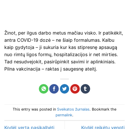
Žinot, per ilgus darbo metus mačiau visko. Ir patikėkit,
antra COVID-19 dozė – ne šiaip formalumas. Kalbu
kaip gydytoja – ji sukuria kur kas stipresnę apsaugą
nuo rimtų ligos formų, hospitalizacijos ir net mirties.
Tad nesudvejokit, pasirūpinkit savimi ir aplinkiniais.
Pilna vakcinacija – raktas į saugesnę ateitį.
This entry was posted in
Sveikatos žurnalas
. Bookmark the
permalink
.
Kodėl verta pasikalbėti
Kodėl reikėtų vengti