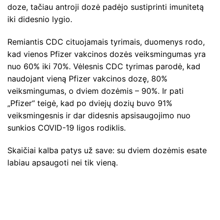
doze, tačiau antroji dozė padėjo sustiprinti imunitetą
iki didesnio lygio.
Remiantis CDC cituojamais tyrimais, duomenys rodo,
kad vienos Pfizer vakcinos dozės veiksmingumas yra
nuo 60% iki 70%. Vėlesnis CDC tyrimas parodė, kad
naudojant vieną Pfizer vakcinos dozę, 80%
veiksmingumas, o dviem dozėmis – 90%. Ir pati
„Pfizer“ teigė, kad po dviejų dozių buvo 91%
veiksmingesnis ir dar didesnis apsisaugojimo nuo
sunkios COVID-19 ligos rodiklis.
Skaičiai kalba patys už save: su dviem dozėmis esate
labiau apsaugoti nei tik vieną.