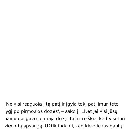
„Ne visi reaguoja į tą patį ir įgyja tokį patį imuniteto
lygį po pirmosios dozės“, – sako ji. „Net jei visi jūsų
namuose gavo pirmąją dozę, tai nereiškia, kad visi turi
vienodą apsaugą. Užtikrindami, kad kiekvienas gautų