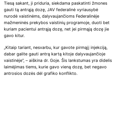
Tiesą sakant, ji priduria, siekdama paskatinti žmones
gauti tą antrąją dozę, JAV federalinė vyriausybė
nurodė vaistinėms, dalyvaujančioms Federalinėje
mažmeninės prekybos vaistinių programoje, duoti bet
kuriam pacientui antrąją dozę, net jei pirmąją dozę jie
gavo kitur.
„Kitaip tariant, nesvarbu, kur gavote pirmąjį injekciją,
dabar galite gauti antrą kartą kitoje dalyvaujančioje
vaistinėje”, – aiškina dr. Goje. Šis lankstumas yra didelis
laimėjimas tiems, kurie gavo vieną dozę, bet negavo
antrosios dozės dėl grafiko konflikto.