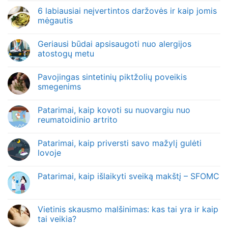
6 labiausiai neįvertintos daržovės ir kaip jomis
mėgautis
Geriausi būdai apsisaugoti nuo alergijos
atostogų metu
Pavojingas sintetinių piktžolių poveikis
smegenims
Patarimai, kaip kovoti su nuovargiu nuo
reumatoidinio artrito
Patarimai, kaip priversti savo mažylį gulėti
lovoje
Patarimai, kaip išlaikyti sveiką makštį – SFOMC
Vietinis skausmo malšinimas: kas tai yra ir kaip
tai veikia?