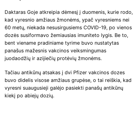
Daktaras Goje atkreipia dėmesį į duomenis, kurie rodo,
kad vyresnio amžiaus žmonėms, ypač vyresniems nei
60 metų, niekada nesusirgusiems COVID-19, po vienos
dozės susiformavo žemiausias imuniteto lygis. Be to,
bent viename pradiniame tyrime buvo nustatytas
panašus mažesnis vakcinos veiksmingumas
juodaodžių ir azijiečių protėvių žmonėms.
Tačiau antikūnų atsakas į dvi Pfizer vakcinos dozes
buvo didelis visose amžiaus grupėse, o tai reiškia, kad
vyresni suaugusieji galėjo pasiekti panašų antikūnų
kiekį po abiejų dozių.