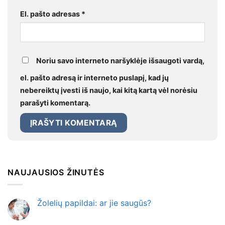
El. pašto adresas
*
Noriu savo interneto naršyklėje išsaugoti vardą,
el. pašto adresą ir interneto puslapį, kad jų
nebereiktų įvesti iš naujo, kai kitą kartą vėl norėsiu
parašyti komentarą.
NAUJAUSIOS ŽINUTĖS
Žolelių papildai: ar jie saugūs?