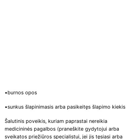
•burnos opos
•sunkus šlapinimasis arba pasikeitęs šlapimo kiekis
Šalutinis poveikis, kuriam paprastai nereikia
medicininės pagalbos (praneškite gydytojui arba
sveikatos priežiūros specialistui, jei jis tęsiasi arba