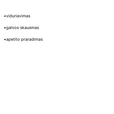
•viduriavimas
•galvos skausmas
•apetito praradimas