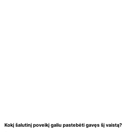
Kokį šalutinį poveikį galiu pastebėti gavęs šį vaistą?