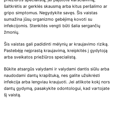
šaltkrėtis ar gerklės skausmą arba kitus peršalimo ar
gripo simptomus. Negydykite savęs. Šis vaistas
sumažina jūsų organizmo gebėjimą kovoti su
infekcijomis. Stenkitės vengti būti šalia sergančių
žmonių.
Šis vaistas gali padidinti mėlynių ar kraujavimo riziką.
Pastebėję neįprastą kraujavimą, kreipkitės į gydytoją
arba sveikatos priežiūros specialistą.
Būkite atsargūs valydami ir valydami dantis siūlu arba
naudodami dantų krapštuką, nes galite užsikrėsti
infekcija arba lengviau kraujuoti. Jei atlikote kokį nors
dantų gydymą, pasakykite odontologui, kad vartojate
šį vaistą.