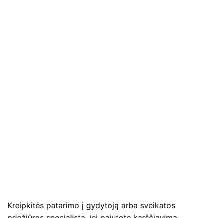
Kreipkitės patarimo į gydytoją arba sveikatos
priežiūros specialistą, jei pajutote karščiavimą,