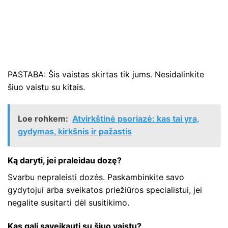
PASTABA: Šis vaistas skirtas tik jums. Nesidalinkite
šiuo vaistu su kitais.
Loe rohkem:
Atvirkštinė psoriazė: kas tai yra,
gydymas, kirkšnis ir pažastis
Ką daryti, jei praleidau dozę?
Svarbu nepraleisti dozės. Paskambinkite savo
gydytojui arba sveikatos priežiūros specialistui, jei
negalite susitarti dėl susitikimo.
Kas gali sąveikauti su šiuo vaistu?