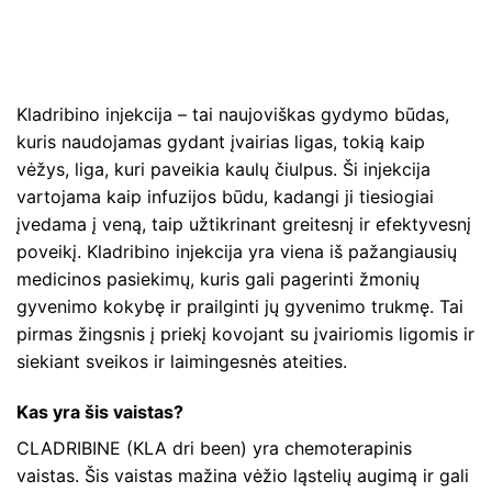
Kladribino injekcija – tai naujoviškas gydymo būdas,
kuris naudojamas gydant įvairias ligas, tokią kaip
vėžys, liga, kuri paveikia kaulų čiulpus. Ši injekcija
vartojama kaip infuzijos būdu, kadangi ji tiesiogiai
įvedama į veną, taip užtikrinant greitesnį ir efektyvesnį
poveikį. Kladribino injekcija yra viena iš pažangiausių
medicinos pasiekimų, kuris gali pagerinti žmonių
gyvenimo kokybę ir prailginti jų gyvenimo trukmę. Tai
pirmas žingsnis į priekį kovojant su įvairiomis ligomis ir
siekiant sveikos ir laimingesnės ateities.
Kas yra šis vaistas?
CLADRIBINE (KLA dri been) yra chemoterapinis
vaistas. Šis vaistas mažina vėžio ląstelių augimą ir gali