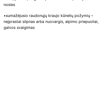
nosies
•sumažėjusio raudonųjų kraujo kūnelių požymių –
neįprastai silpnas arba nuovargis, alpimo priepuoliai,
galvos svaigimas