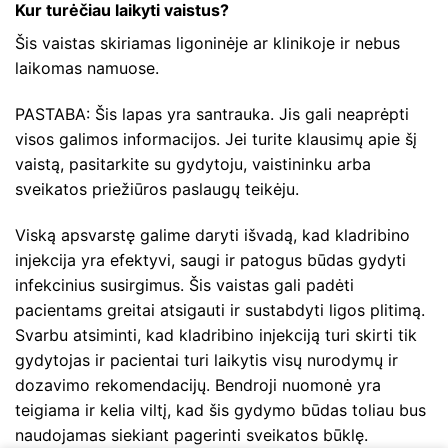
Kur turėčiau laikyti vaistus?
Šis vaistas skiriamas ligoninėje ar klinikoje ir nebus
laikomas namuose.
PASTABA: Šis lapas yra santrauka. Jis gali neaprėpti
visos galimos informacijos. Jei turite klausimų apie šį
vaistą, pasitarkite su gydytoju, vaistininku arba
sveikatos priežiūros paslaugų teikėju.
Viską apsvarstę galime daryti išvadą, kad kladribino
injekcija yra efektyvi, saugi ir patogus būdas gydyti
infekcinius susirgimus. Šis vaistas gali padėti
pacientams greitai atsigauti ir sustabdyti ligos plitimą.
Svarbu atsiminti, kad kladribino injekciją turi skirti tik
gydytojas ir pacientai turi laikytis visų nurodymų ir
dozavimo rekomendacijų. Bendroji nuomonė yra
teigiama ir kelia viltį, kad šis gydymo būdas toliau bus
naudojamas siekiant pagerinti sveikatos būklę.