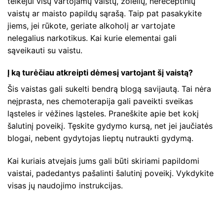
teikėjui visų vartojamų vaistų, žolelių, nereceptinių
vaistų ar maisto papildų sąrašą. Taip pat pasakykite
jiems, jei rūkote, geriate alkoholį ar vartojate
nelegalius narkotikus. Kai kurie elementai gali
sąveikauti su vaistu.
Į ką turėčiau atkreipti dėmesį vartojant šį vaistą?
Šis vaistas gali sukelti bendrą blogą savijautą. Tai nėra
neįprasta, nes chemoterapija gali paveikti sveikas
ląsteles ir vėžines ląsteles. Praneškite apie bet kokį
šalutinį poveikį. Tęskite gydymo kursą, net jei jaučiatės
blogai, nebent gydytojas lieptų nutraukti gydymą.
Kai kuriais atvejais jums gali būti skiriami papildomi
vaistai, padedantys pašalinti šalutinį poveikį. Vykdykite
visas jų naudojimo instrukcijas.