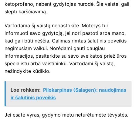
ketoprofeno, nebent gydytojas nurodė. Šie vaistai gali
slėpti karščiavimą.
Vartodama šį vaistą nepastokite. Moterys turi
informuoti savo gydytoją, jei nori pastoti arba mano,
kad gali būti nėščia. Galimas rimtas šalutinis poveikis
negimusiam vaikui. Norėdami gauti daugiau
informacijos, pasitarkite su savo sveikatos priežiūros
specialistu arba vaistininku. Vartodami šį vaistą,
nežindykite kūdikio.
Loe rohkem:
Pilokarpinas (Salagen): naudojimas
ir šalutinis poveikis
Jei esate vyras, gydymo metu neturėtumėte tėvystės.