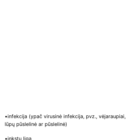
•infekcija (ypač virusinė infekcija, pvz., vėjaraupiai,
lūpų pūslelinė ar pūslelinė)
•inkstų liga