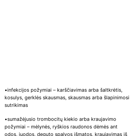
•infekcijos požymiai – karščiavimas arba šaltkrėtis,
kosulys, gerklės skausmas, skausmas arba šlapinimosi
sutrikimas
•sumažėjusio trombocitų kiekio arba kraujavimo
požymiai – mėlynės, ryškios raudonos dėmės ant
odos, juodos, deguto spalvos išmatos, kraujavimas iš