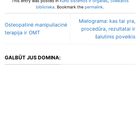
This entry was posted in
Kūno sistemos ir organas
,
Sveikatos
biblioteka
. Bookmark the
permalink
.
Mielograma: kas tai yra,
Osteopatinė manipuliacinė
procedūra, rezultatai ir
terapija ir OMT
šalutinis poveikis
GALBŪT JUS DOMINA: