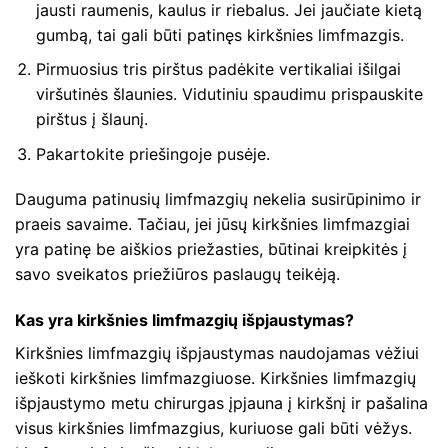
jausti raumenis, kaulus ir riebalus. Jei jaučiate kietą
gumbą, tai gali būti patinęs kirkšnies limfmazgis.
Pirmuosius tris pirštus padėkite vertikaliai išilgai
viršutinės šlaunies. Vidutiniu spaudimu prispauskite
pirštus į šlaunį.
Pakartokite priešingoje pusėje.
Dauguma patinusių limfmazgių nekelia susirūpinimo ir
praeis savaime. Tačiau, jei jūsų kirkšnies limfmazgiai
yra patinę be aiškios priežasties, būtinai kreipkitės į
savo sveikatos priežiūros paslaugų teikėją.
Kas yra kirkšnies limfmazgių išpjaustymas?
Kirkšnies limfmazgių išpjaustymas naudojamas vėžiui
ieškoti kirkšnies limfmazgiuose. Kirkšnies limfmazgių
išpjaustymo metu chirurgas įpjauna į kirkšnį ir pašalina
visus kirkšnies limfmazgius, kuriuose gali būti vėžys.