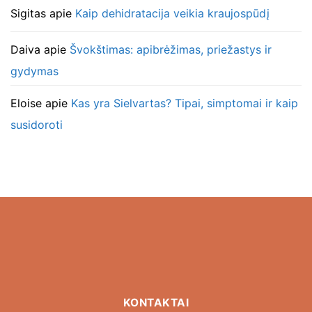
Sigitas
apie
Kaip dehidratacija veikia kraujospūdį
Daiva
apie
Švokštimas: apibrėžimas, priežastys ir
gydymas
Eloise
apie
Kas yra Sielvartas? Tipai, simptomai ir kaip
susidoroti
KONTAKTAI