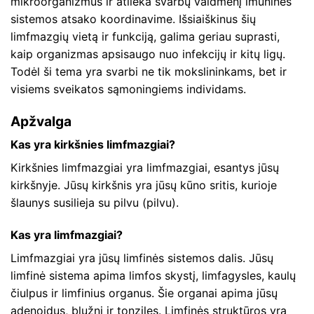
mikroorganizmus ir atlieka svarbų vaidmenį imuninės
sistemos atsako koordinavime. Išsiaiškinus šių
limfmazgių vietą ir funkciją, galima geriau suprasti,
kaip organizmas apsisaugo nuo infekcijų ir kitų ligų.
Todėl ši tema yra svarbi ne tik mokslininkams, bet ir
visiems sveikatos sąmoningiems individams.
Apžvalga
Kas yra kirkšnies limfmazgiai?
Kirkšnies limfmazgiai yra limfmazgiai, esantys jūsų
kirkšnyje. Jūsų kirkšnis yra jūsų kūno sritis, kurioje
šlaunys susilieja su pilvu (pilvu).
Kas yra limfmazgiai?
Limfmazgiai yra jūsų limfinės sistemos dalis. Jūsų
limfinė sistema apima limfos skystį, limfagysles, kaulų
čiulpus ir limfinius organus. Šie organai apima jūsų
adenoidus, blužnį ir tonziles. Limfinės struktūros yra