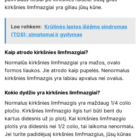
kirkšnies limfmazgiai yra giliau jūsų kūne.
Loe rohkem:
Krūtinės ląstos išėjimo sindromas
(TOS): simptomai ir gydymas
Kaip atrodo kirkšnies limfmazgiai?
Normalūs kirkšnies limfmazgiai yra mažos, ovalo
formos liaukos. Jie atrodo kaip pupelės. Nenormalus
kirkšnies limfmazgis yra labiau apvalus nei ovalus.
Kokio dydžio yra kirkšnies limfmazgiai?
Normalus kirkšnies limfmazgis yra maždaug 1/4 colio
pločio. Kirkšnies limfmazgio ilgis turi būti bent du
kartus didesnis už jo plotį. Kai kirkšnies limfmazgio
plotis yra didesnis nei 1/2 colio, tai laikoma nenormalu.
Jei turite padidėjusį kirkšnies limfmazgius, jūsų kūnas