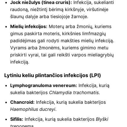
Jock niežulys (tinea cruris):
Infekcija, sukelianti
raudoną, niežtintį bėrimą kirkšnyje, viršutinėje
šlaunų dalyje arba tiesiojoje žarnoje.
Mielių infekcijos:
Moterų arba žmonių, kuriems
gimus paskirta moteris, kirkšnies limfmazgių
padidėjimas gali rodyti makšties mielių infekciją.
Vyrams arba žmonėms, kuriems gimimo metu
priskirti vyrai, tai gali reikšti varpos mieliagrybių
infekciją.
Lytiniu keliu plintančios infekcijos (LPI)
Lymphogranuloma venereum:
Infekcija, kurią
sukelia bakterijos
Chlamydia trachomatis
.
Chancroid:
Infekcija, kurią sukelia bakterijos
Haemophilus ducreyi
.
Sifilis:
Infekcija, kurią sukelia bakterijos
Blyški
treponema.