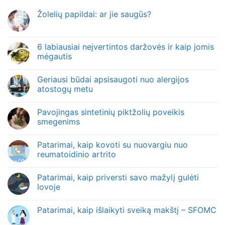
Žolelių papildai: ar jie saugūs?
6 labiausiai neįvertintos daržovės ir kaip jomis
mėgautis
Geriausi būdai apsisaugoti nuo alergijos
atostogų metu
Pavojingas sintetinių piktžolių poveikis
smegenims
Patarimai, kaip kovoti su nuovargiu nuo
reumatoidinio artrito
Patarimai, kaip priversti savo mažylį gulėti
lovoje
Patarimai, kaip išlaikyti sveiką makštį – SFOMC