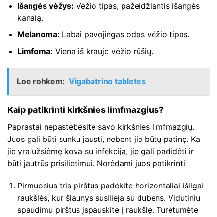
Išangės vėžys:
Vėžio tipas, pažeidžiantis išangės
kanalą.
Melanoma:
Labai pavojingas odos vėžio tipas.
Limfoma:
Viena iš kraujo vėžio rūšių.
Loe rohkem:
Vigabatrino tabletės
Kaip patikrinti kirkšnies limfmazgius?
Paprastai nepastebėsite savo kirkšnies limfmazgių.
Juos gali būti sunku jausti, nebent jie būtų patinę. Kai
jie yra užsiėmę kova su infekcija, jie gali padidėti ir
būti jautrūs prisilietimui. Norėdami juos patikrinti:
Pirmuosius tris pirštus padėkite horizontaliai išilgai
raukšlės, kur šlaunys susilieja su dubens. Vidutiniu
spaudimu pirštus įspauskite į raukšlę. Turėtumėte