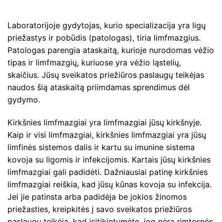
Laboratorijoje gydytojas, kurio specializacija yra ligų
priežastys ir pobūdis (patologas), tiria limfmazgius.
Patologas parengia ataskaitą, kurioje nurodomas vėžio
tipas ir limfmazgių, kuriuose yra vėžio ląstelių,
skaičius. Jūsų sveikatos priežiūros paslaugų teikėjas
naudos šią ataskaitą priimdamas sprendimus dėl
gydymo.
Kirkšnies limfmazgiai yra limfmazgiai jūsų kirkšnyje.
Kaip ir visi limfmazgiai, kirkšnies limfmazgiai yra jūsų
limfinės sistemos dalis ir kartu su imunine sistema
kovoja su ligomis ir infekcijomis. Kartais jūsų kirkšnies
limfmazgiai gali padidėti. Dažniausiai patinę kirkšnies
limfmazgiai reiškia, kad jūsų kūnas kovoja su infekcija.
Jei jie patinsta arba padidėja be jokios žinomos
priežasties, kreipkitės į savo sveikatos priežiūros
paslaugų teikėją, kad įsitikintumėte, jog nėra rimtesnės