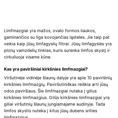
Limfmazgiai yra mažos, ovalo formos liaukos,
gaminančios su liga kovojančias ląsteles. Jie taip pat
veikia kaip jūsų limfagyslių filtrai. Jūsų limfagyslės yra
plonų vamzdelių tinklas, kuris surenka limfos skystį ir
cirkuliuoja visame kūne.
Kas yra paviršiniai kirkšnies limfmazgiai?
Viršutinėje vidinėje šlaunų dalyje yra apie 10 paviršinių
kirkšnies limfmazgių. Paviršutiniškas reiškia arti jūsų
odos paviršiaus. Šie limfmazgiai nuteka į gilius
kirkšnies limfmazgius. Gilūs kirkšnies limfmazgiai yra
giliai viršutinių šlaunų jungiamajame audinyje. Tada
limfos skystis nuteka į kitus jūsų dubens srities
limfmazgius.