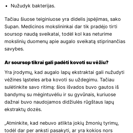
Nužudyk bakterijas.
Tačiau šiuose teiginiuose yra didelis įspėjimas, sako
Supan. Medicinos mokslininkai dar tik pradėjo tirti
soursop naudą sveikatai, todėl kol kas neturime
mokslinių duomenų apie augalo sveikatą stiprinančias
savybes.
Ar soursop tikrai gali padėti kovoti su vėžiu?
Yra įrodymų, kad augalo lapų ekstraktai gali nužudyti
vėžines ląsteles arba kovoti su uždegimu. Tačiau
sulėtinkite savo ritimą: šios išvados buvo gautos iš
bandymų su mėgintuvėliu ir su gyvūnais, kuriuose
dažnai buvo naudojamos didžiulės rūgštaus lapų
ekstraktų dozės.
„Atminkite, kad nebuvo atlikta jokių žmonių tyrimų,
todėl dar per anksti pasakyti, ar yra kokios nors