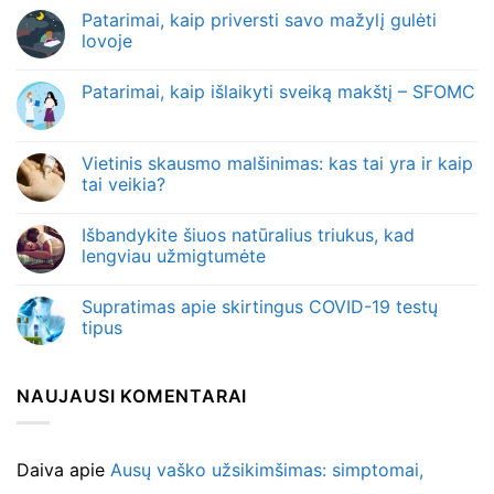
Patarimai, kaip priversti savo mažylį gulėti
lovoje
Patarimai, kaip išlaikyti sveiką makštį – SFOMC
Vietinis skausmo malšinimas: kas tai yra ir kaip
tai veikia?
Išbandykite šiuos natūralius triukus, kad
lengviau užmigtumėte
Supratimas apie skirtingus COVID-19 testų
tipus
NAUJAUSI KOMENTARAI
Daiva
apie
Ausų vaško užsikimšimas: simptomai,