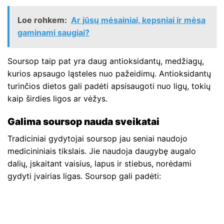
Loe rohkem:
Ar jūsų mėsainiai, kepsniai ir mėsa
gaminami saugiai?
Soursop taip pat yra daug antioksidantų, medžiagų,
kurios apsaugo ląsteles nuo pažeidimų. Antioksidantų
turinčios dietos gali padėti apsisaugoti nuo ligų, tokių
kaip širdies ligos ar vėžys.
Galima soursop nauda sveikatai
Tradiciniai gydytojai soursop jau seniai naudojo
medicininiais tikslais. Jie naudoja daugybę augalo
dalių, įskaitant vaisius, lapus ir stiebus, norėdami
gydyti įvairias ligas. Soursop gali padėti: