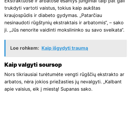
Ekstraktuose ir arbatose esantys junginiai taip pat gali
trukdyti vartoti vaistus, tokius kaip aukštas
kraujospūdis ir diabeto gydymas. „Patarčiau
nesinaudoti rūgštynių ekstraktais ir arbatomis“, – sako
ji. „Jūs nenorite vaidinti mokslininko su savo sveikata“.
Loe rohkem:
Kaip išgydyti traumą
Kaip valgyti soursop
Nors tikriausiai turėtumėte vengti rūgščių ekstrakto ar
arbatos, nėra jokios priežasties jų nevalgyti. „Kalbant
apie vaisius, eik į miestą! Supanas sako.