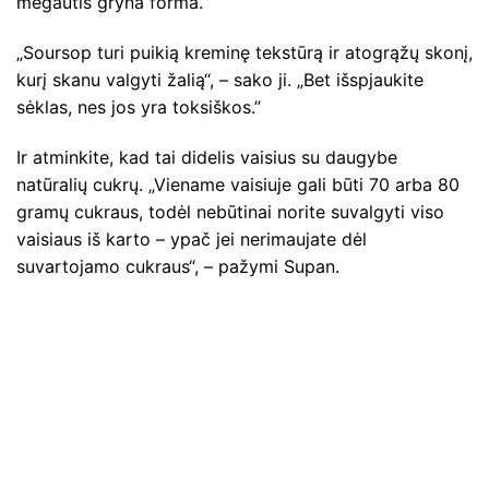
mėgautis gryna forma.
„Soursop turi puikią kreminę tekstūrą ir atogrąžų skonį,
kurį skanu valgyti žalią“, – sako ji. „Bet išspjaukite
sėklas, nes jos yra toksiškos.”
Ir atminkite, kad tai didelis vaisius su daugybe
natūralių cukrų. „Viename vaisiuje gali būti 70 arba 80
gramų cukraus, todėl nebūtinai norite suvalgyti viso
vaisiaus iš karto – ypač jei nerimaujate dėl
suvartojamo cukraus“, – pažymi Supan.