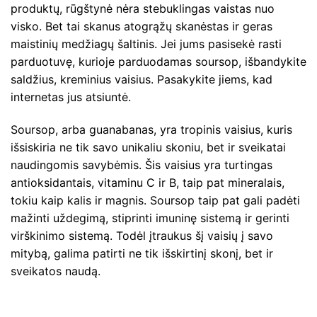
produktų, rūgštynė nėra stebuklingas vaistas nuo
visko. Bet tai skanus atogrąžų skanėstas ir geras
maistinių medžiagų šaltinis. Jei jums pasisekė rasti
parduotuvę, kurioje parduodamas soursop, išbandykite
saldžius, kreminius vaisius. Pasakykite jiems, kad
internetas jus atsiuntė.
Soursop, arba guanabanas, yra tropinis vaisius, kuris
išsiskiria ne tik savo unikaliu skoniu, bet ir sveikatai
naudingomis savybėmis. Šis vaisius yra turtingas
antioksidantais, vitaminu C ir B, taip pat mineralais,
tokiu kaip kalis ir magnis. Soursop taip pat gali padėti
mažinti uždegimą, stiprinti imuninę sistemą ir gerinti
virškinimo sistemą. Todėl įtraukus šį vaisių į savo
mitybą, galima patirti ne tik išskirtinį skonį, bet ir
sveikatos naudą.