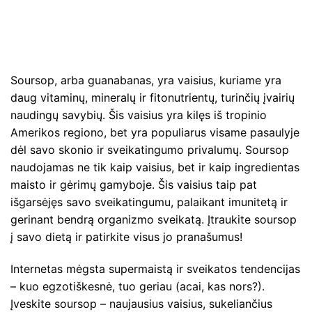
Soursop, arba guanabanas, yra vaisius, kuriame yra
daug vitaminų, mineralų ir fitonutrientų, turinčių įvairių
naudingų savybių. Šis vaisius yra kilęs iš tropinio
Amerikos regiono, bet yra populiarus visame pasaulyje
dėl savo skonio ir sveikatingumo privalumų. Soursop
naudojamas ne tik kaip vaisius, bet ir kaip ingredientas
maisto ir gėrimų gamyboje. Šis vaisius taip pat
išgarsėjęs savo sveikatingumu, palaikant imunitetą ir
gerinant bendrą organizmo sveikatą. Įtraukite soursop
į savo dietą ir patirkite visus jo pranašumus!
Internetas mėgsta supermaistą ir sveikatos tendencijas
– kuo egzotiškesnė, tuo geriau (acai, kas nors?).
Įveskite soursop – naujausius vaisius, sukeliančius