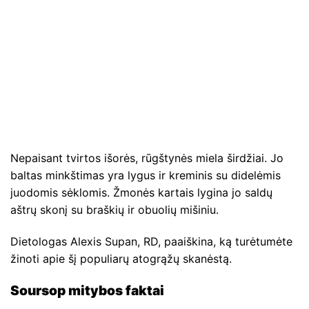
Nepaisant tvirtos išorės, rūgštynės miela širdžiai. Jo
baltas minkštimas yra lygus ir kreminis su didelėmis
juodomis sėklomis. Žmonės kartais lygina jo saldų
aštrų skonį su braškių ir obuolių mišiniu.
Dietologas Alexis Supan, RD, paaiškina, ką turėtumėte
žinoti apie šį populiarų atogrąžų skanėstą.
Soursop mitybos faktai