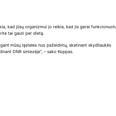
kia, kad jūsų organizmui jo reikia, kad jis gerai funkcionuotų
rite tai gauti per dietą.
gant mūsų ląsteles nuo pažeidimų, skatinant skydliaukės
idinant DNR sintezėje“, – sako Koppas.