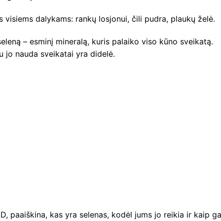
as visiems dalykams: rankų losjonui, čili pudra, plaukų želė.
eleną – esminį mineralą, kuris palaiko viso kūno sveikatą.
au jo nauda sveikatai yra didelė.
, paaiškina, kas yra selenas, kodėl jums jo reikia ir kaip ga