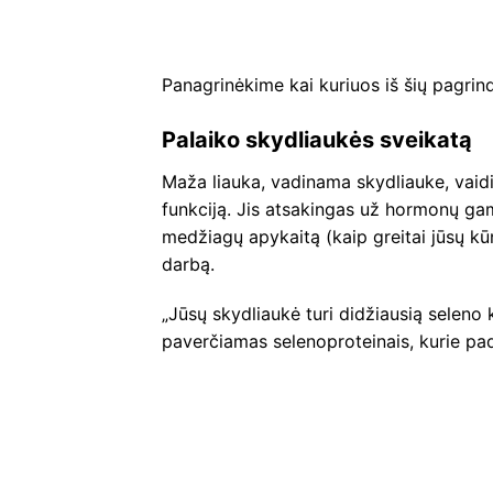
Panagrinėkime kai kuriuos iš šių pagrind
Palaiko skydliaukės sveikatą
Maža liauka, vadinama skydliauke, vaid
funkciją. Jis atsakingas už hormonų gamy
medžiagų apykaitą (kaip greitai jūsų kū
darbą.
„Jūsų skydliaukė turi didžiausią seleno 
paverčiamas selenoproteinais, kurie pa