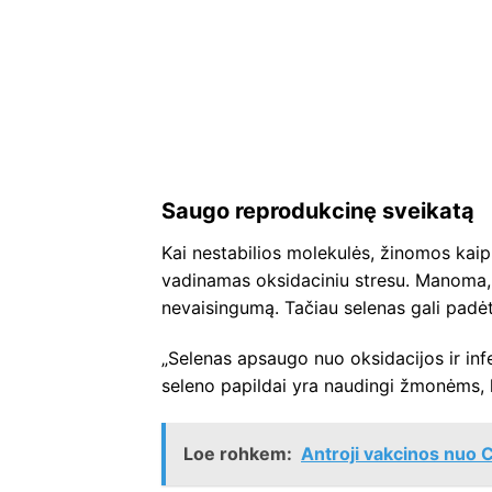
Saugo reprodukcinę sveikatą
Kai nestabilios molekulės, žinomos kaip l
vadinamas oksidaciniu stresu. Manoma, kad
nevaisingumą. Tačiau selenas gali padėt
„Selenas apsaugo nuo oksidacijos ir infe
seleno papildai yra naudingi žmonėms, 
Loe rohkem:
Antroji vakcinos nuo