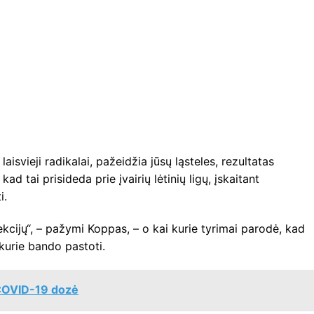
aisvieji radikalai, pažeidžia jūsų ląsteles, rezultatas
 tai prisideda prie įvairių lėtinių ligų, įskaitant
i.
kcijų“, – pažymi Koppas, – o kai kurie tyrimai parodė, kad
kurie bando pastoti.
 COVID-19 dozė