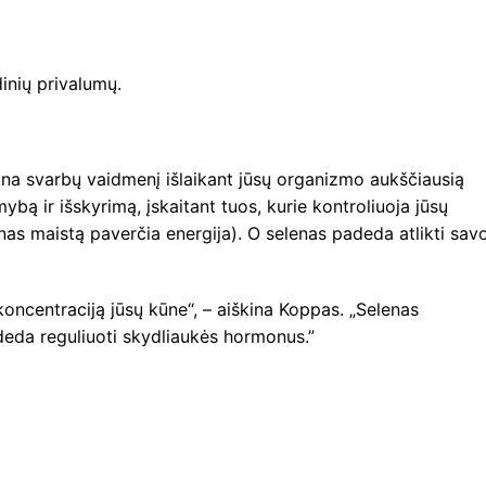
inių privalumų.
ina svarbų vaidmenį išlaikant jūsų organizmo aukščiausią
bą ir išskyrimą, įskaitant tuos, kurie kontroliuoja jūsų
nas maistą paverčia energija). O selenas padeda atlikti sav
koncentraciją jūsų kūne“, – aiškina Koppas. „Selenas
deda reguliuoti skydliaukės hormonus.”