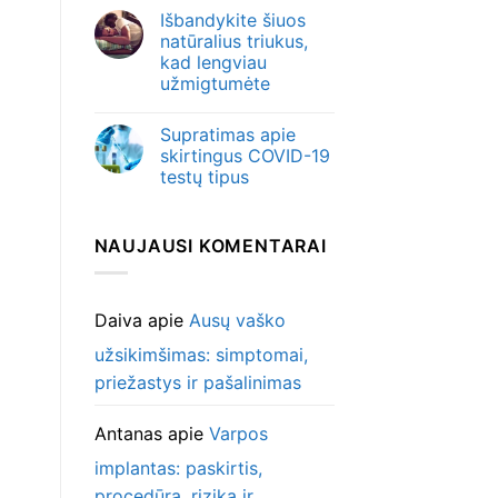
Išbandykite šiuos
natūralius triukus,
kad lengviau
užmigtumėte
Supratimas apie
skirtingus COVID-19
testų tipus
NAUJAUSI KOMENTARAI
Daiva
apie
Ausų vaško
užsikimšimas: simptomai,
priežastys ir pašalinimas
Antanas
apie
Varpos
implantas: paskirtis,
procedūra, rizika ir