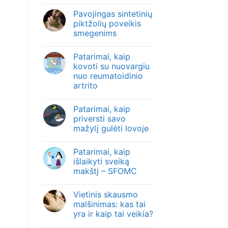
Pavojingas sintetinių
piktžolių poveikis
smegenims
Patarimai, kaip
kovoti su nuovargiu
nuo reumatoidinio
artrito
Patarimai, kaip
priversti savo
mažylį gulėti lovoje
Patarimai, kaip
išlaikyti sveiką
makštį – SFOMC
Vietinis skausmo
malšinimas: kas tai
yra ir kaip tai veikia?