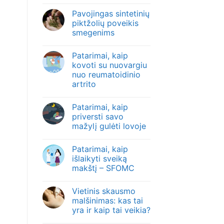
Pavojingas sintetinių
piktžolių poveikis
smegenims
Patarimai, kaip
kovoti su nuovargiu
nuo reumatoidinio
artrito
Patarimai, kaip
priversti savo
mažylį gulėti lovoje
Patarimai, kaip
išlaikyti sveiką
makštį – SFOMC
Vietinis skausmo
malšinimas: kas tai
yra ir kaip tai veikia?