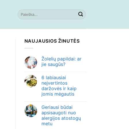
NAUJAUSIOS ŽINUTĖS
Žolelių papildai: ar
jie saugūs?
6 labiausiai
neįvertintos
daržovės ir kaip
jomis mėgautis
Geriausi būdai
apsisaugoti nuo
alergijos atostogų
metu