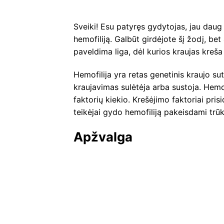
Sveiki! Esu patyręs gydytojas, jau daug 
hemofiliją. Galbūt girdėjote šį žodį, bet 
paveldima liga, dėl kurios kraujas kreša 
Hemofilija yra retas genetinis kraujo sut
kraujavimas sulėtėja arba sustoja. Hemo
faktorių kiekio. Krešėjimo faktoriai pri
teikėjai gydo hemofiliją pakeisdami trū
Apžvalga