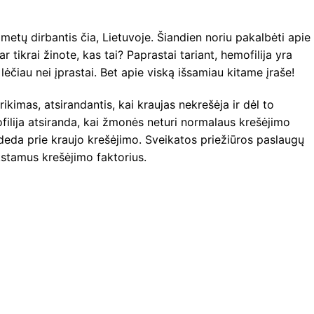
metų dirbantis čia, Lietuvoje. Šiandien noriu pakalbėti apie
ar tikrai žinote, kas tai? Paprastai tariant, hemofilija yra
lėčiau nei įprastai. Bet apie viską išsamiau kitame įraše!
rikimas, atsirandantis, kai kraujas nekrešėja ir dėl to
filija atsiranda, kai žmonės neturi normalaus krešėjimo
sideda prie kraujo krešėjimo. Sveikatos priežiūros paslaugų
kstamus krešėjimo faktorius.