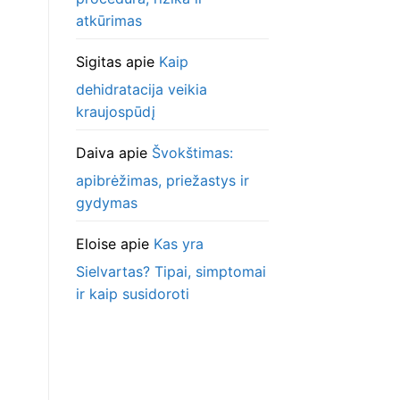
atkūrimas
Sigitas
apie
Kaip
dehidratacija veikia
kraujospūdį
Daiva
apie
Švokštimas:
apibrėžimas, priežastys ir
gydymas
Eloise
apie
Kas yra
Sielvartas? Tipai, simptomai
ir kaip susidoroti