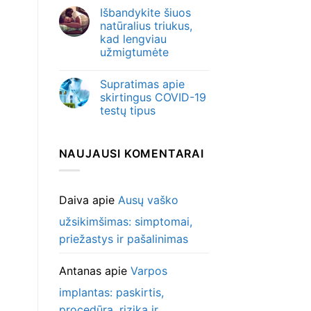
Išbandykite šiuos
natūralius triukus,
kad lengviau
užmigtumėte
Supratimas apie
skirtingus COVID-19
testų tipus
NAUJAUSI KOMENTARAI
Daiva
apie
Ausų vaško
užsikimšimas: simptomai,
priežastys ir pašalinimas
Antanas
apie
Varpos
implantas: paskirtis,
procedūra, rizika ir